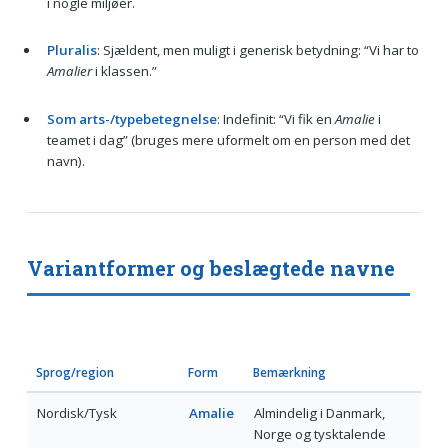
i nogle miljøer.
Pluralis
: Sjældent, men muligt i generisk betydning: “Vi har to
Amalier
i klassen.”
Som arts-/typebetegnelse
: Indefinit: “Vi fik en
Amalie
i
teamet i dag” (bruges mere uformelt om en person med det
navn).
Variantformer og beslægtede navne
Sprog/region
Form
Bemærkning
Nordisk/Tysk
Amalie
Almindelig i Danmark,
Norge og tysktalende