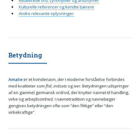
Relaterede ord, synonymer og antonymer
Kulturelle referencer og kendte bærere
Andre relevante oplysninger
Betydning
Amalie
er et kvindenavn, der i moderne forståelse forbindes
med kvaliteter som
flid
,
indsats
og
iver
. Betydningen udspringer
af en gammel germansk ordrod, der knytter navnet til handling,
virke og arbejdsomhed. I navnetradition og navnebøger
gengives betydningen ofte som “den flittige” eller “den
virkekraftige”.