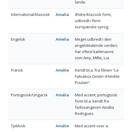
lande.
International/klassisk
Amalia
Ældre/klassisk form,
udbredt i flere
europæiske sprog.
Engelsk
Amelia
Meget udbredt i den
engelsktalende verden;
har oftest kælenavne
som Amy, Millie, Lia.
Fransk
Amélie
Kendt bl.a. fra filmen “Le
Fabuleux Destin d’Amélie
Poulain”.
Portugisisk/Ungarsk
Amália
Med accent; portugisisk
form bl.a. kendt fra
fadosangeren Amália
Rodrigues.
Tjekkisk
Amálie
Med accent over a.