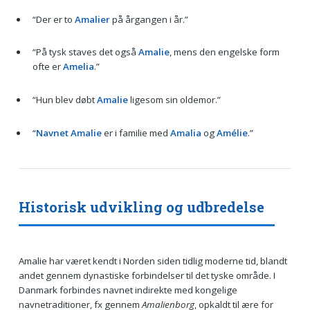
“Der er to
Amalier
på årgangen i år.”
“På tysk staves det også
Amalie
, mens den engelske form
ofte er
Amelia
.”
“Hun blev døbt
Amalie
ligesom sin oldemor.”
“
Navnet Amalie
er i familie med
Amalia
og
Amélie
.”
Historisk udvikling og udbredelse
Amalie har været kendt i Norden siden tidlig moderne tid, blandt
andet gennem dynastiske forbindelser til det tyske område. I
Danmark forbindes navnet indirekte med kongelige
navnetraditioner, fx gennem
Amalienborg
, opkaldt til ære for