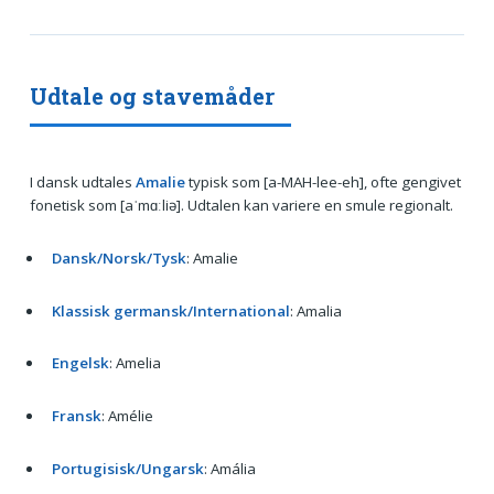
Udtale og stavemåder
I dansk udtales
Amalie
typisk som [a-MAH-lee-eh], ofte gengivet
fonetisk som [aˈmɑːliə]. Udtalen kan variere en smule regionalt.
Dansk/Norsk/Tysk
: Amalie
Klassisk germansk/International
: Amalia
Engelsk
: Amelia
Fransk
: Amélie
Portugisisk/Ungarsk
: Amália