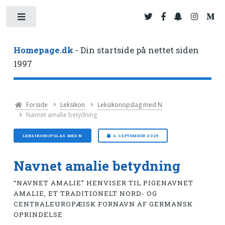
Toggle
Homepage.dk
- Din startside på nettet siden
1997
Forside
Leksikon
Leksikonopslag med N
Navnet amalie betydning
LEKSIKONOPSLAG MED N
4. SEPTEMBER 2025
Navnet amalie betydning
“NAVNET AMALIE” HENVISER TIL PIGENAVNET
AMALIE, ET TRADITIONELT NORD- OG
CENTRALEUROPÆISK FORNAVN AF GERMANSK
OPRINDELSE