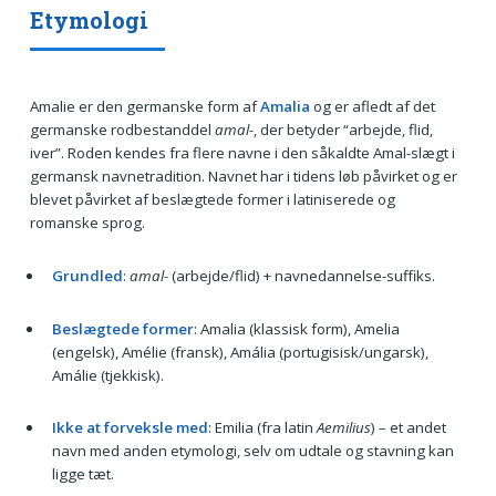
Etymologi
Amalie er den germanske form af
Amalia
og er afledt af det
germanske rodbestanddel
amal-
, der betyder “arbejde, flid,
iver”. Roden kendes fra flere navne i den såkaldte Amal-slægt i
germansk navnetradition. Navnet har i tidens løb påvirket og er
blevet påvirket af beslægtede former i latiniserede og
romanske sprog.
Grundled
:
amal-
(arbejde/flid) + navnedannelse-suffiks.
Beslægtede former
: Amalia (klassisk form), Amelia
(engelsk), Amélie (fransk), Amália (portugisisk/ungarsk),
Amálie (tjekkisk).
Ikke at forveksle med
: Emilia (fra latin
Aemilius
) – et andet
navn med anden etymologi, selv om udtale og stavning kan
ligge tæt.