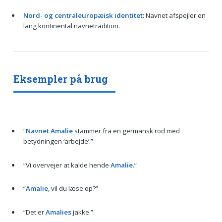
Nord- og centraleuropæisk identitet
: Navnet afspejler en
lang kontinental navnetradition.
Eksempler på brug
“
Navnet Amalie
stammer fra en germansk rod med
betydningen ‘arbejde’.”
“Vi overvejer at kalde hende
Amalie
.”
“
Amalie
, vil du læse op?”
“Det er
Amalies
jakke.”