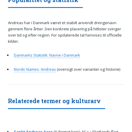
Andreas har i Danmark været et stabilt anvendt drengenavn
gennem flere årtier. Den konkrete placering på hitlister svinger
over tid og efter region. For opdaterede tal henvises til officielle
kilder.
Danmarks Statistik: Navne i Danmark
Nordic Names: Andreas
(oversigt over varianter og historie)
Relaterede termer og kulturarv
Sankt Andreas-kors
(X-formet kors), bl.a. i Skotlands flag.