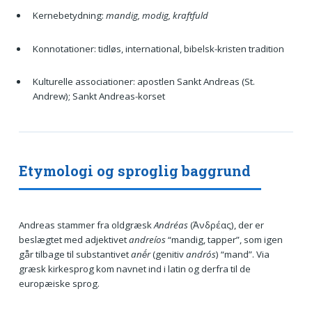
Kernebetydning:
mandig, modig, kraftfuld
Konnotationer: tidløs, international, bibelsk-kristen tradition
Kulturelle associationer: apostlen Sankt Andreas (St.
Andrew); Sankt Andreas-korset
Etymologi og sproglig baggrund
Andreas stammer fra oldgræsk
Andréas
(Ἀνδρέας), der er
beslægtet med adjektivet
andreíos
“mandig, tapper”, som igen
går tilbage til substantivet
anḗr
(genitiv
andrós
) “mand”. Via
græsk kirkesprog kom navnet ind i latin og derfra til de
europæiske sprog.