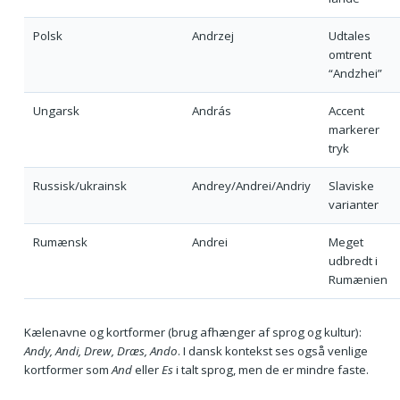
Polsk
Andrzej
Udtales
omtrent
“Andzhei”
Ungarsk
András
Accent
markerer
tryk
Russisk/ukrainsk
Andrey/Andrei/Andriy
Slaviske
varianter
Rumænsk
Andrei
Meget
udbredt i
Rumænien
Kælenavne og kortformer (brug afhænger af sprog og kultur):
Andy, Andi, Drew, Dræs, Ando
. I dansk kontekst ses også venlige
kortformer som
And
eller
Es
i talt sprog, men de er mindre faste.