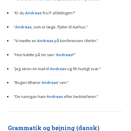
“Er du
Andreas
fra IT-afdelingen?”
“
Andreas
, som er læge, flytter til Aarhus.”
“Vi mødte en
Andreas
på konferencen i Berlin.”
“Hun kaldte på sin søn: ‘
Andreas
!’”
“Jeg skrev en mail til
Andreas
og fik hurtigt svar.”
“Bogen tilhører
Andreas’
ven.”
“De navngav ham
Andreas
efter bedstefaren.”
Grammatik og bøjning (dansk)