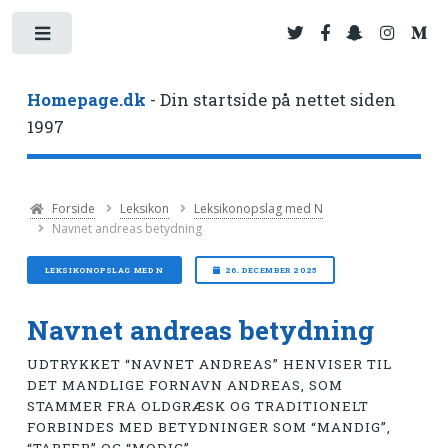
Toggle
Homepage.dk
- Din startside på nettet siden
1997
Forside
Leksikon
Leksikonopslag med N
Navnet andreas betydning
LEKSIKONOPSLAG MED N
26. DECEMBER 2025
Navnet andreas betydning
UDTRYKKET “NAVNET ANDREAS” HENVISER TIL
DET MANDLIGE FORNAVN ANDREAS, SOM
STAMMER FRA OLDGRÆSK OG TRADITIONELT
FORBINDES MED BETYDNINGER SOM “MANDIG”,