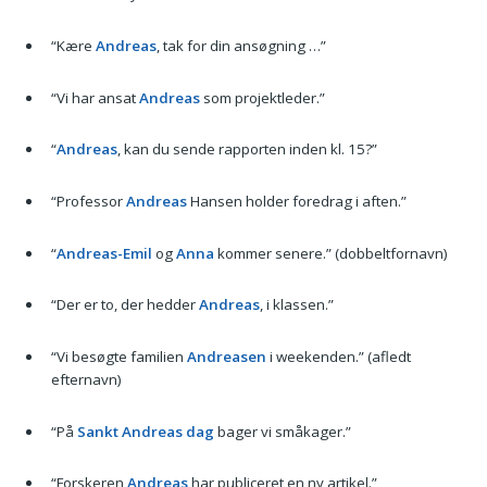
“Kære
Andreas
, tak for din ansøgning …”
“Vi har ansat
Andreas
som projektleder.”
“
Andreas
, kan du sende rapporten inden kl. 15?”
“Professor
Andreas
Hansen holder foredrag i aften.”
“
Andreas-Emil
og
Anna
kommer senere.” (dobbeltfornavn)
“Der er to, der hedder
Andreas
, i klassen.”
“Vi besøgte familien
Andreasen
i weekenden.” (afledt
efternavn)
“På
Sankt Andreas dag
bager vi småkager.”
“Forskeren
Andreas
har publiceret en ny artikel.”