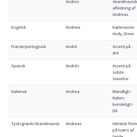
Andres
skandinavis
afledning af
Andreas
Engelsk
Andrew
Kælenavne:
Andy, Drew
Fransk/portugisisk
André
Accent på -
dré
Spansk
Andrés
Accent på
sidste
stavelse
Italiensk
Andrea
Mandligt i
Italien;
kvindeligt i
DK
Tysk/græsk/skandinavisk
Andreas
Identisk form
på tværs af
lande