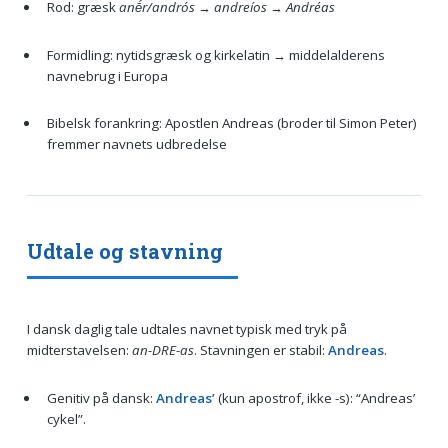
Rod: græsk
anḗr/andrós
→
andreíos
→
Andréas
Formidling: nytidsgræsk og kirkelatin → middelalderens
navnebrug i Europa
Bibelsk forankring: Apostlen Andreas (broder til Simon Peter)
fremmer navnets udbredelse
Udtale og stavning
I dansk daglig tale udtales navnet typisk med tryk på
midterstavelsen:
an-DRE-as
. Stavningen er stabil:
Andreas
.
Genitiv på dansk:
Andreas’
(kun apostrof, ikke -s): “Andreas’
cykel”.