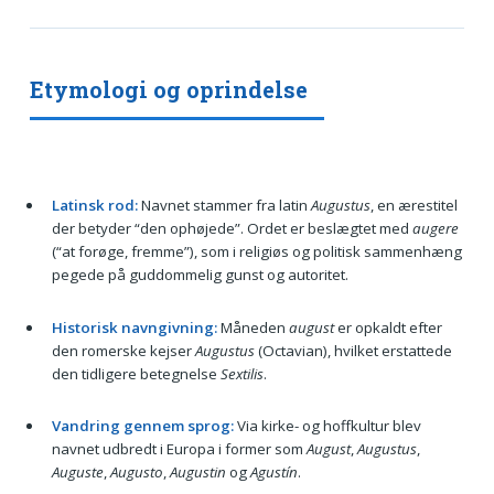
Etymologi og oprindelse
Latinsk rod:
Navnet stammer fra latin
Augustus
, en ærestitel
der betyder “den ophøjede”. Ordet er beslægtet med
augere
(“at forøge, fremme”), som i religiøs og politisk sammenhæng
pegede på guddommelig gunst og autoritet.
Historisk navngivning:
Måneden
august
er opkaldt efter
den romerske kejser
Augustus
(Octavian), hvilket erstattede
den tidligere betegnelse
Sextilis
.
Vandring gennem sprog:
Via kirke- og hoffkultur blev
navnet udbredt i Europa i former som
August
,
Augustus
,
Auguste
,
Augusto
,
Augustin
og
Agustín
.