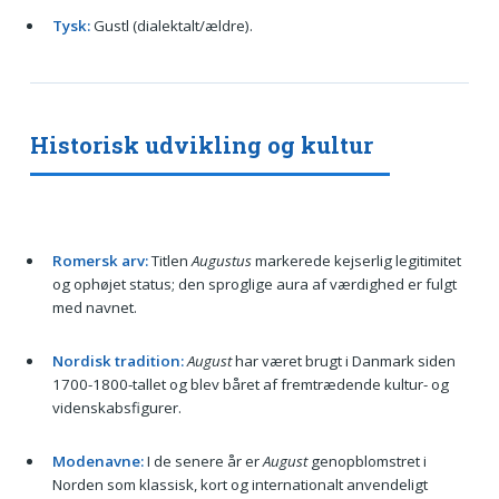
Tysk:
Gustl (dialektalt/ældre).
Historisk udvikling og kultur
Romersk arv:
Titlen
Augustus
markerede kejserlig legitimitet
og ophøjet status; den sproglige aura af værdighed er fulgt
med navnet.
Nordisk tradition:
August
har været brugt i Danmark siden
1700-1800-tallet og blev båret af fremtrædende kultur- og
videnskabsfigurer.
Modenavne:
I de senere år er
August
genopblomstret i
Norden som klassisk, kort og internationalt anvendeligt