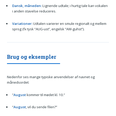
Dansk, måneden:
Lignende udtale; i hurtig tale kan vokalen
i anden stavelse reduceres.
Variationer:
Udtalen varierer en smule regionalt og mellem
sprog (fx tysk “AUG-ust”, engelsk “AW-guhst”).
Brug og eksempler
Nedenfor ses mange typiske anvendelser af navnet og
månedsordet:
“
August
kommer til mødet kl. 10.”
“
August
, vil du sende filen?”