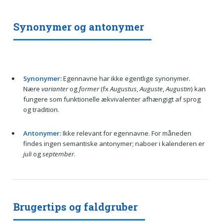
Synonymer og antonymer
Synonymer:
Egennavne har ikke egentlige synonymer.
Nære
varianter
og
former
(fx
Augustus
,
Auguste
,
Augustin
) kan
fungere som funktionelle ækvivalenter afhængigt af sprog
og tradition.
Antonymer:
Ikke relevant for egennavne. For måneden
findes ingen semantiske antonymer; naboer i kalenderen er
juli
og
september
.
Brugertips og faldgruber