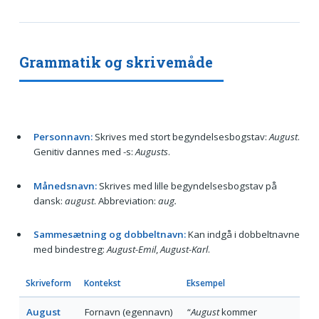
Grammatik og skrivemåde
Personnavn:
Skrives med stort begyndelsesbogstav:
August
.
Genitiv dannes med -s:
Augusts
.
Månedsnavn:
Skrives med lille begyndelsesbogstav på
dansk:
august
. Abbreviation:
aug.
Sammesætning og dobbeltnavn:
Kan indgå i dobbeltnavne
med bindestreg:
August-Emil
,
August-Karl
.
Skriveform
Kontekst
Eksempel
August
Fornavn (egennavn)
“
August
kommer