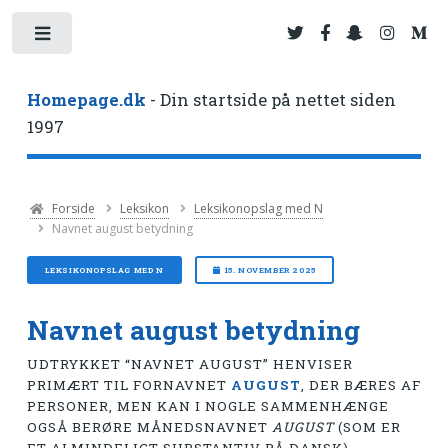
Toggle
Homepage.dk
- Din startside på nettet siden
1997
Forside
Leksikon
Leksikonopslag med N
Navnet august betydning
LEKSIKONOPSLAG MED N
15. NOVEMBER 2025
Navnet august betydning
UDTRYKKET “NAVNET AUGUST” HENVISER
PRIMÆRT TIL FORNAVNET
AUGUST
, DER BÆRES AF
PERSONER, MEN KAN I NOGLE SAMMENHÆNGE
OGSÅ BERØRE MÅNEDSNAVNET
AUGUST
(SOM ER