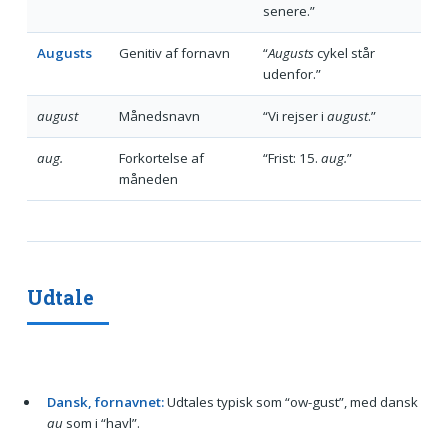
senere.”
Augusts
Genitiv af fornavn
“
Augusts
cykel står
udenfor.”
august
Månedsnavn
“Vi rejser i
august
.”
aug.
Forkortelse af
“Frist: 15.
aug.
”
måneden
Udtale
Dansk, fornavnet:
Udtales typisk som “ow-gust”, med dansk
au
som i “havl”.