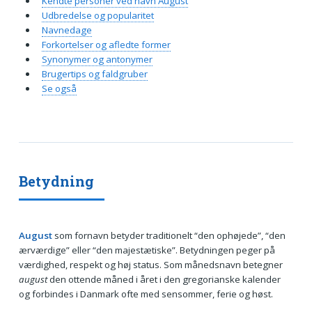
Kendte personer ved navn August
Udbredelse og popularitet
Navnedage
Forkortelser og afledte former
Synonymer og antonymer
Brugertips og faldgruber
Se også
Betydning
August
som fornavn betyder traditionelt “den ophøjede”, “den
ærværdige” eller “den majestætiske”. Betydningen peger på
værdighed, respekt og høj status. Som månedsnavn betegner
august
den ottende måned i året i den gregorianske kalender
og forbindes i Danmark ofte med sensommer, ferie og høst.