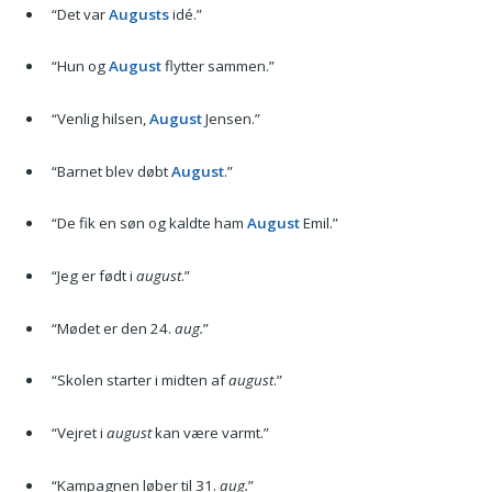
“Det var
Augusts
idé.”
“Hun og
August
flytter sammen.”
“Venlig hilsen,
August
Jensen.”
“Barnet blev døbt
August
.”
“De fik en søn og kaldte ham
August
Emil.”
“Jeg er født i
august
.”
“Mødet er den 24.
aug.
”
“Skolen starter i midten af
august
.”
“Vejret i
august
kan være varmt.”
“Kampagnen løber til 31.
aug.
”