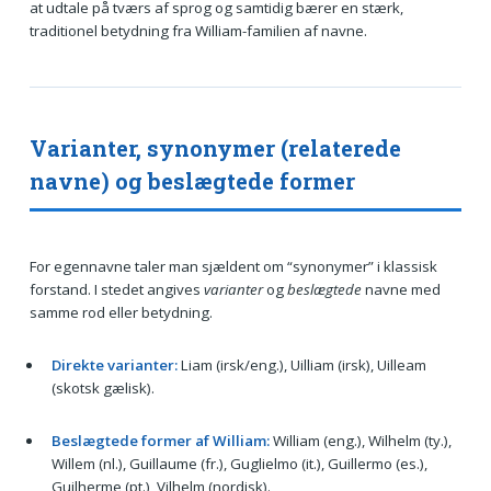
at udtale på tværs af sprog og samtidig bærer en stærk,
traditionel betydning fra William-familien af navne.
Varianter, synonymer (relaterede
navne) og beslægtede former
For egennavne taler man sjældent om “synonymer” i klassisk
forstand. I stedet angives
varianter
og
beslægtede
navne med
samme rod eller betydning.
Direkte varianter:
Liam (irsk/eng.), Uilliam (irsk), Uilleam
(skotsk gælisk).
Beslægtede former af William:
William (eng.), Wilhelm (ty.),
Willem (nl.), Guillaume (fr.), Guglielmo (it.), Guillermo (es.),
Guilherme (pt.), Vilhelm (nordisk).