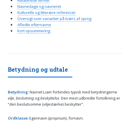
Relaterede termer
Navnedage og navneret
Kulturelle og litterære referencer
Oversigt over varianter på tværs af sprog
Afledte efternavne
Kort opsummering
Betydning og udtale
Betydning:
Navnet Liam forbindes typisk med betydningerne
vilje
,
beslutning
og
beskyttelse
. Den mest udbredte fortolkning er
“den beslutsomme (viljestærke) beskytter”.
Ordklasse:
Egennavn (proprium), fornavn.