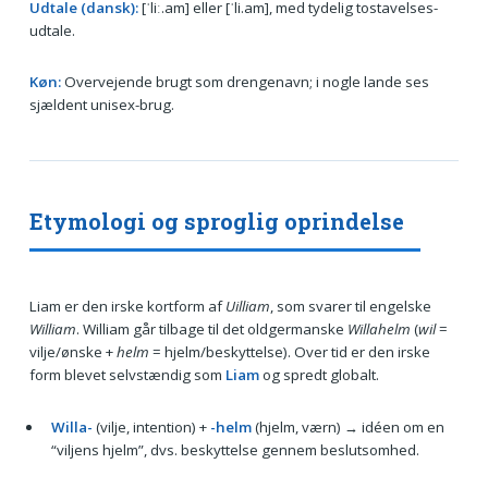
Udtale (dansk):
[ˈliː.am] eller [ˈli.am], med tydelig tostavelses-
udtale.
Køn:
Overvejende brugt som drengenavn; i nogle lande ses
sjældent unisex-brug.
Etymologi og sproglig oprindelse
Liam er den irske kortform af
Uilliam
, som svarer til engelske
William
. William går tilbage til det oldgermanske
Willahelm
(
wil
=
vilje/ønske +
helm
= hjelm/beskyttelse). Over tid er den irske
form blevet selvstændig som
Liam
og spredt globalt.
Willa-
(vilje, intention) +
-helm
(hjelm, værn) → idéen om en
“viljens hjelm”, dvs. beskyttelse gennem beslutsomhed.