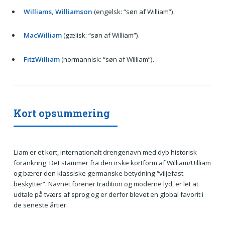
Williams, Williamson
(engelsk: “søn af William”).
MacWilliam
(gælisk: “søn af William”).
FitzWilliam
(normannisk: “søn af William”).
Kort opsummering
Liam er et kort, internationalt drengenavn med dyb historisk
forankring. Det stammer fra den irske kortform af William/Uilliam
og bærer den klassiske germanske betydning “viljefast
beskytter”. Navnet forener tradition og moderne lyd, er let at
udtale på tværs af sprog og er derfor blevet en global favorit i
de seneste årtier.