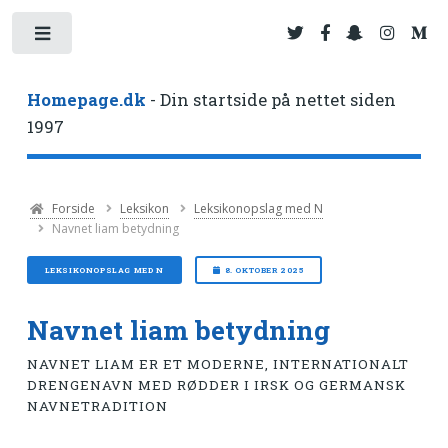
Toggle
Homepage.dk
- Din startside på nettet siden
1997
Forside
Leksikon
Leksikonopslag med N
Navnet liam betydning
LEKSIKONOPSLAG MED N
8. OKTOBER 2025
Navnet liam betydning
NAVNET LIAM ER ET MODERNE, INTERNATIONALT
DRENGENAVN MED RØDDER I IRSK OG GERMANSK
NAVNETRADITION