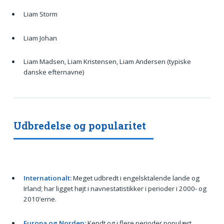
Liam Storm
Liam Johan
Liam Madsen, Liam Kristensen, Liam Andersen (typiske
danske efternavne)
Udbredelse og popularitet
Internationalt:
Meget udbredt i engelsktalende lande og
Irland; har ligget højt i navnestatistikker i perioder i 2000- og
2010’erne.
Europa og Norden:
Kendt og i flere perioder populært.