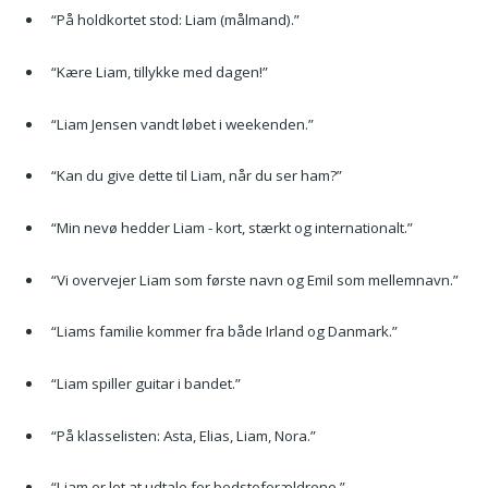
“På holdkortet stod: Liam (målmand).”
“Kære Liam, tillykke med dagen!”
“Liam Jensen vandt løbet i weekenden.”
“Kan du give dette til Liam, når du ser ham?”
“Min nevø hedder Liam - kort, stærkt og internationalt.”
“Vi overvejer Liam som første navn og Emil som mellemnavn.”
“Liams familie kommer fra både Irland og Danmark.”
“Liam spiller guitar i bandet.”
“På klasselisten: Asta, Elias, Liam, Nora.”
“Liam er let at udtale for bedsteforældrene.”