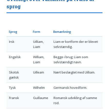
sprog
Sprog
Form
Bemærkning
Irsk
Uilliam,
Liam er kortform der er blevet
Liam
selvstændig.
Engelsk
William,
Begge i brug; Liam som
Liam
selvstændigt navn.
Skotsk
Uilleam
Nært beslægtet med Uilliam.
gælisk
Tysk
Wilhelm
Germansk hovedform.
Fransk
Guillaume
Romansk udvikling af samme
rod.