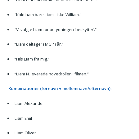
“Kald ham bare Liam - ikke William.”
“Vi valgte Liam for betydningen ‘beskytter’.”
“Liam deltager i MGP i år.”
“Hils Liam fra mig.”
“Liam N. leverede hovedrollen i filmen.”
Kombinationer (fornavn + mellemnavn/efternavn):
Liam Alexander
Liam Emil
Liam Oliver