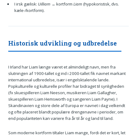
I irsk gælisk:
Uilliam
→ kortform
Liam
(hypokoristisk, dvs.
kæle-/kortform).
Historisk udvikling og udbredelse
I Irland har Liam længe været et almindeligt navn, men fra
slutningen af 1900-tallet og ind i 2000-tallet fik navnet markant
international udbredelse, især i engelsktalende lande.
Popkulturelle og kulturelle profiler har bidraget til synligheden
(fx skuespilleren Liam Neeson, musikeren Liam Gallagher,
skuespilleren Liam Hemsworth og sangeren Liam Payne). I
Skandinavien og store dele af Europa er navnet i dag velkendt
og ofte placeret blandt populære drengenavne i perioder, om
end populariteten kan variere fra år til år og land til land.
Som moderne kortform tiltaler Liam mange, fordi det er kort, let