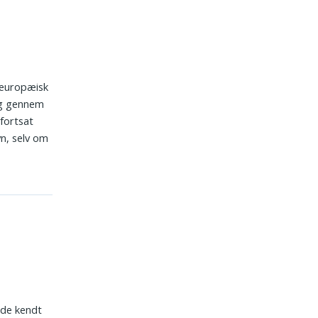
 europæisk
og gennem
 fortsat
n, selv om
nde kendt