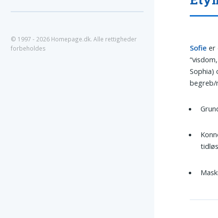
© 1997 - 2026 Homepage.dk. Alle rettigheder
Sofie
er 
forbeholdes
“visdom,
Sophia) 
begreb/n
Grund
Konno
tidlø
Masku