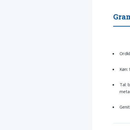
Gram
Ordkl
Køn: 
Tal: 
meta
Genit