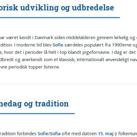
orisk udvikling og udbredelse
ar været kendt i Danmark siden middelalderen gennem kirkelig og
dition. I moderne tid blev
Sofie
særdeles populært fra 1990’erne 
, hvor det i perioder lå helt i top blandt pigefornavne. I dag er det
bredt og anerkendt som et klassisk, internationalt anvendeligt nav
vne periodisk topper listerne.
edag og tradition
tradition forbindes
Sofie
/
Sofia
ofte med datoen
15. maj
(i folkemu