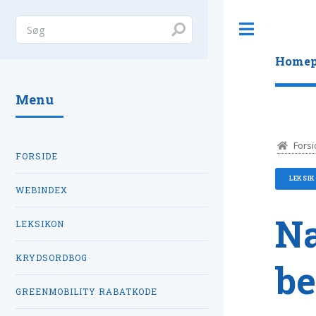
Toggle
Homep
Menu
Forsi
FORSIDE
LEKSI
WEBINDEX
Na
LEKSIKON
KRYDSORDBOG
be
GREENMOBILITY RABATKODE