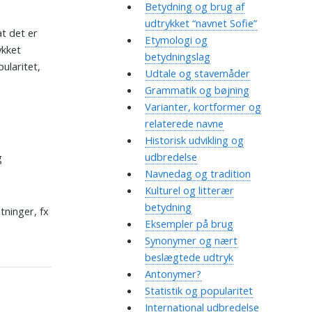
Betydning og brug af
udtrykket “navnet Sofie”
at det er
Etymologi og
ykket
betydningslag
ularitet,
Udtale og stavemåder
Grammatik og bøjning
Varianter, kortformer og
relaterede navne
Historisk udvikling og
udbredelse
g
Navnedag og tradition
Kulturel og litterær
betydning
tninger, fx
Eksempler på brug
Synonymer og nært
beslægtede udtryk
Antonymer?
Statistik og popularitet
International udbredelse