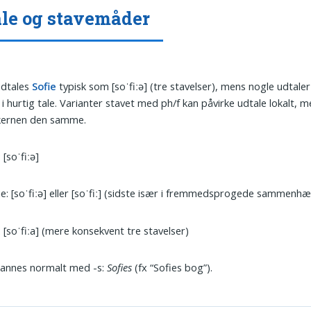
le og stavemåder
udtales
Sofie
typisk som [soˈfiːə] (tre stavelser), mens nogle udtal
 i hurtig tale. Varianter stavet med ph/f kan påvirke udtale lokalt, m
lkernen den samme.
 [soˈfiːə]
e: [soˈfiːə] eller [soˈfiː] (sidste især i fremmedsprogede sammenh
: [soˈfiːa] (mere konsekvent tre stavelser)
dannes normalt med -s:
Sofies
(fx “Sofies bog”).