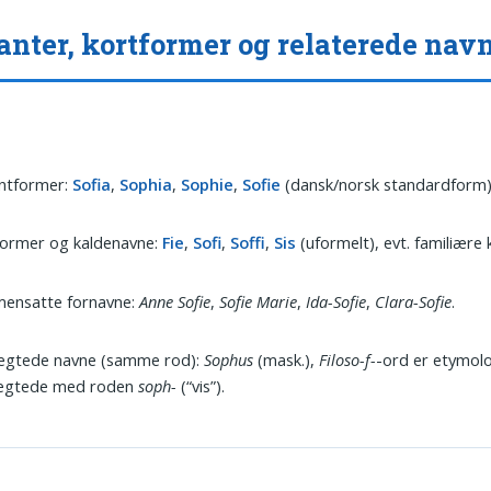
anter, kortformer og relaterede nav
antformer:
Sofia
,
Sophia
,
Sophie
,
Sofie
(dansk/norsk standardform)
former og kaldenavne:
Fie
,
Sofi
,
Soffi
,
Sis
(uformelt), evt. familiære
ensatte fornavne:
Anne Sofie
,
Sofie Marie
,
Ida-Sofie
,
Clara-Sofie
.
ægtede navne (samme rod):
Sophus
(mask.),
Filoso-f-
-ord er etymol
ægtede med roden
soph-
(“vis”).