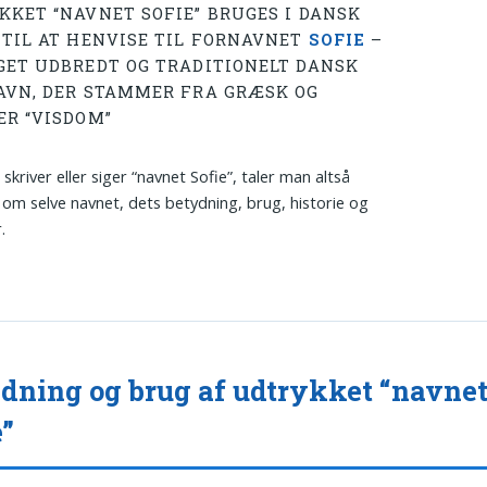
KKET “NAVNET SOFIE” BRUGES I DANSK
 TIL AT HENVISE TIL FORNAVNET
SOFIE
–
GET UDBREDT OG TRADITIONELT DANSK
AVN, DER STAMMER FRA GRÆSK OG
ER “VISDOM”
skriver eller siger “navnet Sofie”, taler man altså
t om selve navnet, dets betydning, brug, historie og
.
dning og brug af udtrykket “navne
e”