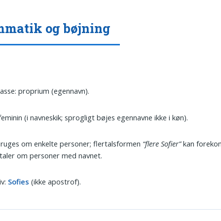
matik og bøjning
asse: proprium (egennavn).
feminin (i navneskik; sprogligt bøjes egennavne ikke i køn).
bruges om enkelte personer; flertalsformen
“flere Sofier”
kan foreko
taler om personer med navnet.
iv:
Sofies
(ikke apostrof).