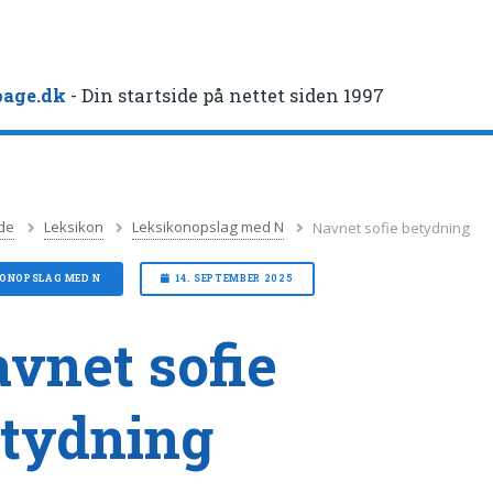
age.dk
- Din startside på nettet siden 1997
de
Leksikon
Leksikonopslag med N
Navnet sofie betydning
KONOPSLAG MED N
14. SEPTEMBER 2025
vnet sofie
tydning