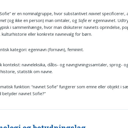
Sofie” er en nominalgruppe, hvor substantivet
navnet
specificerer, 
vnet
(og ikke en person) man omtaler, og
Sofie
er egennavnet. Udtr
ypisk i sammenhænge, hvor man diskuterer navnets oprindelse, pop
, kulturhistorie eller konkrete navnevalg for børn.
tisk kategori: egennavn (fornavn), feminint.
k kontekst: navneleksika, dåbs- og navngivningssamtaler, sprog- o
rhistorie, statistik om navne.
atisk funktion: “navnet Sofie” fungerer som emne eller objekt i sæ
 betyder navnet Sofie?”
ologi og betydningslag