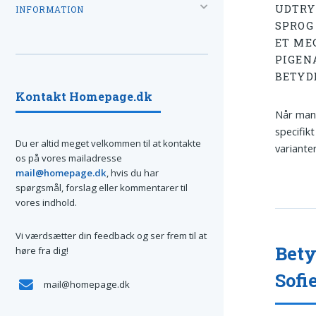
UDTRY
INFORMATION
SPROG
ET ME
PIGEN
BETYD
Kontakt Homepage.dk
Når man 
specifik
Du er altid meget velkommen til at kontakte
varianter
os på vores mailadresse
mail@homepage.dk
, hvis du har
spørgsmål, forslag eller kommentarer til
vores indhold.
Vi værdsætter din feedback og ser frem til at
Bety
høre fra dig!
Sofi
mail@homepage.dk