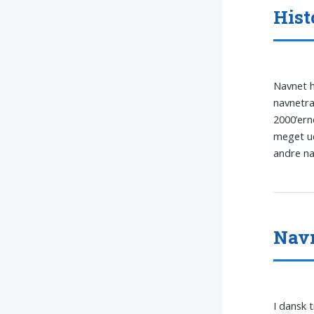
Hist
Navnet h
navnetra
2000’erne
meget ud
andre na
Navn
I dansk 