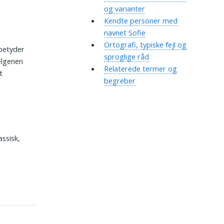
og varianter
Kendte personer med
navnet Sofie
Ortografi, typiske fejl og
betyder
sproglige råd
helgenen
Relaterede termer og
t
begreber
ssisk,