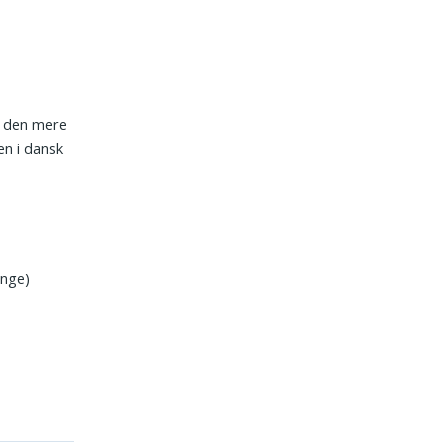
er den mere
en i dansk
ænge)