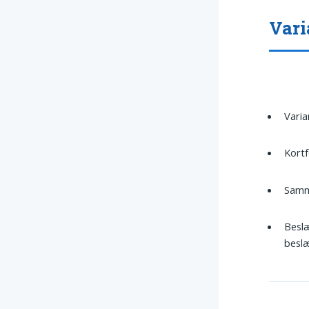
Vari
Vari
Kort
Samm
Besl
besl