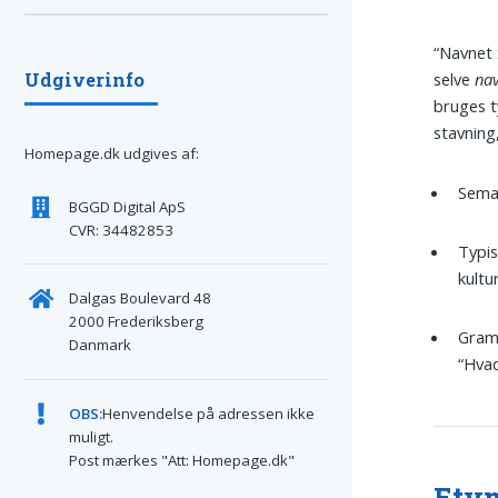
“Navnet 
Udgiverinfo
selve
na
bruges t
stavning
Homepage.dk udgives af:
Seman
BGGD Digital ApS
CVR: 34482853
Typis
kultu
Dalgas Boulevard 48
2000 Frederiksberg
Gramm
Danmark
“Hvad
OBS:
Henvendelse på adressen ikke
muligt.
Post mærkes "Att: Homepage.dk"
Etym