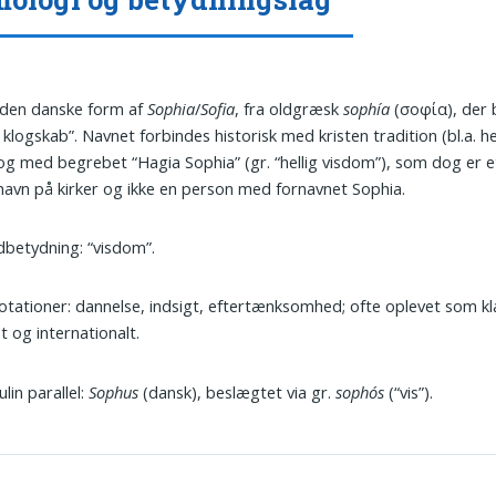
den danske form af
Sophia
/
Sofia
, fra oldgræsk
sophía
(σοφία), der 
 klogskab”. Navnet forbindes historisk med kristen tradition (bl.a. 
og med begrebet “Hagia Sophia” (gr. “hellig visdom”), som dog er e
avn på kirker og ikke en person med fornavnet Sophia.
betydning: “visdom”.
tationer: dannelse, indsigt, eftertænksomhed; ofte oplevet som kla
st og internationalt.
lin parallel:
Sophus
(dansk), beslægtet via gr.
sophós
(“vis”).