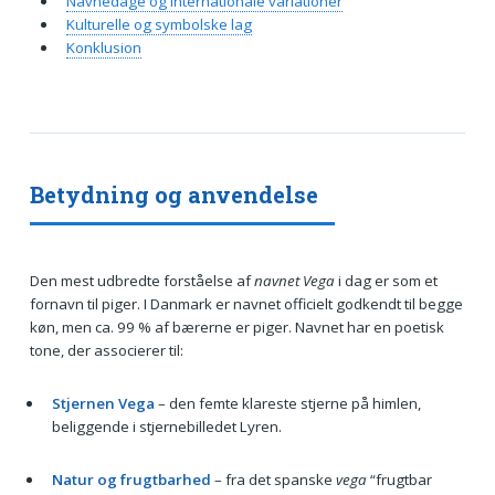
Navnedage og internationale variationer
Kulturelle og symbolske lag
Konklusion
Betydning og anvendelse
Den mest udbredte forståelse af
navnet Vega
i dag er som et
fornavn til piger. I Danmark er navnet officielt godkendt til begge
køn, men ca. 99 % af bærerne er piger. Navnet har en poetisk
tone, der associerer til:
Stjernen Vega
– den femte klareste stjerne på himlen,
beliggende i stjernebilledet Lyren.
Natur og frugtbarhed
– fra det spanske
vega
“frugtbar