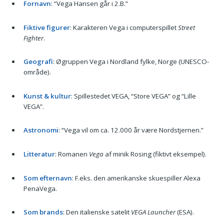
Fornavn
: “Vega Hansen går i 2.B.”
Fiktive figurer
: Karakteren Vega i computerspillet
Street
Fighter
.
Geografi
: Øgruppen Vega i Nordland fylke, Norge (UNESCO-
område).
Kunst & kultur
: Spillestedet VEGA, “Store VEGA” og “Lille
VEGA”.
Astronomi
: “Vega vil om ca. 12.000 år være Nordstjernen.”
Litteratur
: Romanen
Vega
af minik Rosing (fiktivt eksempel).
Som efternavn
: F.eks. den amerikanske skuespiller Alexa
PenaVega.
Som brands
: Den italienske satelit
VEGA Launcher
(ESA).