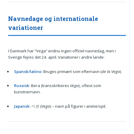
Navnedage og internationale
variationer
I Danmark har “Vega” endnu ingen officiel navnedag, men i
Sverige fejres det 24. april. Variationer i andre lande:
Spansk/latino
: Bruges primært som efternavn (
de la Vega
).
Russisk
: Вега (transskriberes
Vega
), oftest som
kunstnernavn.
Japansk
: ベガ (
Vega
) – navn på figurer i anime/spil.