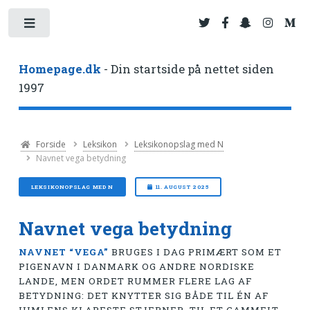
Toggle
Homepage.dk
- Din startside på nettet siden
1997
Forside
Leksikon
Leksikonopslag med N
Navnet vega betydning
LEKSIKONOPSLAG MED N
11. AUGUST 2025
Navnet vega betydning
NAVNET “VEGA”
BRUGES I DAG PRIMÆRT SOM ET
PIGENAVN I DANMARK OG ANDRE NORDISKE
LANDE, MEN ORDET RUMMER FLERE LAG AF
BETYDNING: DET KNYTTER SIG BÅDE TIL ÉN AF