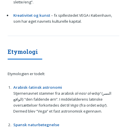
slette/eng”.
Kreativitet og kunst
– fx spillestedet VEGA i København,
som har øget navnets kulturelle kapital.
Etymologi
Etymologien er todelt:
Arabisk-latinsk astronomi
Stjernenavnet stammer fra arabisk
al-nasr al-wāqi‘
(النسر
الواقع) “den faldende ørn”. I middelalderens latinske
oversættelser forkortedes det til
Vega
(fra ordet
wāqi‘
).
Dermed blev “Vega” et fast astronomisk egennavn.
Spansk naturbetegnelse