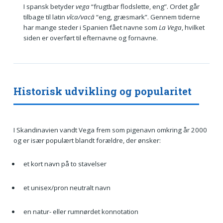
I spansk betyder
vega
“frugtbar flodslette, eng”. Ordet går
tilbage til latin
vĭca/vacā
“eng, græsmark”. Gennem tiderne
har mange steder i Spanien fået navne som
La Vega
, hvilket
siden er overført til efternavne og fornavne.
Historisk udvikling og popularitet
I Skandinavien vandt Vega frem som pigenavn omkring år 2000
og er især populært blandt forældre, der ønsker:
et kort navn på to stavelser
et unisex/pron neutralt navn
en natur- eller rumnørdet konnotation