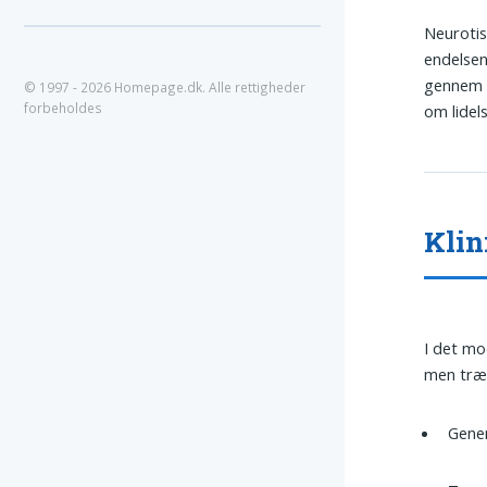
Neuroti
endelse
gennem l
© 1997 - 2026 Homepage.dk. Alle rettigheder
forbeholdes
om lidel
Klin
I det m
men træk
Gener