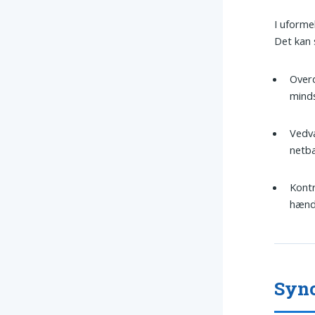
I uform
Det kan 
Overd
minds
Vedva
netba
Kontr
hænd
Syn