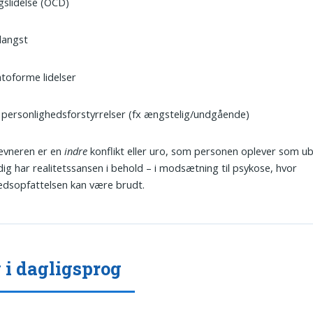
slidelse (OCD)
langst
toforme lidelser
 personlighedsforstyrrelser (fx ængstelig/undgående)
ævneren er en
indre
konflikt eller uro, som personen oplever som ub
ig har realitetssansen i behold – i modsætning til psykose, hvor
hedsopfattelsen kan være brudt.
 i dagligsprog