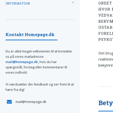
ORDE
INFORMATION
HVOR 
VEDVA
BEKYM
USTAB
FOREL
Kontakt Homepage.dk
PSYKO
Du er altid meget velkommen til at kontakte
Det brug
os på vores mailadresse
reaktion
mail@homepage.dk
, hvis du har
bekymri
spørgsmål, forslag eller kommentarer til
vores indhold.
Vi værdsætter din feedback og ser frem til at
høre fra dig!
Bety
mail@homepage.dk