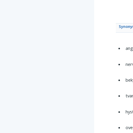
Synon
ang
ner
bek
tva
hyst
ove