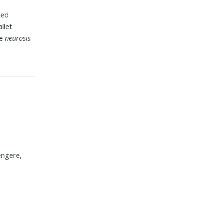
med
llet
te
neurosis
ængere,