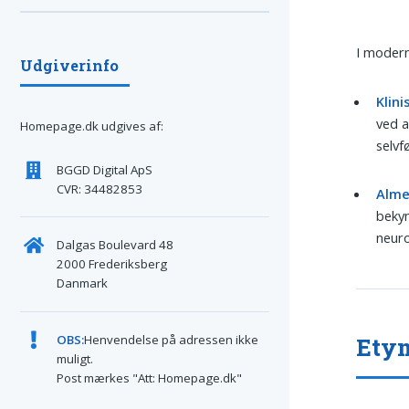
I moder
Udgiverinfo
Klini
ved a
Homepage.dk udgives af:
selvf
BGGD Digital ApS
CVR: 34482853
Alme
bekym
neuro
Dalgas Boulevard 48
2000 Frederiksberg
Danmark
OBS:
Henvendelse på adressen ikke
Ety
muligt.
Post mærkes "Att: Homepage.dk"