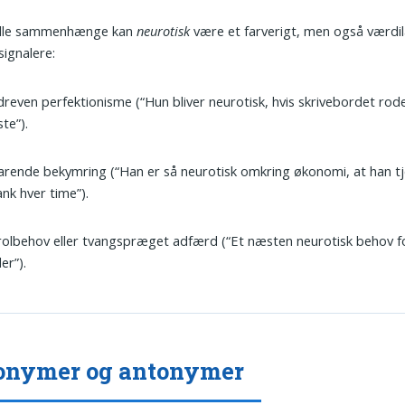
elle sammenhænge kan
neurotisk
være et farverigt, men også værdil
signalere:
reven perfektionisme (“Hun bliver neurotisk, hvis skrivebordet rod
te”).
rende bekymring (“Han er så neurotisk omkring økonomi, at han t
nk hver time”).
olbehov eller tvangspræget adfærd (“Et næsten neurotisk behov fo
er”).
onymer og antonymer