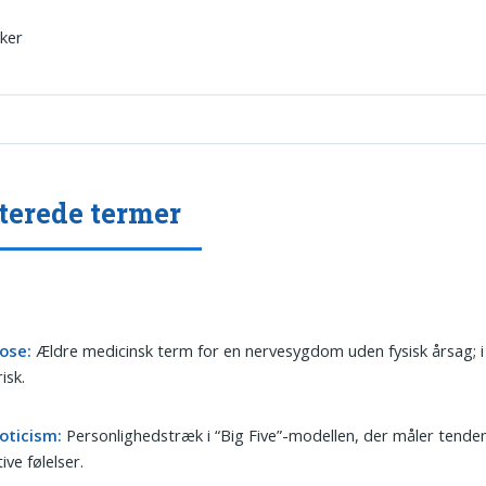
kker
terede termer
ose:
Ældre medicinsk term for en nervesygdom uden fysisk årsag; 
isk.
oticism:
Personlighedstræk i “Big Five”-modellen, der måler tendens
ive følelser.