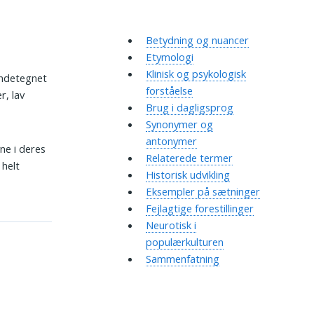
Betydning og nuancer
Etymologi
Klinisk og psykologisk
endetegnet
forståelse
r, lav
Brug i dagligsprog
Synonymer og
antonymer
ne i deres
Relaterede termer
 helt
Historisk udvikling
Eksempler på sætninger
Fejlagtige forestillinger
Neurotisk i
populærkulturen
Sammenfatning