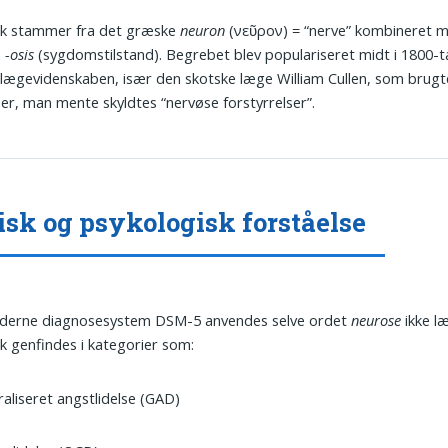
sk stammer fra det græske
neuron
(νεῦρον) = “nerve” kombineret 
n
-osis
(sygdomstilstand). Begrebet blev populariseret midt i 1800-ta
ægevidenskaben, især den skotske læge William Cullen, som brug
ser, man mente skyldtes “nervøse forstyrrelser”.
isk og psykologisk forståelse
oderne diagnosesystem DSM-5 anvendes selve ordet
neurose
ikke l
 genfindes i kategorier som:
aliseret angstlidelse (GAD)