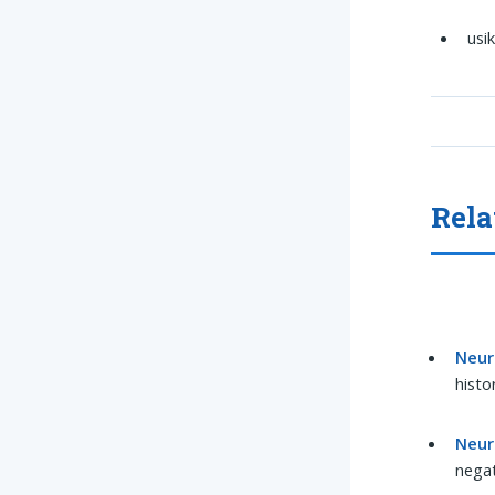
usi
Rela
Neur
histor
Neur
negat