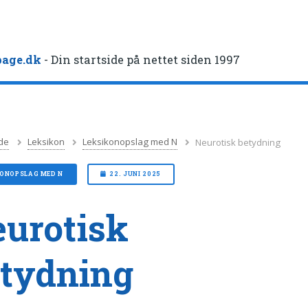
age.dk
- Din startside på nettet siden 1997
de
Leksikon
Leksikonopslag med N
Neurotisk betydning
KONOPSLAG MED N
22. JUNI 2025
urotisk
tydning