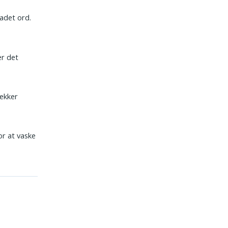
adet ord.
er det
jekker
r at vaske