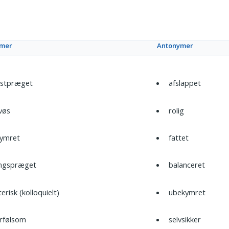
ymer
Antonymer
stpræget
afslappet
vøs
rolig
ymret
fattet
ngspræget
balanceret
erisk (kolloquielt)
ubekymret
rfølsom
selvsikker