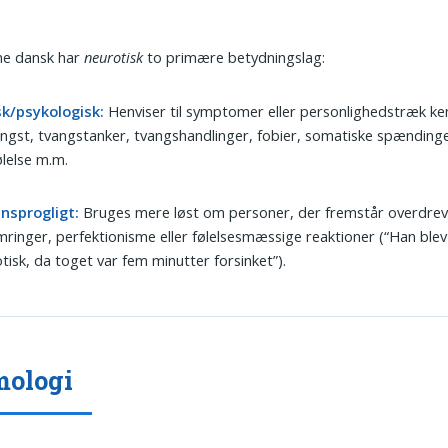
ne dansk har
neurotisk
to primære betydningslag:
sk/psykologisk:
Henviser til symptomer eller personlighedstræk k
ngst, tvangstanker, tvangshandlinger, fobier, somatiske spændinge
ølelse m.m.
nsprogligt:
Bruges mere løst om personer, der fremstår overdrev
ringer, perfektionisme eller følelsesmæssige reaktioner (“Han blev
tisk, da toget var fem minutter forsinket”).
mologi