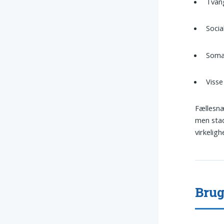
Tvang
Socia
Soma
Visse
Fællesn
men stad
virkelig
Brug