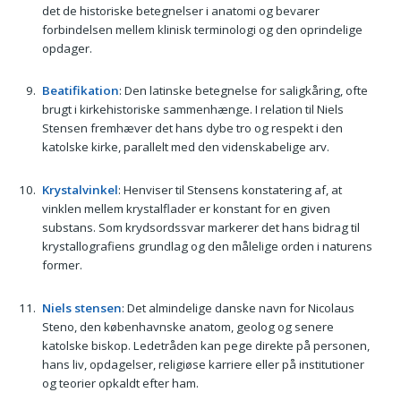
det de historiske betegnelser i anatomi og bevarer
forbindelsen mellem klinisk terminologi og den oprindelige
opdager.
Beatifikation
: Den latinske betegnelse for saligkåring, ofte
brugt i kirkehistoriske sammenhænge. I relation til Niels
Stensen fremhæver det hans dybe tro og respekt i den
katolske kirke, parallelt med den videnskabelige arv.
Krystalvinkel
: Henviser til Stensens konstatering af, at
vinklen mellem krystalflader er konstant for en given
substans. Som krydsordssvar markerer det hans bidrag til
krystallografiens grundlag og den målelige orden i naturens
former.
Niels stensen
: Det almindelige danske navn for Nicolaus
Steno, den københavnske anatom, geolog og senere
katolske biskop. Ledetråden kan pege direkte på personen,
hans liv, opdagelser, religiøse karriere eller på institutioner
og teorier opkaldt efter ham.