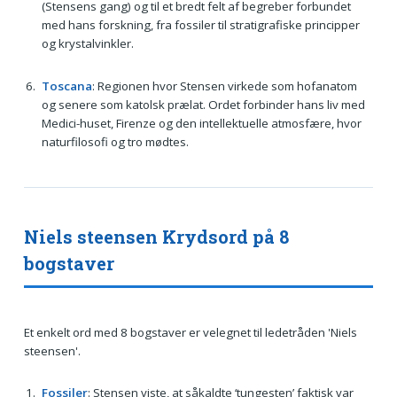
(Stensens gang) og til et bredt felt af begreber forbundet
med hans forskning, fra fossiler til stratigrafiske principper
og krystalvinkler.
Toscana
: Regionen hvor Stensen virkede som hofanatom
og senere som katolsk prælat. Ordet forbinder hans liv med
Medici-huset, Firenze og den intellektuelle atmosfære, hvor
naturfilosofi og tro mødtes.
Niels steensen Krydsord på 8
bogstaver
Et enkelt ord med 8 bogstaver er velegnet til ledetråden 'Niels
steensen'.
Fossiler
: Stensen viste, at såkaldte ‘tungesten’ faktisk var