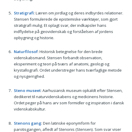
Stratigrafi
: Læren om jordlag og deres indbyrdes relationer.
Stensen formulerede de epistemiske værktøjer, som gjort
stratigrafi mulig. Et oplagt svar, der indkapsler hans
indflydelse på geovidenskab og forståelsen af jordens
opbygning og historie.
Naturfilosof
: Historisk betegnelse for den brede
videnskabsmand. Stensen forbandt observation,
eksperiment og teori på tværs af anatomi, geologi og
krystallografi. Ordet understreger hans tværfaglige metode
og nysgerrighed.
Steno museet
: Aarhusiansk museum opkaldt efter Stensen,
dedikeret til naturvidenskabens og medicinens historie.
Ordet peger på hans arv som formidler og inspiration i dansk
videnskabskultur.
Stenons gang
: Den latinske eponymform for
parotisgangen, afledt af Stenonis (Stensen). Som svar viser