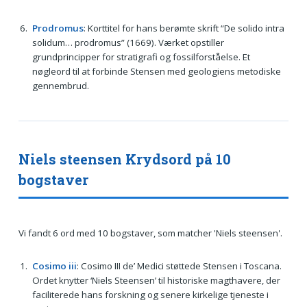
Prodromus
: Korttitel for hans berømte skrift “De solido intra
solidum… prodromus” (1669). Værket opstiller
grundprincipper for stratigrafi og fossilforståelse. Et
nøgleord til at forbinde Stensen med geologiens metodiske
gennembrud.
Niels steensen Krydsord på 10
bogstaver
Vi fandt 6 ord med 10 bogstaver, som matcher 'Niels steensen'.
Cosimo iii
: Cosimo III de’ Medici støttede Stensen i Toscana.
Ordet knytter ‘Niels Steensen’ til historiske magthavere, der
faciliterede hans forskning og senere kirkelige tjeneste i