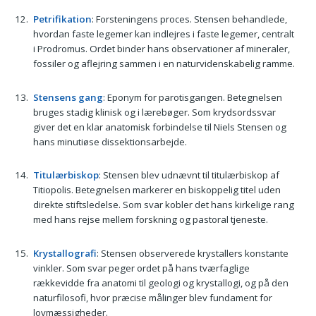
Petrifikation
: Forsteningens proces. Stensen behandlede,
hvordan faste legemer kan indlejres i faste legemer, centralt
i Prodromus. Ordet binder hans observationer af mineraler,
fossiler og aflejring sammen i en naturvidenskabelig ramme.
Stensens gang
: Eponym for parotisgangen. Betegnelsen
bruges stadig klinisk og i lærebøger. Som krydsordssvar
giver det en klar anatomisk forbindelse til Niels Stensen og
hans minutiøse dissektionsarbejde.
Titulærbiskop
: Stensen blev udnævnt til titulærbiskop af
Titiopolis. Betegnelsen markerer en biskoppelig titel uden
direkte stiftsledelse. Som svar kobler det hans kirkelige rang
med hans rejse mellem forskning og pastoral tjeneste.
Krystallografi
: Stensen observerede krystallers konstante
vinkler. Som svar peger ordet på hans tværfaglige
rækkevidde fra anatomi til geologi og krystallogi, og på den
naturfilosofi, hvor præcise målinger blev fundament for
lovmæssigheder.