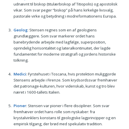
udnævnt til biskop (titulærbiskop af Titiopolis) og apostolisk
vikar. Som svar peger “biskop” på hans kirkelige livsvalg,
pastorale virke og betydning i modreformationens Europa.
Geolog
: Stensen regnes som en af geologiens
grundlæggere. Som svar markerer ordet hans
banebrydende arbejde med lagfølge, superposition,
oprindelig horisontalitet og lateralkontinuitet, der lagde
fundamentet for moderne stratigrafi og jordens historiske
tolkning.
Medici
: Fyrstehuset i Toscana, hvis protektion muliggjorde
Stensens arbejde i Firenze. Som krydsordssvar fremhæver
det patronage-kulturen, hvor videnskab, kunst og tro blev
næret i 1600-tallets Italien.
Pioner
: Stensen var pioner i flere discipliner. Som svar
fremhæver ordet hans rolle som nyskaber: fra
krystalvinklers konstans til geologiske lagprincipper og en
empirisk tilgang, der brød med spekulativ tradition.