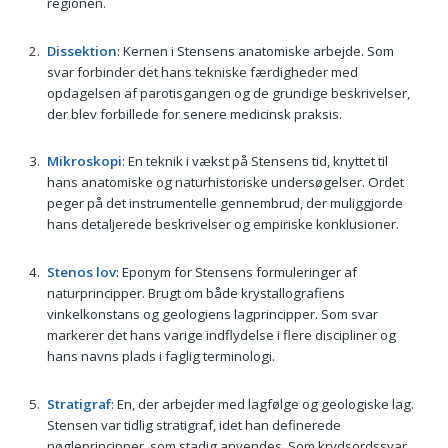
regionen.
Dissektion
: Kernen i Stensens anatomiske arbejde. Som
svar forbinder det hans tekniske færdigheder med
opdagelsen af parotisgangen og de grundige beskrivelser,
der blev forbillede for senere medicinsk praksis.
Mikroskopi
: En teknik i vækst på Stensens tid, knyttet til
hans anatomiske og naturhistoriske undersøgelser. Ordet
peger på det instrumentelle gennembrud, der muliggjorde
hans detaljerede beskrivelser og empiriske konklusioner.
Stenos lov
: Eponym for Stensens formuleringer af
naturprincipper. Brugt om både krystallografiens
vinkelkonstans og geologiens lagprincipper. Som svar
markerer det hans varige indflydelse i flere discipliner og
hans navns plads i faglig terminologi.
Stratigraf
: En, der arbejder med lagfølge og geologiske lag.
Stensen var tidlig stratigraf, idet han definerede
nøgleprincipper, som stadig anvendes. Som krydsordssvar