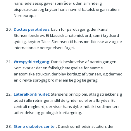
hans ledelsesopgaver i områder uden almindelig
bispestruktur, og knytter hans navn til katolsk organisation i
Nordeuropa.
Ductus parotideus
: Latin for parotisgang, den kanal
Stensen beskrev. Et klassisk anatomisk ord, som i krydsord
tydeligt knytter ‘Niels Steensen’ til hans medicinske arv og de
internationale betegnelser i faget.
Ørespytkirtelgang
: Dansk beskrivelse af parotisgangen.
Som svar er det en folkelig betegnelse for samme
anatomiske struktur, der blev kortlagt af Stensen, og dermed
en direkte sproglig bro mellem læg og lægefag.
Lateralkontinuitet
: Stensens princip om, at lag strækker sig
udad i alle retninger, indtil de tynder ud eller afbrydes. Et
centralt nøgleord, der viser hans dybe indblik i sedimenters
udbredelse og geologisk kortlægning.
Steno diabetes center
: Dansk sundhedsinstitution, der