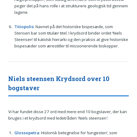
peger det på hans rolle i at strukturere geologisk tid gennem
lagene.
Titiopolis
: Navnet på det historiske bispesæde, som
Stensen bar som titulær titel. I krydsord binder ordet ‘Niels
Steensen’ til katolsk hierarki og den praksis at give historiske
bispesæder som ærestitler til missionerende biskopper.
Niels steensen Krydsord over 10
bogstaver
Vi har fundet disse 27 ord med mere end 10 bogstaver, der kan
bruges i et krydsord med ledetråden 'Niels steensen':
Glossopetra
: Historisk betegnelse for ‘tungesten’, som