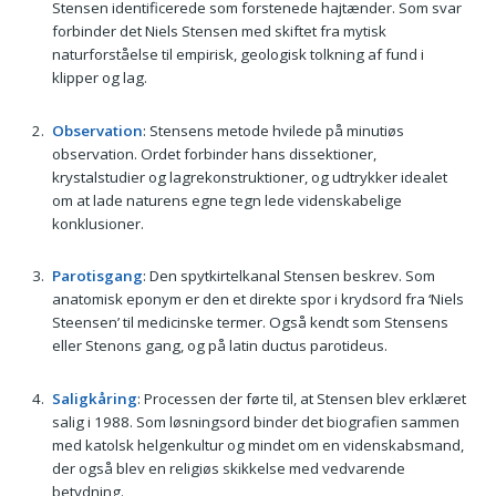
Stensen identificerede som forstenede hajtænder. Som svar
forbinder det Niels Stensen med skiftet fra mytisk
naturforståelse til empirisk, geologisk tolkning af fund i
klipper og lag.
Observation
: Stensens metode hvilede på minutiøs
observation. Ordet forbinder hans dissektioner,
krystalstudier og lagrekonstruktioner, og udtrykker idealet
om at lade naturens egne tegn lede videnskabelige
konklusioner.
Parotisgang
: Den spytkirtelkanal Stensen beskrev. Som
anatomisk eponym er den et direkte spor i krydsord fra ‘Niels
Steensen’ til medicinske termer. Også kendt som Stensens
eller Stenons gang, og på latin ductus parotideus.
Saligkåring
: Processen der førte til, at Stensen blev erklæret
salig i 1988. Som løsningsord binder det biografien sammen
med katolsk helgenkultur og mindet om en videnskabsmand,
der også blev en religiøs skikkelse med vedvarende
betydning.