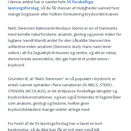
I denne artikel har vi samlet hele
55 forskellige
løsningsforslag
, så du får masser af muligheder uanset hvor
mange bogstaver eller hvilken formulering krydsordet kræver.
Niels Steensen (latiniseret Nicolaus Steno) er en af Danmarks
mest kendte naturforskere: anatom, geolog og pioner inden for
laglære, kendt blandt andet for den såkaldte Stensen’ske
udførelse inden anatomi (Stensens duct). Hans navn lever
videre i alt fra fagudtryk til museer og centre, og det er netop
denne brede anvendelse, der gør ham til et yndet emne i
krydsord.
Grunden til, at "Niels Steensen" er så populært i krydsord, er
enkel: navnet optræder i flere variationer (fx NIELS, STENO,
STENSEN, NICOLAUS), er let at tilpasse forskellige længder og
krydsordskonstruktioner, og kan også forbindes til fagområder
som anatomi, geologi og historie, hvilket giver
krydsordsklædere mange vinkler at lege med.
For hvert af de 55 løsningsforslag har vi lavet en kort
beskrivelse, så du ikke kun får et ord, men også lidt