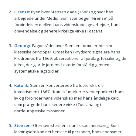
Firenze
: Byen hvor Stensen døde (1686) og hvor han
arbejdede under Medici. Som svar peger “Firenze” på
forbindelsen mellem hans videnskabelige arbejder, hans
omvendelse og senere kirkelige virke i Toscana.
Geologi
: Fagområdet hvor Stensen formulerede sine
klassiske principper. Ordet kan i krydsord signalere hans
Prodromus fra 1669, observationer af jordlag, fossiler og de
idéer, der gjorde jordens historie forståelig gennem
systematiske lagstudier.
Katolik
: Stensen konverterede fra luthersk tro til
katolicismen i 1667. “Katolik” markerer vendepunktet i hans
liv og forbinder hans videnskab med hans åndelige kald,
som prægede hans senere virke i Toscana og i
nordeuropæiske missioner.
Stensen
: Efternavnsformen i dansk sammenhæng. Som
løsningsord kan det henvise til personen, hans eponymer