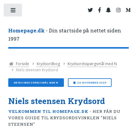
Toggle
Homepage.dk
- Din startside på nettet siden
1997
Forside
Krydsordbog
Krydsordsspørgsmål med N
Niels steensen Krydsord
KRYDSORDSSPØRGSMÅL MED N
28. NOVEMBER 2025
Niels steensen Krydsord
VELKOMMEN TIL HOMEPAGE.DK
- HER FÅR DU
VORES GUIDE TIL KRYDSORDSVINKLEN "NIELS
STEENSEN"