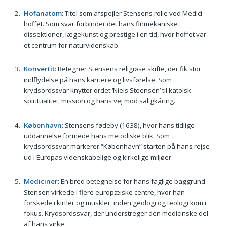
Hofanatom
: Titel som afspejler Stensens rolle ved Medici-
hoffet. Som svar forbinder det hans finmekaniske
dissektioner, lægekunst og prestige i en tid, hvor hoffet var
et centrum for naturvidenskab.
Konvertit
: Betegner Stensens religiøse skifte, der fik stor
indflydelse på hans karriere og livsførelse. Som
krydsordssvar knytter ordet ‘Niels Steensen’ til katolsk
spiritualitet, mission og hans vej mod saligkåring.
København
: Stensens fødeby (1638), hvor hans tidlige
uddannelse formede hans metodiske blik. Som
krydsordssvar markerer “København” starten på hans rejse
ud i Europas videnskabelige og kirkelige miljøer.
Mediciner
: En bred betegnelse for hans faglige baggrund.
Stensen virkede i flere europæiske centre, hvor han
forskede i kirtler og muskler, inden geologi og teologi kom i
fokus. Krydsordssvar, der understreger den medicinske del
af hans virke.