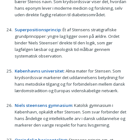
bærer Stenos navn. Som krydsordssvar viser det, hvordan
hans eponym lever i moderne medicin og forskning, selv
uden direkte faglig relation til diabetesområdet.
Superpositionsprincip
: Ét af Stensens stratigrafiske
grundprincipper: yngre lag ligger oven på ældre. Ordet
binder ‘Niels Steensen’ direkte til den logik, som gør
lagfølgen læsbar og geologisk tid målbar gennem
systematisk observation.
Københavns universitet
: Alma mater for Stensen. Som
krydsordssvar markerer det uddannelsens betydning for
hans metodiske tilgang og for forbindelsen mellem dansk
lærdomstradition og Europas videnskabelige netværk.
Niels steensens gymnasium
: Katolsk gymnasium i
København, opkaldt efter Stensen. Som svar forbinder det
hans åndelige og intellektuelle arv i dansk uddannelse og
markerer den varige respekt for hans livsgerning.