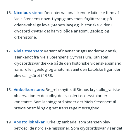
Nicolaus steno
: Den internationalt kendte latinske form af
Niels Stensens navn. Hyppigt anvendt i faglitteratur, på
videnskabelige love (Steno’s law) og i historiske kilder. I
krydsord knytter det ham til både anatomi, geologi og
kirkehistorie.
Niels steensen
: Variant af navnet brugt i moderne dansk,
især kendt fra Niels Steensens Gymnasium. Kan som
krydsordssvar dække både den historiske videnskabsmand,
hans rolle i geologi og anatomi, samt den katolske figur, der
blev saligkåret i 1988.
Vinkelkonstans
: Begreb knyttet til Stenos krystallografiske
observationer: de indbyrdes vinkler i en krystalart er
konstante. Som løsningsord binder det ‘Niels Steensen’ til
præcisionsmåling og naturens regelmæssighed.
Apostolisk vikar
: Kirkeligt embede, som Stensen blev
betroet i de nordiske missioner. Som krydsordssvar viser det