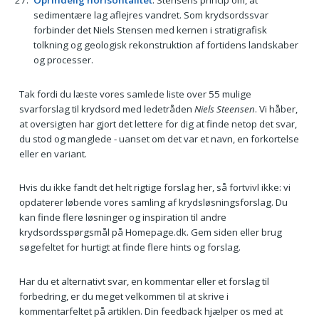
Oprindelig horisontalitet
: Stensens princip om, at
sedimentære lag aflejres vandret. Som krydsordssvar
forbinder det Niels Stensen med kernen i stratigrafisk
tolkning og geologisk rekonstruktion af fortidens landskaber
og processer.
Tak fordi du læste vores samlede liste over 55 mulige
svarforslag til krydsord med ledetråden
Niels Steensen
. Vi håber,
at oversigten har gjort det lettere for dig at finde netop det svar,
du stod og manglede - uanset om det var et navn, en forkortelse
eller en variant.
Hvis du ikke fandt det helt rigtige forslag her, så fortvivl ikke: vi
opdaterer løbende vores samling af krydsløsningsforslag. Du
kan finde flere løsninger og inspiration til andre
krydsordsspørgsmål på Homepage.dk. Gem siden eller brug
søgefeltet for hurtigt at finde flere hints og forslag.
Har du et alternativt svar, en kommentar eller et forslag til
forbedring, er du meget velkommen til at skrive i
kommentarfeltet på artiklen. Din feedback hjælper os med at