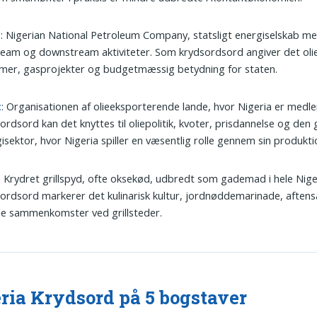
c
: Nigerian National Petroleum Company, statsligt energiselskab m
eam og downstream aktiviteter. Som krydsordsord angiver det ol
mer, gasprojekter og budgetmæssig betydning for staten.
c
: Organisationen af olieeksporterende lande, hvor Nigeria er med
ordsord kan det knyttes til oliepolitik, kvoter, prisdannelse og den 
isektor, hvor Nigeria spiller en væsentlig rolle gennem sin produkti
: Krydret grillspyd, ofte oksekød, udbredt som gademad i hele Nig
ordsord markerer det kulinarisk kultur, jordnøddemarinade, aftens
le sammenkomster ved grillsteder.
ria Krydsord på 5 bogstaver