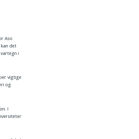
for Aso
 kan det
 vartegn i
ber vigtige
eri og
on. I
iversiteter