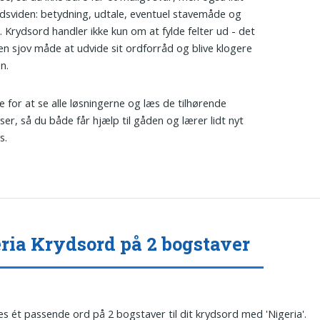
sviden: betydning, udtale, eventuel stavemåde og
. Krydsord handler ikke kun om at fylde felter ud - det
en sjov måde at udvide sit ordforråd og blive klogere
n.
re for at se alle løsningerne og læs de tilhørende
lser, så du både får hjælp til gåden og lærer lidt nyt
s.
ria Krydsord på 2 bogstaver
es ét passende ord på 2 bogstaver til dit krydsord med 'Nigeria'.