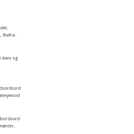
del,
 Biafra-
d dans og
rydsordsord
 Kannywood
ydsordsord
 mønter,