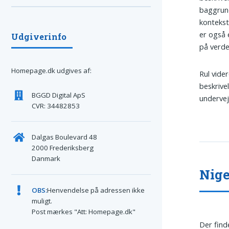
baggrund
kontekst
er også 
Udgiverinfo
på verde
Homepage.dk udgives af:
Rul vide
beskrive
BGGD Digital ApS
undervej
CVR: 34482853
Dalgas Boulevard 48
2000 Frederiksberg
Danmark
Nige
OBS:
Henvendelse på adressen ikke
muligt.
Post mærkes "Att: Homepage.dk"
Der find