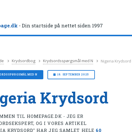
age.dk
- Din startside på nettet siden 1997
de
Krydsordbog
Krydsordsspørgsmål med N
Nigeria Krydsord
ORDSSPØRGSMÅL MED N
19. SEPTEMBER 2025
geria Krydsord
MMEN TIL HOMEPAGE.DK - JEG ER
ORDSEKSPERT, OG I VORES ARTIKEL
RIA KRYDSORD" HAR JEG SAMLET HELE
60