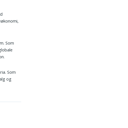
ed
ieøkonomi,
lem. Som
globale
on.
eria. Som
alg og