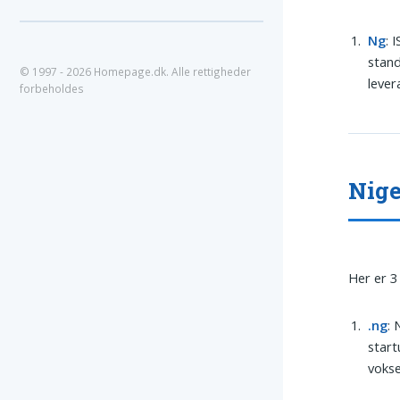
Ng
: 
stan
© 1997 - 2026 Homepage.dk. Alle rettigheder
lever
forbeholdes
Nige
Her er 3
.ng
:
start
vokse