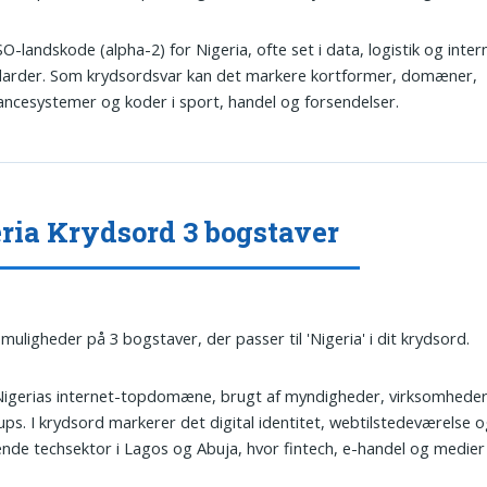
ISO-landskode (alpha-2) for Nigeria, ofte set i data, logistik og inter
darder. Som krydsordsvar kan det markere kortformer, domæner,
ancesystemer og koder i sport, handel og forsendelser.
ria Krydsord 3 bogstaver
 muligheder på 3 bogstaver, der passer til 'Nigeria' i dit krydsord.
 Nigerias internet-topdomæne, brugt af myndigheder, virksomheder
ups. I krydsord markerer det digital identitet, webtilstedeværelse 
nde techsektor i Lagos og Abuja, hvor fintech, e-handel og medier 