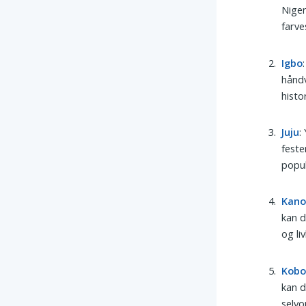
Niger
farve
Igbo
håndv
histo
Juju
:
feste
popul
Kan
kan d
og li
Kob
kan d
selvo