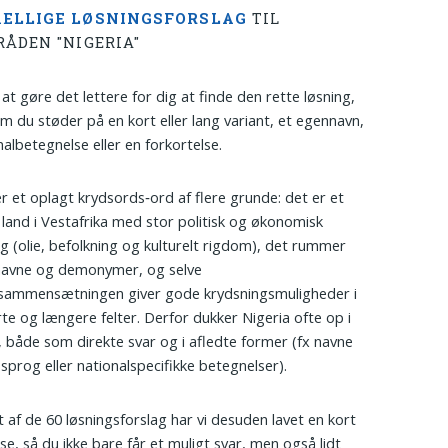
ELLIGE LØSNINGSFORSLAG
TIL
RÅDEN "NIGERIA"
 at gøre det lettere for dig at finde den rette løsning,
m du støder på en kort eller lang variant, et egennavn,
nalbetegnelse eller en forkortelse.
er et oplagt krydsords‑ord af flere grunde: det er et
 land i Vestafrika med stor politisk og økonomisk
g (olie, befolkning og kulturelt rigdom), det rummer
navne og demonymer, og selve
sammensætningen giver gode krydsningsmuligheder i
te og længere felter. Derfor dukker Nigeria ofte op i
 både som direkte svar og i afledte former (fx navne
 sprog eller nationalspecifikke betegnelser).
t af de 60 løsningsforslag har vi desuden lavet en kort
lse, så du ikke bare får et muligt svar, men også lidt