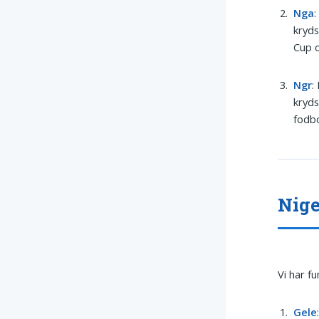
Nga
:
kryds
Cup o
Ngr
:
kryds
fodbo
Nige
Vi har f
Gele