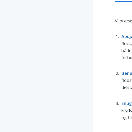
Vi præse
Abuj
Rock,
både 
forbu
Ben
flods
delst
Enug
kryds
og fi