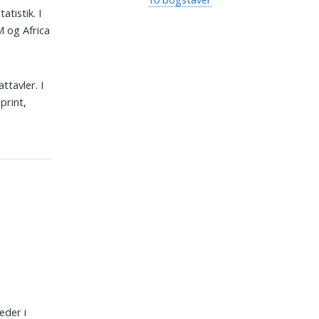
atistik. I
M og Africa
ttavler. I
print,
eder i