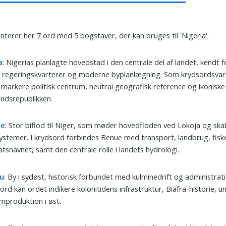
nterer her 7 ord med 5 bogstaver, der kan bruges til 'Nigeria'.
a
: Nigerias planlagte hovedstad i den centrale del af landet, kendt 
 regeringskvarterer og moderne byplanlægning. Som krydsordsvar
markere politisk centrum, neutral geografisk reference og ikoniske
ndsrepublikken.
ue
: Stor biflod til Niger, som møder hovedfloden ved Lokoja og ska
ystemer. I krydsord forbindes Benue med transport, landbrug, fisk
atsnavnet, samt den centrale rolle i landets hydrologi.
u
: By i sydøst, historisk forbundet med kulminedrift og administrati
ord kan ordet indikere kolonitidens infrastruktur, Biafra-historie, un
lmproduktion i øst.