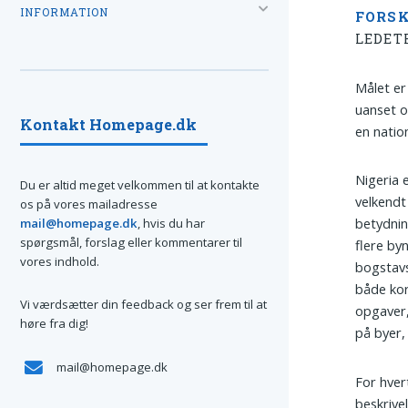
INFORMATION
FORSK
LEDET
Målet er
uanset o
Kontakt Homepage.dk
en natio
Nigeria 
Du er altid meget velkommen til at kontakte
velkendt
os på vores mailadresse
betydnin
mail@homepage.dk
, hvis du har
spørgsmål, forslag eller kommentarer til
flere by
vores indhold.
bogstav
både kor
Vi værdsætter din feedback og ser frem til at
opgaver,
høre fra dig!
på byer,
mail@homepage.dk
For hver
beskrive