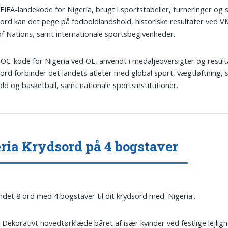
 FIFA-landekode for Nigeria, brugt i sportstabeller, turneringer og st
ord kan det pege på fodboldlandshold, historiske resultater ved V
f Nations, samt internationale sportsbegivenheder.
 IOC-kode for Nigeria ved OL, anvendt i medaljeoversigter og resulta
ord forbinder det landets atleter med global sport, vægtløftning, s
ld og basketball, samt nationale sportsinstitutioner.
ria Krydsord på 4 bogstaver
undet 8 ord med 4 bogstaver til dit krydsord med 'Nigeria'.
: Dekorativt hovedtørklæde båret af især kvinder ved festlige lejligh