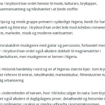
ia. I krydsord kan ordet henvise til mode, kulturarv, bryllupper,
sammensætning og håndværket i at binde stoffet.
: Sprog og etnisk gruppe primært i sydøstlige Nigeria, kendt for han
ærk og litteratur. I krydsord kan ordet lede mod Achebes romaner,
rie, markeder, musik og moderne iværksætteri.
 Yorubabåret musikgenre med guitar og percussion, forbundet me
r. I krydsord kan ordet også alludere dobbelt til magi/amuletter i
ærkulturen, men musikgenren er kernen i Nigeria.
o
: Historisk handelsby i nord og en af Nigerias største byer. Som k
et referere til emirat, tekstilhandel, markedskultur, filmindustrien
vlig urbanisering.
o
: Underenheden af nairaen, hvor 100 kobo udgør én naira. Som kr
et også alludere til dagligdagens priser, detailhandel og historiske
m småmønter i praksis er mindre udbredte i kontantøkonomien.