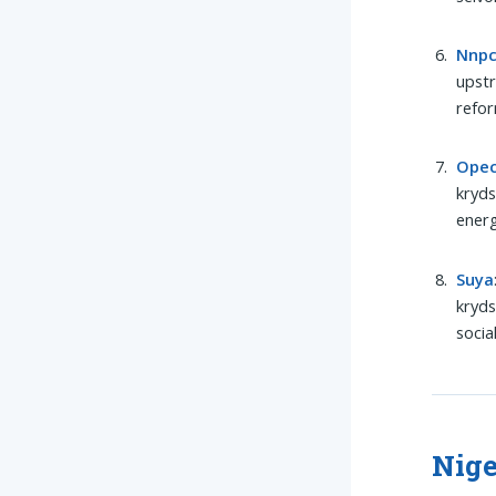
Nnp
upstr
refor
Ope
kryds
energ
Suya
kryds
socia
Nige