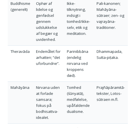
Buddhisme
Ophør af
Ikke-
Pali-kanonen;
(generelt)
lidelse og
tilknytning,
Mahāyāna-
genfødsel
indsigt i
sūtraer; zen- og
gennem
tomhed/ikke-
vajrayāna-
udslukkelse
selv, etik og
traditioner.
af begær og
meditation.
uvidenhed.
Theravāda
Endemålet for
Parinibbāna
Dhammapada,
arhatten; “det
(endelig
Sutta-piṭaka.
uforbundne”.
nirvana ved
kroppens
død).
Mahāyāna
Nirvana uden
Tomhed
Prajñāpāramitā-
at forlade
(śūnyatā),
tekster, Lotos-
samsara;
medfølelse,
sūtraen m.fl.
fokus på
upåfaldende
bodhisattva-
dualisme.
idealet.