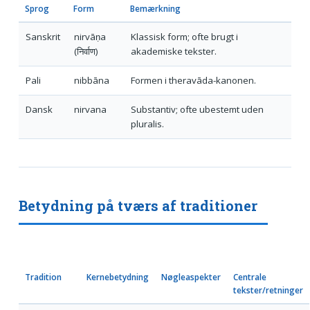
Sprog
Form
Bemærkning
Sanskrit
nirvāṇa
Klassisk form; ofte brugt i
(निर्वाण)
akademiske tekster.
Pali
nibbāna
Formen i theravāda-kanonen.
Dansk
nirvana
Substantiv; ofte ubestemt uden
pluralis.
Betydning på tværs af traditioner
Tradition
Kernebetydning
Nøgleaspekter
Centrale
tekster/retninger