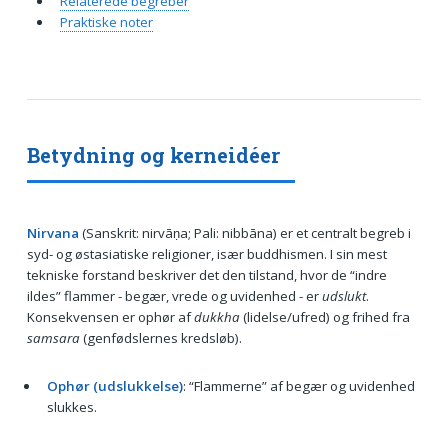
Relaterede begreber
Praktiske noter
Betydning og kerneidéer
Nirvana
(Sanskrit: nirvāṇa; Pali: nibbāna) er et centralt begreb i
syd- og østasiatiske religioner, især buddhismen. I sin mest
tekniske forstand beskriver det den tilstand, hvor de “indre
ildes” flammer - begær, vrede og uvidenhed - er
udslukt
.
Konsekvensen er ophør af
dukkha
(lidelse/ufred) og frihed fra
samsara
(genfødslernes kredsløb).
Ophør (udslukkelse)
: “Flammerne” af begær og uvidenhed
slukkes.