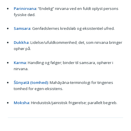
Parinirvana
: “Endelig” nirvana ved en fuldt oplyst persons
fysiske død.
Samsara
: Genfødslernes kredsløb og eksistentiel ufred.
Dukkha
: Lidelse/ufuldkommenhed; det, som nirvana bringer
ophør på.
Karma
: Handling og følger; binder til samsara, ophører i
nirvana.
Śūnyatā (tomhed)
: Mahāyāna-terminologi for tingenes
tomhed for egen-eksistens.
Moksha
: Hinduistisk/jainistisk frigørelse; parallelt begreb.