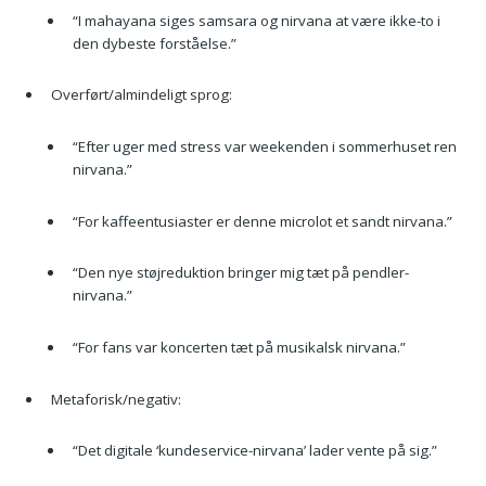
“I mahayana siges samsara og nirvana at være ikke-to i
den dybeste forståelse.”
Overført/almindeligt sprog:
“Efter uger med stress var weekenden i sommerhuset ren
nirvana.”
“For kaffeentusiaster er denne microlot et sandt nirvana.”
“Den nye støjreduktion bringer mig tæt på pendler-
nirvana.”
“For fans var koncerten tæt på musikalsk nirvana.”
Metaforisk/negativ:
“Det digitale ‘kundeservice-nirvana’ lader vente på sig.”