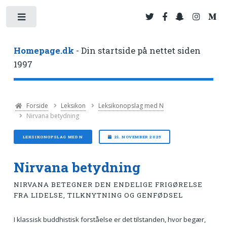
Toggle
Homepage.dk
- Din startside på nettet siden
1997
Forside
Leksikon
Leksikonopslag med N
Nirvana betydning
LEKSIKONOPSLAG MED N
21. NOVEMBER 2025
Nirvana betydning
NIRVANA BETEGNER DEN ENDELIGE FRIGØRELSE
FRA LIDELSE, TILKNYTNING OG GENFØDSEL
I klassisk buddhistisk forståelse er det tilstanden, hvor begær,