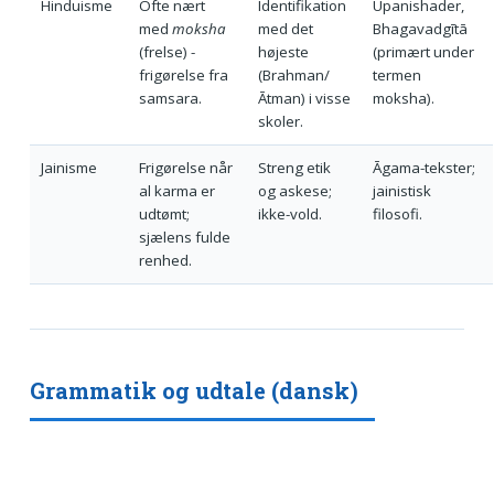
Hinduisme
Ofte nært
Identifikation
Upanishader,
med
moksha
med det
Bhagavadgītā
(frelse) -
højeste
(primært under
frigørelse fra
(Brahman/
termen
samsara.
Ātman) i visse
moksha).
skoler.
Jainisme
Frigørelse når
Streng etik
Āgama-tekster;
al karma er
og askese;
jainistisk
udtømt;
ikke-vold.
filosofi.
sjælens fulde
renhed.
Grammatik og udtale (dansk)