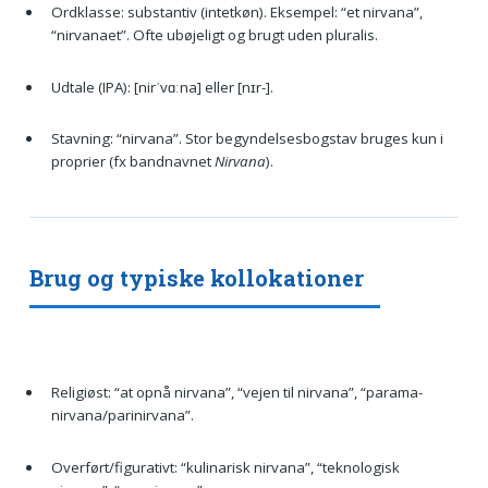
Ordklasse: substantiv (intetkøn). Eksempel: “et nirvana”,
“nirvanaet”. Ofte ubøjeligt og brugt uden pluralis.
Udtale (IPA): [nirˈvɑːna] eller [nɪr-].
Stavning: “nirvana”. Stor begyndelsesbogstav bruges kun i
proprier (fx bandnavnet
Nirvana
).
Brug og typiske kollokationer
Religiøst: “at opnå nirvana”, “vejen til nirvana”, “parama-
nirvana/parinirvana”.
Overført/figurativt: “kulinarisk nirvana”, “teknologisk