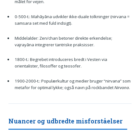
målet for vejen.
0-500-t.: Mahāyāna udvikler ikke-duale tolkninger (nirvana =
samsara set med fuld indsigt).
Middelalder: Zen/chan betoner direkte erkendelse;
vajrayāna integrerer tantriske praksisser.
1800-t.: Begrebet introduceres bredt i Vesten via
orientalister, filosoffer og teosofer.
1900-2000-t.: Populærkultur og medier bruger “nirvana” som
metafor for optimal lykke; også navn på rockbandet
Nirvana
.
Nuancer og udbredte misforståelser