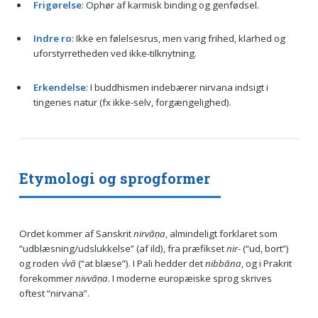
Frigørelse
: Ophør af karmisk binding og genfødsel.
Indre ro
: Ikke en følelsesrus, men varig frihed, klarhed og
uforstyrretheden ved ikke-tilknytning.
Erkendelse
: I buddhismen indebærer nirvana indsigt i
tingenes natur (fx ikke-selv, forgængelighed).
Etymologi og sprogformer
Ordet kommer af Sanskrit
nirvāṇa
, almindeligt forklaret som
“udblæsning/udslukkelse” (af ild), fra præfikset
nir-
(“ud, bort”)
og roden
√vā
(“at blæse”). I Pali hedder det
nibbāna
, og i Prakrit
forekommer
nivvāṇa
. I moderne europæiske sprog skrives
oftest “nirvana”.