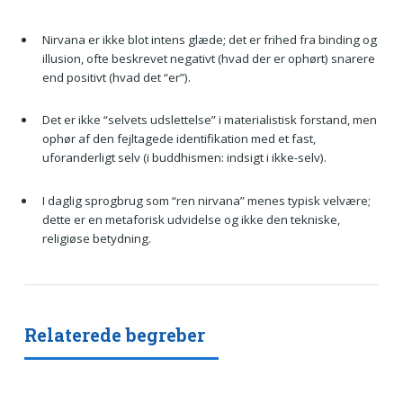
Nirvana er ikke blot intens glæde; det er frihed fra binding og
illusion, ofte beskrevet negativt (hvad der er ophørt) snarere
end positivt (hvad det “er”).
Det er ikke “selvets udslettelse” i materialistisk forstand, men
ophør af den fejltagede identifikation med et fast,
uforanderligt selv (i buddhismen: indsigt i ikke-selv).
I daglig sprogbrug som “ren nirvana” menes typisk velvære;
dette er en metaforisk udvidelse og ikke den tekniske,
religiøse betydning.
Relaterede begreber