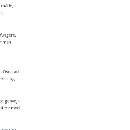
el måde,
r,
 fungere,
or man
t. Overført
rkler og
te genveje.
entere med
.