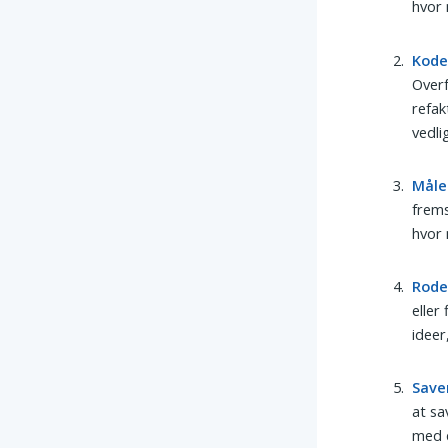
hvor 
Kode
Overf
refak
vedli
Måle
frems
hvor 
Rode
eller
ideer
Save
at sa
med d