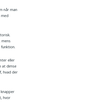
om når man
se med
torisk.
n, mens
funktion.
ter eller
m at dimse
f, hvad der
å knapper
t, hvor