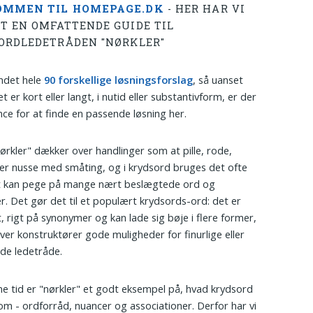
OMMEN TIL HOMEPAGE.DK
- HER HAR VI
T EN OMFATTENDE GUIDE TIL
ORDLEDETRÅDEN "NØRKLER"
undet hele
90 forskellige løsningsforslag
, så uanset
t er kort eller langt, i nutid eller substantivform, er der
ce for at finde en passende løsning her.
ørkler" dækker over handlinger som at pille, rode,
ler nusse med småting, og i krydsord bruges det ofte
et kan pege på mange nært beslægtede ord og
r. Det gør det til et populært krydsords-ord: det er
lt, rigt på synonymer og kan lade sig bøje i flere former,
giver konstruktører gode muligheder for finurlige eller
nde ledetråde.
 tid er "nørkler" et godt eksempel på, hvad krydsord
om - ordforråd, nuancer og associationer. Derfor har vi