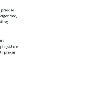
a præcise
 algoritme,
ål og
ørt
 finjustere
i praksis.