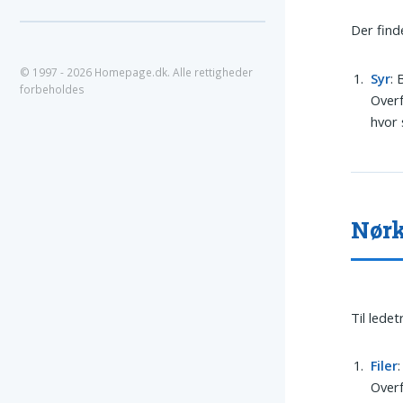
Der find
© 1997 - 2026 Homepage.dk. Alle rettigheder
Syr
:
forbeholdes
Overf
hvor 
Nørk
Til lede
Filer
Overf