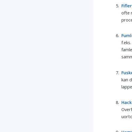
Fifler
ofte 
proce
Fuml
f.eks
famle
samm
Fusk
kan d
lappe
Hack
Overf
uorto