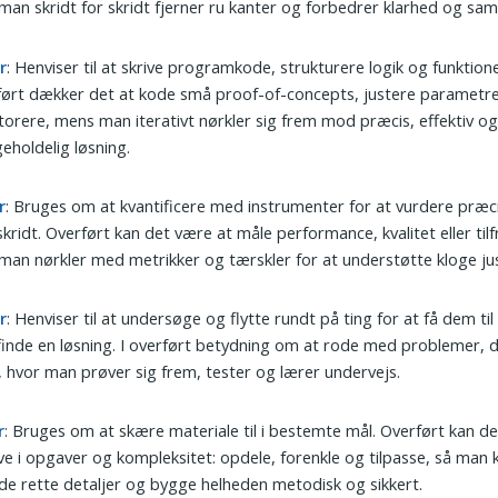
man skridt for skridt fjerner ru kanter og forbedrer klarhed og 
r
: Henviser til at skrive programkode, strukturere logik og funktione
ørt dækker det at kode små proof-of-concepts, justere parametr
torere, mens man iterativt nørkler sig frem mod præcis, effektiv o
geholdelig løsning.
r
: Bruges om at kvantificere med instrumenter for at vurdere præci
kridt. Overført kan det være at måle performance, kvalitet eller til
man nørkler med metrikker og tærskler for at understøtte kloge jus
r
: Henviser til at undersøge og flytte rundt på ting for at få dem til 
 finde en løsning. I overført betydning om at rode med problemer, d
, hvor man prøver sig frem, tester og lærer undervejs.
r
: Bruges om at skære materiale til i bestemte mål. Overført kan de
ve i opgaver og kompleksitet: opdele, forenkle og tilpasse, så man 
e rette detaljer og bygge helheden metodisk og sikkert.