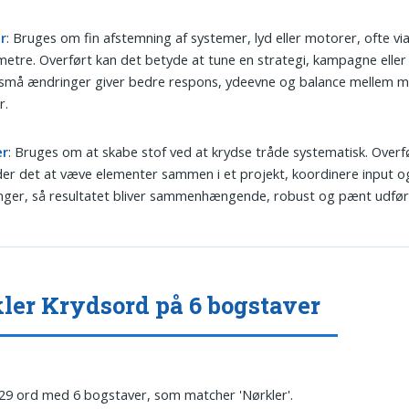
r
: Bruges om fin afstemning af systemer, lyd eller motorer, ofte vi
etre. Overført kan det betyde at tune en strategi, kampagne eller
 små ændringer giver bedre respons, ydeevne og balance mellem m
r.
er
: Bruges om at skabe stof ved at krydse tråde systematisk. Overf
er det at væve elementer sammen i et projekt, koordinere input og
nger, så resultatet bliver sammenhængende, robust og pænt udført 
ler Krydsord på 6 bogstaver
 29 ord med 6 bogstaver, som matcher 'Nørkler'.