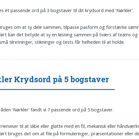
es ét passende ord på 3 bogstaver til dit krydsord med 'Nørkler'.
 Bruges om at sy dele sammen, tilpasse pasform og forstærke søm
ørt kan det betyde at sy en løsning sammen på tværs af teams og
små tilretninger, stikninger og tests får helheden til at holde.
ler Krydsord på 5 bogstaver
tråden 'Nørkler' fandt vi 7 passende ord på 5 bogstaver.
: Henviser til at slibe eller glatte med en fil, mekanisk eller håndvæ
ørt bruges det om at file på formuleringer, præsentationer eller d