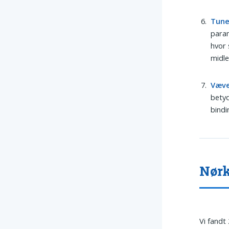
Tune
param
hvor
midle
Væv
betyd
bindi
Nørk
Vi fandt