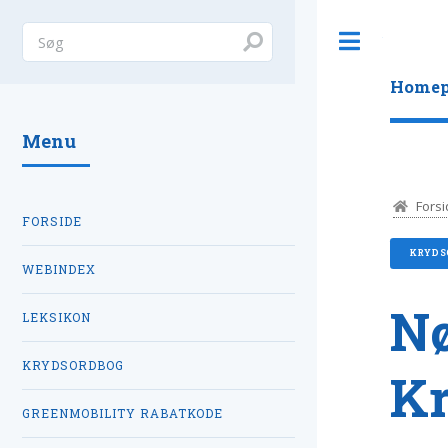
Toggle
Homep
Menu
Forsi
FORSIDE
KRYDS
WEBINDEX
Nø
LEKSIKON
KRYDSORDBOG
K
GREENMOBILITY RABATKODE