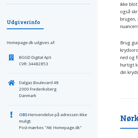
ikke blot
også skr
brugen, 
Udgiverinfo
nuancern
Brug gui
Homepage.dk udgives af:
krydsords
ned og f
BGGD Digital ApS
CVR: 34482853
hurtigt 
din kryd
Dalgas Boulevard 48
2000 Frederiksberg
Danmark
OBS:
Henvendelse på adressen ikke
Nørk
muligt.
Post mærkes "Att: Homepage.dk"