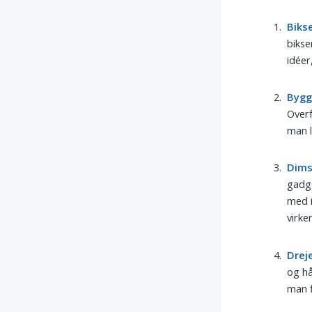
Biks
bikse
idéer
Bygg
Overf
man l
Dims
gadge
med i
virker
Drej
og hå
man f