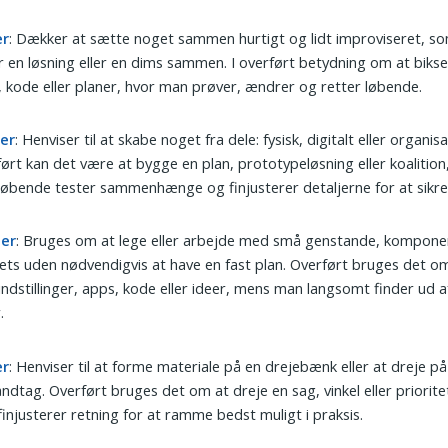
er
: Dækker at sætte noget sammen hurtigt og lidt improviseret, s
r en løsning eller en dims sammen. I overført betydning om at bik
, kode eller planer, hvor man prøver, ændrer og retter løbende.
er
: Henviser til at skabe noget fra dele: fysisk, digitalt eller organisa
ørt kan det være at bygge en plan, prototypeløsning eller koalitio
øbende tester sammenhænge og finjusterer detaljerne for at sikre 
er
: Bruges om at lege eller arbejde med små genstande, komponen
ts uden nødvendigvis at have en fast plan. Overført bruges det o
ndstillinger, apps, kode eller ideer, mens man langsomt finder ud a
.
er
: Henviser til at forme materiale på en drejebænk eller at dreje p
ndtag. Overført bruges det om at dreje en sag, vinkel eller priorite
injusterer retning for at ramme bedst muligt i praksis.