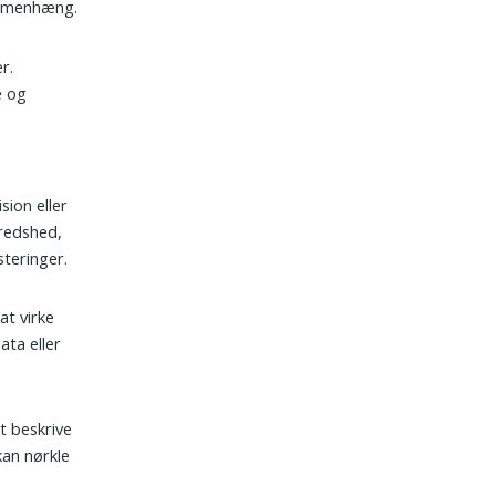
sammenhæng.
r.
e og
g
sion eller
fredshed,
teringer.
at virke
ata eller
t beskrive
kan nørkle