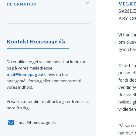
VELK
INFORMATION
SAMLE
KRYDS
Vi har f
Kontakt Homepage.dk
om clue'e
god chan
Du er altid meget velkommen til at kontakte
Ordet "n
os på vores mailadresse
pusse el
mail@homepage.dk
, hvis du har
fordi d
spørgsmål, forslag eller kommentarer til
vendinge
vores indhold.
fleksibe
Vi værdsætter din feedback og ser frem til at
hvilket 
høre fra dig!
vildlede
mail@homepage.dk
På samme
handler 