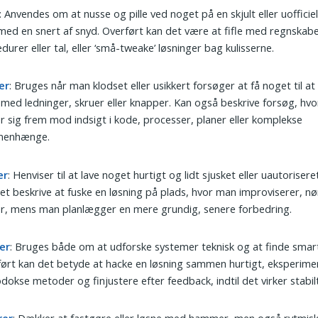
: Anvendes om at nusse og pille ved noget på en skjult eller uoffici
med en snert af snyd. Overført kan det være at fifle med regnskabe
durer eller tal, eller ‘små-tweake’ løsninger bag kulisserne.
er
: Bruges når man klodset eller usikkert forsøger at få noget til at
. med ledninger, skruer eller knapper. Kan også beskrive forsøg, hv
r sig frem mod indsigt i kode, processer, planer eller komplekse
enhænge.
er
: Henviser til at lave noget hurtigt og lidt sjusket eller uautorisere
et beskrive at fuske en løsning på plads, hvor man improviserer, nø
r, mens man planlægger en mere grundig, senere forbedring.
er
: Bruges både om at udforske systemer teknisk og at finde smar
ørt kan det betyde at hacke en løsning sammen hurtigt, eksperim
dokse metoder og finjustere efter feedback, indtil det virker stabilt