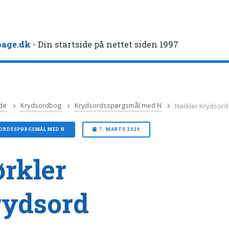
age.dk
- Din startside på nettet siden 1997
de
Krydsordbog
Krydsordsspørgsmål med N
Nørkler Krydsord
ORDSSPØRGSMÅL MED N
7. MARTS 2026
rkler
rydsord