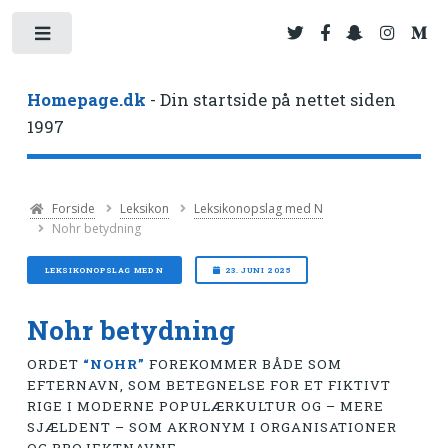
Toggle
Homepage.dk
- Din startside på nettet siden
1997
Forside
Leksikon
Leksikonopslag med N
Nohr betydning
LEKSIKONOPSLAG MED N
23. JUNI 2025
Nohr betydning
ORDET
“NOHR”
FOREKOMMER BÅDE SOM
EFTERNAVN, SOM BETEGNELSE FOR ET FIKTIVT
RIGE I MODERNE POPULÆRKULTUR OG – MERE
SJÆLDENT – SOM AKRONYM I ORGANISATIONER