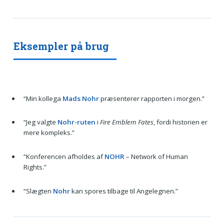
Eksempler på brug
“Min kollega
Mads Nohr
præsenterer rapporten i morgen.”
“Jeg valgte
Nohr-ruten
i
Fire Emblem Fates
, fordi historien er
mere kompleks.”
“Konferencen afholdes af
NOHR
– Network of Human
Rights.”
“Slægten
Nohr
kan spores tilbage til Angel­egnen.”