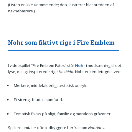
(Listen er ikke udtømmende; den illustrerer blot bredden af
navnebærere.)
Nohr som fiktivt rige i Fire Emblem
I videospillet “Fire Emblem Fates” står
Nohr
i modsætning til det
lyse, østligt inspirerede rige
Hoshido
. Nohr er kendetegnet ved:
Mørkere, middelalderligt æstetisk udtryk.
Et strengt feudalt samfund.
Tematisk fokus på pligt, familie og moralens gråzoner.
Spillere omtaler ofte indbyggere herfra som
Nohrians
.