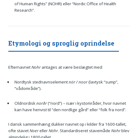
of Human Rights” (NOHR) eller “Nordic Office of Health
Research”.
Etymologi og sproglig oprindelse
Efternavnet
Nohr
antages at være beslægtet med:
Nordtysk stednavnselement
nör / noor
(lavtysk “sump”,
“vådområde”).
Oldnordisk
norðr
(“nord”) – især i kystområder, hvor navnet
kan have henvist til “den nordlige gård” eller “folk fra nord”.
I dansk sammenhæng dukker navnet op i kilder fra 1600-tallet,
ofte stavet
Noer
eller
Nöhr
. Standardiseret stavemåde
Nohr
blev
almindelig i 1800-tallet.