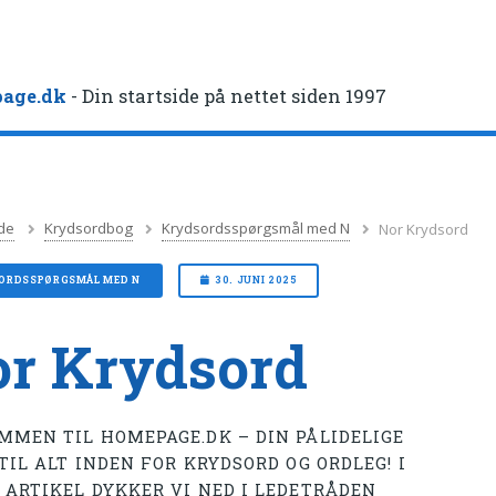
age.dk
- Din startside på nettet siden 1997
de
Krydsordbog
Krydsordsspørgsmål med N
Nor Krydsord
ORDSSPØRGSMÅL MED N
30. JUNI 2025
r Krydsord
MMEN TIL HOMEPAGE.DK – DIN PÅLIDELIGE
TIL ALT INDEN FOR KRYDSORD OG ORDLEG! I
 ARTIKEL DYKKER VI NED I LEDETRÅDEN