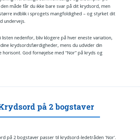
 den måde får du ikke bare svar på dit krydsord, men
større indblik i sprogets mangfoldighed – og styrket dit
d undervejs.
i listen nedenfor, bliv klogere på hver eneste variation,
 dine krydsordsfærdigheder, mens du udvider din
e horisont. God fornøjelse med “Nor” på kryds og
Krydsord på 2 bogstaver
ord på 2 bogstaver passer til krydsord-ledetråden 'Nor'.