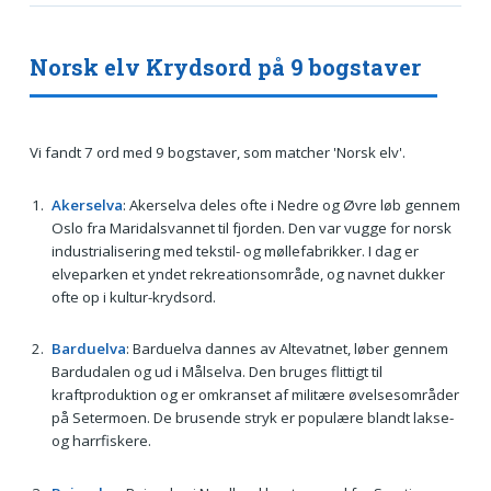
Norsk elv Krydsord på 9 bogstaver
Vi fandt 7 ord med 9 bogstaver, som matcher 'Norsk elv'.
Akerselva
: Akerselva deles ofte i Nedre og Øvre løb gennem
Oslo fra Maridalsvannet til fjorden. Den var vugge for norsk
industrialisering med tekstil- og møllefabrikker. I dag er
elveparken et yndet rekreationsområde, og navnet dukker
ofte op i kultur-krydsord.
Barduelva
: Barduelva dannes av Altevatnet, løber gennem
Bardudalen og ud i Målselva. Den bruges flittigt til
kraftproduktion og er omkranset af militære øvelsesområder
på Setermoen. De brusende stryk er populære blandt lakse-
og harrfiskere.