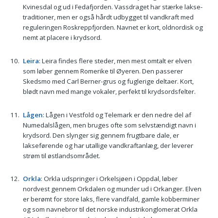
Kvinesdal og ud i Fedafjorden. Vassdraget har stærke lakse-
traditioner, men er også hårdt udbygget til vandkraft med
reguleringen Roskreppfjorden. Navnet er kort, oldnordisk og
nemt at placere i krydsord.
Leira
: Leira findes flere steder, men mest omtalt er elven
som løber gennem Romerike til Øyeren. Den passerer
Skedsmo med Carl Berner-grus og fuglerige deltaer. Kort,
blødt navn med mange vokaler, perfekt til krydsordsfelter.
Lågen
: Lågen i Vestfold og Telemark er den nedre del af
Numedalslågen, men bruges ofte som selvstændigt navn i
krydsord. Den slynger sig gennem frugtbare dale, er
lakseførende og har utallige vandkraftanlæg, der leverer
strøm til østlandsområdet.
Orkla
: Orkla udspringer i Orkelsjøen i Oppdal, løber
nordvest gennem Orkdalen og munder ud i Orkanger. Elven
er berømt for store laks, flere vandfald, gamle kobberminer
og som navnebror til det norske industrikonglomerat Orkla