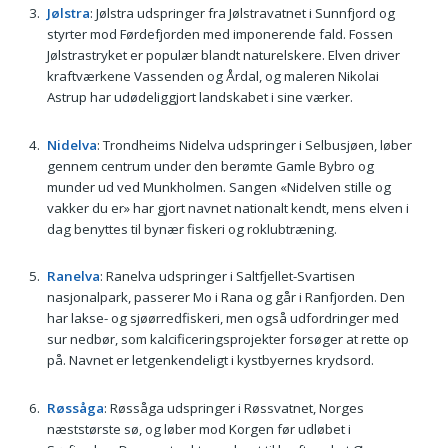
Jølstra
: Jølstra udspringer fra Jølstravatnet i Sunnfjord og
styrter mod Førdefjorden med imponerende fald. Fossen
Jølstrastryket er populær blandt naturelskere. Elven driver
kraftværkene Vassenden og Årdal, og maleren Nikolai
Astrup har udødeliggjort landskabet i sine værker.
Nidelva
: Trondheims Nidelva udspringer i Selbusjøen, løber
gennem centrum under den berømte Gamle Bybro og
munder ud ved Munkholmen. Sangen «Nidelven stille og
vakker du er» har gjort navnet nationalt kendt, mens elven i
dag benyttes til bynær fiskeri og roklubtræning.
Ranelva
: Ranelva udspringer i Saltfjellet-Svartisen
nasjonalpark, passerer Mo i Rana og går i Ranfjorden. Den
har lakse- og sjøørredfiskeri, men også udfordringer med
sur nedbør, som kalcificeringsprojekter forsøger at rette op
på. Navnet er letgenkendeligt i kystbyernes krydsord.
Røssåga
: Røssåga udspringer i Røssvatnet, Norges
næststørste sø, og løber mod Korgen før udløbet i