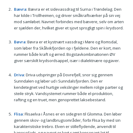
Bævra
: Bævra er et sidevassdrag til Surna i Trøndelag. Den
har kilde i Trollheimen, og driver småkraftværker på sin vej
mod samløbet. Navnet forbindes med bævere, selv om arten
er sjælden der, hvilket giver et sjovt sprogligt spin i krydsord.
Bøvra
: Bøvra er et kystnært vassdrag i Møre og Romsdal,
som løber fra Skålvikfjorden op i fjeldene. Den er kort, men
rummer både kraft og ørred. Bogstavkombinationen ØV
giver særskilt krydsordsappel, især i dialektnære opgaver.
Driva
: Driva udspringer på Dovrefjell, snor sig gennem
Sunndalen og løber ud i Sunndalsfjorden. Den er
kendetegnet ved hurtige vekslinger mellem rolige partier og
steile stryk. Vandsystemet rummer både el-produktion,
rafting og en truet, men genoprettet laksebestand.
Flisa
: Flisaelva i Åsnes er en sidegren til Glomma. Den løber
gennem skov- og landbrugsområder, forbi Flisa by med sin
karakteristiske trebro. Elven er stilleflydende, anvendt til
kanosejlads, og navnet er kort samt konsonant-let til