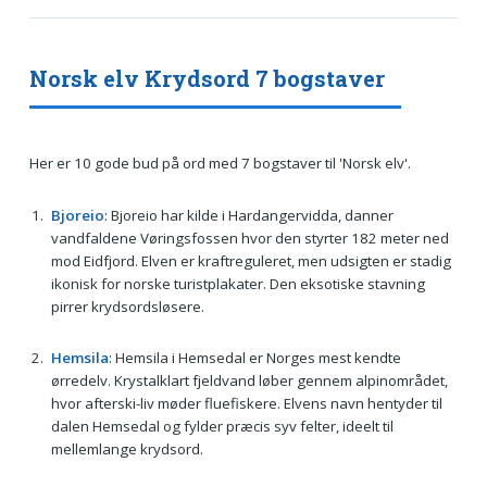
Norsk elv Krydsord 7 bogstaver
Her er 10 gode bud på ord med 7 bogstaver til 'Norsk elv'.
Bjoreio
: Bjoreio har kilde i Hardangervidda, danner
vandfaldene Vøringsfossen hvor den styrter 182 meter ned
mod Eidfjord. Elven er kraftreguleret, men udsigten er stadig
ikonisk for norske turistplakater. Den eksotiske stavning
pirrer krydsordsløsere.
Hemsila
: Hemsila i Hemsedal er Norges mest kendte
ørredelv. Krystalklart fjeldvand løber gennem alpinområdet,
hvor afterski-liv møder fluefiskere. Elvens navn hentyder til
dalen Hemsedal og fylder præcis syv felter, ideelt til
mellemlange krydsord.