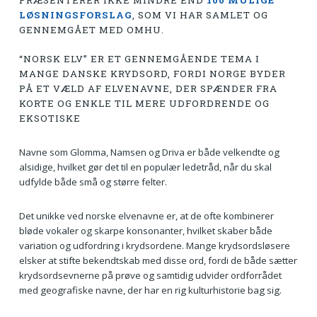
PRÆSENTERER IKKE MINDRE END
100 MULIGE
LØSNINGSFORSLAG
, SOM VI HAR SAMLET OG
GENNEMGÅET MED OMHU.
“NORSK ELV” ER ET GENNEMGÅENDE TEMA I
MANGE DANSKE KRYDSORD, FORDI NORGE BYDER
PÅ ET VÆLD AF ELVENAVNE, DER SPÆNDER FRA
KORTE OG ENKLE TIL MERE UDFORDRENDE OG
EKSOTISKE
Navne som Glomma, Namsen og Driva er både velkendte og
alsidige, hvilket gør det til en populær ledetråd, når du skal
udfylde både små og større felter.
Det unikke ved norske elvenavne er, at de ofte kombinerer
bløde vokaler og skarpe konsonanter, hvilket skaber både
variation og udfordring i krydsordene. Mange krydsordsløsere
elsker at stifte bekendtskab med disse ord, fordi de både sætter
krydsordsevnerne på prøve og samtidig udvider ordforrådet
med geografiske navne, der har en rig kulturhistorie bag sig.