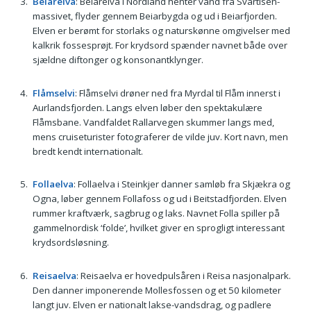
Beiarelva
: Beiarelva i Nordland henter vand fra Svartisen-
massivet, flyder gennem Beiarbygda og ud i Beiarfjorden.
Elven er berømt for storlaks og naturskønne omgivelser med
kalkrik fossesprøjt. For krydsord spænder navnet både over
sjældne diftonger og konsonantklynger.
Flåmselvi
: Flåmselvi drøner ned fra Myrdal til Flåm innerst i
Aurlandsfjorden. Langs elven løber den spektakulære
Flåmsbane. Vandfaldet Rallarvegen skummer langs med,
mens cruiseturister fotograferer de vilde juv. Kort navn, men
bredt kendt internationalt.
Follaelva
: Follaelva i Steinkjer danner samløb fra Skjækra og
Ogna, løber gennem Follafoss og ud i Beitstadfjorden. Elven
rummer kraftværk, sagbrug og laks. Navnet Folla spiller på
gammelnordisk ‘folde’, hvilket giver en sprogligt interessant
krydsordsløsning.
Reisaelva
: Reisaelva er hovedpulsåren i Reisa nasjonalpark.
Den danner imponerende Mollesfossen og et 50 kilometer
langt juv. Elven er nationalt lakse-vandsdrag, og padlere