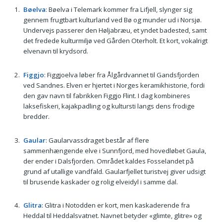
Bøelva
: Bøelva i Telemark kommer fra Lifjell, slynger sig
gennem frugtbart kulturland ved Bø og munder ud i Norsjø.
Undervejs passerer den Høljabræu, et yndet badested, samt
det fredede kulturmiljø ved Gården Oterholt. Et kort, vokalrigt
elvenavn til krydsord.
Figgjo
: Figgjoelva løber fra Ålgårdvannet til Gandsfjorden
ved Sandnes. Elven er hjertet i Norges keramikhistorie, fordi
den gav navn til fabrikken Figgjo Flint. I dag kombineres
laksefiskeri, kajakpadling og kultur­sti langs dens frodige
bredder.
Gaular
: Gaularvassdraget består af flere
sammenhængende elve i Sunnfjord, med hovedløbet Gaula,
der ender i Dalsfjorden. Området kaldes Fosselandet på
grund af utallige vandfald. Gaularfjellet turistvej giver udsigt
til brusende kaskader og rolig elveidyl i samme dal.
Glitra
: Glitra i Notodden er kort, men kaskaderende fra
Heddal til Heddalsvatnet. Navnet betyder «glimte, glitre» og