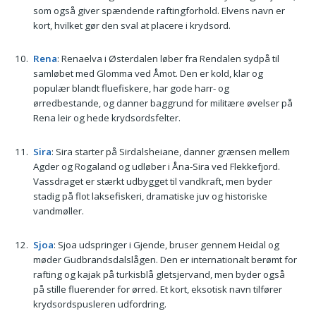
som også giver spændende raftingforhold. Elvens navn er
kort, hvilket gør den sval at placere i krydsord.
Rena
: Renaelva i Østerdalen løber fra Rendalen sydpå til
samløbet med Glomma ved Åmot. Den er kold, klar og
populær blandt fluefiskere, har gode harr- og
ørredbestande, og danner baggrund for militære øvelser på
Rena leir og hede krydsordsfelter.
Sira
: Sira starter på Sirdalsheiane, danner grænsen mellem
Agder og Rogaland og udløber i Åna-Sira ved Flekkefjord.
Vassdraget er stærkt udbygget til vandkraft, men byder
stadig på flot laksefiskeri, dramatiske juv og historiske
vandmøller.
Sjoa
: Sjoa udspringer i Gjende, bruser gennem Heidal og
møder Gudbrandsdalslågen. Den er internationalt berømt for
rafting og kajak på turkisblå gletsjervand, men byder også
på stille fluerender for ørred. Et kort, eksotisk navn tilfører
krydsordspusleren udfordring.