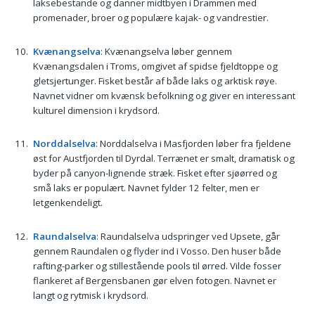
laksebestande og danner midtbyen i Drammen med
promenader, broer og populære kajak- og vandrestier.
Kvænangselva
: Kvænangselva løber gennem
Kvænangsdalen i Troms, omgivet af spidse fjeldtoppe og
gletsjertunger. Fisket består af både laks og arktisk røye.
Navnet vidner om kvænsk befolkning og giver en interessant
kulturel dimension i krydsord.
Norddalselva
: Norddalselva i Masfjorden løber fra fjeldene
øst for Austfjorden til Dyrdal. Terrænet er smalt, dramatisk og
byder på canyon-lignende stræk. Fisket efter sjøørred og
små laks er populært. Navnet fylder 12 felter, men er
letgenkendeligt.
Raundalselva
: Raundalselva udspringer ved Upsete, går
gennem Raundalen og flyder ind i Vosso. Den huser både
rafting-parker og stillestående pools til ørred. Vilde fosser
flankeret af Bergensbanen gør elven fotogen. Navnet er
langt og rytmisk i krydsord.