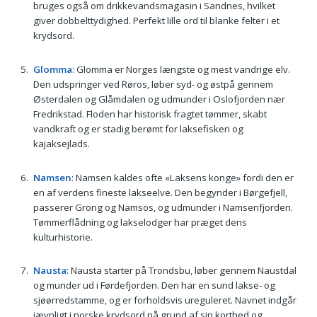
bruges også om drikkevandsmagasin i Sandnes, hvilket
giver dobbelttydighed. Perfekt lille ord til blanke felter i et
krydsord.
Glomma
: Glomma er Norges længste og mest vandrige elv.
Den udspringer ved Røros, løber syd- og østpå gennem
Østerdalen og Glåmdalen og udmunder i Oslofjorden nær
Fredrikstad. Floden har historisk fragtet tømmer, skabt
vandkraft og er stadig berømt for laksefiskeri og
kajaksejlads.
Namsen
: Namsen kaldes ofte «Laksens konge» fordi den er
en af verdens fineste lakseelve. Den begynder i Børgefjell,
passerer Grong og Namsos, og udmunder i Namsenfjorden.
Tømmerflådning og lakselodger har præget dens
kulturhistorie.
Nausta
: Nausta starter på Trondsbu, løber gennem Naustdal
og munder ud i Førdefjorden. Den har en sund lakse- og
sjøørredstamme, og er forholdsvis ureguleret. Navnet indgår
jævnligt i norske krydsord på grund af sin korthed og