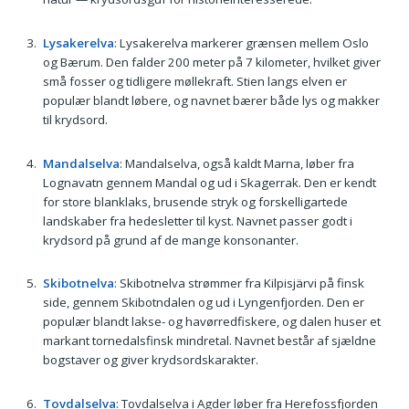
Lysakerelva
: Lysakerelva markerer grænsen mellem Oslo
og Bærum. Den falder 200 meter på 7 kilometer, hvilket giver
små fosser og tidligere møllekraft. Stien langs elven er
populær blandt løbere, og navnet bærer både lys og makker
til krydsord.
Mandalselva
: Mandalselva, også kaldt Marna, løber fra
Lognavatn gennem Mandal og ud i Skagerrak. Den er kendt
for store blanklaks, brusende stryk og forskelligartede
landskaber fra hedesletter til kyst. Navnet passer godt i
krydsord på grund af de mange konsonanter.
Skibotnelva
: Skibotnelva strømmer fra Kilpisjärvi på finsk
side, gennem Skibotndalen og ud i Lyngenfjorden. Den er
populær blandt lakse- og havørredfiskere, og dalen huser et
markant tornedalsfinsk mindretal. Navnet består af sjældne
bogstaver og giver krydsordskarakter.
Tovdalselva
: Tovdalselva i Agder løber fra Herefossfjorden