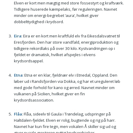
Elven er kort men mægtig med store fossestyrt og kraftværk.
Tidligere huserede kæmpelaks, før reguleringen. Navnet
minder om energi-begrebet ‘aura’, hvilket giver
dobbelttydighed i krydsord.
Eira
: Eira er en kort men kraftfuld elv fra Eikesdalsvatnet til
Eresfjorden. Den har store vandfald, energiproduktion og
tidligere rekordlaks på over 30 kilo. Kystvandringen op i
fjeldet er dramatisk, hvilket afspejles i elvens
krydsordsappel.
Etna
: Etna er en klar, fjeldnær elv i Etnedal, Oppland. Den
løber ud i Randsfjorden via Dokka, og har et ureguleret løb
med gode forhold for kano og ørred. Navnet minder om
vulkanen på Sicilien, hvilket giver en fin
krydsordsassociation.
Flåa
: Flåa, sideelv til Gaula i Trøndelag, udspringer på
Haltdalen-fjeldet. Elven er rolig, bugtende og rig på harr.
Navnet har kun fire tegn, men vokalen Å skiller sig ud og
giver puzzle-mesteren nyttig krydsordsjoker.