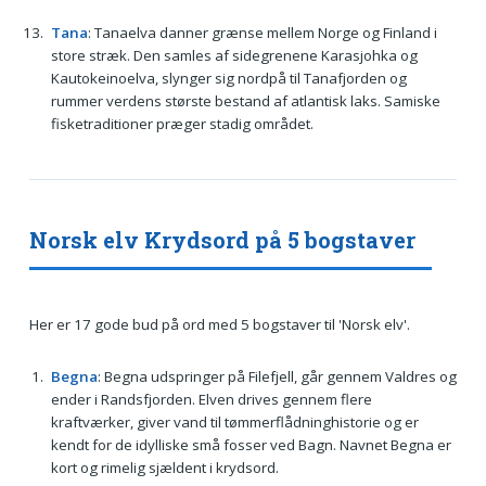
Tana
: Tanaelva danner grænse mellem Norge og Finland i
store stræk. Den samles af sidegrenene Karasjohka og
Kautokeinoelva, slynger sig nordpå til Tanafjorden og
rummer verdens største bestand af atlantisk laks. Samiske
fisketraditioner præger stadig området.
Norsk elv Krydsord på 5 bogstaver
Her er 17 gode bud på ord med 5 bogstaver til 'Norsk elv'.
Begna
: Begna udspringer på Filefjell, går gennem Valdres og
ender i Randsfjorden. Elven drives gennem flere
kraftværker, giver vand til tømmerflådninghistorie og er
kendt for de idylliske små fosser ved Bagn. Navnet Begna er
kort og rimelig sjældent i krydsord.