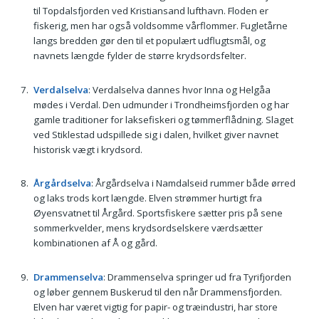
til Topdalsfjorden ved Kristiansand lufthavn. Floden er
fiskerig, men har også voldsomme vårflommer. Fugletårne
langs bredden gør den til et populært udflugtsmål, og
navnets længde fylder de større krydsordsfelter.
Verdalselva
: Verdalselva dannes hvor Inna og Helgåa
mødes i Verdal. Den udmunder i Trondheimsfjorden og har
gamle traditioner for laksefiskeri og tømmerflådning. Slaget
ved Stiklestad udspillede sig i dalen, hvilket giver navnet
historisk vægt i krydsord.
Årgårdselva
: Årgårdselva i Namdalseid rummer både ørred
og laks trods kort længde. Elven strømmer hurtigt fra
Øyensvatnet til Årgård. Sportsfiskere sætter pris på sene
sommerkvelder, mens krydsordselskere værdsætter
kombinationen af Å og gård.
Drammenselva
: Drammenselva springer ud fra Tyrifjorden
og løber gennem Buskerud til den når Drammensfjorden.
Elven har været vigtig for papir- og træindustri, har store