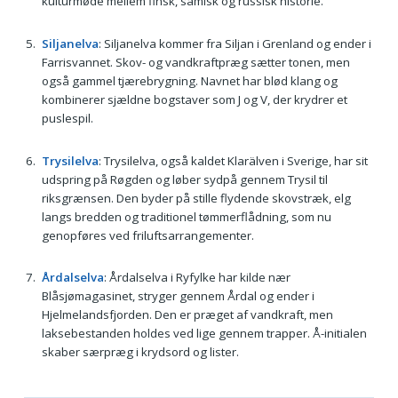
kulturmøde mellem finsk, samisk og russisk historie.
Siljanelva
: Siljanelva kommer fra Siljan i Grenland og ender i
Farrisvannet. Skov- og vandkraftpræg sætter tonen, men
også gammel tjærebrygning. Navnet har blød klang og
kombinerer sjældne bogstaver som J og V, der krydrer et
puslespil.
Trysilelva
: Trysilelva, også kaldet Klarälven i Sverige, har sit
udspring på Røgden og løber sydpå gennem Trysil til
riksgrænsen. Den byder på stille flydende skovstræk, elg
langs bredden og traditionel tømmerflådning, som nu
genopføres ved friluftsarrangementer.
Årdalselva
: Årdalselva i Ryfylke har kilde nær
Blåsjømagasinet, stryger gennem Årdal og ender i
Hjelmelandsfjorden. Den er præget af vandkraft, men
laksebestanden holdes ved lige gennem trapper. Å-initialen
skaber særpræg i krydsord og lister.