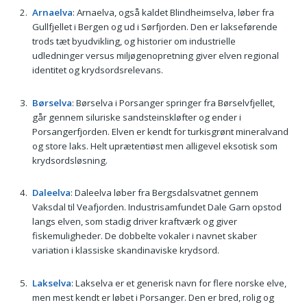
Arnaelva
: Arnaelva, også kaldet Blindheimselva, løber fra
Gullfjellet i Bergen og ud i Sørfjorden. Den er lakseførende
trods tæt byudvikling, og historier om industrielle
udledninger versus miljøgenopretning giver elven regional
identitet og krydsordsrelevans.
Børselva
: Børselva i Porsanger springer fra Børselvfjellet,
går gennem siluriske sandsteinskløfter og ender i
Porsangerfjorden. Elven er kendt for turkisgrønt mineralvand
og store laks. Helt uprætentiøst men alligevel eksotisk som
krydsordsløsning.
Daleelva
: Daleelva løber fra Bergsdalsvatnet gennem
Vaksdal til Veafjorden. Industrisamfundet Dale Garn opstod
langs elven, som stadig driver kraftværk og giver
fiskemuligheder. De dobbelte vokaler i navnet skaber
variation i klassiske skandinaviske krydsord.
Lakselva
: Lakselva er et generisk navn for flere norske elve,
men mest kendt er løbet i Porsanger. Den er bred, rolig og