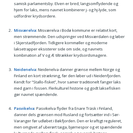
samisk parlamentsby. Elven er bred, langsomflydende og
hjem for laks, mens navnet kombinerer j- og hj-lyde, som
udfordrer krydsordere.
Misværelva
: Misværelva i Bodø kommune er relativt kort,
men strømmende. Den udspringer ved Misværdalen og løber
i Skjerstadfjorden. Tidligere kornmøller og moderne
laksetrapper eksisterer side om side, og navnets
kombination af V og Æ tiltrækker krydsordsmagere.
Neidenelva
: Neidenelva danner grænse mellem Norge og
Finland en kort strækning, før den løber ud i Neidenfjorden.
Kendt for “Stallo-fisket”, hvor samer traditionelt fanger laks
med garn i fossen. Flerkulturel historie og godt laksefiskeri
gør navnet spændende.
Pasvikelva
: Pasvikelva flyder fra Enare Träsk i Finland,
danner dels grænsen mod Rusland og fortsætter ind i Sør-
Varanger før udløbet i Bøkfjorden. Den er kraftigt reguleret,
men omgivet af uberørt taiga, bjørnespor og et spændende