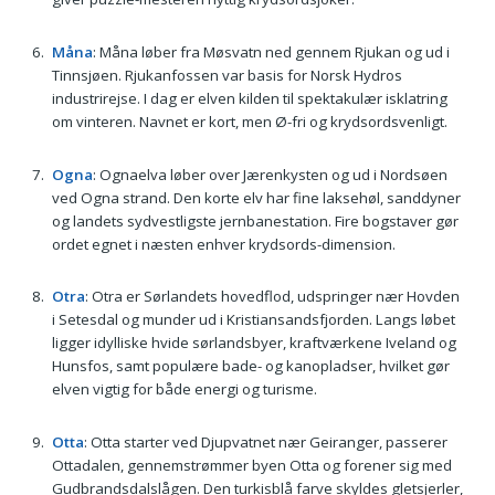
Måna
: Måna løber fra Møsvatn ned gennem Rjukan og ud i
Tinnsjøen. Rjukanfossen var basis for Norsk Hydros
industrirejse. I dag er elven kilden til spektakulær isklatring
om vinteren. Navnet er kort, men Ø-fri og krydsordsvenligt.
Ogna
: Ognaelva løber over Jærenkysten og ud i Nordsøen
ved Ogna strand. Den korte elv har fine laksehøl, sanddyner
og landets sydvestligste jernbanestation. Fire bogstaver gør
ordet egnet i næsten enhver krydsords-dimension.
Otra
: Otra er Sørlandets hovedflod, udspringer nær Hovden
i Setesdal og munder ud i Kristiansandsfjorden. Langs løbet
ligger idylliske hvide sørlandsbyer, kraftværkene Iveland og
Hunsfos, samt populære bade- og kanopladser, hvilket gør
elven vigtig for både energi og turisme.
Otta
: Otta starter ved Djupvatnet nær Geiranger, passerer
Ottadalen, gennemstrømmer byen Otta og forener sig med
Gudbrandsdalslågen. Den turkisblå farve skyldes gletsjerler,