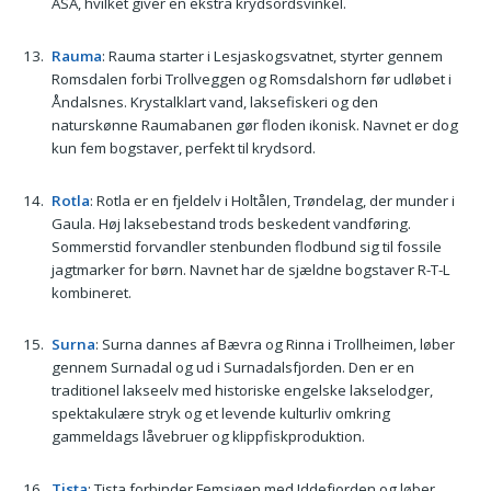
ASA, hvilket giver en ekstra krydsordsvinkel.
Rauma
: Rauma starter i Lesjaskogsvatnet, styrter gennem
Romsdalen forbi Trollveggen og Romsdalshorn før udløbet i
Åndalsnes. Krystalklart vand, laksefiskeri og den
naturskønne Raumabanen gør floden ikonisk. Navnet er dog
kun fem bogstaver, perfekt til krydsord.
Rotla
: Rotla er en fjeldelv i Holtålen, Trøndelag, der munder i
Gaula. Høj laksebestand trods beskedent vandføring.
Sommerstid forvandler stenbunden flodbund sig til fossile
jagtmarker for børn. Navnet har de sjældne bogstaver R-T-L
kombineret.
Surna
: Surna dannes af Bævra og Rinna i Trollheimen, løber
gennem Surnadal og ud i Surnadalsfjorden. Den er en
traditionel lakseelv med historiske engelske lakselodger,
spektakulære stryk og et levende kulturliv omkring
gammeldags låvebruer og klippfiskproduktion.
Tista
: Tista forbinder Femsjøen med Iddefjorden og løber