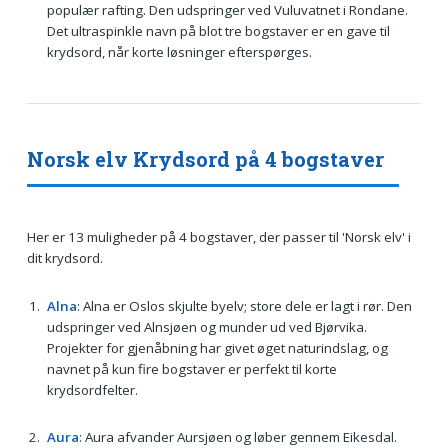
populær rafting. Den udspringer ved Vuluvatnet i Rondane.
Det ultraspinkle navn på blot tre bogstaver er en gave til
krydsord, når korte løsninger efterspørges.
Norsk elv Krydsord på 4 bogstaver
Her er 13 muligheder på 4 bogstaver, der passer til 'Norsk elv' i
dit krydsord.
Alna
: Alna er Oslos skjulte byelv; store dele er lagt i rør. Den
udspringer ved Alnsjøen og munder ud ved Bjørvika.
Projekter for gjenåbning har givet øget naturindslag, og
navnet på kun fire bogstaver er perfekt til korte
krydsordfelter.
Aura
: Aura afvander Aursjøen og løber gennem Eikesdal.