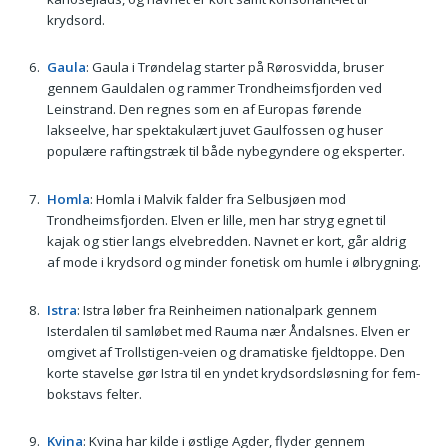
krydsord.
Gaula
: Gaula i Trøndelag starter på Rørosvidda, bruser
gennem Gauldalen og rammer Trondheimsfjorden ved
Leinstrand. Den regnes som en af Europas førende
lakseelve, har spektakulært juvet Gaulfossen og huser
populære raftingstræk til både nybegyndere og eksperter.
Homla
: Homla i Malvik falder fra Selbusjøen mod
Trondheimsfjorden. Elven er lille, men har stryg egnet til
kajak og stier langs elvebredden. Navnet er kort, går aldrig
af mode i krydsord og minder fonetisk om humle i ølbrygning.
Istra
: Istra løber fra Reinheimen nationalpark gennem
Isterdalen til samløbet med Rauma nær Åndalsnes. Elven er
omgivet af Trollstigen-veien og dramatiske fjeldtoppe. Den
korte stavelse gør Istra til en yndet krydsordsløsning for fem-
bokstavs felter.
Kvina
: Kvina har kilde i østlige Agder, flyder gennem