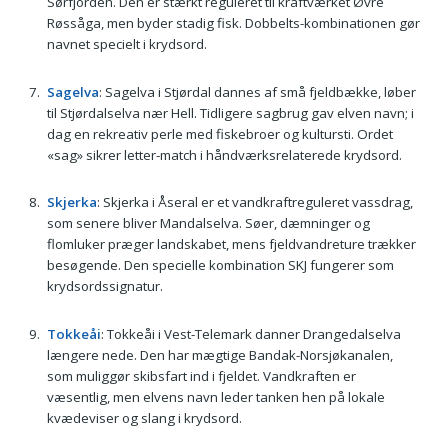
Sørfjorden. Den er stærkt reguleret til kraftværket Øvre
Røssåga, men byder stadig fisk. Dobbelts-kombinationen gør
navnet specielt i krydsord.
Sagelva
: Sagelva i Stjørdal dannes af små fjeldbække, løber
til Stjørdalselva nær Hell. Tidligere sagbrug gav elven navn; i
dag en rekreativ perle med fiskebroer og kultursti. Ordet
«sag» sikrer letter-match i håndværksrelaterede krydsord.
Skjerka
: Skjerka i Åseral er et vandkraftreguleret vassdrag,
som senere bliver Mandalselva. Søer, dæmninger og
flomluker præger landskabet, mens fjeldvandreture trækker
besøgende. Den specielle kombination SKJ fungerer som
krydsordssignatur.
Tokkeåi
: Tokkeåi i Vest-Telemark danner Drangedalselva
længere nede. Den har mægtige Bandak-Norsjøkanalen,
som muliggør skibsfart ind i fjeldet. Vandkraften er
væsentlig, men elvens navn leder tanken hen på lokale
kvædeviser og slang i krydsord.