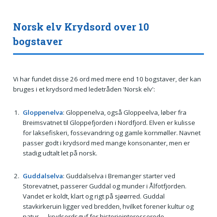
Norsk elv Krydsord over 10
bogstaver
Vi har fundet disse 26 ord med mere end 10 bogstaver, der kan
bruges i et krydsord med ledetråden 'Norsk elv':
Gloppenelva
: Gloppenelva, også Gloppeelva, løber fra
Breimsvatnet til Gloppefjorden i Nordfjord. Elven er kulisse
for laksefiskeri, fossevandring og gamle kornmøller. Navnet
passer godt i krydsord med mange konsonanter, men er
stadig udtalt let på norsk.
Guddalselva
: Guddalselva i Bremanger starter ved
Storevatnet, passerer Guddal og munder i Ålfotfjorden.
Vandet er koldt, klart og rigt på sjøørred. Guddal
stavkirkeruin ligger ved bredden, hvilket forener kultur og
natur — krydsordsguf for historieinteresserede.