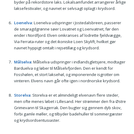
byder på rekordstore laks. Lokalsamfundet arrangerer årlige
laksefestivaler, og navnet er selvsagt oplagt i krydsord.
Loenelva
: Loenelva udspringer i Jostedalsbreen, passerer
de smaragdgrønne søer Lovatnet og Loenvatnet, før den
ender i Nordfjord. Elven omkranses af lodrette fjeldvægge,
Via Ferrata-ruter og det ikoniske Loen Skylift, hvilket gør
navnet hyppigt omtalt i rejsetillæg og krydsord.
Målselva
: Målselva udspringer i indlandsgletsjere, modtager
Barduelva og løber til Målselvfjorden. Den er kendt for
Fosshølen, et stort laksehøl, og imponerende isgrotter om
vinteren. Elvens navn går ofte igen i nordnorske krydsord.
Storelva
: Storelva er et almindeligt elvenavn flere steder,
men ofte menes løbet i Lillesand. Her strømmer den fra Østre
Grimevann til Skagerrak. Den bugter sig gennem dyb skov,
forbi gamle møller, og tilbyder badehuller til sommergæster
og krydsordsentusiaster.