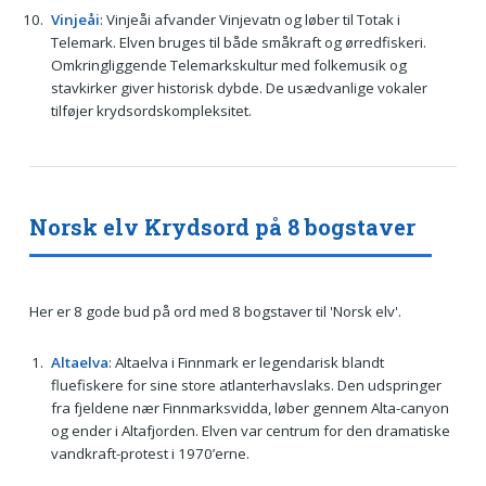
Vinjeåi
: Vinjeåi afvander Vinjevatn og løber til Totak i
Telemark. Elven bruges til både småkraft og ørredfiskeri.
Omkringliggende Telemarkskultur med folkemusik og
stavkirker giver historisk dybde. De usædvanlige vokaler
tilføjer krydsordskompleksitet.
Norsk elv Krydsord på 8 bogstaver
Her er 8 gode bud på ord med 8 bogstaver til 'Norsk elv'.
Altaelva
: Altaelva i Finnmark er legendarisk blandt
fluefiskere for sine store atlanterhavslaks. Den udspringer
fra fjeldene nær Finnmarksvidda, løber gennem Alta-canyon
og ender i Altafjorden. Elven var centrum for den dramatiske
vandkraft-protest i 1970’erne.