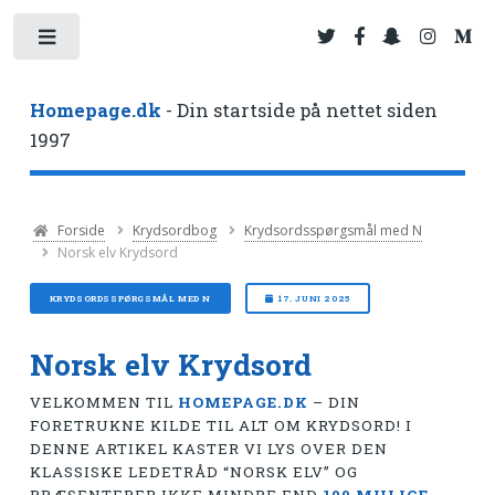
Toggle
Homepage.dk
- Din startside på nettet siden
1997
Forside
Krydsordbog
Krydsordsspørgsmål med N
Norsk elv Krydsord
KRYDSORDSSPØRGSMÅL MED N
17. JUNI 2025
Norsk elv Krydsord
VELKOMMEN TIL
HOMEPAGE.DK
– DIN
FORETRUKNE KILDE TIL ALT OM KRYDSORD! I
DENNE ARTIKEL KASTER VI LYS OVER DEN
KLASSISKE LEDETRÅD “NORSK ELV” OG