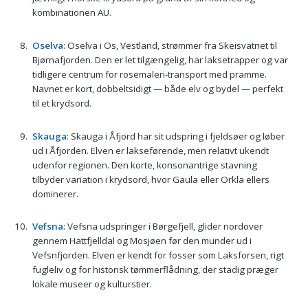
kombinationen AU.
Oselva
: Oselva i Os, Vestland, strømmer fra Skeisvatnet til
Bjørnafjorden. Den er let tilgængelig, har laksetrapper og var
tidligere centrum for rosemaleri-transport med pramme.
Navnet er kort, dobbeltsidigt — både elv og bydel — perfekt
til et krydsord.
Skauga
: Skauga i Åfjord har sit udspring i fjeldsøer og løber
ud i Åfjorden. Elven er lakseførende, men relativt ukendt
udenfor regionen. Den korte, konsonantrige stavning
tilbyder variation i krydsord, hvor Gaula eller Orkla ellers
dominerer.
Vefsna
: Vefsna udspringer i Børgefjell, glider nordover
gennem Hattfjelldal og Mosjøen før den munder ud i
Vefsnfjorden. Elven er kendt for fosser som Laksforsen, rigt
fugleliv og for historisk tømmerflådning, der stadig præger
lokale museer og kulturstier.