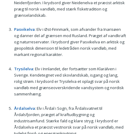
Neidenfjorden. I krydsord giver Neidenelva et præcist arktisk
præg til norsk vandløb, med stærk fisketradition og
grænselandskab.
Pasvikelva
: Elv i Øst-Finnmark, som afvander fra Inarisøen
og danner del af grænsen mod Rusland. Præget af vandkraft
og naturreservater. I krydsord giver Pasvikelva en arktisk og
geopolitisk dimension til ledetråden norsk vandløb, med
markant regional karakter.
Trysilelva
: Elv i Innlandet, der fortsætter som Klarälven i
Sverige. Kendetegnet ved skovlandskab, isgang og lang,
rolig strøm. I krydsord er Trysilelva et oplagt svar på norsk
vandløb med grænseoverskridende vandsystem og nordisk
sammenhæng.
Årdalselva
: Elv i Årdal i Sogn, fra Årdalsvatnet til
Årdalsfjorden, præget af kraftudbygning og
industrisamfund. Stærke fald og klare stryg. I krydsord er
Årdalselva et præcist vestnorsk svar på norsk vandløb, med
tydelig fjord- og energianknytning.