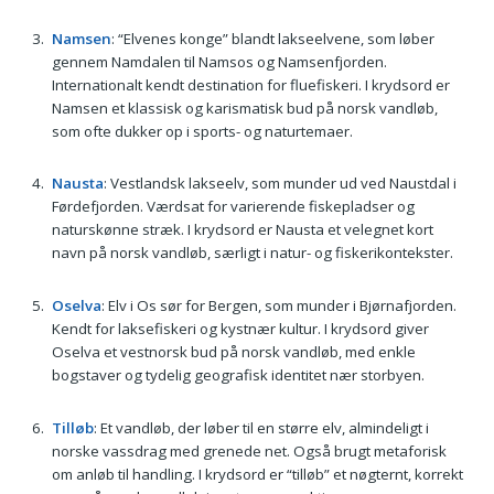
Namsen
: “Elvenes konge” blandt lakseelvene, som løber
gennem Namdalen til Namsos og Namsenfjorden.
Internationalt kendt destination for fluefiskeri. I krydsord er
Namsen et klassisk og karismatisk bud på norsk vandløb,
som ofte dukker op i sports- og naturtemaer.
Nausta
: Vestlandsk lakseelv, som munder ud ved Naustdal i
Førdefjorden. Værdsat for varierende fiskepladser og
naturskønne stræk. I krydsord er Nausta et velegnet kort
navn på norsk vandløb, særligt i natur- og fiskerikontekster.
Oselva
: Elv i Os sør for Bergen, som munder i Bjørnafjorden.
Kendt for laksefiskeri og kystnær kultur. I krydsord giver
Oselva et vestnorsk bud på norsk vandløb, med enkle
bogstaver og tydelig geografisk identitet nær storbyen.
Tilløb
: Et vandløb, der løber til en større elv, almindeligt i
norske vassdrag med grenede net. Også brugt metaforisk
om anløb til handling. I krydsord er “tilløb” et nøgternt, korrekt