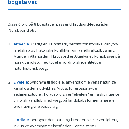
bogstaver
Disse 6 ord på 8 bogstaver passer til krydsord-ledetråden
'Norsk vandløb'.
Altaelva
: Kraftig elv i Finnmark, berømt for storlaks, canyon-
landskab og historiske konflikter om vandkraftudbygning.
Munder i Altafjorden. I krydsord er Altaelva et ikonisk svar på
norsk vandløb, med tydelig nordnorsk identitet og
naturhistorisk vægt.
Elveleje
: Synonym til flodleje, anvendt om elvens naturlige
kanal og dens udvikling. Vigtigt for erosions- og
sedimentstudier. I krydsord giver “elveleje” en faglig nuance
til norsk vandløb, med vægt på landskabsformen snarere
end navngivne vassdrag.
Flodleje
: Betegner den bund og bredder, som elven løber i,
inklusive oversvømmelsesflader. Central term i