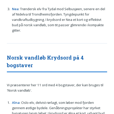
Nea
: Trøndersk elv fra Tydal mod Selbusjøen, senere en del
af Nidelva til Trondheimsfjorden. Tyngdepunkt for
vandkraftudbygning. I krydsord er Nea et kort og effektivt
bud på norsk vandløb, som tit passer glimrende i kompakte
gitter.
Norsk vandløb Krydsord på 4
bogstaver
Vi præsenterer her 11 ord med 4 bogstaver, der kan bruges til
'Norsk vandløb'.
Alna
: Oslo-elv, delvist rørlagt, som løber mod fjorden
gennem østlige bydele. Genåbningsprojekter har styrket
bynaturen langs løbet. I krydsord er Alna et kort, urbant bud