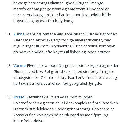
bevægelsesretning i almindelighed. Bruges i mange
metaforer som pengestrøm og datastrøm. I krydsord er
“strøm” et alsidigt ord, der kan løse norsk vandløb i både
bogstavelig og overført betydning.
Surna
: Møre og Romsdal-elv, som løber til Surnadalsfjorden.
Værdsat for laksefiskeri og frodige elvelandskaber, med
reguleringer til kraft. I krydsord er Surna et solidt, kort navn
på norsk vandløb, ofte knyttet til fiskeri og landdistrikter.
Vorma
: Elven, der afløber Norges største sø Mjøsa og møder
Glomma ved Nes. Rolig, bred strøm med stor betydning for
vandsystemet i Østlandet. I krydsord er Vorma et præcist og
kort svar på norsk vandløb med geografisk tyngde.
Vosso
: Vestlandsk elv ved Voss, som munder i
Bolstadfjorden og er en del af det komplekse fjord-landskab.
Historisk stærk lakseelv under genopretning. I krydsord er
Vosso et fint, kort navn på norsk vandløb med fjord- og
kulturforbindelse.