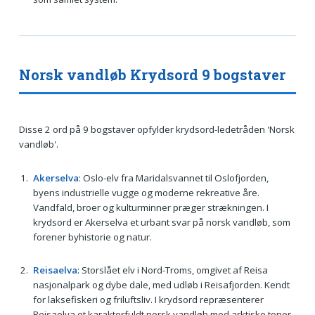
Norsk vandløb Krydsord 9 bogstaver
Disse 2 ord på 9 bogstaver opfylder krydsord-ledetråden 'Norsk
vandløb'.
Akerselva
: Oslo-elv fra Maridalsvannet til Oslofjorden,
byens industrielle vugge og moderne rekreative åre.
Vandfald, broer og kulturminner præger strækningen. I
krydsord er Akerselva et urbant svar på norsk vandløb, som
forener byhistorie og natur.
Reisaelva
: Storslået elv i Nord-Troms, omgivet af Reisa
nasjonalpark og dybe dale, med udløb i Reisafjorden. Kendt
for laksefiskeri og friluftsliv. I krydsord repræsenterer
Reisaelva et karakterfuldt norsk vandløb med arktiske toner