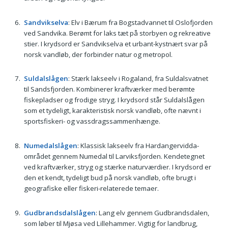
Sandvikselva
: Elv i Bærum fra Bogstadvannet til Oslofjorden
ved Sandvika. Berømt for laks tæt på storbyen og rekreative
stier. I krydsord er Sandvikselva et urbant-kystnært svar på
norsk vandløb, der forbinder natur og metropol.
Suldalslågen
: Stærk lakseelv i Rogaland, fra Suldalsvatnet
til Sandsfjorden. Kombinerer kraftværker med berømte
fiskepladser og frodige stryg. I krydsord står Suldalslågen
som et tydeligt, karakteristisk norsk vandløb, ofte nævnt i
sportsfiskeri- og vassdragssammenhænge.
Numedalslågen
: Klassisk lakseelv fra Hardangervidda-
området gennem Numedal til Larviksfjorden. Kendetegnet
ved kraftværker, stryg og stærke naturværdier. I krydsord er
den et kendt, tydeligt bud på norsk vandløb, ofte brugt i
geografiske eller fiskeri-relaterede temaer.
Gudbrandsdalslågen
: Lang elv gennem Gudbrandsdalen,
som løber til Mjøsa ved Lillehammer. Vigtig for landbrug,