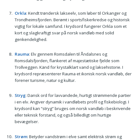
Orkla
: Kendt trøndersk lakseelv, som løber til Orkanger og
Trondheimsfjorden. Berømt i sportsfiskerkredse og historisk
vigtig for lokale samfund. I krydsord fungerer Orkla som et
kort og slagkraftigt svar på norsk vandløb med solid
genkendelighed.
Rauma
: Elv gennem Romsdalen til Åndalsnes og
Romsdalsfjorden, flankeret af majestætiske fjelde som
Trollveggen. Känd for krystalklart vand og laksehistorie. I
krydsord repræsenterer Rauma et ikonisk norsk vandløb, der
forener turisme, natur og kultur.
Stryg
: Dansk ord for lavvandede, hurtigt strømmende partier
i en elv. Angiver dynamik i vandløbets profil og fiskebiologi. I
krydsord kan “stryg” bruges om norsk vandløb i beskrivende
eller teknisk forstand, og også billedligt om hurtige
bevægelser.
Strøm
: Betyder vandstrøm i elve samt elektrisk strøm og