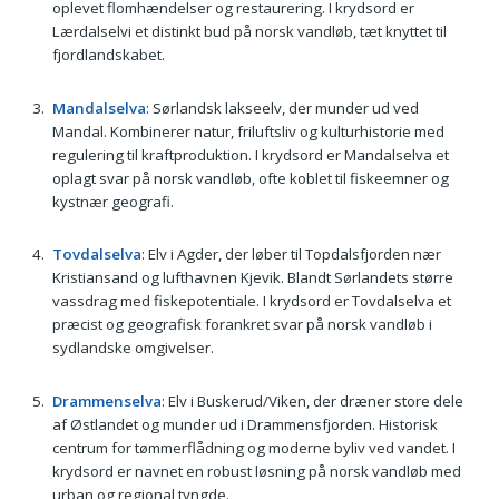
oplevet flomhændelser og restaurering. I krydsord er
Lærdalselvi et distinkt bud på norsk vandløb, tæt knyttet til
fjordlandskabet.
Mandalselva
: Sørlandsk lakseelv, der munder ud ved
Mandal. Kombinerer natur, friluftsliv og kulturhistorie med
regulering til kraftproduktion. I krydsord er Mandalselva et
oplagt svar på norsk vandløb, ofte koblet til fiskeemner og
kystnær geografi.
Tovdalselva
: Elv i Agder, der løber til Topdalsfjorden nær
Kristiansand og lufthavnen Kjevik. Blandt Sørlandets større
vassdrag med fiskepotentiale. I krydsord er Tovdalselva et
præcist og geografisk forankret svar på norsk vandløb i
sydlandske omgivelser.
Drammenselva
: Elv i Buskerud/Viken, der dræner store dele
af Østlandet og munder ud i Drammensfjorden. Historisk
centrum for tømmerflådning og moderne byliv ved vandet. I
krydsord er navnet en robust løsning på norsk vandløb med
urban og regional tyngde.