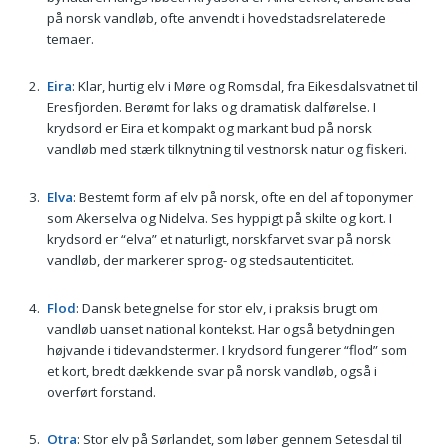
på norsk vandløb, ofte anvendt i hovedstadsrelaterede
temaer.
Eira
: Klar, hurtig elv i Møre og Romsdal, fra Eikesdalsvatnet til
Eresfjorden. Berømt for laks og dramatisk dalførelse. I
krydsord er Eira et kompakt og markant bud på norsk
vandløb med stærk tilknytning til vestnorsk natur og fiskeri.
Elva
: Bestemt form af elv på norsk, ofte en del af toponymer
som Akerselva og Nidelva. Ses hyppigt på skilte og kort. I
krydsord er “elva” et naturligt, norskfarvet svar på norsk
vandløb, der markerer sprog- og stedsautenticitet.
Flod
: Dansk betegnelse for stor elv, i praksis brugt om
vandløb uanset national kontekst. Har også betydningen
højvande i tidevandstermer. I krydsord fungerer “flod” som
et kort, bredt dækkende svar på norsk vandløb, også i
overført forstand.
Otra
: Stor elv på Sørlandet, som løber gennem Setesdal til