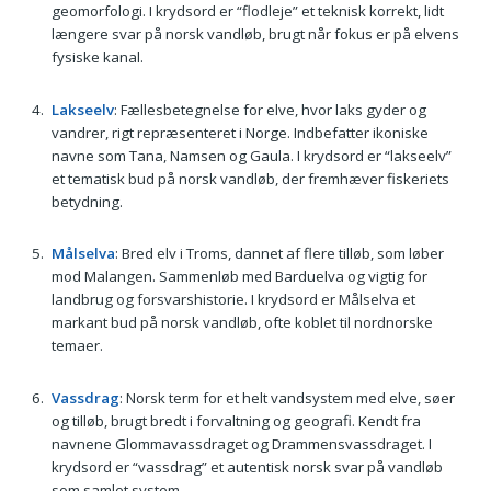
geomorfologi. I krydsord er “flodleje” et teknisk korrekt, lidt
længere svar på norsk vandløb, brugt når fokus er på elvens
fysiske kanal.
Lakseelv
: Fællesbetegnelse for elve, hvor laks gyder og
vandrer, rigt repræsenteret i Norge. Indbefatter ikoniske
navne som Tana, Namsen og Gaula. I krydsord er “lakseelv”
et tematisk bud på norsk vandløb, der fremhæver fiskeriets
betydning.
Målselva
: Bred elv i Troms, dannet af flere tilløb, som løber
mod Malangen. Sammenløb med Barduelva og vigtig for
landbrug og forsvarshistorie. I krydsord er Målselva et
markant bud på norsk vandløb, ofte koblet til nordnorske
temaer.
Vassdrag
: Norsk term for et helt vandsystem med elve, søer
og tilløb, brugt bredt i forvaltning og geografi. Kendt fra
navnene Glommavassdraget og Drammensvassdraget. I
krydsord er “vassdrag” et autentisk norsk svar på vandløb
som samlet system.