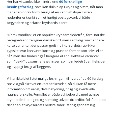
Her har vi samlet ikke mindre end
60 forskellige
løsningsforslag
, som kan dukke op i kryds og tværs, når man
møder en norsk formulering af en vandløbstype. Listen
nedenfor er tænkt som et hurtigt opslagsværk til både
begyndere og erfarne krydsordsløsere.
"Norsk vandløb" er en populær krydsordsledetråd, fordi norske
betegnelser ofte ligner danske ord, men samtidig rummer flere
korte varianter, der passer godt ind i korsordets rubrikker.
Typiske svar kan være korte og præcise former som "elv" eller
"å", men der findes også længere eller dialektiske varianter
som "bekk" og sammensætninger, som gør ledetråden fleksibel
og hyppigt brugt af læggere.
Vi har ikke blot listet mulige løsninger - til hvert af de 60 forslag
har vi også skrevet en kort beskrivelse, så du kan få mere
information om ordet, dets betydning, brug og eventuelle
nuanceforskelle. Formålet er både at hjælpe dig med at løse
krydsordet her og nu og samtidig udvide dit ordforråd, for netop
det er en af krydsordets bedste sider: læring gennem leg.