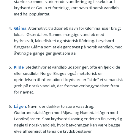
stærke strømme, varierende vandføring og fiskekultur. I
krydsord er Gaula et fortrinligt, kort navn til norsk vandløb
med høj popularitet.
Glåma
: Alternativt, traditionelt navn for Glomma, især brugt
lokalt i Østerdalen. Samme mægtige vandløb med
hydrokraft, laksefiskeri og historisk flådning. I krydsord
fungerer Glåma som et elegant twist på norsk vandløb, med
å’et nogle gange gengivet som aa.
Kilde
: Stedet hvor et vandløb udspringer, ofte en fjeldkilde
eller søudløb i Norge. Bruges også metaforisk om
oprindelsen til information. I krydsord er “kilde” et semantisk
greb på norsk vandløb, der fremhæver begyndelsen frem
for navnet.
Lågen
: Navn, der dækker to store vassdrag:
Gudbrandsdalslågen mod Mjøsa og Numedalslågen mod
Larviksfjorden. Som krydsordsløsning er det en fin, tvetydig
nøgle til norsk vandløb, hvor betydningen kan være begge
elve afhængigt af tema og krydsbogstaver.