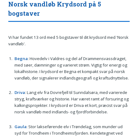
Norsk vandløb Krydsord på 5
bogstaver
Vi har fundet 13 ord med 5 bogstaver til dit krydsord med 'Norsk
vandløb'.
Begna
: Hovedelv i Valdres og del af Drammensvassdraget,
med søer, dæmninger og varieret strøm. Vigtig for energi og
lokalhistorie. I krydsord er Begna et kompakt svar på norsk
vandløb, der signalerer indlandsgeografi og kraftudnyttelse.
Driva
: Lang elv fra Dovrefjell til Sunndalsøra, med varierede
stryg, kraftværker og historie. Har været ramt af forsuring og
kalkingsprojekter. I krydsord er Driva et kort, præcist svar på
norsk vandløb med indlands- og fjordforbindelse.
Gaula
: Stor lakseførende elv i Trøndelag, som munder ud
syd for Trondheim i Trondheimsfjorden. Kendetegnet ved