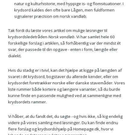
natur og kulturhistorie, med hyppige is- og flomsituationer. I
krydsord kaldes den ofte bare Lågen, men fuldformen
signalerer præcision om norsk vandløb.
Tak fordi du læste vores artikel om mulige løsninger til
krydsordsledetråden
Norsk vandløb
. Vi har samlet hele 60
forskellige forslag i artiklen, så forhåbentlig var der mindst ét
svar, der passede til din opgave - enten i form, længde eller
dialekt.
Hvis du stadig er i tvivl, kan det hjælpe at kigge på længden af
svaret i dit krydsord, bogstaver du allerede kender, eller om
krydsordet foretrækker norske eller danske stavemåder. Vores
liste rummer både kortere og længere varianter, så du burde
kunne finde en passende mulighed ved at sammenligne med
krydsordets rammer.
Vi håber, at du fandt det, du søgte - og hvis ikke, så kig endelig
videre på vores samling med løsninger. Du kan finde endnu
flere forslag og krydsordshjælp på Homepage.dk, hvor vi