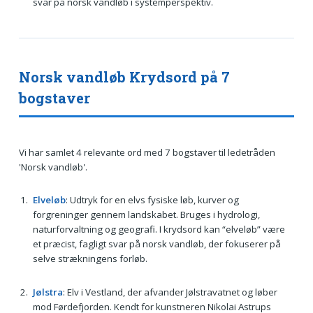
svar på norsk vandløb i systemperspektiv.
Norsk vandløb Krydsord på 7
bogstaver
Vi har samlet 4 relevante ord med 7 bogstaver til ledetråden
'Norsk vandløb'.
Elveløb
: Udtryk for en elvs fysiske løb, kurver og
forgreninger gennem landskabet. Bruges i hydrologi,
naturforvaltning og geografi. I krydsord kan “elveløb” være
et præcist, fagligt svar på norsk vandløb, der fokuserer på
selve strækningens forløb.
Jølstra
: Elv i Vestland, der afvander Jølstravatnet og løber
mod Førdefjorden. Kendt for kunstneren Nikolai Astrups