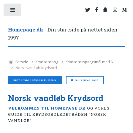
Toggle
Homepage.dk
- Din startside på nettet siden
1997
Forside
Krydsordbog
Krydsordsspørgsmål med N
Norsk vandløb Krydsord
KRYDSORDSSPØRGSMÅL MED N
18. JANUAR 2026
Norsk vandløb Krydsord
VELKOMMEN TIL HOMEPAGE.DK
OG VORES
GUIDE TIL KRYDSORDLEDETRÅDEN "NORSK
VANDLØB"