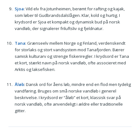
Sjoa
: Vild elv fra Jotunheimen, berømt for rafting og kajak,
som løber til Gudbrandsdalslågen. Klar, kold og hurtig. I
krydsord er Sjoa et kompakt og dynamisk bud på norsk
vandløb, der signalerer friluftsliv og fjeldnatur.
Tana
: Grænseelv mellem Norge og Finland, verdenskendt
for storlaks og stort vandsystem mod Tanafjorden. Bærer
samisk kulturarv og strenge fiskeriregler. I krydsord er Tana
et kort, stærkt navn på norsk vandløb, ofte associeret med
Arktis og laksefiskeri.
Åløb
: Dansk ord for åens løb, mindre end en flod men tydelig
vandføring. Bruges om små norske vandløb i generel
beskrivelse. I krydsord er “åløb” et kort, klassisk svar på
norsk vandløb, ofte anvendeligt i ældre eller traditionelle
gitter.