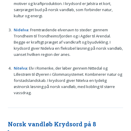
motiver og kraftproduktion. I krydsord er Jølstra et kort,
særpræget bud på norsk vandløb, som forbinder natur,
kultur og energi.
Nidelva
: Fremtrædende elvenavn to steder: gennem
Trondheim til Trondheimsfjorden og i Agder til Arendal.
Begge er kraftigt præget af vandkraft og byudvikling. I
krydsord giver Nidelva en fleksibel løsning på norsk vandløb,
uanset hvilken region der anes.
Nitelva
: Elv i Romerike, der løber gennem Nittedal og
Lillestrøm til Øyeren i Glommasystemet. Kombinerer natur og
forstadslandskab. I krydsord giver Nitelva en tydelig
østnorsk løsning på norsk vandløb, med kobling til større
vassdrag.
Norsk vandløb Krydsord på 8