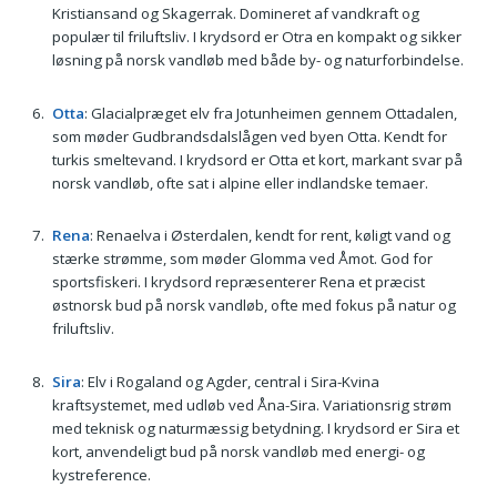
Kristiansand og Skagerrak. Domineret af vandkraft og
populær til friluftsliv. I krydsord er Otra en kompakt og sikker
løsning på norsk vandløb med både by- og naturforbindelse.
Otta
: Glacialpræget elv fra Jotunheimen gennem Ottadalen,
som møder Gudbrandsdalslågen ved byen Otta. Kendt for
turkis smeltevand. I krydsord er Otta et kort, markant svar på
norsk vandløb, ofte sat i alpine eller indlandske temaer.
Rena
: Renaelva i Østerdalen, kendt for rent, køligt vand og
stærke strømme, som møder Glomma ved Åmot. God for
sportsfiskeri. I krydsord repræsenterer Rena et præcist
østnorsk bud på norsk vandløb, ofte med fokus på natur og
friluftsliv.
Sira
: Elv i Rogaland og Agder, central i Sira-Kvina
kraftsystemet, med udløb ved Åna-Sira. Variationsrig strøm
med teknisk og naturmæssig betydning. I krydsord er Sira et
kort, anvendeligt bud på norsk vandløb med energi- og
kystreference.