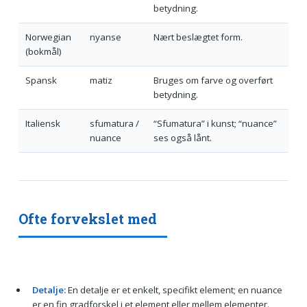
betydning.
Norwegian
nyanse
Nært beslægtet form.
(bokmål)
Spansk
matiz
Bruges om farve og overført
betydning.
Italiensk
sfumatura /
“Sfumatura” i kunst; “nuance”
nuance
ses også lånt.
Ofte forvekslet med
Detalje:
En detalje er et enkelt, specifikt element; en nuance
er en fin gradforskel i et element eller mellem elementer.