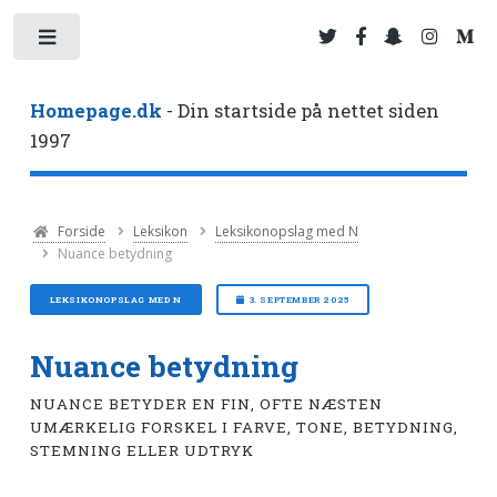
Toggle
Homepage.dk
- Din startside på nettet siden
1997
Forside
Leksikon
Leksikonopslag med N
Nuance betydning
LEKSIKONOPSLAG MED N
3. SEPTEMBER 2025
Nuance betydning
NUANCE BETYDER EN FIN, OFTE NÆSTEN
UMÆRKELIG FORSKEL I FARVE, TONE, BETYDNING,
STEMNING ELLER UDTRYK