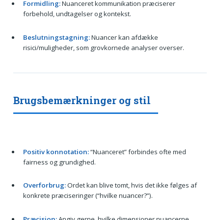
Formidling:
Nuanceret kommunikation præciserer
forbehold, undtagelser og kontekst.
Beslutningstagning:
Nuancer kan afdække
risici/muligheder, som grovkornede analyser overser.
Brugsbemærkninger og stil
Positiv konnotation:
“Nuanceret” forbindes ofte med
fairness og grundighed.
Overforbrug:
Ordet kan blive tomt, hvis det ikke følges af
konkrete præciseringer (“hvilke nuancer?”).
Præcision:
Angiv gerne, hvilke dimensioner nuancerne