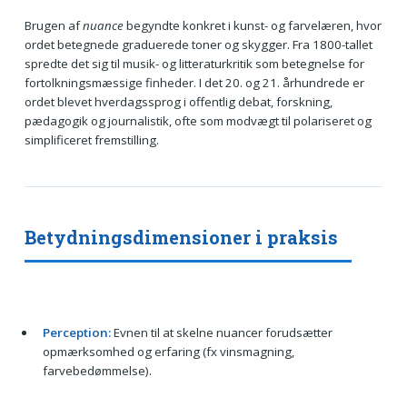
Brugen af
nuance
begyndte konkret i kunst- og farvelæren, hvor
ordet betegnede graduerede toner og skygger. Fra 1800-tallet
spredte det sig til musik- og litteraturkritik som betegnelse for
fortolkningsmæssige finheder. I det 20. og 21. århundrede er
ordet blevet hverdagssprog i offentlig debat, forskning,
pædagogik og journalistik, ofte som modvægt til polariseret og
simplificeret fremstilling.
Betydningsdimensioner i praksis
Perception:
Evnen til at skelne nuancer forudsætter
opmærksomhed og erfaring (fx vinsmagning,
farvebedømmelse).