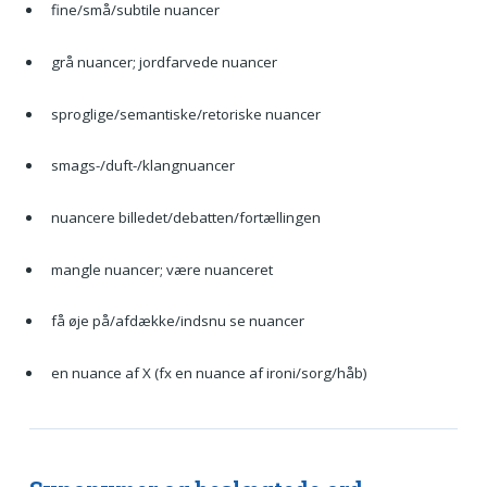
fine/små/subtile nuancer
grå nuancer; jordfarvede nuancer
sproglige/semantiske/retoriske nuancer
smags-/duft-/klangnuancer
nuancere billedet/debatten/fortællingen
mangle nuancer; være nuanceret
få øje på/afdække/indsnu se nuancer
en nuance af X (fx en nuance af ironi/sorg/håb)