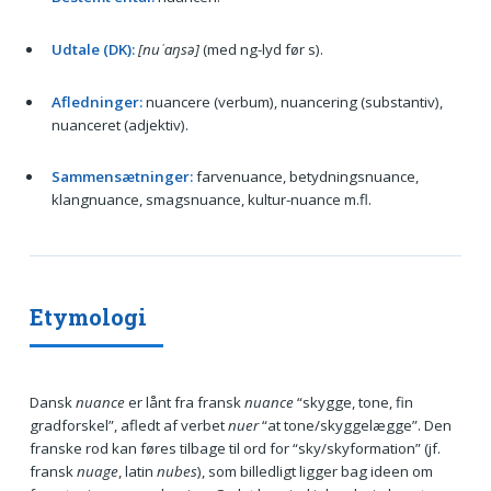
Udtale (DK):
[nuˈɑŋsə]
(med ng-lyd før s).
Afledninger:
nuancere (verbum), nuancering (substantiv),
nuanceret (adjektiv).
Sammensætninger:
farvenuance, betydningsnuance,
klangnuance, smagsnuance, kultur-nuance m.fl.
Etymologi
Dansk
nuance
er lånt fra fransk
nuance
“skygge, tone, fin
gradforskel”, afledt af verbet
nuer
“at tone/skyggelægge”. Den
franske rod kan føres tilbage til ord for “sky/skyformation” (jf.
fransk
nuage
, latin
nubes
), som billedligt ligger bag ideen om