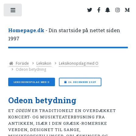
Toggle
Homepage.dk
- Din startside på nettet siden
1997
Forside
Leksikon
Leksikonopslag med O
Odeon betydning
LEKSIKONOPSLAG MED O
24. DECEMBER 2025
Odeon betydning
ET
ODEON
ER TRADITIONELT EN OVERDÆKKET
KONCERT- OG MUSIKTEATERBYGNING FRA
ANTIKKEN, ISÆR I DEN GRÆSK-ROMERSKE
VERDEN, DESIGNET TIL SANGE,