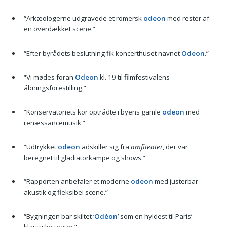
“Arkæologerne udgravede et romersk
odeon
med rester af
en overdækket scene.”
“Efter byrådets beslutning fik koncerthuset navnet
Odeon
.”
“Vi mødes foran
Odeon
kl. 19 til filmfestivalens
åbningsforestilling.”
“Konservatoriets kor optrådte i byens gamle
odeon
med
renæssancemusik.”
“Udtrykket
odeon
adskiller sig fra
amfiteater
, der var
beregnet til gladiatorkampe og shows.”
“Rapporten anbefaler et moderne
odeon
med justerbar
akustik og fleksibel scene.”
“Bygningen bar skiltet ‘
Odéon
’ som en hyldest til Paris’