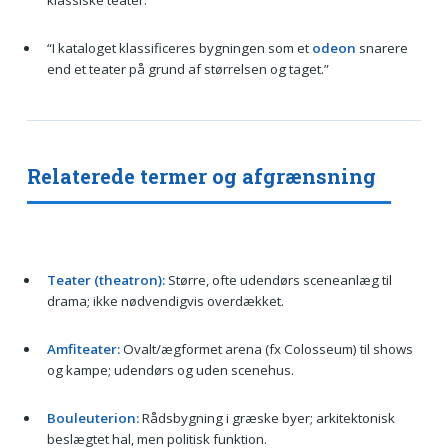
klassiske teater.”
“I kataloget klassificeres bygningen som et
odeon
snarere
end et teater på grund af størrelsen og taget.”
Relaterede termer og afgrænsning
Teater (theatron):
Større, ofte udendørs sceneanlæg til
drama; ikke nødvendigvis overdækket.
Amfiteater:
Ovalt/ægformet arena (fx Colosseum) til shows
og kampe; udendørs og uden scenehus.
Bouleuterion:
Rådsbygning i græske byer; arkitektonisk
beslægtet hal, men politisk funktion.