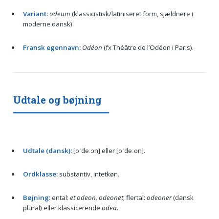
Variant:
odeum
(klassicistisk/latiniseret form, sjældnere i
moderne dansk).
Fransk egennavn:
Odéon
(fx Théâtre de l’Odéon i Paris).
Udtale og bøjning
Udtale (dansk):
[oˈdeːɔn] eller [oˈdeːon].
Ordklasse:
substantiv, intetkøn.
Bøjning:
ental:
et odeon, odeonet
; flertal:
odeoner
(dansk
plural) eller klassicerende
odea
.