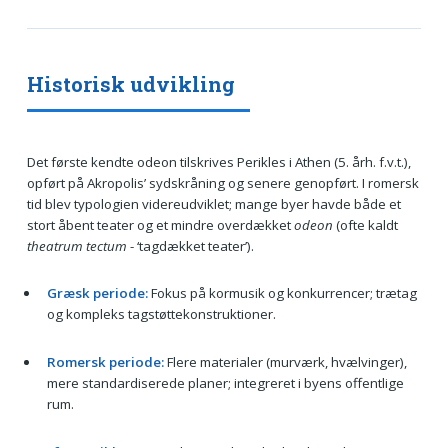
Historisk udvikling
Det første kendte odeon tilskrives Perikles i Athen (5. årh. f.v.t.),
opført på Akropolis’ sydskråning og senere genopført. I romersk
tid blev typologien videreudviklet; mange byer havde både et
stort åbent teater og et mindre overdækket
odeon
(ofte kaldt
theatrum tectum
- ‘tagdækket teater’).
Græsk periode:
Fokus på kormusik og konkurrencer; trætag
og kompleks tagstøttekonstruktioner.
Romersk periode:
Flere materialer (murværk, hvælvinger),
mere standardiserede planer; integreret i byens offentlige
rum.