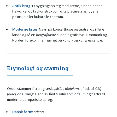
Antik brug:
Et bygningsanlæg med scene, siddepladser i
halvcirkel og tagkonstruktion, ofte placeret nær byens
politiske eller kulturelle centrum.
Moderne brug:
Navn på koncerthuse og teatre, og i flere
lande også en
biografkæde
eller biografnavn. I Danmark og
Norden forekommer navnet på kultur- og kongrescentre.
Etymologi og stavning
Ordet stammer fra oldgræsk
ᾠδεῖον
(
ōideîon
), afledt af
ᾠδή
(
ōidē
) ‘ode, sang’. Det blev lånt til latin som
odeum
og herfra til
moderne europæiske sprog.
Dansk form:
odeon
.