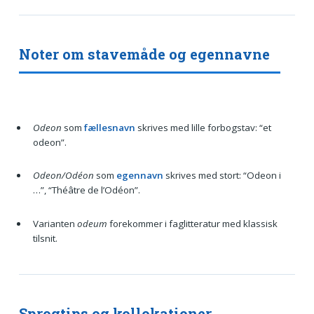
Noter om stavemåde og egennavne
Odeon
som
fællesnavn
skrives med lille forbogstav: “et
odeon”.
Odeon/Odéon
som
egennavn
skrives med stort: “Odeon i
…”, “Théâtre de l’Odéon”.
Varianten
odeum
forekommer i faglitteratur med klassisk
tilsnit.
Sprogtips og kollokationer