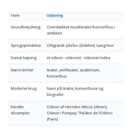
Term
Oplysning
Grundbetydning
Overdækket musikteater/koncerthus i
antikken
Sprogoprindelse
Oldgræsk ᾠδεῖον (ōideîon) ‘sang-hus’
Dansk bøjning
et odeon - odeonet - odeoner/odea
Nære termer
teater, amfiteater, auditorium,
koncerthus
Moderne brug
Navn på teatre, koncerthuse og
biografer
Kendte
Odeon af Herodes Atticus (Athen);
eksempler
Odeon i Pompeji; Théâtre de l’Odéon
(Paris)