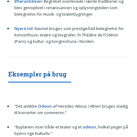
Efterantikken:
Begrebet overlevede i lærde traditioner og
blev genoplivet i renæssancen og oplysningstiden som
betegnelse for musik- og teaterbygninger.
Nyere tid:
Navnet bruges som prestigefuld betegnelse for
koncerthuse, teatre og biografer; fx Théâtre de l’Odéon
(Paris) og kultur- og kongreshuse i Norden.
Eksempler på brug
“Det antikke
Odeon
af Herodes Atticus i Athen bruges stadig
til koncerter om sommeren.”
“Byplanen viser både et teater og et
odeon
, hvilket peger på
byens rige kulturliv.”