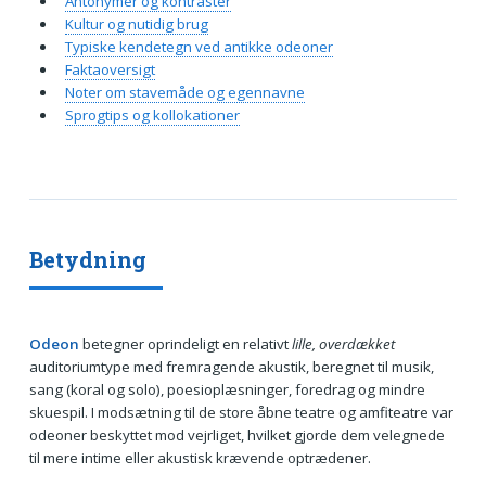
Antonymer og kontraster
Kultur og nutidig brug
Typiske kendetegn ved antikke odeoner
Faktaoversigt
Noter om stavemåde og egennavne
Sprogtips og kollokationer
Betydning
Odeon
betegner oprindeligt en relativt
lille, overdækket
auditoriumtype med fremragende akustik, beregnet til musik,
sang (koral og solo), poesioplæsninger, foredrag og mindre
skuespil. I modsætning til de store åbne teatre og amfiteatre var
odeoner beskyttet mod vejrliget, hvilket gjorde dem velegnede
til mere intime eller akustisk krævende optrædener.