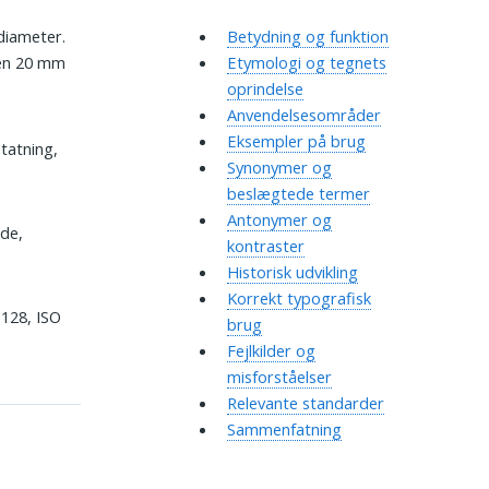
diameter.
Betydning og funktion
nen 20 mm
Etymologi og tegnets
oprindelse
Anvendelsesområder
Eksempler på brug
tatning,
Synonymer og
beslægtede termer
Antonymer og
jde,
kontraster
Historisk udvikling
Korrekt typografisk
 128, ISO
brug
Fejlkilder og
misforståelser
Relevante standarder
Sammenfatning