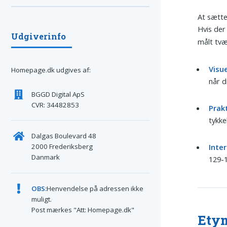
At sætt
Hvis der
Udgiverinfo
målt tvæ
Visu
Homepage.dk udgives af:
når d
BGGD Digital ApS
CVR: 34482853
Prak
tykke
Dalgas Boulevard 48
2000 Frederiksberg
Inte
Danmark
129-1
OBS:
Henvendelse på adressen ikke
muligt.
Post mærkes "Att: Homepage.dk"
Etym