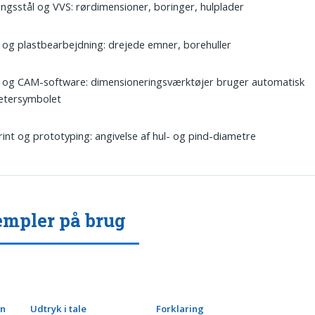
ngsstål og VVS: rørdimensioner, boringer, hulplader
og plastbearbejdning: drejede emner, borehuller
 og CAM-software: dimensioneringsværktøjer bruger automatisk
etersymbolet
int og prototyping: angivelse af hul- og pind-diametre
mpler på brug
on
Udtryk i tale
Forklaring