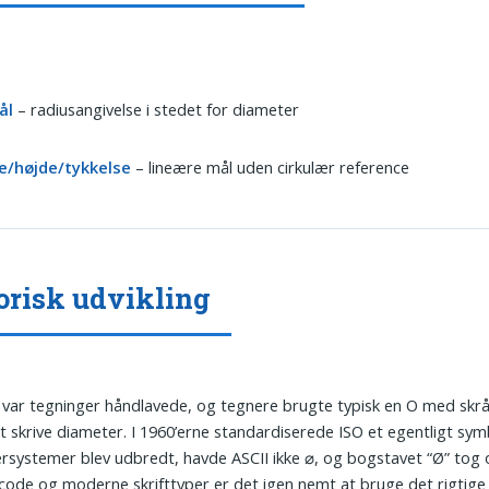
ål
– radiusangivelse i stedet for diameter
e/højde/tykkelse
– lineære mål uden cirkulær reference
orisk udvikling
var tegninger håndlavede, og tegnere brugte typisk en O med skrå
at skrive diameter. I 1960’erne standardiserede ISO et egentligt sym
systemer blev udbredt, havde ASCII ikke ⌀, og bogstavet “Ø” tog o
ode og moderne skrifttyper er det igen nemt at bruge det rigtige