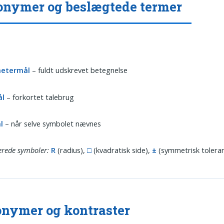
nymer og beslægtede termer
etermål
– fuldt udskrevet betegnelse
ål
– forkortet talebrug
l
– når selve symbolet nævnes
erede symboler:
R
(radius),
□
(kvadratisk side),
±
(symmetrisk tolera
nymer og kontraster