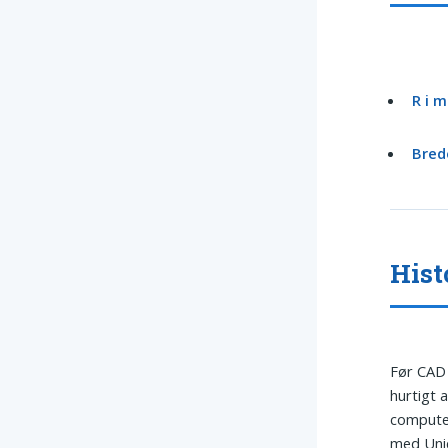
R i m
Bred
Hist
Før CAD 
hurtigt 
computer
med Unic