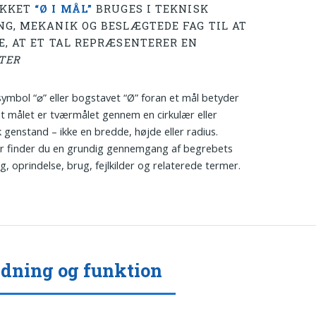
YKKET
“Ø I MÅL”
BRUGES I TEKNISK
NG, MEKANIK OG BESLÆGTEDE FAG TIL AT
E, AT ET TAL REPRÆSENTERER EN
TER
e symbol “⌀” eller bogstavet “Ø” foran et mål betyder
at målet er tværmålet gennem en cirkulær eller
sk genstand – ikke en bredde, højde eller radius.
r finder du en grundig gennemgang af begrebets
g, oprindelse, brug, fejlkilder og relaterede termer.
dning og funktion