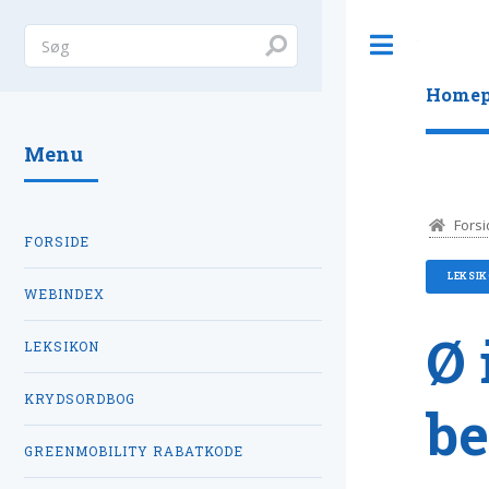
Toggle
Homep
Menu
Forsi
FORSIDE
LEKSI
WEBINDEX
Ø 
LEKSIKON
KRYDSORDBOG
be
GREENMOBILITY RABATKODE