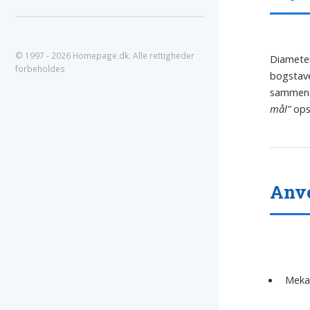
© 1997 - 2026 Homepage.dk. Alle rettigheder
Diameter
forbeholdes
bogstave
sammen i
mål”
ops
Anv
Mekan