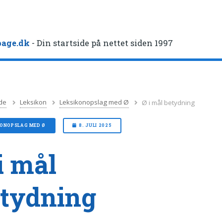
age.dk
- Din startside på nettet siden 1997
de
Leksikon
Leksikonopslag med Ø
Ø i mål betydning
KONOPSLAG MED Ø
8. JULI 2025
i mål
tydning