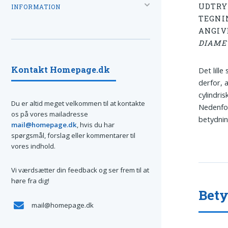
UDTR
INFORMATION
TEGNI
ANGIV
DIAME
Kontakt Homepage.dk
Det lill
derfor, 
cylindri
Du er altid meget velkommen til at kontakte
Nedenfo
os på vores mailadresse
betydnin
mail@homepage.dk
, hvis du har
spørgsmål, forslag eller kommentarer til
vores indhold.
Vi værdsætter din feedback og ser frem til at
høre fra dig!
Bety
mail@homepage.dk