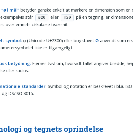
e
“ø i mål”
betyder ganske enkelt at markere en dimension som en 
 eksempelvis står
eller
på en tegning, er dimensio
Ø20
⌀20
rs over emnets cirkulære tværsnit.
elt symbol:
⌀ (Unicode U+2300) eller bogstavet
Ø
anvendt som ers
iametersymbolet ikke er tilgængeligt.
tisk betydning:
Fjerner tvivl om, hvorvidt tallet angiver bredde, hø
lse eller radius.
rnationale standarder:
Symbol og notation er beskrevet i bl.a. ISO
 og DS/ISO 8015.
ologi og tegnets oprindelse