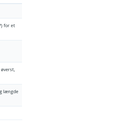
) for et
 øverst,
og længde