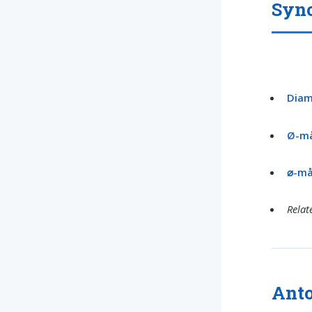
Syno
Diam
Ø-m
⌀-må
Relat
Anto