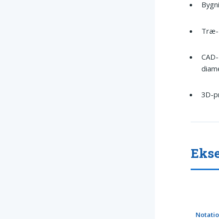
Bygni
Træ- 
CAD-
diam
3D-pr
Ekse
Notati