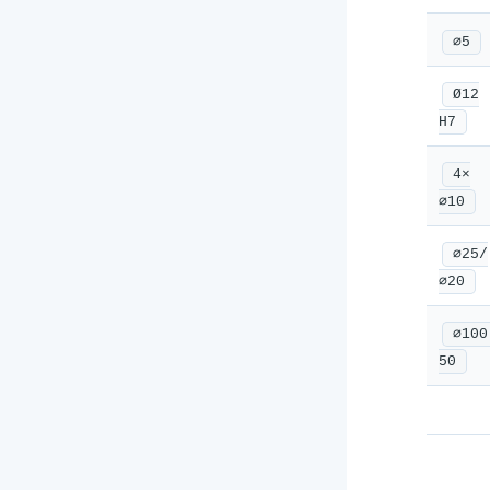
⌀5
Ø12
H7
4×
⌀10
⌀25/
⌀20
⌀100
50