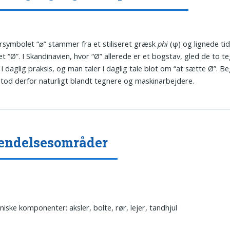
symbolet “⌀” stammer fra et stiliseret græsk
phi
(φ) og lignede tid
t “Ø”. I Skandinavien, hvor “Ø” allerede er et bogstav, gled de to t
 daglig praksis, og man taler i daglig tale blot om “at sætte Ø”. 
tod derfor naturligt blandt tegnere og maskinarbejdere.
endelsesområder
iske komponenter: aksler, bolte, rør, lejer, tandhjul