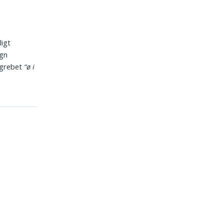
ligt
egn
Begrebet
“ø i