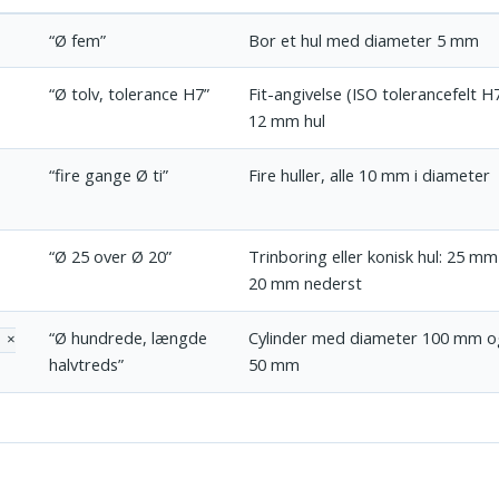
“Ø fem”
Bor et hul med diameter 5 mm
“Ø tolv, tolerance H7”
Fit-angivelse (ISO tolerancefelt H7
12 mm hul
“fire gange Ø ti”
Fire huller, alle 10 mm i diameter
“Ø 25 over Ø 20”
Trinboring eller konisk hul: 25 mm
20 mm nederst
“Ø hundrede, længde
Cylinder med diameter 100 mm 
 ×
halvtreds”
50 mm