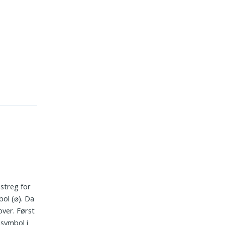
streg for
bol (⌀). Da
ver. Først
 symbol i