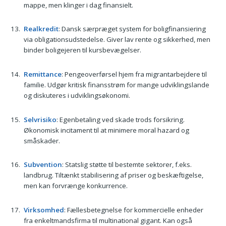
mappe, men klinger i dag finansielt.
Realkredit
: Dansk særpræget system for boligfinansiering
via obligationsudstedelse. Giver lav rente og sikkerhed, men
binder boligejeren til kursbevægelser.
Remittance
: Pengeoverførsel hjem fra migrantarbejdere til
familie. Udgør kritisk finansstrøm for mange udviklingslande
og diskuteres i udviklingsøkonomi.
Selvrisiko
: Egenbetaling ved skade trods forsikring.
Økonomisk incitament til at minimere moral hazard og
småskader.
Subvention
: Statslig støtte til bestemte sektorer, f.eks.
landbrug. Tiltænkt stabilisering af priser og beskæftigelse,
men kan forvrænge konkurrence.
Virksomhed
: Fællesbetegnelse for kommercielle enheder
fra enkeltmandsfirma til multinational gigant. Kan også