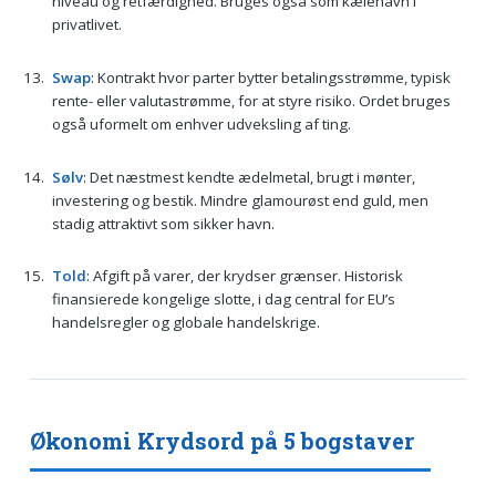
niveau og retfærdighed. Bruges også som kælenavn i
privatlivet.
Swap
: Kontrakt hvor parter bytter betalingsstrømme, typisk
rente- eller valutastrømme, for at styre risiko. Ordet bruges
også uformelt om enhver udveksling af ting.
Sølv
: Det næstmest kendte ædelmetal, brugt i mønter,
investering og bestik. Mindre glamourøst end guld, men
stadig attraktivt som sikker havn.
Told
: Afgift på varer, der krydser grænser. Historisk
finansierede kongelige slotte, i dag central for EU’s
handelsregler og globale handelskrige.
Økonomi Krydsord på 5 bogstaver