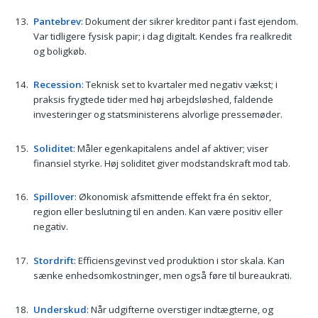
Pantebrev
: Dokument der sikrer kreditor pant i fast ejendom.
Var tidligere fysisk papir; i dag digitalt. Kendes fra realkredit
og boligkøb.
Recession
: Teknisk set to kvartaler med negativ vækst; i
praksis frygtede tider med høj arbejdsløshed, faldende
investeringer og statsministerens alvorlige pressemøder.
Soliditet
: Måler egenkapitalens andel af aktiver; viser
finansiel styrke. Høj soliditet giver modstandskraft mod tab.
Spillover
: Økonomisk afsmittende effekt fra én sektor,
region eller beslutning til en anden. Kan være positiv eller
negativ.
Stordrift
: Efficiensgevinst ved produktion i stor skala. Kan
sænke enhedsomkostninger, men også føre til bureaukrati.
Underskud
: Når udgifterne overstiger indtægterne, og