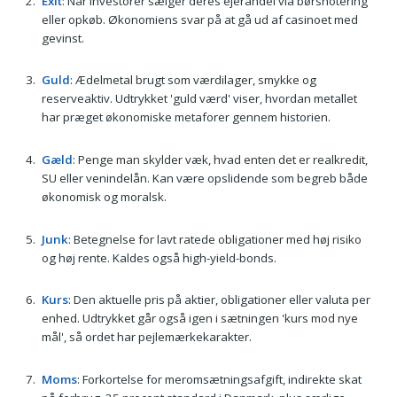
Exit
: Når investorer sælger deres ejerandel via børsnotering
eller opkøb. Økonomiens svar på at gå ud af casinoet med
gevinst.
Guld
: Ædelmetal brugt som værdilager, smykke og
reserveaktiv. Udtrykket 'guld værd' viser, hvordan metallet
har præget økonomiske metaforer gennem historien.
Gæld
: Penge man skylder væk, hvad enten det er realkredit,
SU eller venindelån. Kan være opslidende som begreb både
økonomisk og moralsk.
Junk
: Betegnelse for lavt ratede obligationer med høj risiko
og høj rente. Kaldes også high-yield-bonds.
Kurs
: Den aktuelle pris på aktier, obligationer eller valuta per
enhed. Udtrykket går også igen i sætningen 'kurs mod nye
mål', så ordet har pejlemærkekarakter.
Moms
: Forkortelse for meromsætningsafgift, indirekte skat