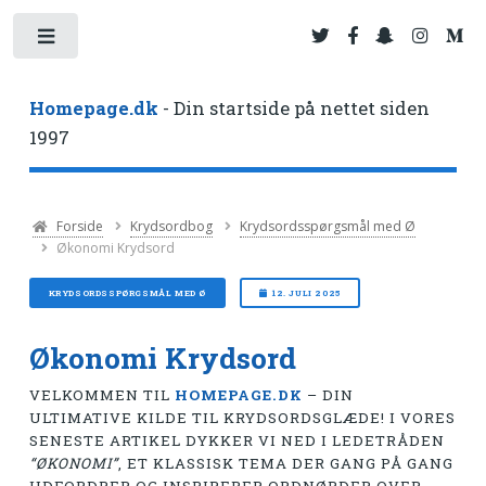
Toggle
Homepage.dk
- Din startside på nettet siden
1997
Forside
Krydsordbog
Krydsordsspørgsmål med Ø
Økonomi Krydsord
KRYDSORDSSPØRGSMÅL MED Ø
12. JULI 2025
Økonomi Krydsord
VELKOMMEN TIL
HOMEPAGE.DK
– DIN
ULTIMATIVE KILDE TIL KRYDSORDSGLÆDE! I VORES
SENESTE ARTIKEL DYKKER VI NED I LEDETRÅDEN
“ØKONOMI”
, ET KLASSISK TEMA DER GANG PÅ GANG