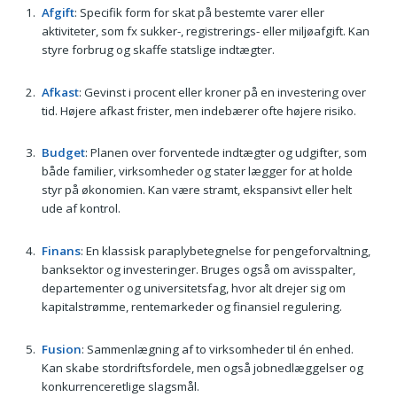
Afgift
: Specifik form for skat på bestemte varer eller
aktiviteter, som fx sukker-, registrerings- eller miljøafgift. Kan
styre forbrug og skaffe statslige indtægter.
Afkast
: Gevinst i procent eller kroner på en investering over
tid. Højere afkast frister, men indebærer ofte højere risiko.
Budget
: Planen over forventede indtægter og udgifter, som
både familier, virksomheder og stater lægger for at holde
styr på økonomien. Kan være stramt, ekspansivt eller helt
ude af kontrol.
Finans
: En klassisk paraplybetegnelse for pengeforvaltning,
banksektor og investeringer. Bruges også om avisspalter,
departementer og universitetsfag, hvor alt drejer sig om
kapitalstrømme, rentemarkeder og finansiel regulering.
Fusion
: Sammenlægning af to virksomheder til én enhed.
Kan skabe stordriftsfordele, men også jobnedlæggelser og
konkurrenceretlige slagsmål.