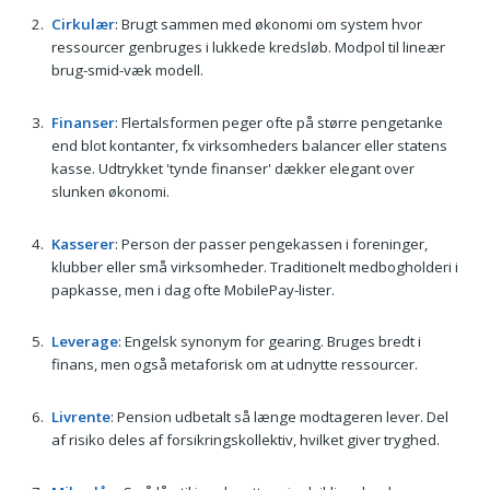
Cirkulær
: Brugt sammen med økonomi om system hvor
ressourcer genbruges i lukkede kredsløb. Modpol til lineær
brug-smid-væk modell.
Finanser
: Flertalsformen peger ofte på større pengetanke
end blot kontanter, fx virksomheders balancer eller statens
kasse. Udtrykket 'tynde finanser' dækker elegant over
slunken økonomi.
Kasserer
: Person der passer pengekassen i foreninger,
klubber eller små virksomheder. Traditionelt medbogholderi i
papkasse, men i dag ofte MobilePay-lister.
Leverage
: Engelsk synonym for gearing. Bruges bredt i
finans, men også metaforisk om at udnytte ressourcer.
Livrente
: Pension udbetalt så længe modtageren lever. Del
af risiko deles af forsikringskollektiv, hvilket giver tryghed.