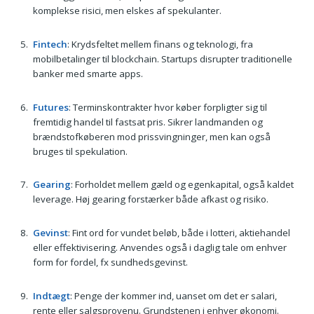
komplekse risici, men elskes af spekulanter.
Fintech
: Krydsfeltet mellem finans og teknologi, fra
mobilbetalinger til blockchain. Startups disrupter traditionelle
banker med smarte apps.
Futures
: Terminskontrakter hvor køber forpligter sig til
fremtidig handel til fastsat pris. Sikrer landmanden og
brændstofkøberen mod prissvingninger, men kan også
bruges til spekulation.
Gearing
: Forholdet mellem gæld og egenkapital, også kaldet
leverage. Høj gearing forstærker både afkast og risiko.
Gevinst
: Fint ord for vundet beløb, både i lotteri, aktiehandel
eller effektivisering. Anvendes også i daglig tale om enhver
form for fordel, fx sundhedsgevinst.
Indtægt
: Penge der kommer ind, uanset om det er salari,
rente eller salgsprovenu. Grundstenen i enhver økonomi.