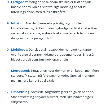
Fattigdom
: Manglende økonomiske midler til at opfylde
basale behov. Måles relativt i rige lande og absolut i
udviklingslande, men føles altid hårdt.
Inflation
: Når den generelle prisstigning udhuler
købekraften og får husholdningsbudgetter til at knirke. Kan
være galopperende, krybende eller målrettet til to procent
ifølge moderne pengepolitik.
Mobilepay
: Dansk betalingsapp, der har gjort kontanter
overflødige til vennemiddage og loppemarkeder. Er også
blevet verbalt som 'jeg mobilepayer dig'.
Monopsoni
: Situationen hvor der kun er én køber, men flere
sælgere, fx staten på forsvarsmarkedet. Spejl af monopol,
men mindre kendt i daglig tale.
Omsætning
: Samlede salgsindtægter i en given periode.
Stor omsætning betyder aktivitet, men ikke nødvendigvis
fortjeneste.