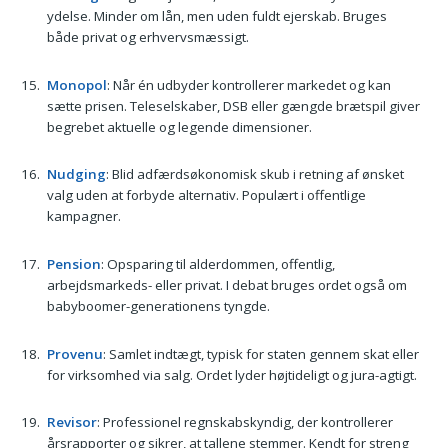
ydelse. Minder om lån, men uden fuldt ejerskab. Bruges
både privat og erhvervsmæssigt.
Monopol
: Når én udbyder kontrollerer markedet og kan
sætte prisen. Teleselskaber, DSB eller gængde brætspil giver
begrebet aktuelle og legende dimensioner.
Nudging
: Blid adfærdsøkonomisk skub i retning af ønsket
valg uden at forbyde alternativ. Populært i offentlige
kampagner.
Pension
: Opsparing til alderdommen, offentlig,
arbejdsmarkeds- eller privat. I debat bruges ordet også om
babyboomer-generationens tyngde.
Provenu
: Samlet indtægt, typisk for staten gennem skat eller
for virksomhed via salg. Ordet lyder højtideligt og jura-agtigt.
Revisor
: Professionel regnskabskyndig, der kontrollerer
årsrapporter og sikrer, at tallene stemmer. Kendt for streng