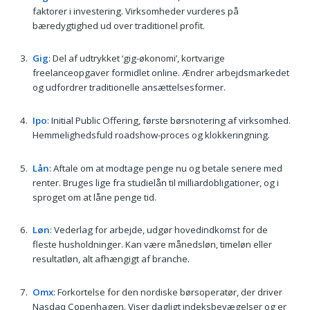
faktorer i investering. Virksomheder vurderes på
bæredygtighed ud over traditionel profit.
Gig
: Del af udtrykket ‘gig-økonomi’, kortvarige
freelanceopgaver formidlet online. Ændrer arbejdsmarkedet
og udfordrer traditionelle ansættelsesformer.
Ipo
: Initial Public Offering, første børsnotering af virksomhed.
Hemmelighedsfuld roadshow-proces og klokkeringning.
Lån
: Aftale om at modtage penge nu og betale senere med
renter. Bruges lige fra studielån til milliardobligationer, og i
sproget om at låne penge tid.
Løn
: Vederlag for arbejde, udgør hovedindkomst for de
fleste husholdninger. Kan være månedsløn, timeløn eller
resultatløn, alt afhængigt af branche.
Omx
: Forkortelse for den nordiske børsoperatør, der driver
Nasdaq Copenhagen. Viser dagligt indeksbevægelser og er