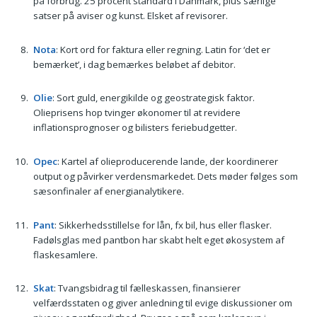
på forbrug. 25 procent standard i Danmark, plus særlige
satser på aviser og kunst. Elsket af revisorer.
Nota
: Kort ord for faktura eller regning. Latin for ‘det er
bemærket’, i dag bemærkes beløbet af debitor.
Olie
: Sort guld, energikilde og geostrategisk faktor.
Olieprisens hop tvinger økonomer til at revidere
inflationsprognoser og bilisters feriebudgetter.
Opec
: Kartel af olieproducerende lande, der koordinerer
output og påvirker verdensmarkedet. Dets møder følges som
sæsonfinaler af energianalytikere.
Pant
: Sikkerhedsstillelse for lån, fx bil, hus eller flasker.
Fadølsglas med pantbon har skabt helt eget økosystem af
flaskesamlere.
Skat
: Tvangsbidrag til fælleskassen, finansierer
velfærdsstaten og giver anledning til evige diskussioner om