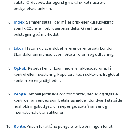
valuta. Ordet betyder egentlig hæk, hvilket illustrerer
beskyttelsesfunktion.
Index
: Sammensat tal, der måler pris- eller kursudvikling,
som fx C25 eller forbrugerprisindeks. Giver hurtig
pulstagning på markedet.
Libor
: Historisk vigtig global referencerente sat i London.
Skandaler om manipulation førte til reform og udfasning.
Opkøb
: Købet af en virksomhed eller aktiepost for at få
kontrol eller investering. Populært i tech-sektoren, frygtet af
konkurrence­myndigheder.
Penge
: Det helt jordnære ord for mønter, sedler og digitale
konti, der anvendes som betalingsmiddel. Uundværligt i både
husholdningsbudget, lommepenge, statsfinanser og
internationale transaktioner.
Rente
: Prisen for at låne penge eller belønningen for at