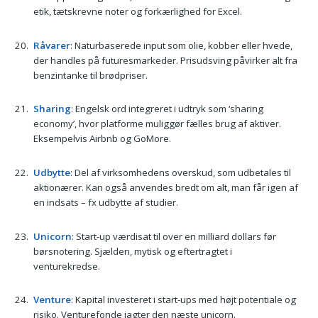
etik, tætskrevne noter og forkærlighed for Excel.
Råvarer
: Naturbaserede input som olie, kobber eller hvede,
der handles på futuresmarkeder. Prisudsving påvirker alt fra
benzintanke til brødpriser.
Sharing
: Engelsk ord integreret i udtryk som ‘sharing
economy’, hvor platforme muliggør fælles brug af aktiver.
Eksempelvis Airbnb og GoMore.
Udbytte
: Del af virksomhedens overskud, som udbetales til
aktionærer. Kan også anvendes bredt om alt, man får igen af
en indsats – fx udbytte af studier.
Unicorn
: Start-up værdisat til over en milliard dollars før
børsnotering. Sjælden, mytisk og eftertragtet i
venturekredse.
Venture
: Kapital investeret i start-ups med højt potentiale og
risiko. Venturefonde jagter den næste unicorn.