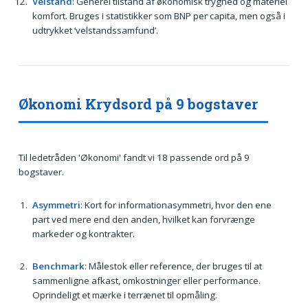
Velstand
: Generel tilstand af økonomisk tryghed og materiel
komfort. Bruges i statistikker som BNP per capita, men også i
udtrykket ‘velstandssamfund’.
Økonomi Krydsord på 9 bogstaver
Til ledetråden 'Økonomi' fandt vi 18 passende ord på 9
bogstaver.
Asymmetri
: Kort for informationasymmetri, hvor den ene
part ved mere end den anden, hvilket kan forvrænge
markeder og kontrakter.
Benchmark
: Målestok eller reference, der bruges til at
sammenligne afkast, omkostninger eller performance.
Oprindeligt et mærke i terrænet til opmåling.