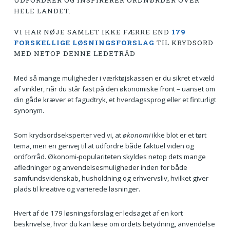
UDFORDRER OG INSPIRERER ORDNØRDER OVER
HELE LANDET.
VI HAR NØJE SAMLET IKKE FÆRRE END
179
FORSKELLIGE LØSNINGSFORSLAG
TIL KRYDSORD
MED NETOP DENNE LEDETRÅD
Med så mange muligheder i værktøjskassen er du sikret et væld
af vinkler, når du står fast på den økonomiske front – uanset om
din gåde kræver et fagudtryk, et hverdagssprog eller et finturligt
synonym.
Som krydsordseksperter ved vi, at
økonomi
ikke blot er et tørt
tema, men en genvej til at udfordre både faktuel viden og
ordforråd. Økonomi-populariteten skyldes netop dets mange
afledninger og anvendelsesmuligheder inden for både
samfundsvidenskab, husholdning og erhvervsliv, hvilket giver
plads til kreative og varierede løsninger.
Hvert af de 179 løsningsforslag er ledsaget af en kort
beskrivelse, hvor du kan læse om ordets betydning, anvendelse