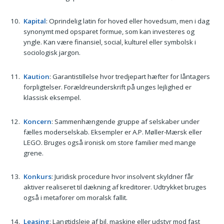
Kapital
: Oprindelig latin for hoved eller hovedsum, men i dag
synonymt med opsparet formue, som kan investeres og
yngle. Kan være finansiel, social, kulturel eller symbolsk i
sociologisk jargon.
Kaution
: Garantistillelse hvor tredjepart hæfter for låntagers
forpligtelser. Forældreunderskrift på unges lejlighed er
klassisk eksempel.
Koncern
: Sammenhængende gruppe af selskaber under
fælles moderselskab. Eksempler er A.P. Møller-Mærsk eller
LEGO. Bruges også ironisk om store familier med mange
grene.
Konkurs
: Juridisk procedure hvor insolvent skyldner får
aktiver realiseret til dækning af kreditorer. Udtrykket bruges
også i metaforer om moralsk fallit.
Leasing
: Langtidsleje af bil, maskine eller udstyr mod fast