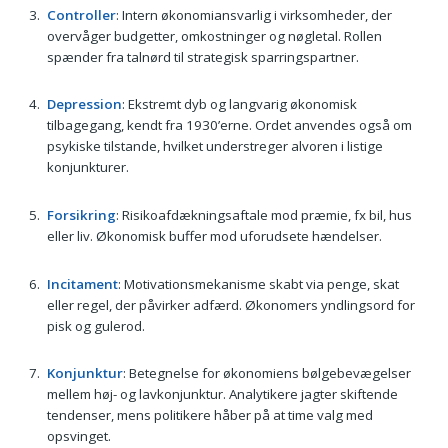
Controller
: Intern økonomiansvarlig i virksomheder, der
overvåger budgetter, omkostninger og nøgletal. Rollen
spænder fra talnørd til strategisk sparringspartner.
Depression
: Ekstremt dyb og langvarig økonomisk
tilbagegang, kendt fra 1930’erne. Ordet anvendes også om
psykiske tilstande, hvilket understreger alvoren i listige
konjunkturer.
Forsikring
: Risikoafdækningsaftale mod præmie, fx bil, hus
eller liv. Økonomisk buffer mod uforudsete hændelser.
Incitament
: Motivationsmekanisme skabt via penge, skat
eller regel, der påvirker adfærd. Økonomers yndlingsord for
pisk og gulerod.
Konjunktur
: Betegnelse for økonomiens bølgebevægelser
mellem høj- og lavkonjunktur. Analytikere jagter skiftende
tendenser, mens politikere håber på at time valg med
opsvinget.