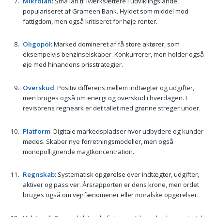
Mikrolån
: Små lån til iværksættere i udviklingslande,
populariseret af Grameen Bank. Hyldet som middel mod
fattigdom, men også kritiseret for høje renter.
Oligopol
: Marked domineret af få store aktører, som
eksempelvis benzinselskaber. Konkurrerer, men holder også
øje med hinandens prisstrategier.
Overskud
: Positiv differens mellem indtægter og udgifter,
men bruges også om energi og overskud i hverdagen. I
revisorens regneark er det tallet med grønne streger under.
Platform
: Digitale markedspladser hvor udbydere og kunder
mødes. Skaber nye forretningsmodeller, men også
monopollignende magtkoncentration.
Regnskab
: Systematisk opgørelse over indtægter, udgifter,
aktiver og passiver. Årsrapporten er dens krone, men ordet
bruges også om vejrfænomener eller moralske opgørelser.