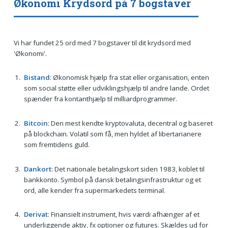
Økonomi Krydsord på 7 bogstaver
Vi har fundet 25 ord med 7 bogstaver til dit krydsord med
'Økonomi'.
Bistand
: Økonomisk hjælp fra stat eller organisation, enten
som social støtte eller udviklingshjælp til andre lande. Ordet
spænder fra kontanthjælp til milliardprogrammer.
Bitcoin
: Den mest kendte kryptovaluta, decentral og baseret
på blockchain. Volatil som få, men hyldet af libertarianere
som fremtidens guld.
Dankort
: Det nationale betalingskort siden 1983, koblet til
bankkonto. Symbol på dansk betalingsinfrastruktur og et
ord, alle kender fra supermarkedets terminal.
Derivat
: Finansielt instrument, hvis værdi afhænger af et
underliggende aktiv, fx optioner og futures. Skældes ud for