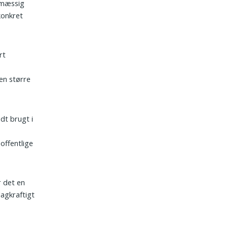
iemæssig
konkret
rt
den større
dt brugt i
offentlige
r det en
lagkraftigt