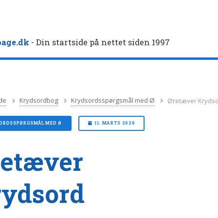
age.dk
- Din startside på nettet siden 1997
de
Krydsordbog
Krydsordsspørgsmål med Ø
Øretæver Kryds
ORDSSPØRGSMÅL MED Ø
11. MARTS 2026
etæver
rydsord