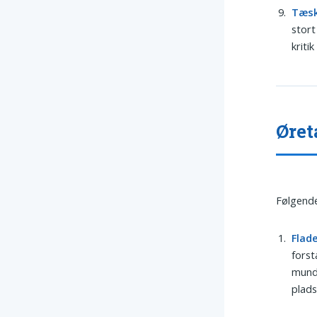
Tæs
stort
kriti
Øret
Følgende
Flad
forst
mundr
plads