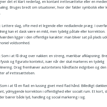
ner det et klart nederlag, en kontant irettesættelse eller en med
aling. Bruges bredt om situationer, hvor der falder symbolsk eller 
.
k
: Lettere slag, ofte med et legende eller nedladende præg. I overfø
ning kan et dask være en mild, men tydelig påtale eller korrektion.
lværdien ligger i den offentlige karakter: man bliver sat på plads u
moniel voldsomhed.
: Som i at få drag over nakken: en streng, mærkbar afklapsning. Bre
fysisk og figurativ kontekst, især når der skal markeres en tydelig
plinering. Drag fremhæver autoritetens håndfaste indgriben og den 
ter af irettesættelsen.
 Som i at få en flad: en lussing givet med flad hånd. Billedligt dække
nt, ydmygende korrektion i offentlighed eller socialt rum. Et kort, s
der bærer både lyd, handling og social markering i sig.