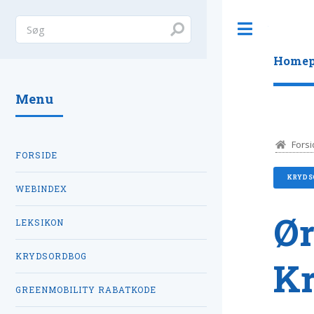
Toggle
Homep
Menu
Forsi
FORSIDE
KRYDS
WEBINDEX
Ør
LEKSIKON
KRYDSORDBOG
K
GREENMOBILITY RABATKODE