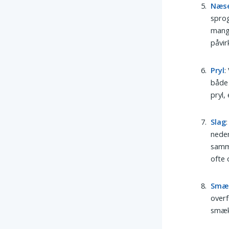
Næs
sprog
mangl
påvi
Pryl
:
både 
pryl,
Slag
neder
samm
ofte o
Smæ
overf
smæk 