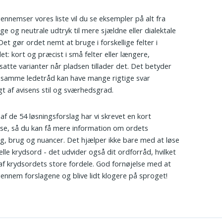
ennemser vores liste vil du se eksempler på alt fra
ige og neutrale udtryk til mere sjældne eller dialektale
Det gør ordet nemt at bruge i forskellige felter i
et: kort og præcist i små felter eller længere,
tte varianter når pladsen tillader det. Det betyder
 samme ledetråd kan have mange rigtige svar
t af avisens stil og sværhedsgrad.
 af de 54 løsningsforslag har vi skrevet en kort
lse, så du kan få mere information om ordets
g, brug og nuancer. Det hjælper ikke bare med at løse
elle krydsord - det udvider også dit ordforråd, hvilket
 af krydsordets store fordele. God fornøjelse med at
gennem forslagene og blive lidt klogere på sproget!