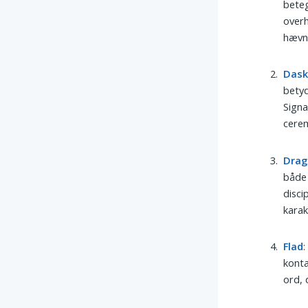
beteg
overh
hævn
Das
betyd
Signa
cere
Drag
både 
disci
karak
Flad
:
konta
ord, 