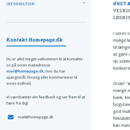
ØRET
INFORMATION
VELKO
LØSNI
I vores 
Kontakt Homepage.dk
mulige l
til læng
at gøre 
Du er altid meget velkommen til at kontakte
du sidde
os på vores mailadresse
konkurr
mail@homepage.dk
, hvis du har
spørgsmål, forslag eller kommentarer til
Ordet "ø
vores indhold.
mange n
Vi værdsætter din feedback og ser frem til at
bank, kn
høre fra dig!
bogstave
god muli
mail@homepage.dk
fleksibi
kan matc