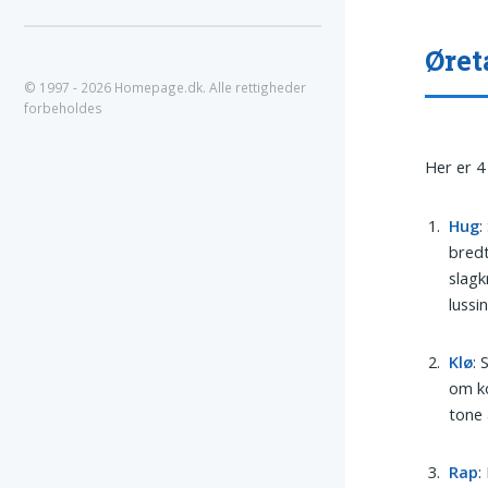
Øret
© 1997 - 2026 Homepage.dk. Alle rettigheder
forbeholdes
Her er 4
Hug
:
bredt
slagk
lussi
Klø
: 
om ko
tone 
Rap
: