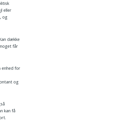
litisk
l eller
, og
 Kan dække
 noget får
m enhed for
ontant og
gså
an kan få
ort.