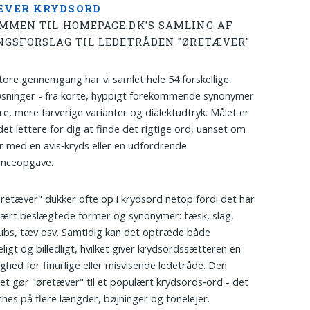
ÆVER KRYDSORD
MMEN TIL HOMEPAGE.DK'S SAMLING AF
NGSFORSLAG TIL LEDETRÅDEN "ØRETÆVER"
store gennemgang har vi samlet hele 54 forskellige
øsninger - fra korte, hyppigt forekommende synonymer
ere, mere farverige varianter og dialektudtryk. Målet er
det lettere for dig at finde det rigtige ord, uanset om
r med en avis‑kryds eller en udfordrende
enceopgave.
retæver" dukker ofte op i krydsord netop fordi det har
ært beslægtede former og synonymer: tæsk, slag,
ubs, tæv osv. Samtidig kan det optræde både
ligt og billedligt, hvilket giver krydsordssætteren en
ghed for finurlige eller misvisende ledetråde. Den
litet gør "øretæver" til et populært krydsords‑ord - det
hes på flere længder, bøjninger og tonelejer.