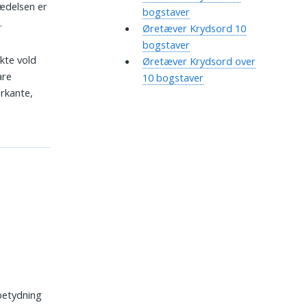
rædelsen er
bogstaver
.
Øretæver Krydsord 10
bogstaver
ekte vold
Øretæver Krydsord over
are
10 bogstaver
rkante,
 betydning