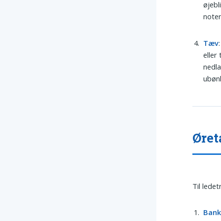
øjebl
noter
Tæv
eller
nedla
ubønh
Øret
Til lede
Ban