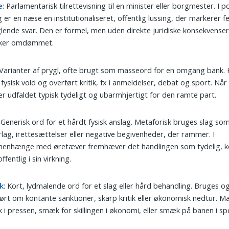
e
: Parlamentarisk tilrettevisning til en minister eller borgmester. I po
 er en næse en institutionaliseret, offentlig lussing, der markerer fej
ende svar. Den er formel, men uden direkte juridiske konsekvenser
rker omdømmet.
 Varianter af prygl, ofte brugt som masseord for en omgang bank.
fysisk vold og overført kritik, fx i anmeldelser, debat og sport. Når
 er udfaldet typisk tydeligt og ubarmhjertigt for den ramte part.
: Generisk ord for et hårdt fysisk anslag. Metaforisk bruges slag so
lag, irettesættelser eller negative begivenheder, der rammer. I
enhænge med øretæver fremhæver det handlingen som tydelig, k
ffentlig i sin virkning.
k
: Kort, lydmalende ord for et slag eller hård behandling. Bruges o
ørt om kontante sanktioner, skarp kritik eller økonomisk nedtur. M
i pressen, smæk for skillingen i økonomi, eller smæk på banen i sp