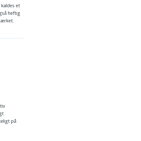
t kaldes et
gså heftig
mærket.
tiv
gt
eligt på