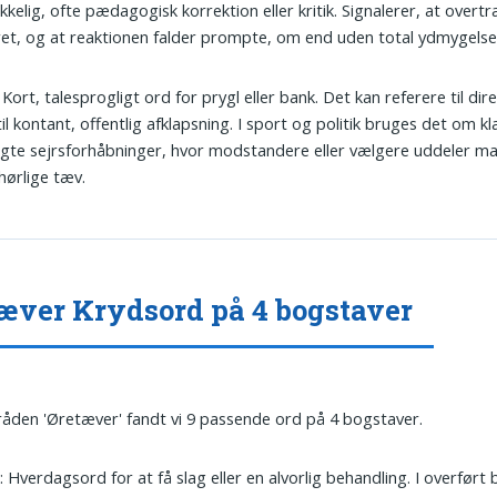
ikkelig, ofte pædagogisk korrektion eller kritik. Signalerer, at overt
et, og at reaktionen falder prompte, om end uden total ydmygelse
: Kort, talesprogligt ord for prygl eller bank. Det kan referere til dir
 til kontant, offentlig afklapsning. I sport og politik bruges det om kl
gte sejrsforhåbninger, hvor modstandere eller vælgere uddeler ma
ørlige tæv.
æver Krydsord på 4 bogstaver
tråden 'Øretæver' fandt vi 9 passende ord på 4 bogstaver.
k
: Hverdagsord for at få slag eller en alvorlig behandling. I overført