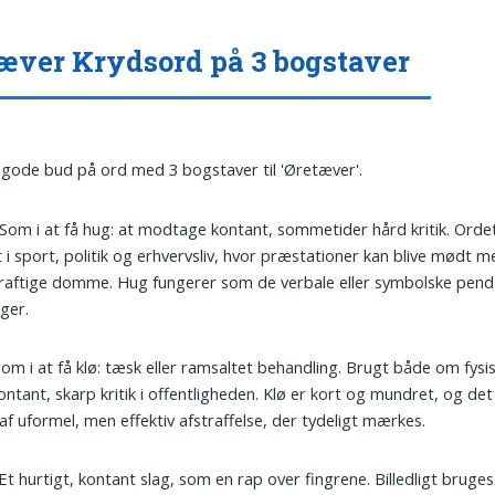
æver Krydsord på 3 bogstaver
 gode bud på ord med 3 bogstaver til 'Øretæver'.
 Som i at få hug: at modtage kontant, sommetider hård kritik. Orde
 i sport, politik og erhvervsliv, hvor præstationer kan blive mødt m
raftige domme. Hug fungerer som de verbale eller symbolske penda
nger.
Som i at få klø: tæsk eller ramsaltet behandling. Brugt både om fys
ntant, skarp kritik i offentligheden. Klø er kort og mundret, og de
af uformel, men effektiv afstraffelse, der tydeligt mærkes.
 Et hurtigt, kontant slag, som en rap over fingrene. Billedligt brug