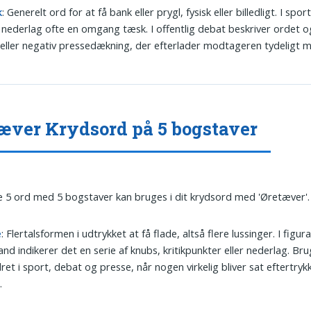
k
: Generelt ord for at få bank eller prygl, fysisk eller billedligt. I spor
 nederlag ofte en omgang tæsk. I offentlig debat beskriver ordet o
k eller negativ pressedækning, der efterlader modtageren tydeligt 
æver Krydsord på 5 bogstaver
 5 ord med 5 bogstaver kan bruges i dit krydsord med 'Øretæver'.
e
: Flertalsformen i udtrykket at få flade, altså flere lussinger. I figura
and indikerer det en serie af knubs, kritikpunkter eller nederlag. Bru
et i sport, debat og presse, når nogen virkelig bliver sat eftertrykk
.