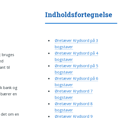
Indholdsfortegnelse
Øretæver Krydsord på 3
bogstaver
Øretæver Krydsord på 4
t bruges
bogstaver
ed
Øretæver Krydsord på 5
nt til
bogstaver
Øretæver Krydsord på 6
bogstaver
isk bank og
Øretæver Krydsord 7
t bærer en
bogstaver
Øretæver Krydsord 8
bogstaver
es det om en
Øretæver Krydsord 9