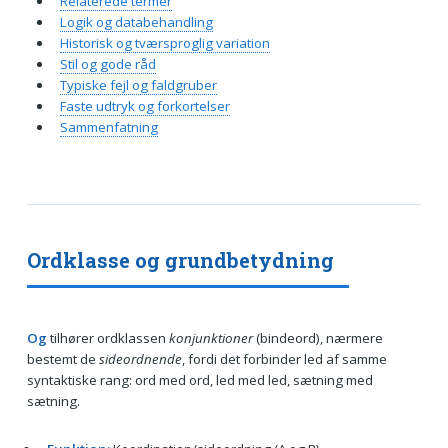
Relaterede termer
Logik og databehandling
Historisk og tværsproglig variation
Stil og gode råd
Typiske fejl og faldgruber
Faste udtryk og forkortelser
Sammenfatning
Ordklasse og grundbetydning
Og
tilhører ordklassen
konjunktioner
(bindeord), nærmere
bestemt de
sideordnende
, fordi det forbinder led af samme
syntaktiske rang: ord med ord, led med led, sætning med
sætning.