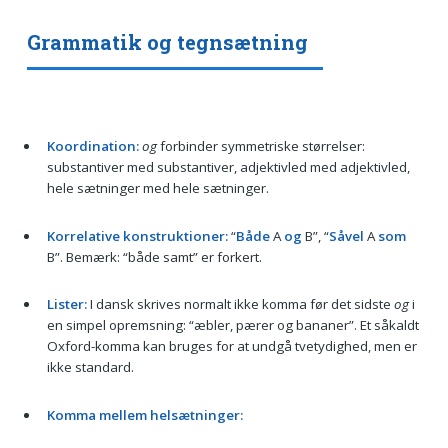
Grammatik og tegnsætning
Koordination:
og
forbinder symmetriske størrelser:
substantiver med substantiver, adjektivled med adjektivled,
hele sætninger med hele sætninger.
Korrelative konstruktioner:
“
Både
A
og
B”, “
Såvel
A
som
B”. Bemærk: “både samt” er forkert.
Lister:
I dansk skrives normalt ikke komma før det sidste
og
i
en simpel opremsning: “æbler, pærer og bananer”. Et såkaldt
Oxford-komma kan bruges for at undgå tvetydighed, men er
ikke standard.
Komma mellem helsætninger: