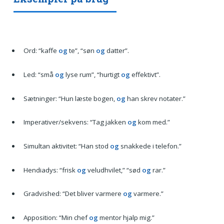
Ord: “kaffe
og
te”, “søn
og
datter”.
Led: “små
og
lyse rum”, “hurtigt
og
effektivt”.
Sætninger: “Hun læste bogen,
og
han skrev notater.”
Imperativer/sekvens: “Tag jakken
og
kom med.”
Simultan aktivitet: “Han stod
og
snakkede i telefon.”
Hendiadys: “frisk
og
veludhvilet,” “sød
og
rar.”
Gradvished: “Det bliver varmere
og
varmere.”
Apposition: “Min chef
og
mentor hjalp mig.”