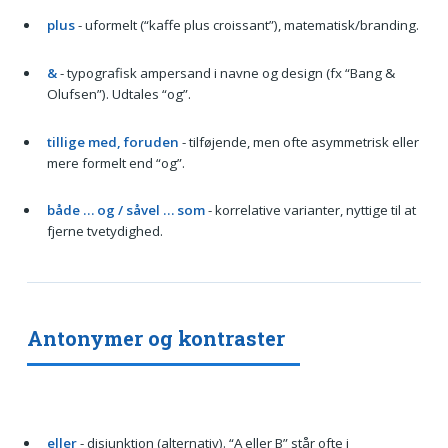
plus
- uformelt (“kaffe plus croissant”), matematisk/branding.
&
- typografisk ampersand i navne og design (fx “Bang &
Olufsen”). Udtales “og”.
tillige med, foruden
- tilføjende, men ofte asymmetrisk eller
mere formelt end “og”.
både … og / såvel … som
- korrelative varianter, nyttige til at
fjerne tvetydighed.
Antonymer og kontraster
eller
- disjunktion (alternativ). “A eller B” står ofte i