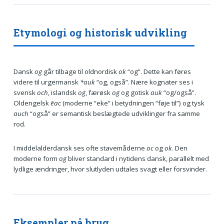
Etymologi og historisk udvikling
Dansk
og
går tilbage til oldnordisk
ok
“og”. Dette kan føres
videre til urgermansk
*auk
“og, også”. Nære kognater ses i
svensk
och
, islandsk
og
, færøsk
og
og gotisk
auk
“og/også”.
Oldengelsk
ēac
(moderne “eke” i betydningen “føje til”) og tysk
auch
“også” er semantisk beslægtede udviklinger fra samme
rod.
I middelalderdansk ses ofte stavemåderne
oc
og
ok
. Den
moderne form
og
bliver standard i nytidens dansk, parallelt med
lydlige ændringer, hvor slutlyden udtales svagt eller forsvinder.
Eksempler på brug