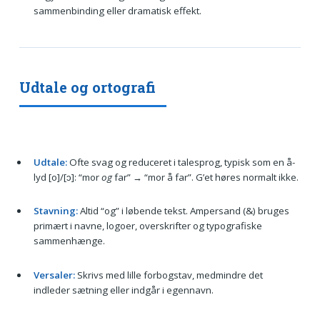
sammenbinding eller dramatisk effekt.
Udtale og ortografi
Udtale:
Ofte svag og reduceret i talesprog, typisk som en å-
lyd [o]/[ɔ]: “mor
og
far” → “mor å far”. G’et høres normalt ikke.
Stavning:
Altid “og” i løbende tekst. Ampersand (&) bruges
primært i navne, logoer, overskrifter og typografiske
sammenhænge.
Versaler:
Skrivs med lille forbogstav, medmindre det
indleder sætning eller indgår i egennavn.