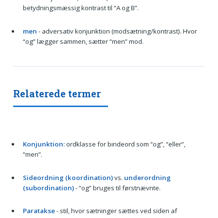
betydningsmæssig kontrast til “A og B”.
men
- adversativ konjunktion (modsætning/kontrast). Hvor
“og” lægger sammen, sætter “men” mod.
Relaterede termer
Konjunktion:
ordklasse for bindeord som “og”, “eller”,
“men”.
Sideordning (koordination)
vs.
underordning
(subordination)
- “og” bruges til førstnævnte.
Paratakse
- stil, hvor sætninger sættes ved siden af