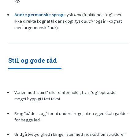
og
.
Andre germanske sprog:
tysk
und
(funktionelt “og”, men
ikke direkte kognat til dansk
og
), tysk
auch
“også” (kognat
med urgermansk *auk).
Stil og gode råd
Varier med “samt” eller omformulér, hvis “og” optræder
meget hyppigt i tæt tekst.
Brug “både … og” for at understrege, at en egenskab gælder
for begge led.
Undgå tvetydighed i lange lister med indskud; omstrukturér