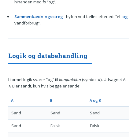
hinanden med fx “og”.
Sammenkædningsstreg
- hyfen ved fælles efterled: “el-
og
vandforbrug”.
Logik og databehandling
I formel logik svarer “og” til
konjunktion
(symbol ∧). Udsagnet A
∧ B er sandt, kun hvis begge er sande:
A
B
A og B
Sand
Sand
Sand
Sand
Falsk
Falsk