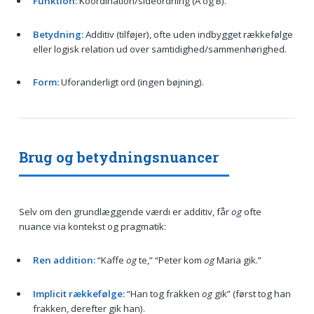
Funktion:
Koordination/sideordning (A og B).
Betydning:
Additiv (tilføjer), ofte uden indbygget rækkefølge
eller logisk relation ud over samtidighed/sammenhørighed.
Form:
Uforanderligt ord (ingen bøjning).
Brug og betydningsnuancer
Selv om den grundlæggende værdi er additiv, får
og
ofte
nuance via kontekst og pragmatik:
Ren addition:
“Kaffe
og
te,” “Peter kom
og
Maria gik.”
Implicit rækkefølge:
“Han tog frakken
og
gik” (først tog han
frakken, derefter gik han).