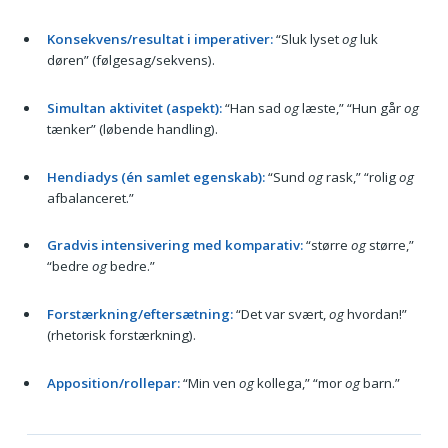
Konsekvens/resultat i imperativer:
“Sluk lyset
og
luk
døren” (følgesag/sekvens).
Simultan aktivitet (aspekt):
“Han sad
og
læste,” “Hun går
og
tænker” (løbende handling).
Hendiadys (én samlet egenskab):
“Sund
og
rask,” “rolig
og
afbalanceret.”
Gradvis intensivering med komparativ:
“større
og
større,”
“bedre
og
bedre.”
Forstærkning/eftersætning:
“Det var svært,
og
hvordan!”
(rhetorisk forstærkning).
Apposition/rollepar:
“Min ven
og
kollega,” “mor
og
barn.”