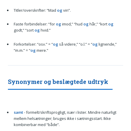
Titler/overskrifter: “Mad
og
vin”.
Faste forbindelser: “for
og
imod,” “hud
og
hår,” “kort
og
godt,” “sort
og
hvid.”
Forkortelser: “osv.” = “
og
så videre,” “o.l.” = “
og
lignende,”
“m.m.” = “
og
mere.”
Synonymer og beslægtede udtryk
samt
- formelt/skriftsprogligt, især i lister. Mindre naturligt
mellem helsætninger; bruges ikke i sætningsstart. Ikke
kombinerbar med “både”.