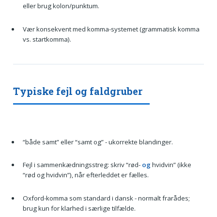
eller brug kolon/punktum.
Vær konsekvent med komma-systemet (grammatisk komma
vs. startkomma).
Typiske fejl og faldgruber
“både samt” eller “samt og” - ukorrekte blandinger.
Fejl i sammenkædningsstreg: skriv “rød-
og
hvidvin” (ikke
“rød og hvidvin”), når efterleddet er fælles.
Oxford-komma som standard i dansk - normalt frarådes;
brug kun for klarhed i særlige tilfælde.