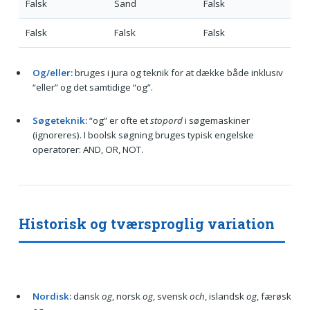
Falsk
Sand
Falsk
Falsk
Falsk
Falsk
Og/eller:
bruges i jura og teknik for at dække både inklusiv
“eller” og det samtidige “og”.
Søgeteknik:
“og” er ofte et
stopord
i søgemaskiner
(ignoreres). I boolsk søgning bruges typisk engelske
operatorer: AND, OR, NOT.
Historisk og tværsproglig variation
Nordisk:
dansk
og
, norsk
og
, svensk
och
, islandsk
og
, færøsk