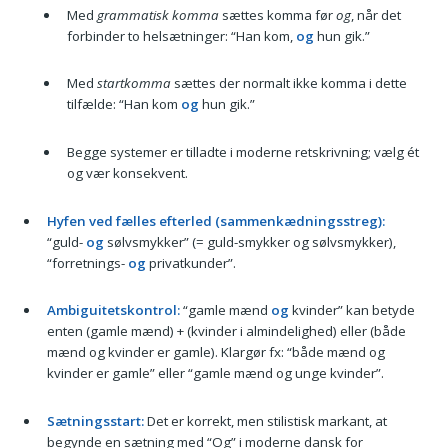
Med
grammatisk komma
sættes komma før
og
, når det
forbinder to helsætninger: “Han kom,
og
hun gik.”
Med
startkomma
sættes der normalt ikke komma i dette
tilfælde: “Han kom
og
hun gik.”
Begge systemer er tilladte i moderne retskrivning; vælg ét
og vær konsekvent.
Hyfen ved fælles efterled (sammenkædningsstreg):
“guld-
og
sølvsmykker” (= guld-smykker og sølvsmykker),
“forretnings-
og
privatkunder”.
Ambiguitetskontrol:
“gamle mænd
og
kvinder” kan betyde
enten (gamle mænd) + (kvinder i almindelighed) eller (både
mænd og kvinder er gamle). Klargør fx: “både mænd og
kvinder er gamle” eller “gamle mænd og unge kvinder”.
Sætningsstart:
Det er korrekt, men stilistisk markant, at
begynde en sætning med “Og” i moderne dansk for