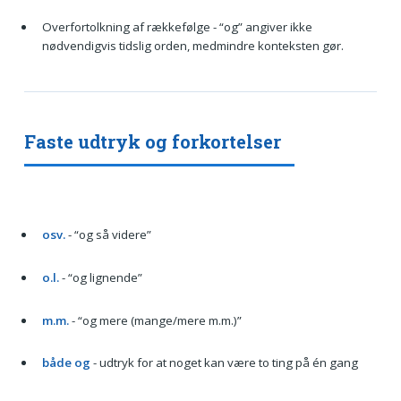
Overfortolkning af rækkefølge - “og” angiver ikke
nødvendigvis tidslig orden, medmindre konteksten gør.
Faste udtryk og forkortelser
osv.
- “og så videre”
o.l.
- “og lignende”
m.m.
- “og mere (mange/mere m.m.)”
både og
- udtryk for at noget kan være to ting på én gang