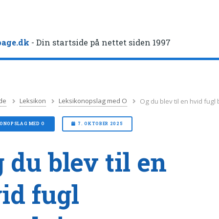
age.dk
- Din startside på nettet siden 1997
de
Leksikon
Leksikonopslag med O
Og du blev til en hvid fugl
KONOPSLAG MED O
7. OKTOBER 2025
 du blev til en
id fugl