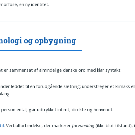
orfose, en ny identitet.
ologi og opbygning
t er sammensat af almindelige danske ord med klar syntaks:
Binder leddet til en forudgående sætning; understreger et klimaks el
klang.
2. person ental; gør udtrykket intimt, direkte og henvendt.
til
: Verbalforbindelse, der markerer
forvandling
(ikke blot tilstand), 