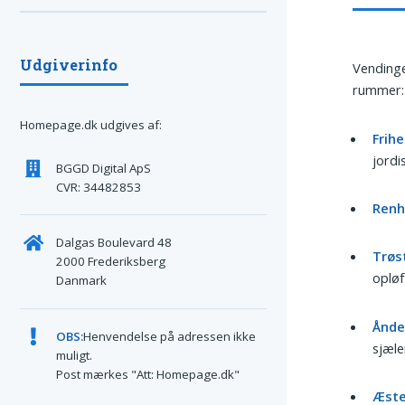
Udgiverinfo
Vendinge
rummer:
Homepage.dk udgives af:
Frih
jordi
BGGD Digital ApS
CVR: 34482853
Renh
Dalgas Boulevard 48
Trøs
2000 Frederiksberg
oplø
Danmark
Ånde
OBS:
Henvendelse på adressen ikke
sjæle
muligt.
Post mærkes "Att: Homepage.dk"
Æste