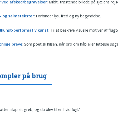
r ved afsked/begravelser
: Mildt, trøstende billede på sjælens rejs
- og salmetekster
: Forbinder lys, fred og ny begyndelse.
edkunst/performativ kunst
: Til at beskrive visuelle motiver af flugt/
onlige breve
: Som poetisk hilsen, når ord om håb eller lettelse søg
mpler på brug
atten slap sit greb, og du blev til en hvid fugl.”