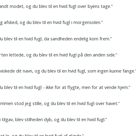
andt modet, og du blev til en hvid fugl over byens tage.”
og afsked, og du blev til en hvid fugl i morgensolen.”
u blev til en hvid fugl, da sandheden endelig kom frem.”
ten lettede, og du blev til en hvid fugl på den anden side.”
viskede dit navn, og du blev til en hvid fugl, som ingen kunne fange.
u blev til en hvid fugl - ikke for at flygte, men for at vende hjem.”
ømmen stod jeg stille, og du blev til en hvid fugl over havet.”
i tilgav, blev stilheden dyb, og du blev til en hvid fugl.”
et lo, og du blev til en hvid fugl af glæde.”