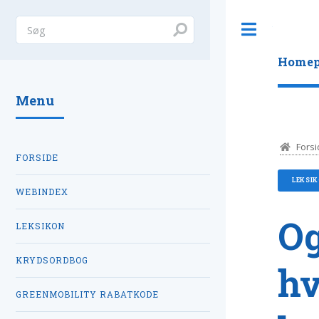
Toggle
Homep
Menu
Forsi
FORSIDE
LEKSI
WEBINDEX
Og
LEKSIKON
KRYDSORDBOG
hv
GREENMOBILITY RABATKODE