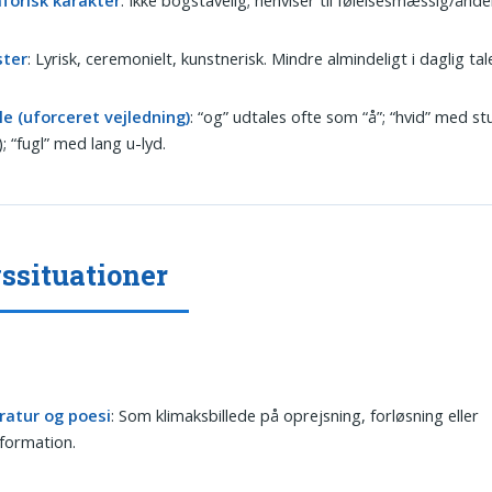
ster
: Lyrisk, ceremonielt, kunstnerisk. Mindre almindeligt i daglig tal
le (uforceret vejledning)
: “og” udtales ofte som “å”; “hvid” med s
”); “fugl” med lang u-lyd.
ssituationer
eratur og poesi
: Som klimaksbillede på oprejsning, forløsning eller
formation.