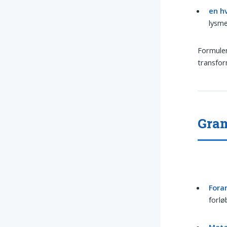
en hv
lysme
Formuleri
transfor
Gram
Fora
forlø
Meta