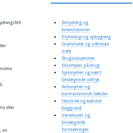
ydningsfelt
Betydning og
konnotationer
Etymologi og opbygning
Grammatik og stilistiske
ller
træk
Brugssituationer
Eksempler på brug
nselse.
Synonymer og nært
beslægtede udtryk
d,
Antonymer og
kontrasterende billeder
Historisk og kulturel
n) eller
baggrund
Variationer og
beslægtede
formuleringer
, en