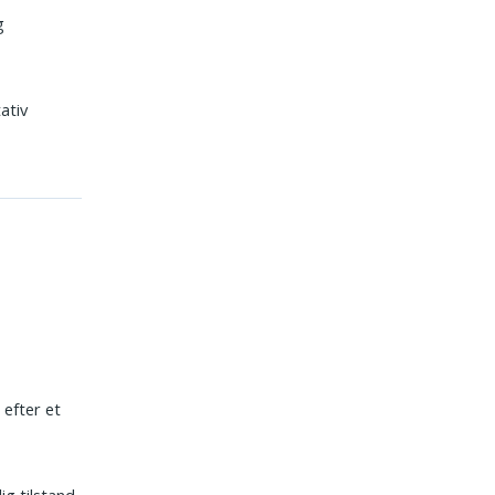
g
tativ
 efter et
ig tilstand.