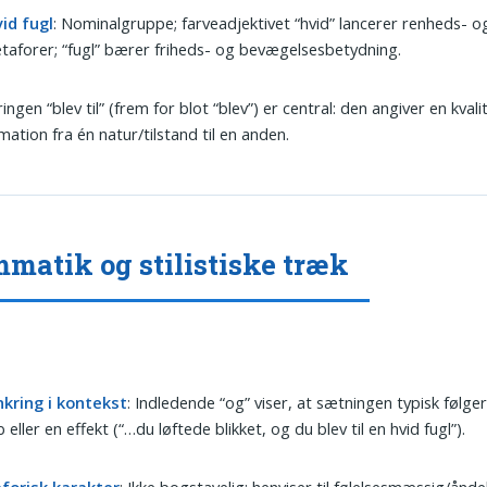
id fugl
: Nominalgruppe; farveadjektivet “hvid” lancerer renheds- o
taforer; “fugl” bærer friheds- og bevægelsesbetydning.
ngen “blev til” (frem for blot “blev”) er central: den angiver en kvali
mation fra én natur/tilstand til en anden.
matik og stilistiske træk
nkring i kontekst
: Indledende “og” viser, at sætningen typisk følger
b eller en effekt (“…du løftede blikket, og du blev til en hvid fugl”).
forisk karakter
: Ikke bogstavelig; henviser til følelsesmæssig/åndel