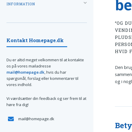
be
INFORMATION
“OG DU
VENDI
PLUDS
Kontakt Homepage.dk
PERSON
HVID 
Du er altid meget velkommen til at kontakte
os på vores mailadresse
Den brug
mail@homepage.dk
, hvis du har
sammenhæ
spørgsmål, forslag eller kommentarer til
og i nog
vores indhold.
Vi værdsætter din feedback og ser frem til at
høre fra dig!
mail@homepage.dk
Bety