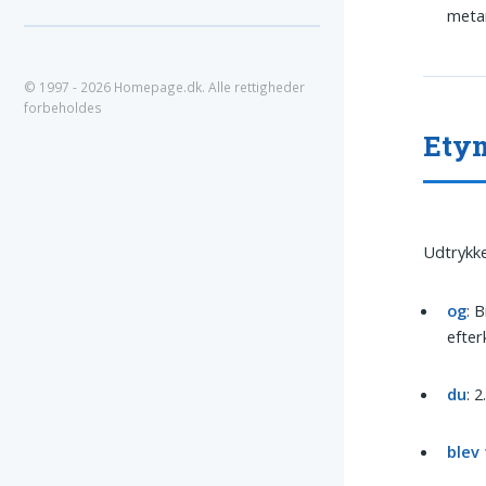
metam
© 1997 - 2026 Homepage.dk. Alle rettigheder
forbeholdes
Etym
Udtrykke
og
: 
efter
du
: 
blev 