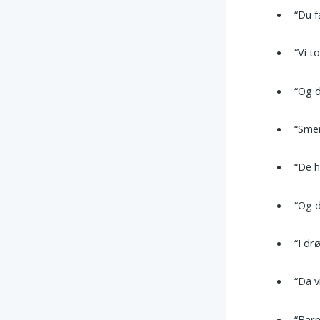
“Du f
“Vi t
“Og d
“Smer
“De h
“Og d
“I dr
“Da v
“Barn