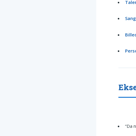
Tale
Sang
Bill
Pers
Ekse
“Da n