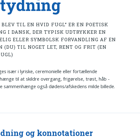
tydning
 BLEV TIL EN HVID FUGL” ER EN POETISK
NG I DANSK, DER TYPISK UDTRYKKER EN
ELIG ELLER SYMBOLSK FORVANDLING AF EN
 (DU) TIL NOGET LET, RENT OG FRIT (EN
FUGL)
es især i lyriske, ceremonielle eller fortællende
nge til at skildre overgang, frigørelse, trøst, håb -
le sammenhænge også dødens/afskedens milde billede.
dning og konnotationer