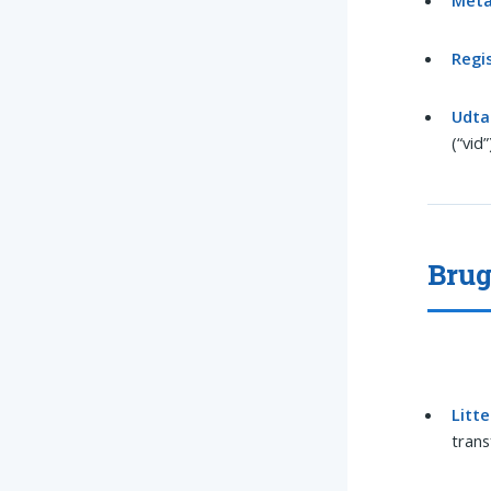
Regi
Udta
(“vid
Brug
Litt
trans