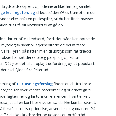
in krydsordsekspert, og i denne artikel har jeg samlet
ige løsningsforslag
til ledetråden
Okse
. Uanset om du
ynder eller erfaren puslespiller, vil du her finde masser
ation til at få dit krydsord til at gå op.
kse” hitter ofte i krydsord, fordi det både kan optræde
 mytologisk symbol, stjernebillede og del af faste
r. Fra Tyren på nattehimlen til udtryk som “at trække
– okser har sat deres præg på sprog og kultur i
er. Dét gør det til en oplagt udfordring og et populært
 der skal fyldes fire felter ud.
samling af
100 løsningsforslag
finder du alt fra korte
etegnelser over kendte racerokser og stjernetegn til
e fagtermer og historiske referencer. Hvert enkelt
edsages af en kort beskrivelse, så du ikke kun får svaret,
 forstår ordets oprindelse, anvendelse og nuancer. På
 får du løst krydsordet og udvidet dit ordforråd –