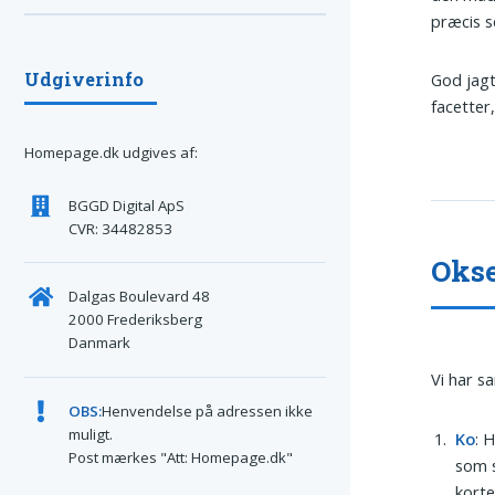
præcis s
Udgiverinfo
God jagt
facetter
Homepage.dk udgives af:
BGGD Digital ApS
CVR: 34482853
Okse
Dalgas Boulevard 48
2000 Frederiksberg
Danmark
Vi har s
OBS:
Henvendelse på adressen ikke
muligt.
Ko
: 
Post mærkes "Att: Homepage.dk"
som s
korte