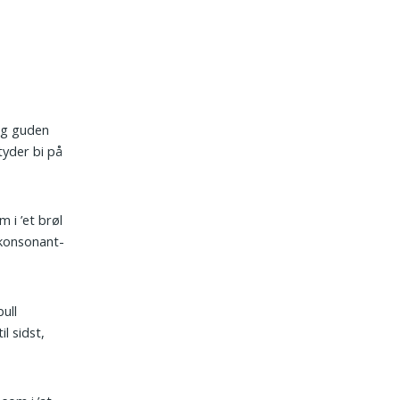
 og guden
tyder bi på
 i ’et brøl
o konsonant-
ull
l sidst,