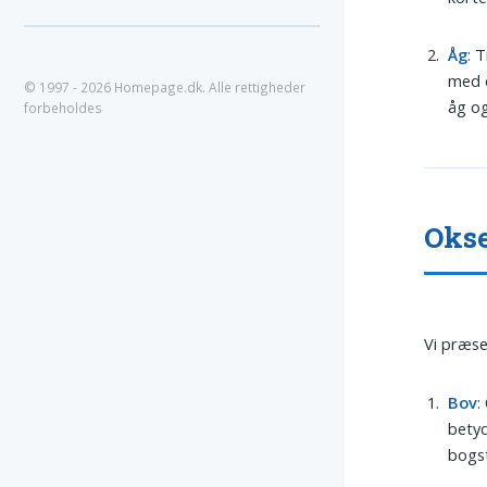
Åg
: 
med d
© 1997 - 2026 Homepage.dk. Alle rettigheder
åg og
forbeholdes
Okse
Vi præse
Bov
:
betyd
bogst