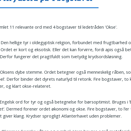
amlet 11 relevante ord med 4 bogstaver til ledetråden 'Okse'.
: Den hellige tyr i oldegyptisk religion, forbundet med frugtbarhed
 Ordet er kort og eksotisk. Eller det kan forvirre, fordi apis også be
. Derfor fungerer det pragtfuldt som tvetydig krydsordsløsning.
: Oksens dybe stemme. Ordet betegner også menneskelig råben, som
bel’. Derfor binder det dyrets naturlyd til retorik. Fire bogstaver, t
er, og klart okse-relateret.
 Engelsk ord for tyr og også betegnelse for børsoptimist. Bruges i ’b
t’. Dermed forener ordet økonomi og okse. Fire bogstaver, to l’er ti
et giver klang. Krydser sprogligt Atlanterhavet uden problemer.