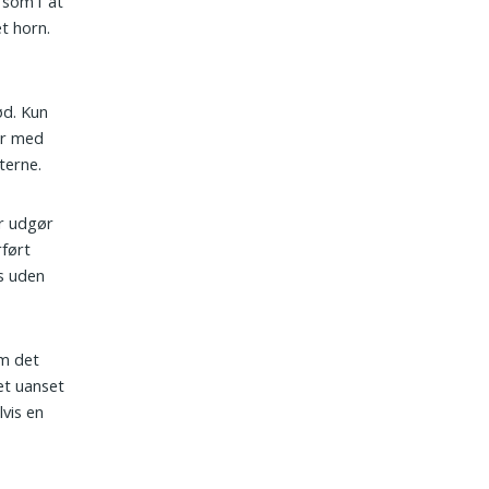
som i ’at
t horn.
ød. Kun
er med
terne.
er udgør
ført
s uden
om det
t uanset
vis en