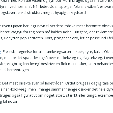
: Oksernes ikoniske våben og symbol. Horn bruges også metaforisk 
tyren ved hornene’. Når ledetråden spørger ’oksens våben’, er svare
bogstaver, enkel struktur, meget hyppigt i krydsord.
e
: Byen i Japan har lagt navn til verdens måske mest berømte oksek
ficeret Wagyu fra regionen må kaldes Kobe. Burgere, der reklamer
t, udnytter populariteten. Kort, prægnant ord, let at passe ind i fel
g
: Fællesbetegnelse for alle tamkvægsarter – køer, tyre, kalve. Oks
en, men ordet spænder også over malkekvæg og slagtekvæg. I over
isk sprogbrug kan ’kvæg’ beskrive en flok mennesker, som behandle
iduel hensyntagen.
e
: Det mest direkte svar på ledetråden. Ordet bruges i daglig tale 
ne han-kødkvæg, men i mange sammenhænge dækker det hele dyre
Bruges også figurativt om noget stort, stærkt eller tungt, eksempel
ig bilmotor.