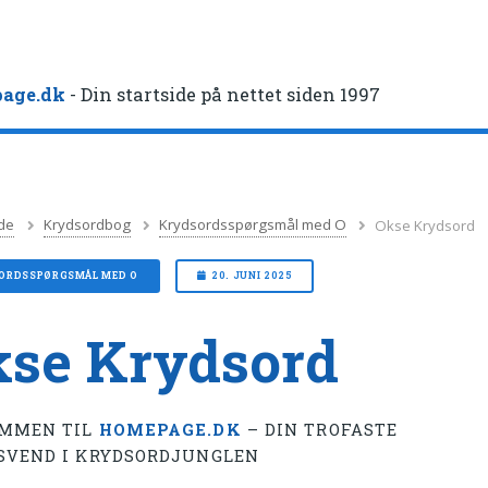
age.dk
- Din startside på nettet siden 1997
de
Krydsordbog
Krydsordsspørgsmål med O
Okse Krydsord
ORDSSPØRGSMÅL MED O
20. JUNI 2025
se Krydsord
MMEN TIL
HOMEPAGE.DK
– DIN TROFASTE
SVEND I KRYDSORDJUNGLEN