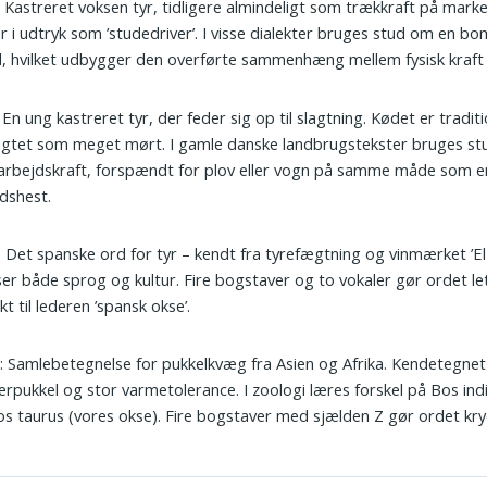
: Kastreret voksen tyr, tidligere almindeligt som trækkraft på mark
r i udtryk som ’studedriver’. I visse dialekter bruges stud om en b
 hvilket udbygger den overførte sammenhæng mellem fysisk kraft 
: En ung kastreret tyr, der feder sig op til slagtning. Kødet er traditi
gtet som meget mørt. I gamle danske landbrugstekster bruges st
arbejdskraft, forspændt for plov eller vogn på samme måde som e
dshest.
: Det spanske ord for tyr – kendt fra tyrefægtning og vinmærket ’El
er både sprog og kultur. Fire bogstaver og to vokaler gør ordet le
kt til lederen ’spansk okse’.
u
: Samlebetegnelse for pukkelkvæg fra Asien og Afrika. Kendetegnet
erpukkel og stor varmetolerance. I zoologi læres forskel på Bos ind
s taurus (vores okse). Fire bogstaver med sjælden Z gør ordet kr