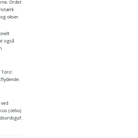
erne. Ordet
omstærk
og okser.
onelt
ut også
n
 Toro’.
tflydende.
 ved
icus (zebu)
ydsordsguf.