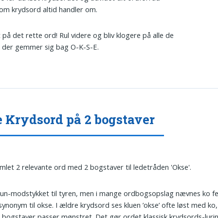
om krydsord altid handler om.
 på det rette ord! Rul videre og bliv klogere på alle de
, der gemmer sig bag O-K-S-E.
 Krydsord på 2 bogstaver
amlet 2 relevante ord med 2 bogstaver til ledetråden 'Okse'.
Hun-modstykket til tyren, men i mange ordbogsopslag nævnes ko fe
ynonym til okse. I ældre krydsord ses kluen ’okse’ ofte løst med ko,
 bogstaver passer mønstret. Det gør ordet klassisk krydsords-lurin