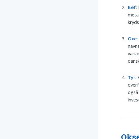
Bøf
:
metaf
kryds
Oxe
:
navne
varia
dansk
Tyr
:
overf
også 
inves
Okse