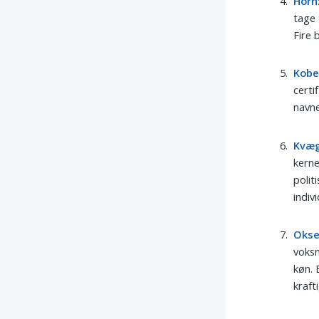
Horn
tage 
Fire 
Kob
certi
navne
Kvæ
kern
polit
indiv
Oks
voks
køn. 
kraft