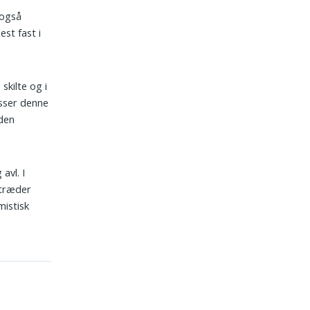
 også
st fast i
skilte og i
asser denne
 den
avl. I
ptræder
mistisk