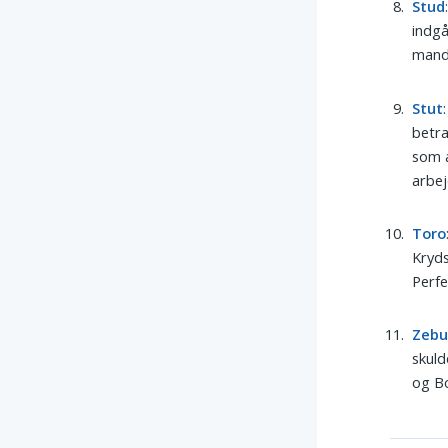
Stud
indgå
mand,
Stut
betra
som 
arbej
Toro
Kryds
Perfe
Zeb
skuld
og Bo