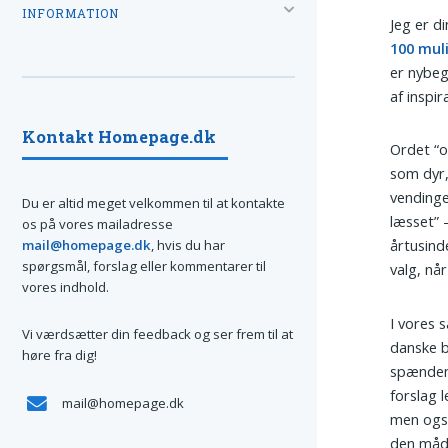
INFORMATION
Jeg er d
100 mul
er nybeg
af inspir
Kontakt Homepage.dk
Ordet “o
som dyr,
vendinge
Du er altid meget velkommen til at kontakte
læsset” 
os på vores mailadresse
årtusind
mail@homepage.dk
, hvis du har
spørgsmål, forslag eller kommentarer til
valg, når
vores indhold.
I vores 
Vi værdsætter din feedback og ser frem til at
danske b
høre fra dig!
spændend
forslag l
mail@homepage.dk
men også
den måde