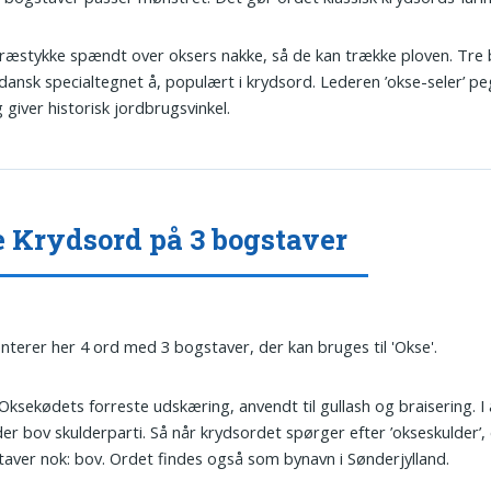
Træstykke spændt over oksers nakke, så de kan trække ploven. Tre
ansk specialtegnet å, populært i krydsord. Lederen ’okse-seler’ p
 giver historisk jordbrugsvinkel.
 Krydsord på 3 bogstaver
nterer her 4 ord med 3 bogstaver, der kan bruges til 'Okse'.
 Oksekødets forreste udskæring, anvendt til gullash og braisering. 
er bov skulderparti. Så når krydsordet spørger efter ’okseskulder’, 
aver nok: bov. Ordet findes også som bynavn i Sønderjylland.