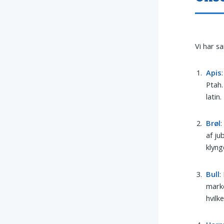
Vi har s
Apis
Ptah.
latin
Brøl
af ju
klyng
Bull
:
marke
hvilk