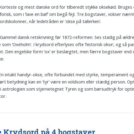
 Korteste og mest danske ord for tilberedt stykke oksekød. Bruges
orisk, som i ’lave en bøf’ om begå fejl. Tre bogstaver, vokser nærme
ordskolonner, når ledetråden er ’okse på tallerken’.
 Gammel dansk retskrivning før 1872-reformen. Ses stadig på ældre 
 som ’Oxeholm’. I krydsord efterlyses ofte ’historisk okse’, og så p
nt. Den engelske form ’ox’ er beslægtet, men færre bogstaver end
e.
 En intakt handyr-okse, ofte forbundet med styrke, temperament og 
ørt betydning kan en ’tyr’ være en voldsom eller stædig person. O
i astrologien som stjernetegnet Tyren og som børsudtryk for opti
tor.
 Krydsord på 4 bogstaver