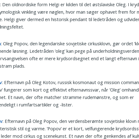
i
: Den oldnordiske form Helgi er kilden til det østslaviske Oleg. I kr
ymologisk vinkling være nøglen, hvor man søger ophavet frem for
e. Helgi giver dermed en historisk pendant til ledetråden og udvide
ningsfeltet.
n
: Oleg Popov, den legendariske sovjetiske cirkusklovn, gør ordet ’klo
nde løsning. Ledetråden ’oleg’ kan pege på underholdningsverden
rvsangivelsen ofte er mere krydsordsegnet end et langt efternavn i
stram plads.
v
: Efternavn på Oleg Kotov, russisk kosmonaut og mission comman
v’ fungerer som kort og effektivt efternavnssvar, når ’Oleg’ omhand
et. Et navn, der ofte matcher stramme rudemønstre, og som er
ndeligt i rumfartsartikler og -lister.
v
: Efternavn på Oleg Popov, den verdensberømte sovjetiske klovn
teristisk stil og varme. ’Popov’ er et kort, velfungerende krydsordss
’ leder mod cirkus og scenekunst. Et navn der ofte genkendes af kul