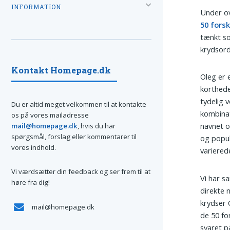
INFORMATION
Under ov
50 forsk
tænkt so
krydsord
Kontakt Homepage.dk
Oleg er 
korthede
tydelig 
Du er altid meget velkommen til at kontakte
kombinat
os på vores mailadresse
navnet o
mail@homepage.dk
, hvis du har
spørgsmål, forslag eller kommentarer til
og popul
vores indhold.
varierede
Vi værdsætter din feedback og ser frem til at
Vi har s
høre fra dig!
direkte 
krydser 
mail@homepage.dk
de 50 fo
svaret p