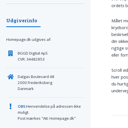
ordets b
Udgiverinfo
Målet me
krydsord
beskrivel
Homepage.dk udgives af:
din sikke
rigtige 
BGGD Digital ApS
eller for
CVR: 34482853
Scroll v
Dalgas Boulevard 48
hver pos
2000 Frederiksberg
du hurti
Danmark
undervej
OBS:
Henvendelse på adressen ikke
muligt.
Post mærkes "Att: Homepage.dk"