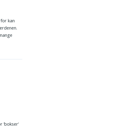
rfor kan
verdenen.
 mange
r ’bokser’