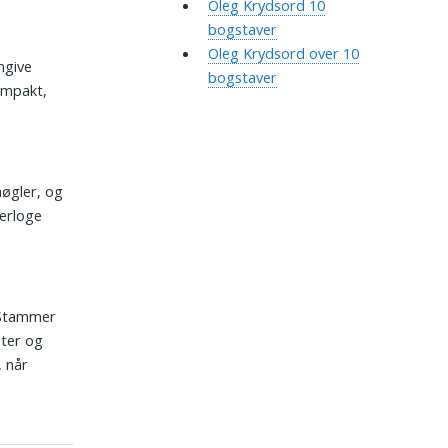
Oleg Krydsord 10
bogstaver
Oleg Krydsord over 10
ngive
bogstaver
ompakt,
l
nøgler, og
terloge
. Stammer
ster og
, når