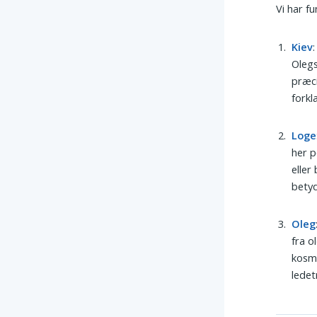
Vi har f
Kiev
Olegs
præci
forkl
Loge
her p
eller
bety
Oleg
fra o
kosmo
ledet