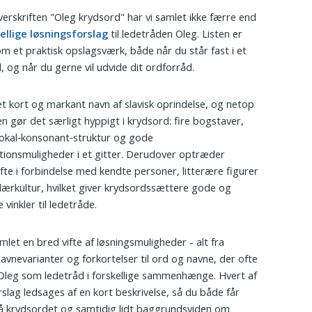
erskriften "Oleg krydsord" har vi samlet ikke færre end
ellige løsningsforslag
til ledetråden Oleg. Listen er
m et praktisk opslagsværk, både når du står fast i et
, og når du gerne vil udvide dit ordforråd.
et kort og markant navn af slavisk oprindelse, og netop
n gør det særligt hyppigt i krydsord: fire bogstaver,
vokal‑konsonant‑struktur og gode
ionsmuligheder i et gitter. Derudover optræder
fte i forbindelse med kendte personer, litterære figurer
ærkultur, hvilket giver krydsordssættere gode og
 vinkler til ledetråde.
amlet en bred vifte af løsningsmuligheder - alt fra
navnevarianter og forkortelser til ord og navne, der ofte
Oleg som ledetråd i forskellige sammenhænge. Hvert af
rslag ledsages af en kort beskrivelse, så du både får
å krydsordet og samtidig lidt baggrundsviden om