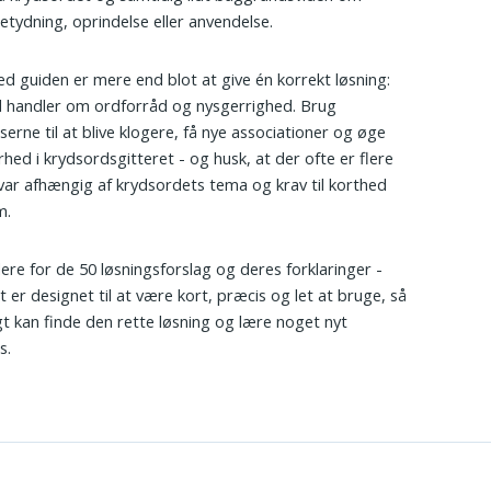
etydning, oprindelse eller anvendelse.
d guiden er mere end blot at give én korrekt løsning:
 handler om ordforråd og nysgerrighed. Brug
serne til at blive klogere, få nye associationer og øge
rhed i krydsordsgitteret - og husk, at der ofte er flere
svar afhængig af krydsordets tema og krav til korthed
m.
idere for de 50 løsningsforslag og deres forklaringer -
t er designet til at være kort, præcis og let at bruge, så
gt kan finde den rette løsning og lære noget nyt
s.