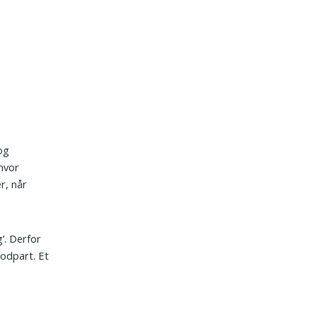
 og
hvor
r, når
g’. Derfor
odpart. Et