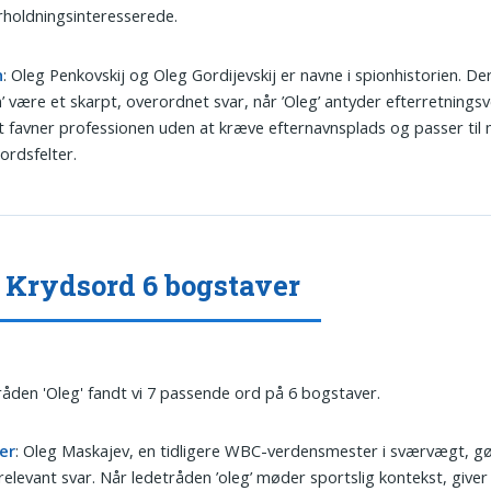
holdningsinteresserede.
n
: Oleg Penkovskij og Oleg Gordijevskij er navne i spionhistorien. De
n’ være et skarpt, overordnet svar, når ’Oleg’ antyder efterretnings
 favner professionen uden at kræve efternavnsplads og passer til
ordsfelter.
 Krydsord 6 bogstaver
tråden 'Oleg' fandt vi 7 passende ord på 6 bogstaver.
er
: Oleg Maskajev, en tidligere WBC-verdensmester i sværvægt, gø
t relevant svar. Når ledetråden ’oleg’ møder sportslig kontekst, giver