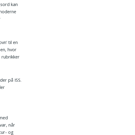
ydsord kan
 moderne
r
vn’ til en
en, hvor
 rubrikker
der på ISS.
ler
 med
var, når
tur- og