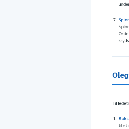
under
Spio
’spio
Ordet
kryds
Oleg
Til lede
Boks
til e