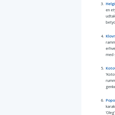
Helg
en et
udtal
betyd
Klov
ramme
erhve
med 
Koto
’Koto
rumm
genke
Popo
karak
’Oleg