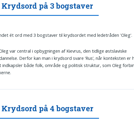
 Krydsord på 3 bogstaver
undet ét ord med 3 bogstaver til krydsordet med ledetråden 'Oleg'.
 Oleg var central i opbygningen af Kievrus, den tidlige østslaviske
dannelse. Derfor kan man i krydsord svare ’Rus’, når konteksten er h
 indkapsler både folk, område og politisk struktur, som Oleg forbi
kerne.
 Krydsord på 4 bogstaver