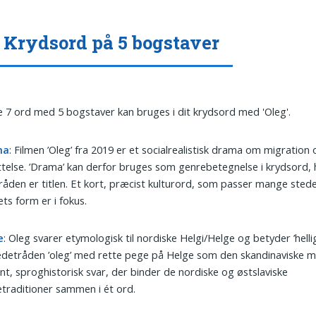
 Krydsord på 5 bogstaver
 7 ord med 5 bogstaver kan bruges i dit krydsord med 'Oleg'.
ma
: Filmen ’Oleg’ fra 2019 er et socialrealistisk drama om migration
telse. ’Drama’ kan derfor bruges som genrebetegnelse i krydsord, 
råden er titlen. Et kort, præcist kulturord, som passer mange stede
ts form er i fokus.
e
: Oleg svarer etymologisk til nordiske Helgi/Helge og betyder ’helli
edetråden ’oleg’ med rette pege på Helge som den skandinaviske m
nt, sproghistorisk svar, der binder de nordiske og østslaviske
traditioner sammen i ét ord.