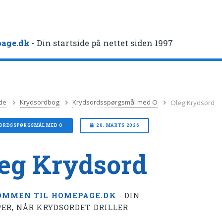
age.dk
- Din startside på nettet siden 1997
de
Krydsordbog
Krydsordsspørgsmål med O
Oleg Krydsord
ORDSSPØRGSMÅL MED O
20. MARTS 2026
eg Krydsord
OMMEN TIL HOMEPAGE.DK
- DIN
ER, NÅR KRYDSORDET DRILLER