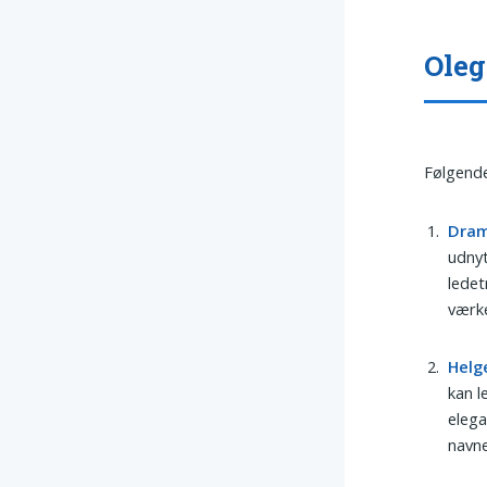
Oleg
Følgende
Dra
udnyt
ledet
værke
Helg
kan l
elega
navne