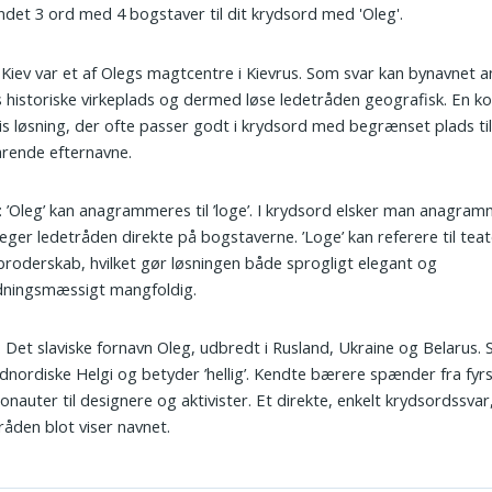
undet 3 ord med 4 bogstaver til dit krydsord med 'Oleg'.
: Kiev var et af Olegs magtcentre i Kievrus. Som svar kan bynavnet a
 historiske virkeplads og dermed løse ledetråden geografisk. En k
s løsning, der ofte passer godt i krydsord med begrænset plads ti
arende efternavne.
: ’Oleg’ kan anagrammeres til ’loge’. I krydsord elsker man anagram
eger ledetråden direkte på bogstaverne. ’Loge’ kan referere til tea
 broderskab, hvilket gør løsningen både sprogligt elegant og
dningsmæssigt mangfoldig.
: Det slaviske fornavn Oleg, udbredt i Rusland, Ukraine og Belarus
ldnordiske Helgi og betyder ’hellig’. Kendte bærere spænder fra fyr
nauter til designere og aktivister. Et direkte, enkelt krydsordssvar
råden blot viser navnet.