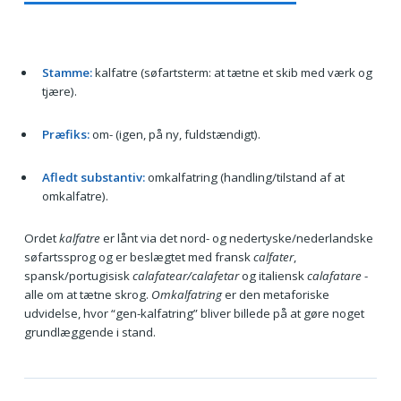
Stamme:
kalfatre (søfartsterm: at tætne et skib med værk og
tjære).
Præfiks:
om- (igen, på ny, fuldstændigt).
Afledt substantiv:
omkalfatring (handling/tilstand af at
omkalfatre).
Ordet
kalfatre
er lånt via det nord- og nedertyske/nederlandske
søfartssprog og er beslægtet med fransk
calfater
,
spansk/portugisisk
calafatear/calafetar
og italiensk
calafatare
-
alle om at tætne skrog.
Omkalfatring
er den metaforiske
udvidelse, hvor “gen-kalfatring” bliver billede på at gøre noget
grundlæggende i stand.