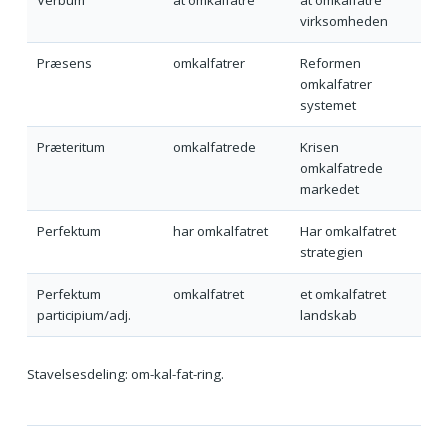
virksomheden
Præsens
omkalfatrer
Reformen
omkalfatrer
systemet
Præteritum
omkalfatrede
Krisen
omkalfatrede
markedet
Perfektum
har omkalfatret
Har omkalfatret
strategien
Perfektum
omkalfatret
et omkalfatret
participium/adj.
landskab
Stavelsesdeling: om-kal-fat-ring.