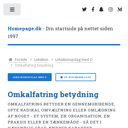
Toggle
Homepage.dk
- Din startside på nettet siden
1997
Forside
Leksikon
Leksikonopslag med O
Omkalfatring betydning
LEKSIKONOPSLAG MED O
25. NOVEMBER 2025
Omkalfatring betydning
OMKALFATRING BETYDER EN GENNEMGRIBENDE,
OFTE RADIKAL OMVÆLTNING ELLER OMLÆGNING
AF NOGET - ET SYSTEM, EN ORGANISATION, EN
PRAKSIS ELLER EN TÆNKEMÅDE - SÅ DET I