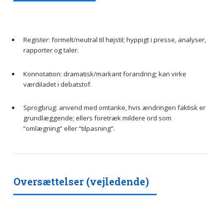
Register: formelt/neutral til højstil; hyppigt i presse, analyser,
rapporter og taler.
Konnotation: dramatisk/markant forandring; kan virke
værdiladet i debatstof.
Sprogbrug: anvend med omtanke, hvis ændringen faktisk er
grundlæggende; ellers foretræk mildere ord som
“omlægning” eller “tilpasning”.
Oversættelser (vejledende)