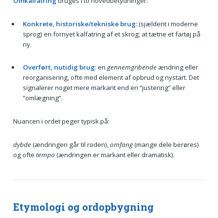
Omkalfatring
bruges i to hovedbetydninger:
Konkrete, historiske/tekniske brug:
(sjældent i moderne
sprog) en fornyet kalfatring af et skrog; at tætne et fartøj på
ny.
Overført, nutidig brug:
en
gennemgribende
ændring eller
reorganisering, ofte med element af opbrud og nystart. Det
signalerer noget mere markant end en “justering” eller
“omlægning”.
Nuancen i ordet peger typisk på:
dybde
(ændringen går til roden),
omfang
(mange dele berøres)
og ofte
tempo
(ændringen er markant eller dramatisk).
Etymologi og ordopbygning