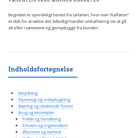
VÆSENTLIG GRAD ÆNDRER KARAKTER
Begrebet er oprindeligt hentet fra søfarten, hvor man “kalfatrer”
et skib for at tætne det; billedligt handler omkalfatring om at gå
alt efter i sømmene og genopbygge fra bunden.
Indholdsfortegnelse
Betydning
Etymologi og ordopbygning
Bøjning og relaterede former
Brug og eksempler
Politik og forvaltning
Erhverv og organisation
Økonomi og marked