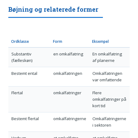
Bøjning og relaterede former
Ordklasse
Form
Eksempel
Substantiv
en omkalfatring
En omkalfatring
(fælleskøn)
af planerne
Bestemt ental
omkalfatringen
Omkalfatringen
var omfattende
Flertal
omkalfatringer
Flere
omkalfatringer på
kort tid
Bestemt flertal
omkalfatringerne
Omkalfatringerne
i sektoren
Verbum
at omkalfatre
at omkalfatre