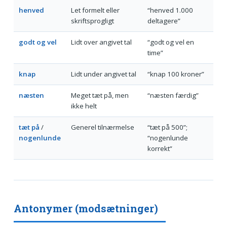
henved
Let formelt eller
“henved 1.000
skriftsprogligt
deltagere”
godt og vel
Lidt over angivet tal
“godt og vel en
time”
knap
Lidt under angivet tal
“knap 100 kroner”
næsten
Meget tæt på, men
“næsten færdig”
ikke helt
tæt på
/
Generel tilnærmelse
“tæt på 500”;
nogenlunde
“nogenlunde
korrekt”
Antonymer (modsætninger)