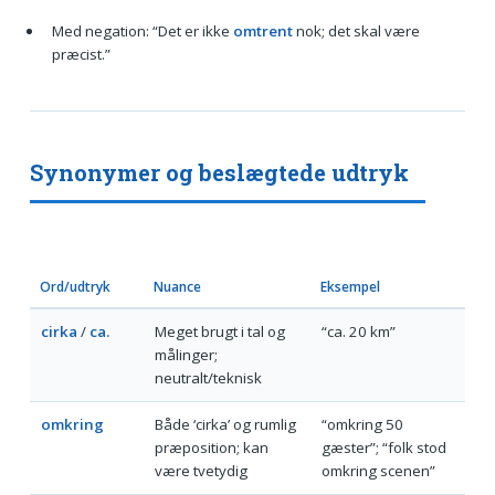
Med negation: “Det er ikke
omtrent
nok; det skal være
præcist.”
Synonymer og beslægtede udtryk
Ord/udtryk
Nuance
Eksempel
cirka
/
ca.
Meget brugt i tal og
“ca. 20 km”
målinger;
neutralt/teknisk
omkring
Både ‘cirka’ og rumlig
“omkring 50
præposition; kan
gæster”; “folk stod
være tvetydig
omkring scenen”