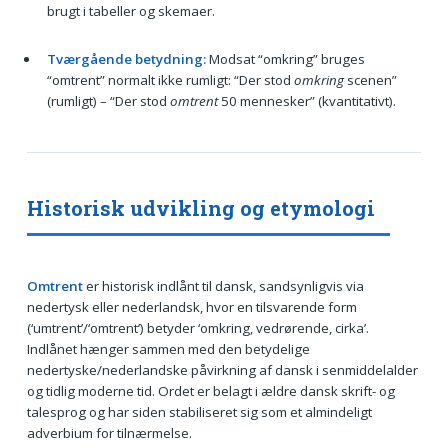
brugt i tabeller og skemaer.
Tværgående betydning:
Modsat “omkring” bruges
“omtrent” normalt ikke rumligt: “Der stod
omkring
scenen”
(rumligt) – “Der stod
omtrent
50 mennesker” (kvantitativt).
Historisk udvikling og etymologi
Omtrent
er historisk indlånt til dansk, sandsynligvis via
nedertysk eller nederlandsk, hvor en tilsvarende form
(‘umtrent’/‘omtrent’) betyder ‘omkring, vedrørende, cirka’.
Indlånet hænger sammen med den betydelige
nedertyske/nederlandske påvirkning af dansk i senmiddelalder
og tidlig moderne tid. Ordet er belagt i ældre dansk skrift- og
talesprog og har siden stabiliseret sig som et almindeligt
adverbium for tilnærmelse.