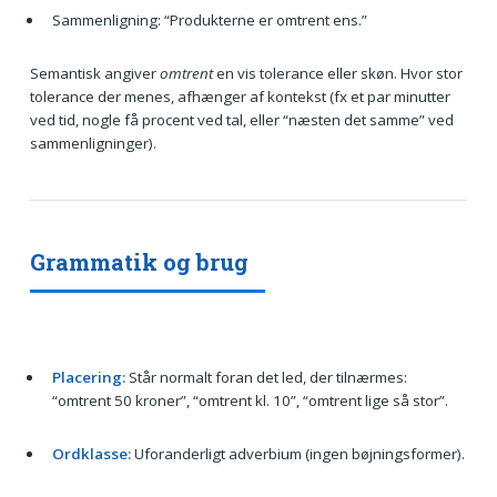
Sammenligning: “Produkterne er omtrent ens.”
Semantisk angiver
omtrent
en vis tolerance eller skøn. Hvor stor
tolerance der menes, afhænger af kontekst (fx et par minutter
ved tid, nogle få procent ved tal, eller “næsten det samme” ved
sammenligninger).
Grammatik og brug
Placering:
Står normalt foran det led, der tilnærmes:
“omtrent 50 kroner”, “omtrent kl. 10”, “omtrent lige så stor”.
Ordklasse:
Uforanderligt adverbium (ingen bøjningsformer).