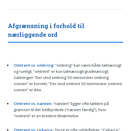
Afgrænsning i forhold til
nærliggende ord
Omtrent vs. omkring:
“omkring” kan være både talmæssigt
og rumligt; “omtrent” er kun talmæssigt/gradmæssigt.
Sætningen “Der stod omkring 50 mennesker omkring
scenen” er korrekt; “Der stod omtrent 50 mennesker omtrent
scenen” er ikke.
Omtrent vs. næsten:
“næsten” ligger ofte tættere på
grænsen til det fuldbyrdede (“næsten færdig”), hvor
“omtrent” er en bredere tilnærmelse.
Omtrent vs. cirka/ca.:
Disse er ofte udskiftelige. “Cirka/ca.”