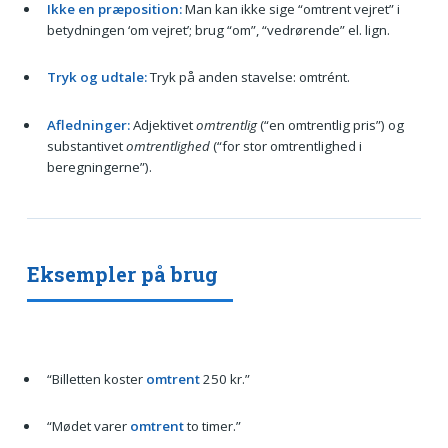
Ikke en præposition:
Man kan ikke sige “omtrent vejret” i
betydningen ‘om vejret’; brug “om”, “vedrørende” el. lign.
Tryk og udtale:
Tryk på anden stavelse: omtrént.
Afledninger:
Adjektivet
omtrentlig
(“en omtrentlig pris”) og
substantivet
omtrentlighed
(“for stor omtrentlighed i
beregningerne”).
Eksempler på brug
“Billetten koster
omtrent
250 kr.”
“Mødet varer
omtrent
to timer.”