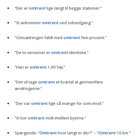
“Der er
omtrent
lige langt til begge stationer.”
“Vi ankommer
omtrent
ved solnedgang.”
“Omsætningen faldt med
omtrent
fem procent.”
“De to versioner er
omtrent
identiske.”
“Han er
omtrent
1,90 høj.”
“Det vil tage
omtrent
et kvartal at gennemføre
ændringerne.”
“Der var
omtrent
lige så mange for som imod.”
“Vi bor
omtrent
midt imellem byerne.”
Spørgende: “
Omtrent
hvor langt er der?” – “
Omtrent
10 km.”