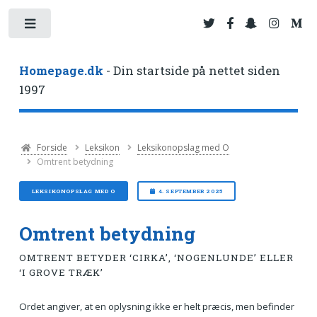
Toggle
Homepage.dk
- Din startside på nettet siden
1997
Forside
Leksikon
Leksikonopslag med O
Omtrent betydning
LEKSIKONOPSLAG MED O
4. SEPTEMBER 2025
Omtrent betydning
OMTRENT BETYDER ‘CIRKA’, ‘NOGENLUNDE’ ELLER
‘I GROVE TRÆK’
Ordet angiver, at en oplysning ikke er helt præcis, men befinder