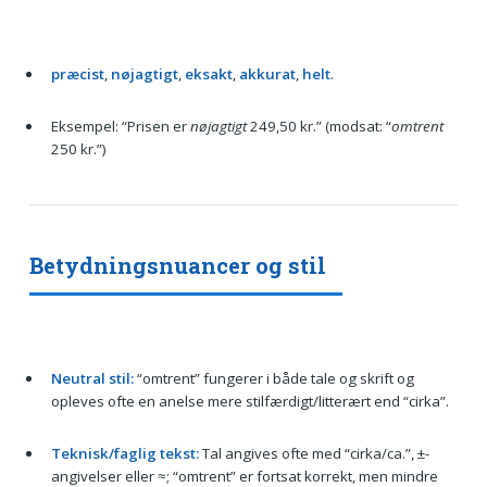
præcist
,
nøjagtigt
,
eksakt
,
akkurat
,
helt
.
Eksempel: “Prisen er
nøjagtigt
249,50 kr.” (modsat: “
omtrent
250 kr.”)
Betydningsnuancer og stil
Neutral stil:
“omtrent” fungerer i både tale og skrift og
opleves ofte en anelse mere stilfærdigt/litterært end “cirka”.
Teknisk/faglig tekst:
Tal angives ofte med “cirka/ca.”, ±-
angivelser eller ≈; “omtrent” er fortsat korrekt, men mindre