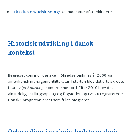
Eksklusion/udslusning:
Det modsatte af at inkludere.
Historisk udvikling i dansk
kontekst
Begrebet kom ind i danske HR-kredse omkring år 2000 via
amerikansk managementlitteratur. I starten blev det ofte skrevet
i kursiv (
onboarding
) som fremmedord. Efter 2010 blev det
almindeligt i stillingsopslag og fagsteder, og i 2020 registrerede
Dansk Sprognævn ordet som fuldt integreret.
Onboarding i praksis: bedste praksis