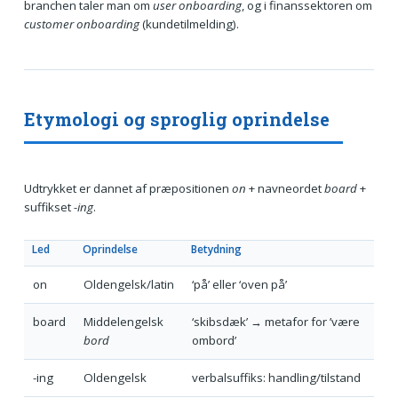
branchen taler man om
user onboarding
, og i finanssektoren om
customer onboarding
(kundetilmelding).
Etymologi og sproglig oprindelse
Udtrykket er dannet af præpositionen
on
+ navneordet
board
+
suffikset
-ing
.
Led
Oprindelse
Betydning
on
Oldengelsk/latin
‘på’ eller ‘oven på’
board
Middelengelsk
‘skibsdæk’ → metafor for ’være
bord
ombord’
-ing
Oldengelsk
verbalsuffiks: handling/tilstand