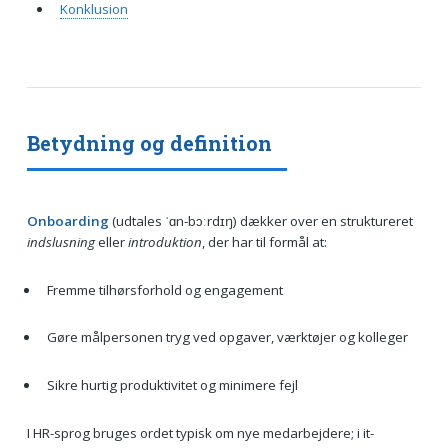
Konklusion
Betydning og definition
Onboarding
(udtales ˈɑn-bɔːrdɪŋ) dækker over en struktureret
indslusning
eller
introduktion
, der har til formål at:
Fremme tilhørsforhold og engagement
Gøre målpersonen tryg ved opgaver, værktøjer og kolleger
Sikre hurtig produktivitet og minimere fejl
I HR-sprog bruges ordet typisk om nye medarbejdere; i it-