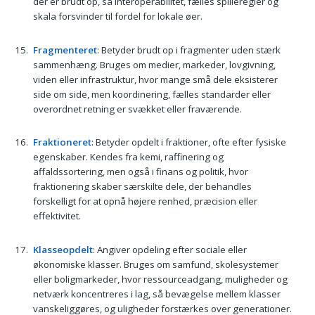
der er brudt op, så interoperabilitet, fælles spilleregler og
skala forsvinder til fordel for lokale øer.
Fragmenteret
: Betyder brudt op i fragmenter uden stærk
sammenhæng. Bruges om medier, markeder, lovgivning,
viden eller infrastruktur, hvor mange små dele eksisterer
side om side, men koordinering, fælles standarder eller
overordnet retning er svækket eller fraværende.
Fraktioneret
: Betyder opdelt i fraktioner, ofte efter fysiske
egenskaber. Kendes fra kemi, raffinering og
affaldssortering, men også i finans og politik, hvor
fraktionering skaber særskilte dele, der behandles
forskelligt for at opnå højere renhed, præcision eller
effektivitet.
Klasseopdelt
: Angiver opdeling efter sociale eller
økonomiske klasser. Bruges om samfund, skolesystemer
eller boligmarkeder, hvor ressourceadgang, muligheder og
netværk koncentreres i lag, så bevægelse mellem klasser
vanskeliggøres, og uligheder forstærkes over generationer.