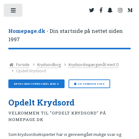
Toggle
Homepage.dk
- Din startside på nettet siden
1997
Forside
Krydsordbog
Krydsordsspørgsmål med O
Opdelt Krydsord
KRYDSORDSSPØRGSMÅL MED O
28. FEBRUAR 2026
Opdelt Krydsord
VELKOMMEN TIL "OPDELT KRYDSORD" PÅ
HOMEPAGE.DK
Som krydsordseksperter har vi gennemgået mulige svar og