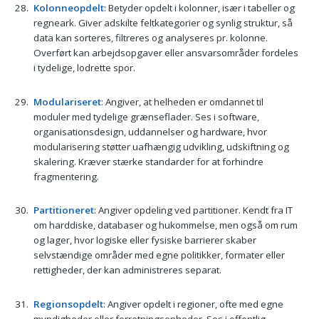
Kolonneopdelt
: Betyder opdelt i kolonner, især i tabeller og
regneark. Giver adskilte feltkategorier og synlig struktur, så
data kan sorteres, filtreres og analyseres pr. kolonne.
Overført kan arbejdsopgaver eller ansvarsområder fordeles
i tydelige, lodrette spor.
Modulariseret
: Angiver, at helheden er omdannet til
moduler med tydelige grænseflader. Ses i software,
organisationsdesign, uddannelser og hardware, hvor
modularisering støtter uafhængig udvikling, udskiftning og
skalering. Kræver stærke standarder for at forhindre
fragmentering.
Partitioneret
: Angiver opdeling ved partitioner. Kendt fra IT
om harddiske, databaser og hukommelse, men også om rum
og lager, hvor logiske eller fysiske barrierer skaber
selvstændige områder med egne politikker, formater eller
rettigheder, der kan administreres separat.
Regionsopdelt
: Angiver opdelt i regioner, ofte med egne