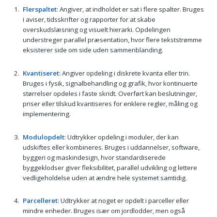
Flerspaltet
: Angiver, at indholdet er sat i flere spalter. Bruges
i aviser, tidsskrifter og rapporter for at skabe
overskudslæsning og visuelt hierarki. Opdelingen
understreger parallel præsentation, hvor flere tekststrømme
eksisterer side om side uden sammenblanding.
Kvantiseret
: Angiver opdeling i diskrete kvanta eller trin.
Bruges i fysik, signalbehandling og grafik, hvor kontinuerte
størrelser opdeles i faste skridt. Overført kan beslutninger,
priser eller tilskud kvantiseres for enklere regler, måling og
implementering.
Modulopdelt
: Udtrykker opdeling i moduler, der kan
udskiftes eller kombineres. Bruges i uddannelser, software,
byggeri og maskindesign, hvor standardiserede
byggeklodser giver fleksibilitet, parallel udvikling og lettere
vedligeholdelse uden at ændre hele systemet samtidig.
Parcelleret
: Udtrykker at noget er opdelt i parceller eller
mindre enheder. Bruges især om jordlodder, men også