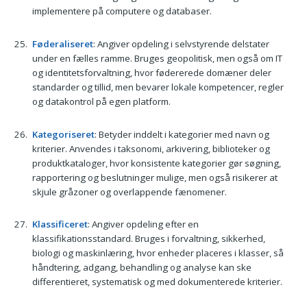
implementere på computere og databaser.
Føderaliseret
: Angiver opdeling i selvstyrende delstater
under en fælles ramme. Bruges geopolitisk, men også om IT
og identitetsforvaltning, hvor fødererede domæner deler
standarder og tillid, men bevarer lokale kompetencer, regler
og datakontrol på egen platform.
Kategoriseret
: Betyder inddelt i kategorier med navn og
kriterier. Anvendes i taksonomi, arkivering, biblioteker og
produktkataloger, hvor konsistente kategorier gør søgning,
rapportering og beslutninger mulige, men også risikerer at
skjule gråzoner og overlappende fænomener.
Klassificeret
: Angiver opdeling efter en
klassifikationsstandard. Bruges i forvaltning, sikkerhed,
biologi og maskinlæring, hvor enheder placeres i klasser, så
håndtering, adgang, behandling og analyse kan ske
differentieret, systematisk og med dokumenterede kriterier.