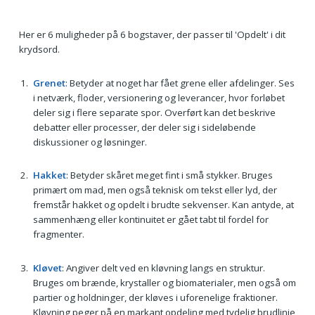
Her er 6 muligheder på 6 bogstaver, der passer til 'Opdelt' i dit
krydsord.
Grenet
: Betyder at noget har fået grene eller afdelinger. Ses
i netværk, floder, versionering og leverancer, hvor forløbet
deler sig i flere separate spor. Overført kan det beskrive
debatter eller processer, der deler sig i sideløbende
diskussioner og løsninger.
Hakket
: Betyder skåret meget fint i små stykker. Bruges
primært om mad, men også teknisk om tekst eller lyd, der
fremstår hakket og opdelt i brudte sekvenser. Kan antyde, at
sammenhæng eller kontinuitet er gået tabt til fordel for
fragmenter.
Kløvet
: Angiver delt ved en kløvning langs en struktur.
Bruges om brænde, krystaller og biomaterialer, men også om
partier og holdninger, der kløves i uforenelige fraktioner.
Kløvning peger på en markant opdeling med tydelig brudlinje