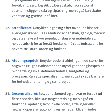
myndigheder eller forretningsenheder. Ses i offentlig
forvaltning, salg, logistik og beredskab, hvor regional
struktur muliggør skala og tilpasning, men også kan skabe
variation og grænsekonflikter.
Stratificeret
: Udtrykker lagdeling efter niveauer, klasser
eller egenskaber. Ses i samfundsvidenskab, geologi, medicin
og dataanalyse, hvor populationslag eller materialelag
holdes adskilt for at forstå forskelle, målrette indsatser eller
bevare strukturel orden og funktion.
Afdelingsopdelt
: Betyder opdelt i afdelinger med særskilte
opgaver. Bruges i virksomheder, myndigheder og hospitaler,
hvor afdelingsskel definerer ledelse, budgetter og
processer. Kan øge specialisering, men også skabe barrierer
for helhedsorientering og samarbejde.
Decentraliseret
: Betyder at kontrol og ansvar er fordelt ud i
flere enheder. Ikke kun magtspredning, men også en
funktionel opdeling, hvor lokale noder, afdelinger eller
netværk opererer autonomt, og helheden bliver mindre