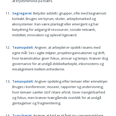
at krydshenvise på tværs.
Segregeret
: Betyder adskilt i grupper, ofte med begrænset
kontakt. Bruges om byrum, skoler, arbejdsmarked og
økosystemer. Kan være planlagt eller emergent og har
betydning for adgang til ressourcer, sociale netværk,
mobilitet, innovation og oplevet ligeværd.
Teamopdelt
: Angiver, at arbejdet er opdelt i teams med
egne mål. Ses i agile miljøer, projektorganisationer og drift,
hvor teamstruktur giver fokus, ansvar og tempo. Kræver dog
governance for at undgå dobbeltarbejde, inkonsistens og
misalignment mellem enhederne.
Temaopdelt
: Angiver opdeling efter temaer eller emnelinjer.
Bruges i konferencer, museer, rapporter og undervisning,
hvor temaer samler stof i klare afsnit. Giver navigérbarhed
og fokus, men kræver tværgående overblik for at undgå
gentagelser og fragmentering.
Trancheret
: Angiver at kød er skåret op i serveringsklare