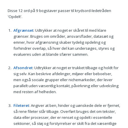
Disse 12 ord på 9 bogstaver passer til krydsord-ledetråden
'Opdelt'.
Afgrænset
: Udtrykker at noget er skåret til med klare
grænser. Bruges om områder, ansvarsflader, datasæt og
emner, hvor afgrænsning skaber tydelig opdeling og
forhindrer overlap, så hver del kan undersøges, styres og
evalueres uden at blande sfærer sammen.
Afsondret
: Udtrykker at noget er trukket tilbage og holdt for
sig selv. Kan beskrive afdelinger, miljøer eller beboelser,
men også sociale grupper eller nichemarkeder, der lever
parallelt uden væsentlig kontakt, påvirkning eller udveksling
med resten af helheden.
Fileteret
: Angiver at ben, hinder og uønskede dele er fjernet,
så rene fileter står tilbage. Overført bruges det om tekster,
data eller processer, der er renset og opdelt i essentielle
sektioner, så støj og forstyrrelser er skilt fra det væsentlige