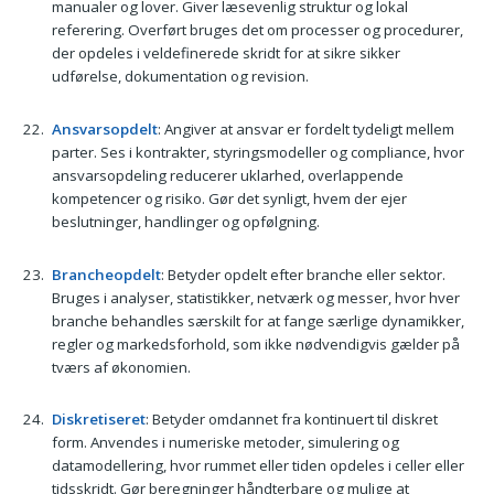
manualer og lover. Giver læsevenlig struktur og lokal
referering. Overført bruges det om processer og procedurer,
der opdeles i veldefinerede skridt for at sikre sikker
udførelse, dokumentation og revision.
Ansvarsopdelt
: Angiver at ansvar er fordelt tydeligt mellem
parter. Ses i kontrakter, styringsmodeller og compliance, hvor
ansvarsopdeling reducerer uklarhed, overlappende
kompetencer og risiko. Gør det synligt, hvem der ejer
beslutninger, handlinger og opfølgning.
Brancheopdelt
: Betyder opdelt efter branche eller sektor.
Bruges i analyser, statistikker, netværk og messer, hvor hver
branche behandles særskilt for at fange særlige dynamikker,
regler og markedsforhold, som ikke nødvendigvis gælder på
tværs af økonomien.
Diskretiseret
: Betyder omdannet fra kontinuert til diskret
form. Anvendes i numeriske metoder, simulering og
datamodellering, hvor rummet eller tiden opdeles i celler eller
tidsskridt. Gør beregninger håndterbare og mulige at