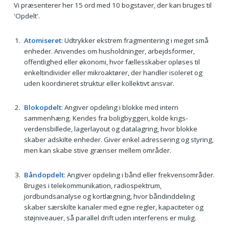
Vi præsenterer her 15 ord med 10 bogstaver, der kan bruges til
'Opdelt'.
Atomiseret
: Udtrykker ekstrem fragmentering i meget små
enheder. Anvendes om husholdninger, arbejdsformer,
offentlighed eller økonomi, hvor fællesskaber opløses til
enkeltindivider eller mikroaktører, der handler isoleret og
uden koordineret struktur eller kollektivt ansvar.
Blokopdelt
: Angiver opdeling i blokke med intern
sammenhæng. Kendes fra boligbyggeri, kolde krigs-
verdensbillede, lagerlayout og datalagring, hvor blokke
skaber adskilte enheder. Giver enkel adressering og styring,
men kan skabe stive grænser mellem områder.
Båndopdelt
: Angiver opdeling i bånd eller frekvensområder.
Bruges i telekommunikation, radiospektrum,
jordbundsanalyse og kortlægning, hvor båndinddeling
skaber særskilte kanaler med egne regler, kapaciteter og
støjniveauer, så parallel drift uden interferens er mulig.