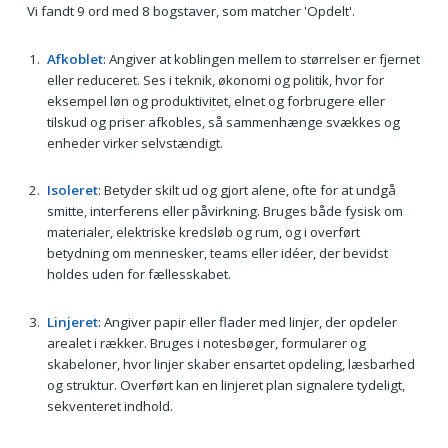
Vi fandt 9 ord med 8 bogstaver, som matcher 'Opdelt'.
Afkoblet
: Angiver at koblingen mellem to størrelser er fjernet
eller reduceret. Ses i teknik, økonomi og politik, hvor for
eksempel løn og produktivitet, elnet og forbrugere eller
tilskud og priser afkobles, så sammenhænge svækkes og
enheder virker selvstændigt.
Isoleret
: Betyder skilt ud og gjort alene, ofte for at undgå
smitte, interferens eller påvirkning. Bruges både fysisk om
materialer, elektriske kredsløb og rum, og i overført
betydning om mennesker, teams eller idéer, der bevidst
holdes uden for fællesskabet.
Linjeret
: Angiver papir eller flader med linjer, der opdeler
arealet i rækker. Bruges i notesbøger, formularer og
skabeloner, hvor linjer skaber ensartet opdeling, læsbarhed
og struktur. Overført kan en linjeret plan signalere tydeligt,
sekventeret indhold.