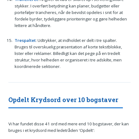
stykker. I overført betydning kan planer, budgetter eller
porteføljer trancheres, når de bevidst opdeles i snit for at
fordele byrder, tydeliggøre prioriteringer og gøre helheden
lettere at håndtere.
Trespaltet
: Udtrykker, at indholdet er delt i tre spalter.
Bruges til overskuelig præsentation af korte tekstblokke,
lister eller reklamer. Billedligt kan det pege på en tredelt
struktur, hvor helheden er organiseret i tre adskilte, men
koordinerede sektioner.
Opdelt Krydsord over 10 bogstaver
Vi har fundet disse 41 ord med mere end 10 bogstaver, der kan
bruges i et krydsord med ledetråden 'Opdelt':