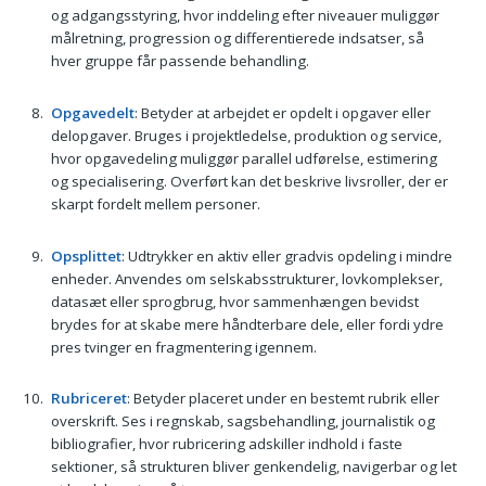
og adgangsstyring, hvor inddeling efter niveauer muliggør
målretning, progression og differentierede indsatser, så
hver gruppe får passende behandling.
Opgavedelt
: Betyder at arbejdet er opdelt i opgaver eller
delopgaver. Bruges i projektledelse, produktion og service,
hvor opgavedeling muliggør parallel udførelse, estimering
og specialisering. Overført kan det beskrive livsroller, der er
skarpt fordelt mellem personer.
Opsplittet
: Udtrykker en aktiv eller gradvis opdeling i mindre
enheder. Anvendes om selskabsstrukturer, lovkomplekser,
datasæt eller sprogbrug, hvor sammenhængen bevidst
brydes for at skabe mere håndterbare dele, eller fordi ydre
pres tvinger en fragmentering igennem.
Rubriceret
: Betyder placeret under en bestemt rubrik eller
overskrift. Ses i regnskab, sagsbehandling, journalistik og
bibliografier, hvor rubricering adskiller indhold i faste
sektioner, så strukturen bliver genkendelig, navigerbar og let