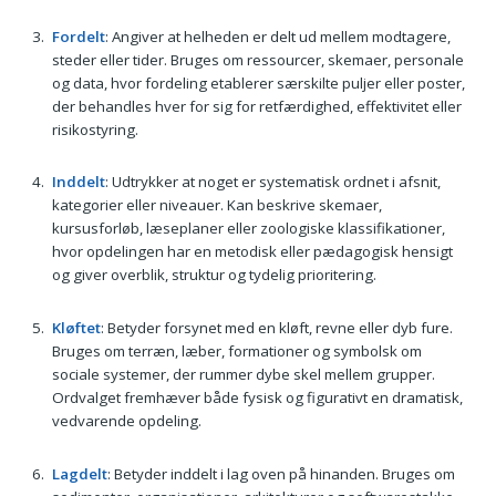
Fordelt
: Angiver at helheden er delt ud mellem modtagere,
steder eller tider. Bruges om ressourcer, skemaer, personale
og data, hvor fordeling etablerer særskilte puljer eller poster,
der behandles hver for sig for retfærdighed, effektivitet eller
risikostyring.
Inddelt
: Udtrykker at noget er systematisk ordnet i afsnit,
kategorier eller niveauer. Kan beskrive skemaer,
kursusforløb, læseplaner eller zoologiske klassifikationer,
hvor opdelingen har en metodisk eller pædagogisk hensigt
og giver overblik, struktur og tydelig prioritering.
Kløftet
: Betyder forsynet med en kløft, revne eller dyb fure.
Bruges om terræn, læber, formationer og symbolsk om
sociale systemer, der rummer dybe skel mellem grupper.
Ordvalget fremhæver både fysisk og figurativt en dramatisk,
vedvarende opdeling.
Lagdelt
: Betyder inddelt i lag oven på hinanden. Bruges om