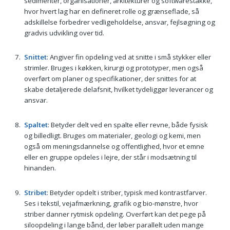
sedimenter, organisationer, arkitekturer og softwarestakke,
hvor hvert lag har en defineret rolle og grænseflade, så
adskillelse forbedrer vedligeholdelse, ansvar, fejlsøgning og
gradvis udvikling over tid.
Snittet
: Angiver fin opdeling ved at snitte i små stykker eller
strimler. Bruges i køkken, kirurgi og prototyper, men også
overført om planer og specifikationer, der snittes for at
skabe detaljerede delafsnit, hvilket tydeliggør leverancer og
ansvar.
Spaltet
: Betyder delt ved en spalte eller revne, både fysisk
og billedligt. Bruges om materialer, geologi og kemi, men
også om meningsdannelse og offentlighed, hvor et emne
eller en gruppe opdeles i lejre, der står i modsætning til
hinanden.
Stribet
: Betyder opdelt i striber, typisk med kontrastfarver.
Ses i tekstil, vejafmærkning, grafik og bio-mønstre, hvor
striber danner rytmisk opdeling. Overført kan det pege på
siloopdeling i lange bånd, der løber parallelt uden mange