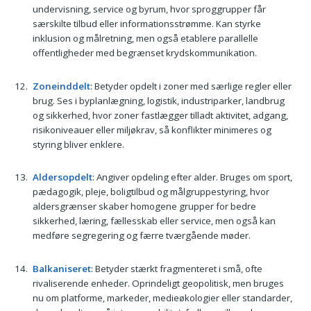
undervisning, service og byrum, hvor sproggrupper får
særskilte tilbud eller informationsstrømme. Kan styrke
inklusion og målretning, men også etablere parallelle
offentligheder med begrænset krydskommunikation.
Zoneinddelt
: Betyder opdelt i zoner med særlige regler eller
brug. Ses i byplanlægning, logistik, industriparker, landbrug
og sikkerhed, hvor zoner fastlægger tilladt aktivitet, adgang,
risikoniveauer eller miljøkrav, så konflikter minimeres og
styring bliver enklere.
Aldersopdelt
: Angiver opdeling efter alder. Bruges om sport,
pædagogik, pleje, boligtilbud og målgruppestyring, hvor
aldersgrænser skaber homogene grupper for bedre
sikkerhed, læring, fællesskab eller service, men også kan
medføre segregering og færre tværgående møder.
Balkaniseret
: Betyder stærkt fragmenteret i små, ofte
rivaliserende enheder. Oprindeligt geopolitisk, men bruges
nu om platforme, markeder, medieøkologier eller standarder,