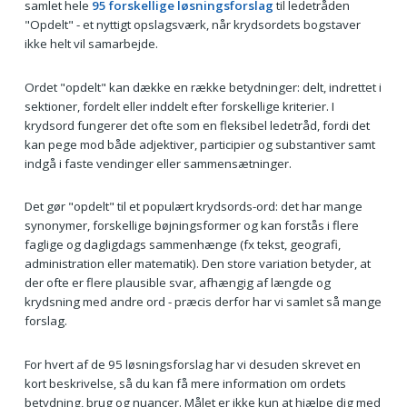
samlet hele
95 forskellige løsningsforslag
til ledetråden
"Opdelt" - et nyttigt opslagsværk, når krydsordets bogstaver
ikke helt vil samarbejde.
Ordet "opdelt" kan dække en række betydninger: delt, indrettet i
sektioner, fordelt eller inddelt efter forskellige kriterier. I
krydsord fungerer det ofte som en fleksibel ledetråd, fordi det
kan pege mod både adjektiver, participier og substantiver samt
indgå i faste vendinger eller sammensætninger.
Det gør "opdelt" til et populært krydsords-ord: det har mange
synonymer, forskellige bøjningsformer og kan forstås i flere
faglige og dagligdags sammenhænge (fx tekst, geografi,
administration eller matematik). Den store variation betyder, at
der ofte er flere plausible svar, afhængig af længde og
krydsning med andre ord - præcis derfor har vi samlet så mange
forslag.
For hvert af de 95 løsningsforslag har vi desuden skrevet en
kort beskrivelse, så du kan få mere information om ordets
betydning, brug og nuancer. Målet er ikke kun at hjælpe dig med