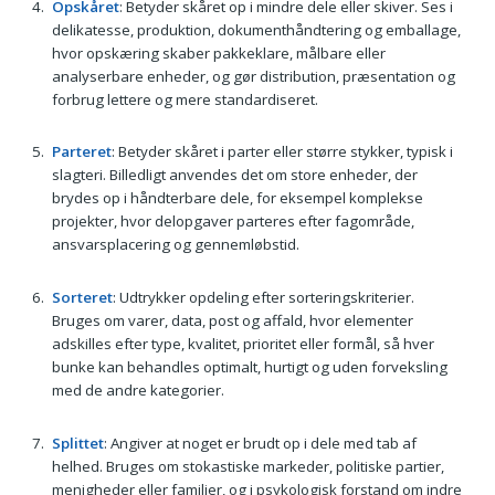
Opskåret
: Betyder skåret op i mindre dele eller skiver. Ses i
delikatesse, produktion, dokumenthåndtering og emballage,
hvor opskæring skaber pakkeklare, målbare eller
analyserbare enheder, og gør distribution, præsentation og
forbrug lettere og mere standardiseret.
Parteret
: Betyder skåret i parter eller større stykker, typisk i
slagteri. Billedligt anvendes det om store enheder, der
brydes op i håndterbare dele, for eksempel komplekse
projekter, hvor delopgaver parteres efter fagområde,
ansvarsplacering og gennemløbstid.
Sorteret
: Udtrykker opdeling efter sorteringskriterier.
Bruges om varer, data, post og affald, hvor elementer
adskilles efter type, kvalitet, prioritet eller formål, så hver
bunke kan behandles optimalt, hurtigt og uden forveksling
med de andre kategorier.
Splittet
: Angiver at noget er brudt op i dele med tab af
helhed. Bruges om stokastiske markeder, politiske partier,
menigheder eller familier, og i psykologisk forstand om indre