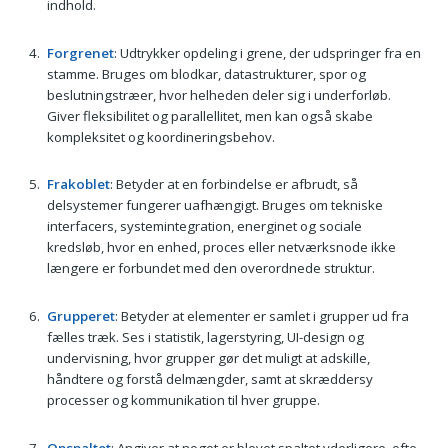
indhold.
Forgrenet
: Udtrykker opdeling i grene, der udspringer fra en
stamme. Bruges om blodkar, datastrukturer, spor og
beslutningstræer, hvor helheden deler sig i underforløb.
Giver fleksibilitet og parallellitet, men kan også skabe
kompleksitet og koordineringsbehov.
Frakoblet
: Betyder at en forbindelse er afbrudt, så
delsystemer fungerer uafhængigt. Bruges om tekniske
interfacers, systemintegration, energinet og sociale
kredsløb, hvor en enhed, proces eller netværksnode ikke
længere er forbundet med den overordnede struktur.
Grupperet
: Betyder at elementer er samlet i grupper ud fra
fælles træk. Ses i statistik, lagerstyring, UI-design og
undervisning, hvor grupper gør det muligt at adskille,
håndtere og forstå delmængder, samt at skræddersy
processer og kommunikation til hver gruppe.
Opspaltet
: Angiver at noget er blevet spaltet yderligere, ofte