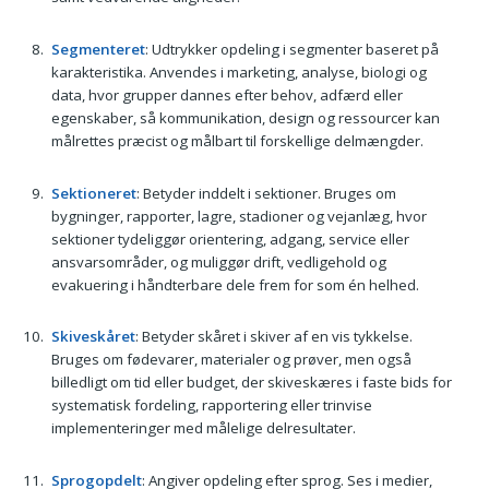
Segmenteret
: Udtrykker opdeling i segmenter baseret på
karakteristika. Anvendes i marketing, analyse, biologi og
data, hvor grupper dannes efter behov, adfærd eller
egenskaber, så kommunikation, design og ressourcer kan
målrettes præcist og målbart til forskellige delmængder.
Sektioneret
: Betyder inddelt i sektioner. Bruges om
bygninger, rapporter, lagre, stadioner og vejanlæg, hvor
sektioner tydeliggør orientering, adgang, service eller
ansvarsområder, og muliggør drift, vedligehold og
evakuering i håndterbare dele frem for som én helhed.
Skiveskåret
: Betyder skåret i skiver af en vis tykkelse.
Bruges om fødevarer, materialer og prøver, men også
billedligt om tid eller budget, der skiveskæres i faste bids for
systematisk fordeling, rapportering eller trinvise
implementeringer med målelige delresultater.
Sprogopdelt
: Angiver opdeling efter sprog. Ses i medier,