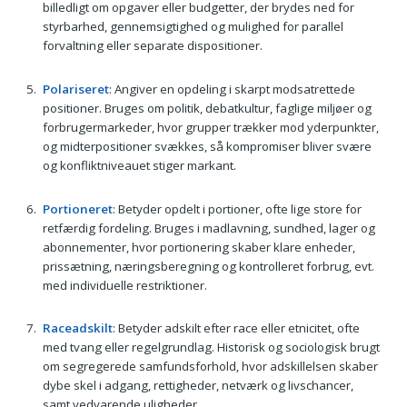
billedligt om opgaver eller budgetter, der brydes ned for
styrbarhed, gennemsigtighed og mulighed for parallel
forvaltning eller separate dispositioner.
Polariseret
: Angiver en opdeling i skarpt modsatrettede
positioner. Bruges om politik, debatkultur, faglige miljøer og
forbrugermarkeder, hvor grupper trækker mod yderpunkter,
og midterpositioner svækkes, så kompromiser bliver svære
og konfliktniveauet stiger markant.
Portioneret
: Betyder opdelt i portioner, ofte lige store for
retfærdig fordeling. Bruges i madlavning, sundhed, lager og
abonnementer, hvor portionering skaber klare enheder,
prissætning, næringsberegning og kontrolleret forbrug, evt.
med individuelle restriktioner.
Raceadskilt
: Betyder adskilt efter race eller etnicitet, ofte
med tvang eller regelgrundlag. Historisk og sociologisk brugt
om segregerede samfundsforhold, hvor adskillelsen skaber
dybe skel i adgang, rettigheder, netværk og livschancer,
samt vedvarende uligheder.