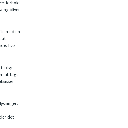
er forhold
hæng bliver
ofte med en
 at
de, hvis
troligt
om at tage
aksisser
lysninger,
ler det