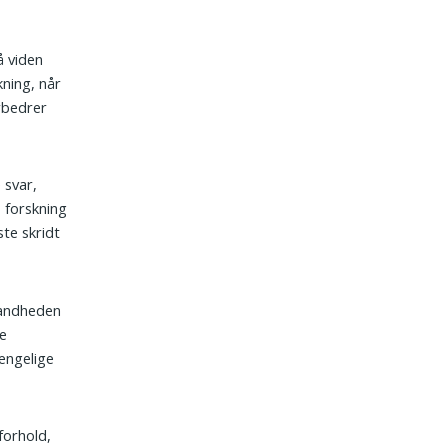
å viden
kning, når
orbedrer
 svar,
 forskning
te skridt
 sandheden
ge
ængelige
forhold,