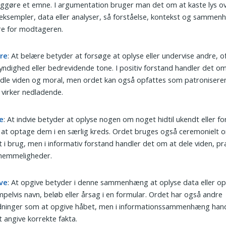
iggøre et emne. I argumentation bruger man det om at kaste lys ov
ksempler, data eller analyser, så forståelse, kontekst og sammen
re for modtageren.
re
: At belære betyder at forsøge at oplyse eller undervise andre, 
yndighed eller bedrevidende tone. I positiv forstand handler det om
dle viden og moral, men ordet kan også opfattes som patroniseren
n virker nedladende.
e
: At indvie betyder at oplyse nogen om noget hidtil ukendt eller for
at optage dem i en særlig kreds. Ordet bruges også ceremonielt 
 i brug, men i informativ forstand handler det om at dele viden, pr
 hemmeligheder.
ve
: At opgive betyder i denne sammenhæng at oplyse data eller op
pelvis navn, beløb eller årsag i en formular. Ordet har også andre
dninger som at opgive håbet, men i informationssammenhæng hand
 angive korrekte fakta.