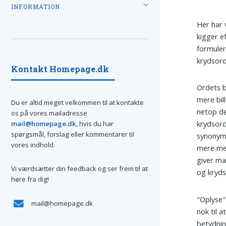
INFORMATION
Her har 
kigger e
formuler
krydsord
Kontakt Homepage.dk
Ordets b
mere bil
Du er altid meget velkommen til at kontakte
netop de
os på vores mailadresse
krydsord
mail@homepage.dk
, hvis du har
spørgsmål, forslag eller kommentarer til
synonyme
vores indhold.
mere met
giver ma
Vi værdsætter din feedback og ser frem til at
og kryd
høre fra dig!
"Oplyse"
mail@homepage.dk
nok til a
betydnin