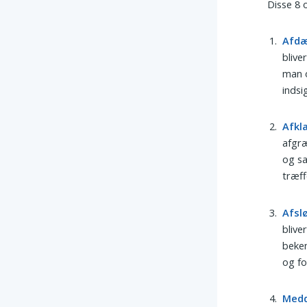
Disse 8 
Afd
blive
man o
indsi
Afkl
afgræ
og sa
træff
Afsl
blive
beken
og fo
Medd