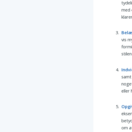
tydel
med e
klare
Belæ
vis m
formi
stile
Indvi
samt 
noget
eller
Opgi
eksem
bety
om at