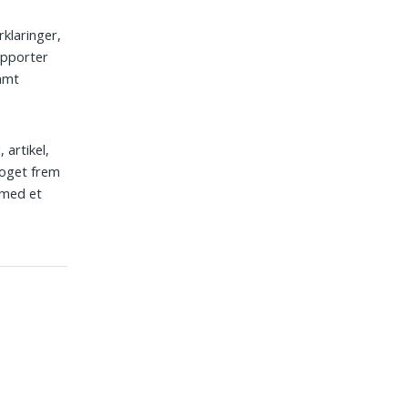
klaringer,
rapporter
samt
 artikel,
noget frem
t med et