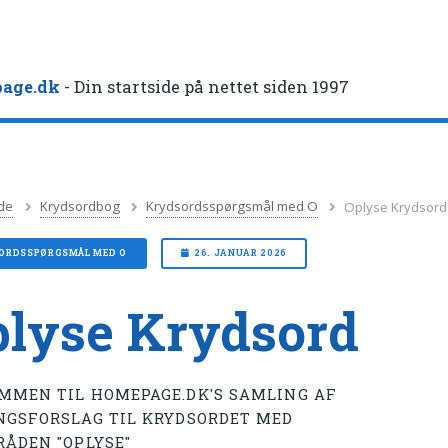
age.dk
- Din startside på nettet siden 1997
de
Krydsordbog
Krydsordsspørgsmål med O
Oplyse Krydsord
ORDSSPØRGSMÅL MED O
26. JANUAR 2026
lyse Krydsord
MMEN TIL HOMEPAGE.DK'S SAMLING AF
NGSFORSLAG TIL KRYDSORDET MED
RÅDEN "OPLYSE"