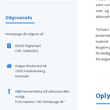
som i ord
svar, og
alternati
Udgiverinfo
Til hver
Homepage.dk udgives af:
beskrive
nuancer 
BGGD Digital ApS
klogere 
CVR: 34482853
forskelli
forslage
Dalgas Boulevard 48
2000 Frederiksberg
Danmark
OBS:
Henvendelse på adressen ikke
Oply
muligt.
Post mærkes "Att: Homepage.dk"