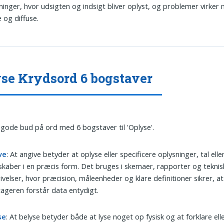
inger, hvor udsigten og indsigt bliver oplyst, og problemer virker
 og diffuse.
se Krydsord 6 bogstaver
 gode bud på ord med 6 bogstaver til 'Oplyse'.
ve
: At angive betyder at oplyse eller specificere oplysninger, tal elle
kaber i en præcis form. Det bruges i skemaer, rapporter og teknis
ivelser, hvor præcision, måleenheder og klare definitioner sikrer, at
geren forstår data entydigt.
se
: At belyse betyder både at lyse noget op fysisk og at forklare ell