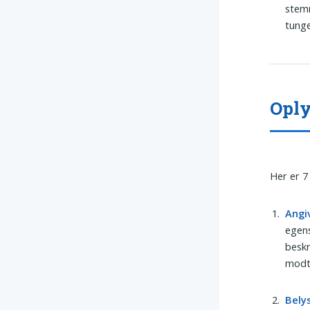
stemn
tunge
Oply
Her er 7
Angi
egens
beskr
modta
Bely