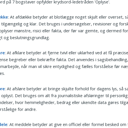
ord på 7 bogstaver opfylder krydsord-ledetråden 'Oplyse'.
ække
: At afdække betyder at blotlægge noget skjult eller overset, s
r tilgængelig og klar. Det bruges i undersøgelser, revisioner og fors
plyser mønstre, risici eller fakta, der før var gemte, og dermed f
gt og beslutningsgrundlag.
are
: At afklare betyder at fjerne tvivl eller uklarhed ved at få præcise
nse begreber eller bekræfte fakta. Det anvendes i sagsbehandling,
marbejde, når man vil sikre entydighed og fælles forståelse før næs
es.
øre
: At afsløre betyder at bringe skjulte forhold for dagens lys, så
r oplyst. Det bruges om alt fra journalistiske afsløringer til personli
delser, hvor hemmeligheder, bedrag eller ukendte data gøres tilg
rståelige for andre.
ele
: At meddele betyder at give en officiel eller formel besked om 