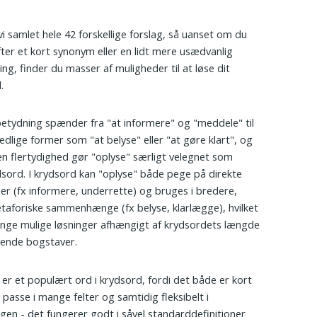
vi samlet hele 42 forskellige forslag, så uanset om du
fter et kort synonym eller en lidt mere usædvanlig
ing, finder du masser af muligheder til at løse dit
.
etydning spænder fra "at informere" og "meddele" til
ledlige former som "at belyse" eller "at gøre klart", og
n flertydighed gør "oplyse" særligt velegnet som
sord. I krydsord kan "oplyse" både pege på direkte
r (fx informere, underrette) og bruges i bredere,
aforiske sammenhænge (fx belyse, klarlægge), hvilket
nge mulige løsninger afhængigt af krydsordets længde
sende bogstaver.
 er et populært ord i krydsord, fordi det både er kort
t passe i mange felter og samtidig fleksibelt i
gen - det fungerer godt i såvel standarddefinitioner