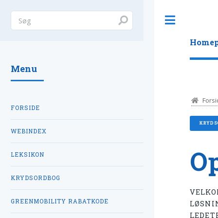
Toggle
Homep
Menu
Forsi
FORSIDE
KRYDS
WEBINDEX
Op
LEKSIKON
KRYDSORDBOG
VELKO
GREENMOBILITY RABATKODE
LØSNI
LEDET