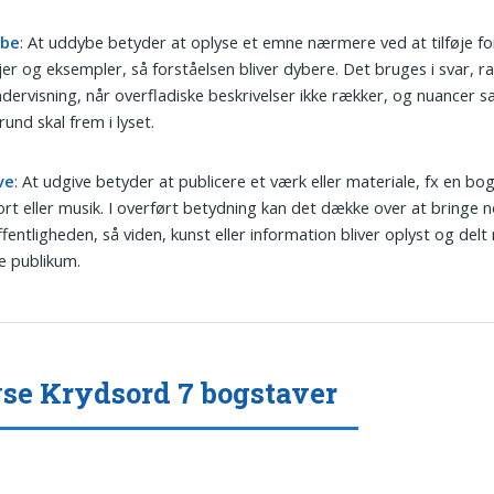
ybe
: At uddybe betyder at oplyse et emne nærmere ved at tilføje for
jer og eksempler, så forståelsen bliver dybere. Det bruges i svar, 
dervisning, når overfladiske beskrivelser ikke rækker, og nuancer 
und skal frem i lyset.
ve
: At udgive betyder at publicere et værk eller materiale, fx en bog,
rt eller musik. I overført betydning kan det dække over at bringe 
ffentligheden, så viden, kunst eller information bliver oplyst og del
e publikum.
se Krydsord 7 bogstaver