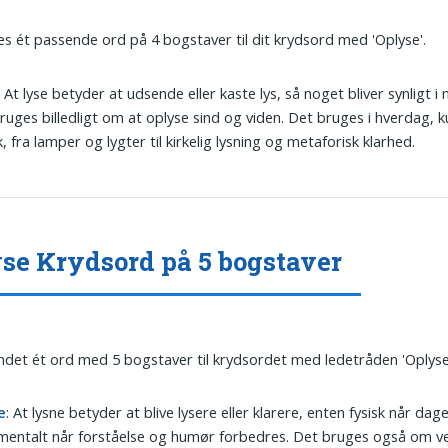
es ét passende ord på 4 bogstaver til dit krydsord med 'Oplyse'.
: At lyse betyder at udsende eller kaste lys, så noget bliver synligt i
ruges billedligt om at oplyse sind og viden. Det bruges i hverdag, 
k, fra lamper og lygter til kirkelig lysning og metaforisk klarhed.
se Krydsord på 5 bogstaver
undet ét ord med 5 bogstaver til krydsordet med ledetråden 'Oplyse
e
: At lysne betyder at blive lysere eller klarere, enten fysisk når dag
 mentalt når forståelse og humør forbedres. Det bruges også om v