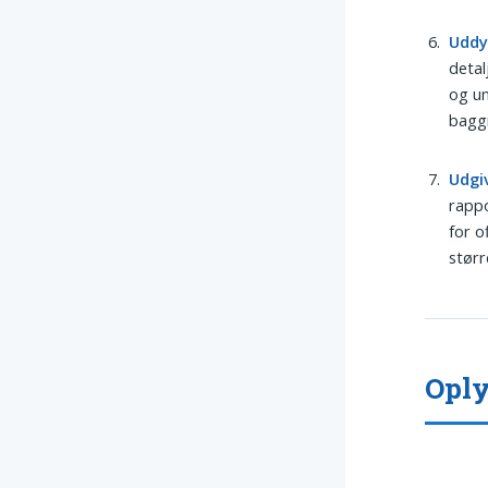
Udd
detal
og un
baggr
Udgi
rappo
for o
størr
Oply