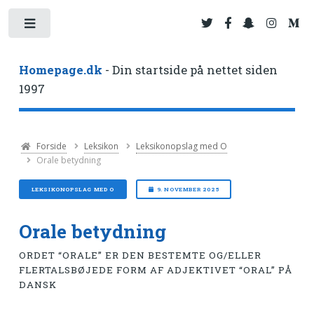
Toggle
Homepage.dk
- Din startside på nettet siden
1997
Forside
Leksikon
Leksikonopslag med O
Orale betydning
LEKSIKONOPSLAG MED O
9. NOVEMBER 2025
Orale betydning
ORDET “ORALE” ER DEN BESTEMTE OG/ELLER
FLERTALSBØJEDE FORM AF ADJEKTIVET “ORAL” PÅ
DANSK