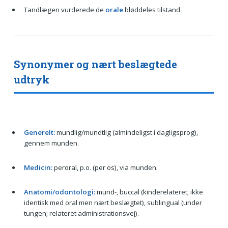
Tandlægen vurderede de
orale
bløddeles tilstand.
Synonymer og nært beslægtede
udtryk
Generelt:
mundlig/mundtlig (almindeligst i dagligsprog),
gennem munden.
Medicin:
peroral, p.o. (per os), via munden.
Anatomi/odontologi:
mund-, buccal (kinderelateret; ikke
identisk med oral men nært beslægtet), sublingual (under
tungen; relateret administrationsvej).