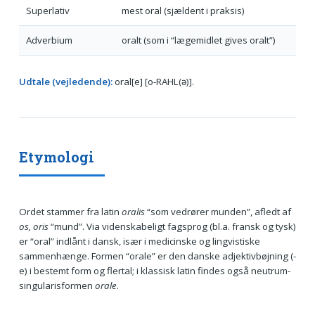
Superlativ
mest oral (sjældent i praksis)
Adverbium
oralt (som i “lægemidlet gives oralt”)
Udtale (vejledende):
oral[e] [o-RAHL(ə)].
Etymologi
Ordet stammer fra latin
oralis
“som vedrører munden”, afledt af
os, oris
“mund”. Via videnskabeligt fagsprog (bl.a. fransk og tysk)
er “oral” indlånt i dansk, især i medicinske og lingvistiske
sammenhænge. Formen “orale” er den danske adjektivbøjning (-
e) i bestemt form og flertal; i klassisk latin findes også neutrum-
singularisformen
orale
.