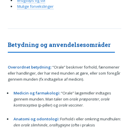
Brugstips og stil
Mulige forvekslinger
Betydning og anvendelsesområder
Overordnet betydning:
“Orale” beskriver forhold, fænomener
eller handlinger, der har med munden at gøre, eller som foregår
gennem munden (fx indtagelse af medicin).
Medicin og farmakologi:
“Orale” lægemidler indtages
gennem munden. Man taler om
orale præparater
,
orale
kontraceptiva
(p-piller) og
orale vacciner
.
Anatomi og odontologi:
Forhold i eller omkring mundhulen:
den orale slimhinde
,
oralhygiejne
(ofte i praksis