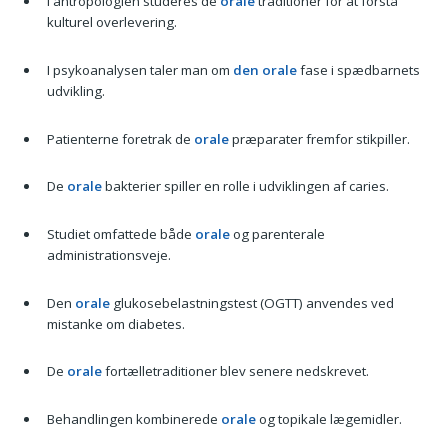
I antropologien studeres de
orale
traditioner for at forstå
kulturel overlevering.
I psykoanalysen taler man om
den orale
fase i spædbarnets
udvikling.
Patienterne foretrak de
orale
præparater fremfor stikpiller.
De
orale
bakterier spiller en rolle i udviklingen af caries.
Studiet omfattede både
orale
og parenterale
administrationsveje.
Den
orale
glukosebelastningstest (OGTT) anvendes ved
mistanke om diabetes.
De
orale
fortælletraditioner blev senere nedskrevet.
Behandlingen kombinerede
orale
og topikale lægemidler.