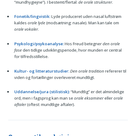
“mundhygiejne”). I bestemt/flertal:
de orale strukturer
.
Fonetik/lingvistik:
Lyde produceret uden nasal luftstrøm
kaldes
orale lyde
(modsætning: nasale). Man kan tale om
orale vokaler
.
Psykologi/psykoanalyse:
Hos Freud betegner
den orale
fase
den tidlige udviklingsperiode, hvor munden er central
for tilfredsstillelse.
Kultur- og litteraturstudier:
Den orale tradition
refererer til
viden og fortællinger overleveret mundtligt.
Uddannelse/jura (stilistisk):
“Mundtlig” er det almindelige
ord, men i fagsprog kan man se
orale eksaminer
eller
orale
aftaler
(oftest: mundtlige aftaler).