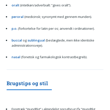
oralt
(intetkøn/adverbialt: “gives oralt”).
peroral
(medicinsk; synonymt med gennem munden).
p.o.
(forkortelse for latin per os; anvendt i ordinationer).
buccal
og
sublingual
(beslægtede, men ikke identiske
administrationsveje).
nasal
(fonetisk og farmakologisk kontrastbegreb).
Brugstips og stil
Foretræk “mundtlig” i almindelig sprogbrug (fx “mundtlig