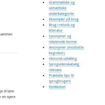
Grammatiske og
semantiske
underkategorier
Eksempler på brug
Brug i retorik og
litteratur
s sammen
Synonymer og
relaterede termer
Antonymer (modsatte
begreber)
Historisk udvikling
Sprogvidenskabelig
relevans
Praktiske tips til
sprogbrugere
Konklusion
e til latin
r en nyere