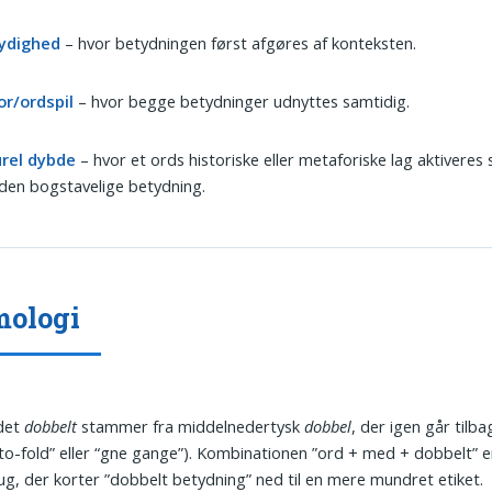
ydighed
– hvor betydningen først afgøres af konteksten.
r/ordspil
– hvor begge betydninger udnyttes samtidig.
urel dybde
– hvor et ords historiske eller metaforiske lag aktivere
den bogstavelige betydning.
mologi
rdet
dobbelt
stammer fra middelnedertysk
dobbel
, der igen går tilbag
to-fold” eller “gne gange”). Kombinationen ”ord + med + dobbelt” e
g, der korter ”dobbelt betydning” ned til en mere mundret etiket.