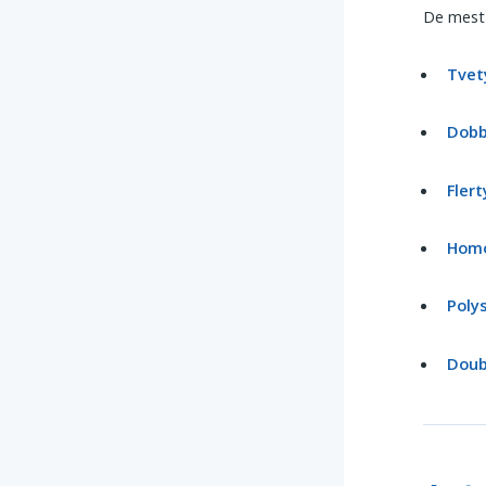
De mest
Tvet
Dobb
Flert
Homo
Poly
Doub