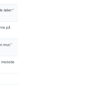
øde
løber
.”
erne på
in
mus
.”
n mistede