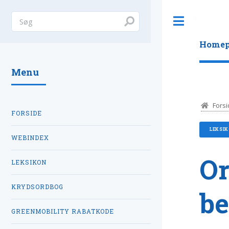
Toggle
Homep
Menu
Forsi
FORSIDE
LEKSI
WEBINDEX
Or
LEKSIKON
KRYDSORDBOG
be
GREENMOBILITY RABATKODE