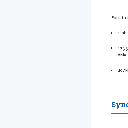
Forfatte
skabe
smyg
disko
udvik
Syno