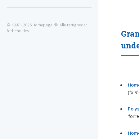
© 1997 - 2026 Homepage.dk. Alle rettigheder
Gram
forbeholdes
unde
Hom
(fx
m
Poly
‘forre
Homo