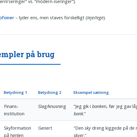
rniʹseringer” vs. ”módern-iseringer”).
ofoner
– lyder ens, men staves forskelligt (
leje
/
lege
).
mpler på brug
Betydning 1
Betydning 2
Eksempel­ sætning
Finans­
Slag/knusning
”Jeg gik i
bank
en, før jeg gav lå
institution
bank
.”
Skyformation
Genert
”Den
sky
dreng kiggede på de
på himlen
skyer
.”