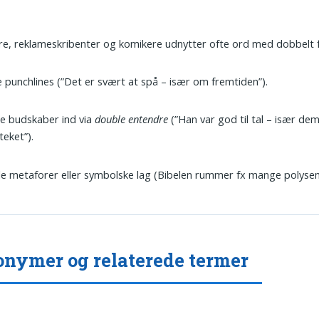
re, reklameskribenter og komikere udnytter ofte ord med dobbelt f
 punchlines (”Det er svært at spå – især om fremtiden”).
e budskaber ind via
double entendre
(”Han var god til tal – især de
teket”).
le metaforer eller symbolske lag (Bibelen rummer fx mange polyse
nymer og relaterede termer