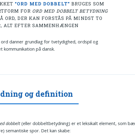
YKKET
“ORD MED DOBBELT”
BRUGES SOM
RTFORM FOR
ORD MED DOBBELT BETYDNING
SÅ ORD, DER KAN FORSTÅS PÅ MINDST TO
, ALT EFTER SAMMENHÆNGEN
ord danner grundlag for tvetydighed, ordspil og
et kommunikation på dansk.
dning og definition
ed dobbelt
(eller dobbeltbetydning) er et leksikalt element, som bæ
lere) semantiske spor. Det kan skabe: