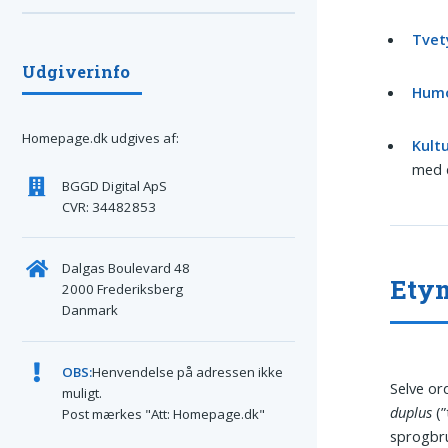
Tvet
Udgiverinfo
Humo
Homepage.dk udgives af:
Kult
med 
BGGD Digital ApS
CVR: 34482853
Dalgas Boulevard 48
Ety
2000 Frederiksberg
Danmark
OBS:
Henvendelse på adressen ikke
Selve o
muligt.
duplus
(”
Post mærkes "Att: Homepage.dk"
sprogbru