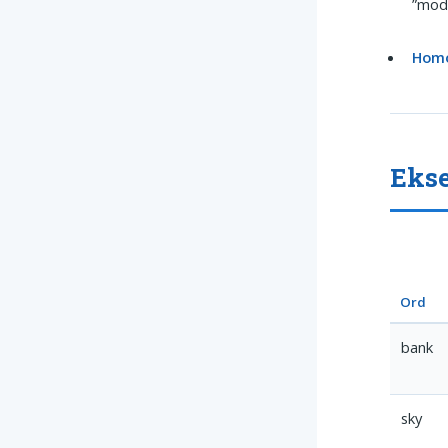
”mode
Hom
Ekse
Ord
bank
sky