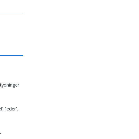
etydninger
, ‘leder’,
–