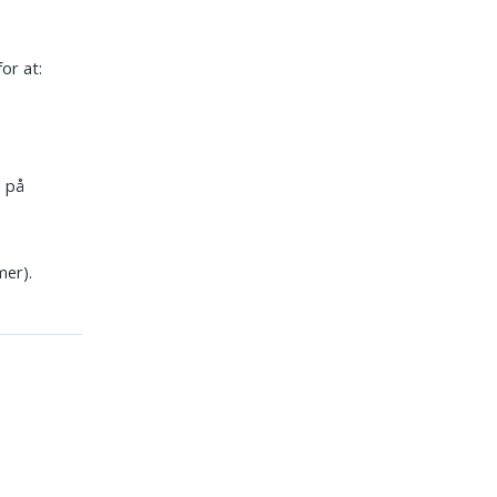
or at:
m på
mer).