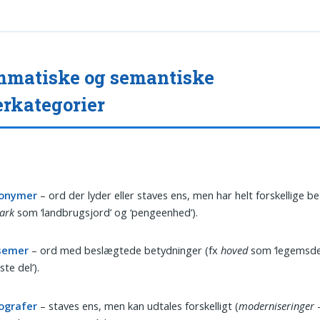
matiske og semantiske
rkategorier
onymer
– ord der lyder eller staves ens, men har helt forskellige b
ark
som ‘landbrugsjord’ og ‘pengeenhed’).
semer
– ord med beslægtede betydninger (fx
hoved
som ‘legemsdel’
ste del’).
grafer
– staves ens, men kan udtales forskelligt (
moderniseringer