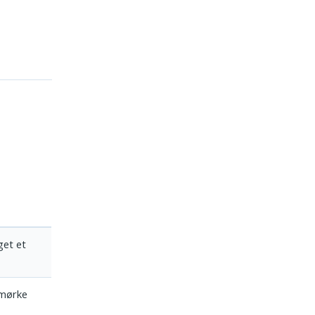
get et
 mørke