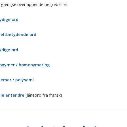
 gængse overlappende begreber er:
ydige ord
eltbetydende ord
ydige ord
nymer / homonymering
semer / polysemi
le entendre
(låneord fra fransk)