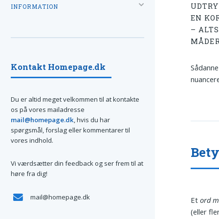
UDTR
INFORMATION
EN KO
– ALT
MÅDER
Kontakt Homepage.dk
Sådanne 
nuancer
Du er altid meget velkommen til at kontakte
os på vores mailadresse
mail@homepage.dk
, hvis du har
spørgsmål, forslag eller kommentarer til
vores indhold.
Bety
Vi værdsætter din feedback og ser frem til at
høre fra dig!
mail@homepage.dk
Et
ord m
(eller f