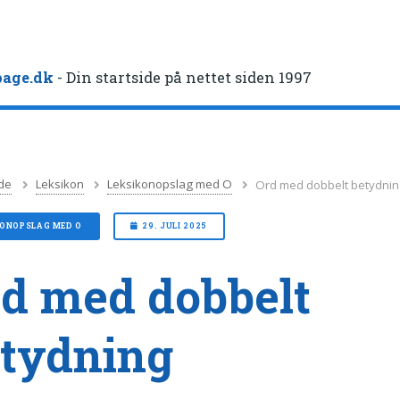
age.dk
- Din startside på nettet siden 1997
de
Leksikon
Leksikonopslag med O
Ord med dobbelt betydni
KONOPSLAG MED O
29. JULI 2025
d med dobbelt
tydning