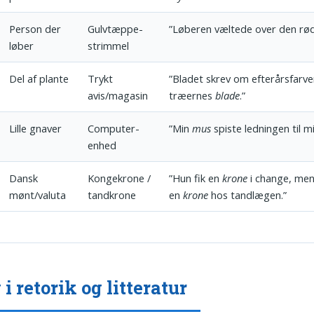
Person der
Gulvtæppe­
”Løberen væltede over den r
løber
strimmel
Del af plante
Trykt
”Bladet skrev om efterårs­farv
avis/magasin
træernes
blade
.”
Lille gnaver
Computer­
”Min
mus
spiste ledningen til m
enhed
Dansk
Konge­krone /
”Hun fik en
krone
i change, me
mønt/valuta
tandkrone
en
krone
hos tandlægen.”
 i retorik og litteratur