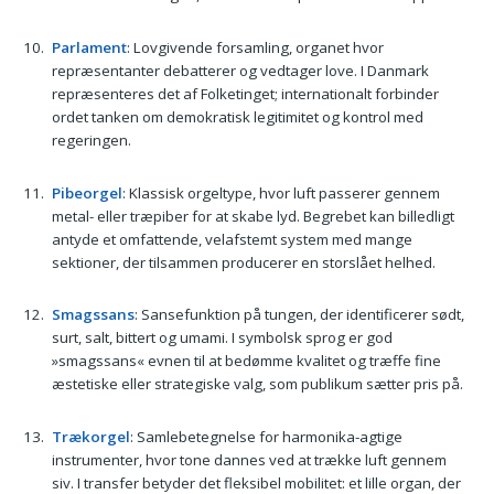
Parlament
: Lovgivende forsamling, organet hvor
repræsentanter debatterer og vedtager love. I Danmark
repræsenteres det af Folketinget; internationalt forbinder
ordet tanken om demokratisk legitimitet og kontrol med
regeringen.
Pibeorgel
: Klassisk orgeltype, hvor luft passerer gennem
metal- eller træpiber for at skabe lyd. Begrebet kan billedligt
antyde et omfattende, velafstemt system med mange
sektioner, der tilsammen producerer en storslået helhed.
Smagssans
: Sansefunktion på tungen, der identificerer sødt,
surt, salt, bittert og umami. I symbolsk sprog er god
»smagssans« evnen til at bedømme kvalitet og træffe fine
æstetiske eller strategiske valg, som publikum sætter pris på.
Trækorgel
: Samlebetegnelse for harmonika-agtige
instrumenter, hvor tone dannes ved at trække luft gennem
siv. I transfer betyder det fleksibel mobilitet: et lille organ, der