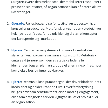
»binyren« være den mekanisme, der mobiliserer ressourcer i
pressede situationer, så organisationen kan håndtere akutte
udfordringer.
Gonade
: Fællesbetegnelse for testikel og æggestok, hvor
kønsceller produceres. Metaforisk er »gonaden« stedet, hvor
helt nye ideer fødes, før de udvikler sig til større koncepter,
der kan sprede sig i markedet.
Hjerne
: Centralnervesystemets kommandocentral, der
styrer tanker, hukommelse, sanser og motorik. Metaforisk
omtales »hjernen« som den strategiske leder eller
idémanden bag en plan, en gruppe eller en virksomhed, hvor
komplekse beslutninger udklækkes.
Hjerte
: Det muskuløse pumpeorgan, der driver blodet rundt i
kredsløbet og holder kroppen i live. I overført betydning
bruges ordet om centrum for følelser, mod og engagement,
eller som betegnelse for den vigtigste del af et projekt eller
en organisation.