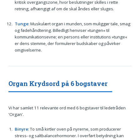
kritisk overgangszone, hvor beslutninger skilles i rette
retning, afhængigt af om de skal åndes eller sluges.
Tunge
: Muskulært organ i munden, som muliggør tale, smag
og fødehåndtering. Billedligt henviser »tungen« til
kommunikationsevne; en persons eller institutions »tunge«
er dens stemme, der formulerer budskaber og påvirker
omgivelserne.
Organ Krydsord på 6 bogstaver
Vi har samlet 11 relevante ord med 6 bogstaver til ledetråden
'Organ'.
Binyre
: To små kirtler oven på nyrerne, som producerer
stress- og saltbalancehormoner. I overført betydning kan