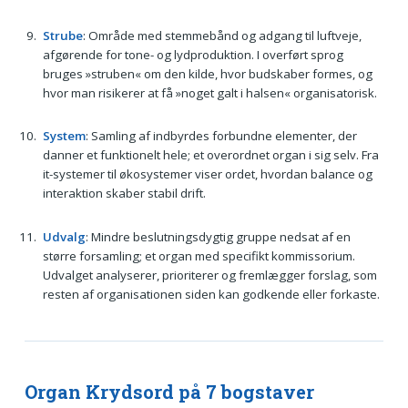
Strube
: Område med stemmebånd og adgang til luftveje,
afgørende for tone- og lydproduktion. I overført sprog
bruges »struben« om den kilde, hvor budskaber formes, og
hvor man risikerer at få »noget galt i halsen« organisatorisk.
System
: Samling af indbyrdes forbundne elementer, der
danner et funktionelt hele; et overordnet organ i sig selv. Fra
it-systemer til økosystemer viser ordet, hvordan balance og
interaktion skaber stabil drift.
Udvalg
: Mindre beslutningsdygtig gruppe nedsat af en
større forsamling; et organ med specifikt kommissorium.
Udvalget analyserer, prioriterer og fremlægger forslag, som
resten af organisationen siden kan godkende eller forkaste.
Organ Krydsord på 7 bogstaver