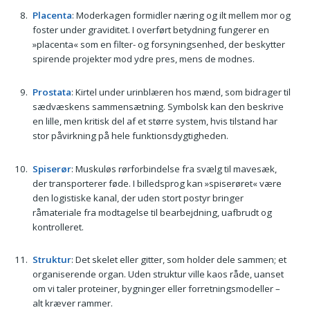
Placenta
: Moderkagen formidler næring og ilt mellem mor og
foster under graviditet. I overført betydning fungerer en
»placenta« som en filter- og forsyningsenhed, der beskytter
spirende projekter mod ydre pres, mens de modnes.
Prostata
: Kirtel under urinblæren hos mænd, som bidrager til
sædvæskens sammensætning. Symbolsk kan den beskrive
en lille, men kritisk del af et større system, hvis tilstand har
stor påvirkning på hele funktionsdygtigheden.
Spiserør
: Muskuløs rørforbindelse fra svælg til mavesæk,
der transporterer føde. I billedsprog kan »spiserøret« være
den logistiske kanal, der uden stort postyr bringer
råmateriale fra modtagelse til bearbejdning, uafbrudt og
kontrolleret.
Struktur
: Det skelet eller gitter, som holder dele sammen; et
organiserende organ. Uden struktur ville kaos råde, uanset
om vi taler proteiner, bygninger eller forretningsmodeller –
alt kræver rammer.