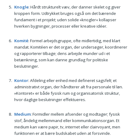
Knogle
: Hårdt strukturelt væv, der danner skelet og giver
kroppen form. Udtrykket bruges også om det bærende
fundament i et projekt; uden solide »knogler« kollapser
hverken bygninger, processer eller kreative idéer.
Komité
: Formel arbejdsgruppe, ofte midlertidig, med klart
mandat. Komitéen er det organ, der undersøger, koordinerer
og rapporterer tilbage; dens arbejde munder ud i et
betænkning, som kan danne grundlag for politiske
beslutninger.
Kontor
: Afdeling eller enhed med defineret sagsfelt; et
administrativt organ, der håndterer alt fra personale til løn.
»Kontoret« er både fysisk rum og organisatorisk struktur,
hvor daglige beslutninger effektueres.
Medium
: Formidler mellem afsender og modtager; fysisk
stof, åndelig mellemmand eller kommunikationsorgan. Et
medium kan være papir, tv, internet eller clairvoyant, men
funktionen er at bære budskabet uden at forsvinde.