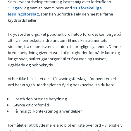
Som krydsordsekspert har jeg kastet mig over ledetråden
“Organ”
og samlet intet mindre end
110 forskellige
løsningsforslag
, som kan udfordre selv den mest erfarne
krydsordsfæller.
I krydsord er
organ
et populært ord netop fordi det kan pege på
alt fra menneskets indre anatomi til musikinstrumentets
stemme, fra embedsværk i staten til sproglige systemer. Denne
brede betydning giver et væld af muligheder for både korte og
lange svar, hvilket gør “organ” til et fast indslag i aviser,
ugeblade og hobbykryds.
Vi har ikke blot listet de 110 løsningsforslag – for hvert enkelt
ord har vi også udarbejdet en fyldig beskrivelse, så du kan:
Forstå den præcise betydning
Styrke dit ordforråd
Få indsigt i kontekster og anvendelser
Formålet er at tilbyde mere end blot en liste over ord – vi ønsker,