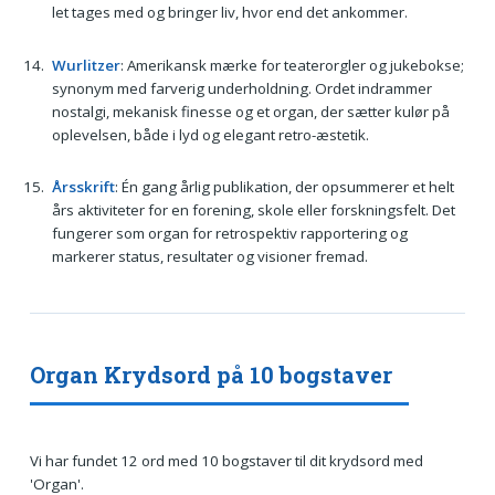
let tages med og bringer liv, hvor end det ankommer.
Wurlitzer
: Amerikansk mærke for teaterorgler og jukebokse;
synonym med farverig underholdning. Ordet indrammer
nostalgi, mekanisk finesse og et organ, der sætter kulør på
oplevelsen, både i lyd og elegant retro-æstetik.
Årsskrift
: Én gang årlig publikation, der opsummerer et helt
års aktiviteter for en forening, skole eller forskningsfelt. Det
fungerer som organ for retrospektiv rapportering og
markerer status, resultater og visioner fremad.
Organ Krydsord på 10 bogstaver
Vi har fundet 12 ord med 10 bogstaver til dit krydsord med
'Organ'.