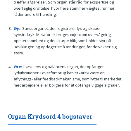
træffer afgørelser. Som organ står råd for ekspertise og
tværfaglig drøftelse, hvor flere stemmer vægtes, før man
råder andre til handling.
Øje
: Sanseorganet, der registrerer lys og skaber
synsindtryk. Metaforisk bruges »øjet« om overvågning,
opmærksomhed og det skarpe blik, som holder styr på
udviklingen og opdager små ændringer, før de vokser sig
store.
Øre
: Hørselens og balancens organ, der opfanger
lydvibrationer. I overført brug kan et »øre« være en
aflytnings- eller feedbackmekanisme, som lytter til markedet,
medarbejdere eller borgere for at opfange vigtige signaler.
Organ Krydsord 4 bogstaver