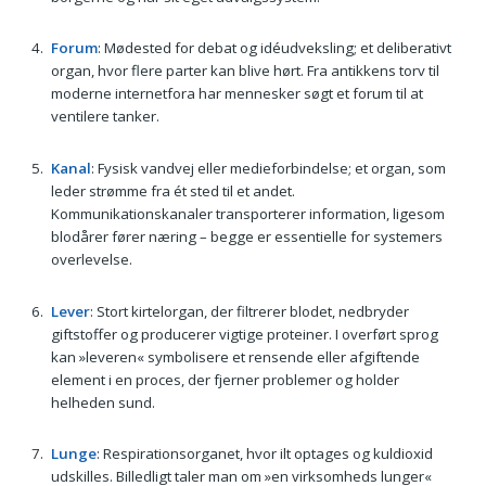
Forum
: Mødested for debat og idéudveksling; et deliberativt
organ, hvor flere parter kan blive hørt. Fra antikkens torv til
moderne internetfora har mennesker søgt et forum til at
ventilere tanker.
Kanal
: Fysisk vandvej eller medieforbindelse; et organ, som
leder strømme fra ét sted til et andet.
Kommunikationskanaler transporterer information, ligesom
blodårer fører næring – begge er essentielle for systemers
overlevelse.
Lever
: Stort kirtelorgan, der filtrerer blodet, nedbryder
giftstoffer og producerer vigtige proteiner. I overført sprog
kan »leveren« symbolisere et rensende eller afgiftende
element i en proces, der fjerner problemer og holder
helheden sund.
Lunge
: Respirationsorganet, hvor ilt optages og kuldioxid
udskilles. Billedligt taler man om »en virksomheds lunger«