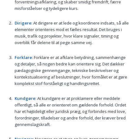
forventningsafklaring, og skaber smidig fremdrift, færre
misforståelser og tydeligere kurs.
Dirigere
: At dirigere er at lede og koordinere indsats, så alle
elementer orienteres mod et fælles resultat. Det bruges i
musik, trafik og projekter, hvor klare signaler, timing og
overblik får delene til at pege samme vej.
Forklare
: Forklare er at afklare betydning, sammenhænge
og detaljer, så nogen bedre kan orientere sig. Det dækker
pædagogiske gennemgange, tekniske beskrivelser og
kontekstualisering af beslutninger, hvor formålet er at gøre
komplekst stof forståeligt og handlingsrettet.
Kundgøre
: At kundgøre er at proklamere eller meddele
offentligt, så alle er orienteret om gældende forhold. Ordet
har et højtideligt eller juridisk præg, og forbindes med love,
forordninger, tilladelser og andre forhold, der kræver bred
gennemslagskraft.