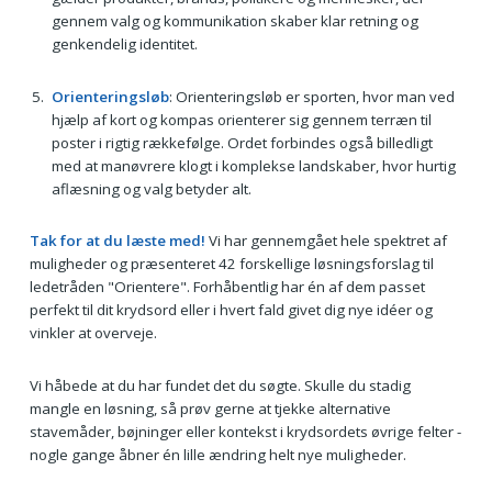
gennem valg og kommunikation skaber klar retning og
genkendelig identitet.
Orienteringsløb
: Orienteringsløb er sporten, hvor man ved
hjælp af kort og kompas orienterer sig gennem terræn til
poster i rigtig rækkefølge. Ordet forbindes også billedligt
med at manøvrere klogt i komplekse landskaber, hvor hurtig
aflæsning og valg betyder alt.
Tak for at du læste med!
Vi har gennemgået hele spektret af
muligheder og præsenteret 42 forskellige løsningsforslag til
ledetråden "Orientere". Forhåbentlig har én af dem passet
perfekt til dit krydsord eller i hvert fald givet dig nye idéer og
vinkler at overveje.
Vi håbede at du har fundet det du søgte. Skulle du stadig
mangle en løsning, så prøv gerne at tjekke alternative
stavemåder, bøjninger eller kontekst i krydsordets øvrige felter -
nogle gange åbner én lille ændring helt nye muligheder.