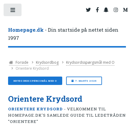
Toggle
Homepage.dk
- Din startside på nettet siden
1997
Forside
Krydsordbog
Krydsordsspørgsmål med O
Orientere Krydsord
KRYDSORDSSPØRGSMÅL MED O
7. MARTS 2026
Orientere Krydsord
ORIENTERE KRYDSORD
- VELKOMMEN TIL
HOMEPAGE.DK'S SAMLEDE GUIDE TIL LEDETRÅDEN
"ORIENTERE"