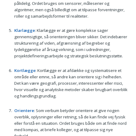
pålidelig. Ordet bruges om sensorer, måleserier og
algoritmer, men også billedligt om at tilpasse forventninger,
roller og samarbejdsformer til realiteter.
Klarlægge
: Klarlægge er at gøre komplekse sager
gennemsigtige, så orienteringen bliver sikker. Det indebærer
strukturering af viden, afgrænsning af begreber og
tydeliggørelse af årsag-virkning, som i udredninger,
projektdefineringsarbejde og strategisk beslutningsstøtte.
Kortlægge
: Kortlægge er at afdække og systematisere et
område eller emne, så andre kan orientere sig i helheden.
Det kan være geografi, processer, interessenter eller risici,
hvor visuelle og analytiske metoder skaber brugbart overblik
og handlingsgrundlag.
Orientere
: Som verbum betyder orientere at give nogen
overblik, oplysninger eller retning, så de kan finde vej fysisk
eller forstå en situation. Ordet bruges både om at finde nord
med kompas, at briefe kolleger, og at tilpasse sig nye
forhold.