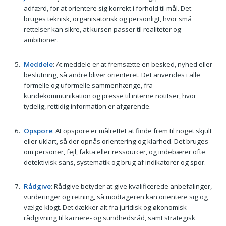
adfærd, for at orientere sig korrekt i forhold til mål. Det
bruges teknisk, organisatorisk og personligt, hvor små
rettelser kan sikre, at kursen passer til realiteter og
ambitioner.
Meddele
: At meddele er at fremsætte en besked, nyhed eller
beslutning, så andre bliver orienteret. Det anvendes i alle
formelle og uformelle sammenhænge, fra
kundekommunikation og presse til interne notitser, hvor
tydelig, rettidig information er afgørende.
Opspore
: At opspore er målrettet at finde frem til noget skjult
eller uklart, så der opnås orientering og klarhed. Det bruges
om personer, fejl, fakta eller ressourcer, og indebærer ofte
detektivisk sans, systematik og brug af indikatorer og spor.
Rådgive
: Rådgive betyder at give kvalificerede anbefalinger,
vurderinger og retning, så modtageren kan orientere sig og
vælge klogt. Det dækker alt fra juridisk og økonomisk
rådgivning til karriere- og sundhedsråd, samt strategisk