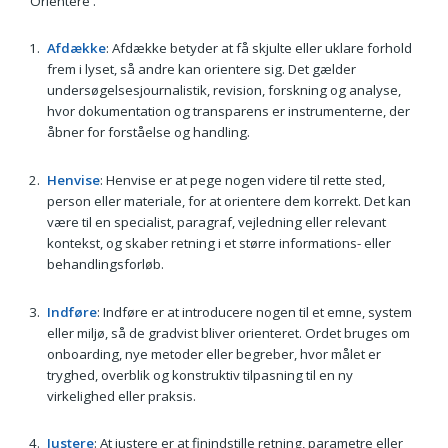
'Orientere'.
Afdække
: Afdække betyder at få skjulte eller uklare forhold
frem i lyset, så andre kan orientere sig. Det gælder
undersøgelsesjournalistik, revision, forskning og analyse,
hvor dokumentation og transparens er instrumenterne, der
åbner for forståelse og handling.
Henvise
: Henvise er at pege nogen videre til rette sted,
person eller materiale, for at orientere dem korrekt. Det kan
være til en specialist, paragraf, vejledning eller relevant
kontekst, og skaber retning i et større informations- eller
behandlingsforløb.
Indføre
: Indføre er at introducere nogen til et emne, system
eller miljø, så de gradvist bliver orienteret. Ordet bruges om
onboarding, nye metoder eller begreber, hvor målet er
tryghed, overblik og konstruktiv tilpasning til en ny
virkelighed eller praksis.
Justere
: At justere er at finindstille retning, parametre eller