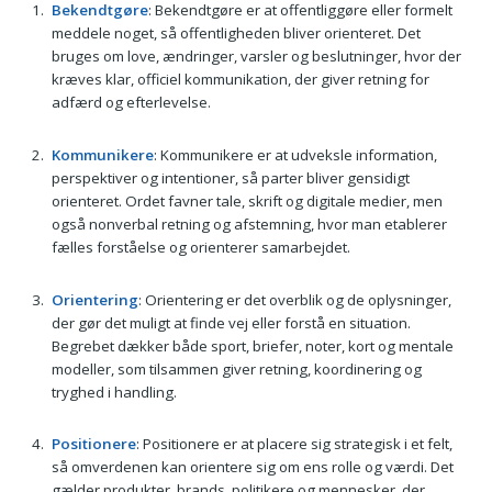
Bekendtgøre
: Bekendtgøre er at offentliggøre eller formelt
meddele noget, så offentligheden bliver orienteret. Det
bruges om love, ændringer, varsler og beslutninger, hvor der
kræves klar, officiel kommunikation, der giver retning for
adfærd og efterlevelse.
Kommunikere
: Kommunikere er at udveksle information,
perspektiver og intentioner, så parter bliver gensidigt
orienteret. Ordet favner tale, skrift og digitale medier, men
også nonverbal retning og afstemning, hvor man etablerer
fælles forståelse og orienterer samarbejdet.
Orientering
: Orientering er det overblik og de oplysninger,
der gør det muligt at finde vej eller forstå en situation.
Begrebet dækker både sport, briefer, noter, kort og mentale
modeller, som tilsammen giver retning, koordinering og
tryghed i handling.
Positionere
: Positionere er at placere sig strategisk i et felt,
så omverdenen kan orientere sig om ens rolle og værdi. Det
gælder produkter, brands, politikere og mennesker, der