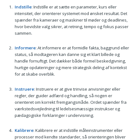
Indstille
: Indstille er at sætte en parameter, kurs eller
intensitet, der orienterer systemet mod ønsket resultat. Det
spænder fra kameraer og maskiner til møder og deadlines,
hvor bevidste valg sikrer, at retning, tempo og fokus passer
sammen.
Informere
: At informere er at formidle fakta, baggrund eller
status, så modtageren kan danne sig et klart billede og
handle fornuftigt. Det dækker både formel beskedgivning,
hurtige opdateringer og mere strategisk deling af kontekst
for at skabe overblik.
Instruere
: Instruere er at give trinvise anvisninger eller
regler, der guider adfærd og handling, så nogen er
orienteret om korrekt fremgangsmåde. Ordet spænder fra
værkstedsvejledning til ledelsesmæssige instrukser og
pædagogiske forklaringer i undervisning.
Kalibrere
: Kalibrere er at indstille måleinstrumenter eller
processer mod kendte standarder, så orienteringen bliver