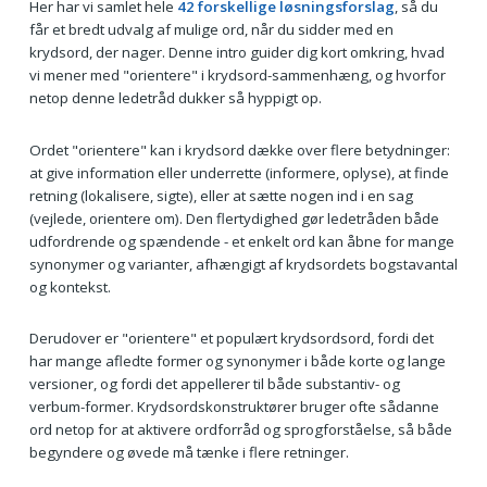
Her har vi samlet hele
42 forskellige løsningsforslag
, så du
får et bredt udvalg af mulige ord, når du sidder med en
krydsord, der nager. Denne intro guider dig kort omkring, hvad
vi mener med "orientere" i krydsord-sammenhæng, og hvorfor
netop denne ledetråd dukker så hyppigt op.
Ordet "orientere" kan i krydsord dække over flere betydninger:
at give information eller underrette (informere, oplyse), at finde
retning (lokalisere, sigte), eller at sætte nogen ind i en sag
(vejlede, orientere om). Den flertydighed gør ledetråden både
udfordrende og spændende - et enkelt ord kan åbne for mange
synonymer og varianter, afhængigt af krydsordets bogstavantal
og kontekst.
Derudover er "orientere" et populært krydsordsord, fordi det
har mange afledte former og synonymer i både korte og lange
versioner, og fordi det appellerer til både substantiv- og
verbum-former. Krydsordskonstruktører bruger ofte sådanne
ord netop for at aktivere ordforråd og sprogforståelse, så både
begyndere og øvede må tænke i flere retninger.