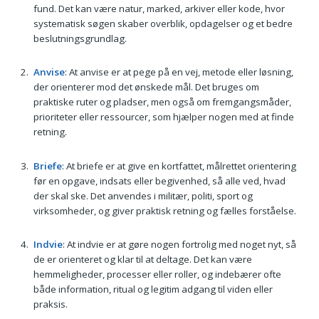
fund. Det kan være natur, marked, arkiver eller kode, hvor
systematisk søgen skaber overblik, opdagelser og et bedre
beslutningsgrundlag.
Anvise
: At anvise er at pege på en vej, metode eller løsning,
der orienterer mod det ønskede mål. Det bruges om
praktiske ruter og pladser, men også om fremgangsmåder,
prioriteter eller ressourcer, som hjælper nogen med at finde
retning.
Briefe
: At briefe er at give en kortfattet, målrettet orientering
før en opgave, indsats eller begivenhed, så alle ved, hvad
der skal ske. Det anvendes i militær, politi, sport og
virksomheder, og giver praktisk retning og fælles forståelse.
Indvie
: At indvie er at gøre nogen fortrolig med noget nyt, så
de er orienteret og klar til at deltage. Det kan være
hemmeligheder, processer eller roller, og indebærer ofte
både information, ritual og legitim adgang til viden eller
praksis.