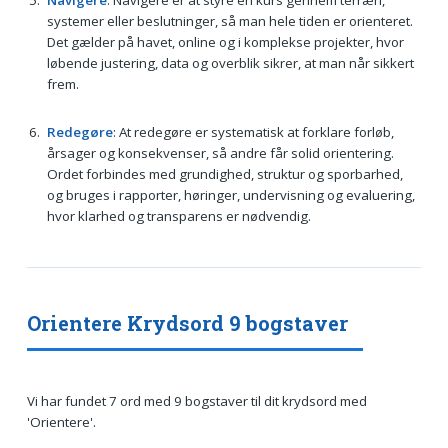
Navigere
: Navigere er at styre en kurs gennem terræn,
systemer eller beslutninger, så man hele tiden er orienteret.
Det gælder på havet, online og i komplekse projekter, hvor
løbende justering, data og overblik sikrer, at man når sikkert
frem.
Redegøre
: At redegøre er systematisk at forklare forløb,
årsager og konsekvenser, så andre får solid orientering.
Ordet forbindes med grundighed, struktur og sporbarhed,
og bruges i rapporter, høringer, undervisning og evaluering,
hvor klarhed og transparens er nødvendig.
Orientere Krydsord 9 bogstaver
Vi har fundet 7 ord med 9 bogstaver til dit krydsord med
'Orientere'.