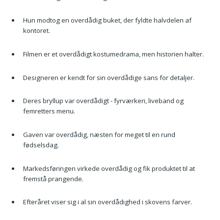
Hun modtog en overdådig buket, der fyldte halvdelen af
kontoret.
Filmen er et overdådigt kostumedrama, men historien halter.
Designeren er kendt for sin overdådige sans for detaljer.
Deres bryllup var overdådigt - fyrværkeri, liveband og
femretters menu.
Gaven var overdådig, næsten for meget til en rund
fødselsdag.
Markedsføringen virkede overdådig og fik produktet til at
fremstå prangende.
Efteråret viser sig i al sin overdådighed i skovens farver.