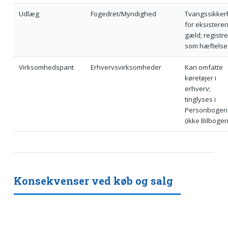
Udlæg
Fogedret/Myndighed
Tvangssikker
for eksistere
gæld; registr
som hæftelse
Virksomhedspant
Erhvervsvirksomheder
Kan omfatte
køretøjer i
erhverv;
tinglyses i
Personbogen
(ikke Bilbogen
Konsekvenser ved køb og salg