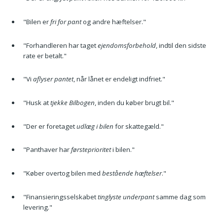
"Bilen er
fri for pant
og andre hæftelser."
"Forhandleren har taget
ejendomsforbehold
, indtil den sidste
rate er betalt."
"Vi
aflyser pantet
, når lånet er endeligt indfriet."
"Husk at
tjekke Bilbogen
, inden du køber brugt bil."
"Der er foretaget
udlæg i bilen
for skattegæld."
"Panthaver har
førsteprioritet
i bilen."
"Køber overtog bilen med
bestående hæftelser
."
"Finansieringsselskabet
tinglyste underpant
samme dag som
levering."