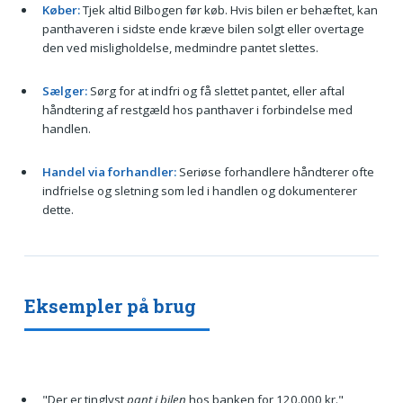
Køber:
Tjek altid Bilbogen før køb. Hvis bilen er behæftet, kan
panthaveren i sidste ende kræve bilen solgt eller overtage
den ved misligholdelse, medmindre pantet slettes.
Sælger:
Sørg for at indfri og få slettet pantet, eller aftal
håndtering af restgæld hos panthaver i forbindelse med
handlen.
Handel via forhandler:
Seriøse forhandlere håndterer ofte
indfrielse og sletning som led i handlen og dokumenterer
dette.
Eksempler på brug
"Der er tinglyst
pant i bilen
hos banken for 120.000 kr."