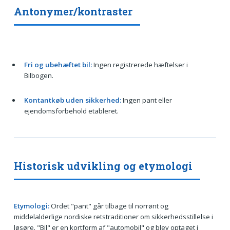
Antonymer/kontraster
Fri og ubehæftet bil:
Ingen registrerede hæftelser i
Bilbogen.
Kontantkøb uden sikkerhed:
Ingen pant eller
ejendomsforbehold etableret.
Historisk udvikling og etymologi
Etymologi:
Ordet "pant" går tilbage til norrønt og
middelalderlige nordiske retstraditioner om sikkerhedsstillelse i
løsøre. "Bil" er en kortform af "automobil" og blev optaget i