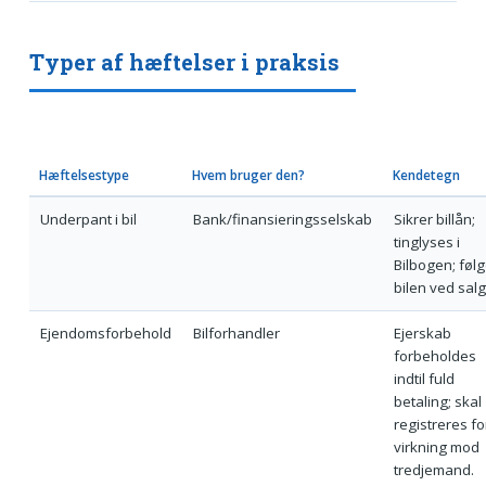
Typer af hæftelser i praksis
Hæftelsestype
Hvem bruger den?
Kendetegn
Underpant i bil
Bank/finansieringsselskab
Sikrer billån;
tinglyses i
Bilbogen; følg
bilen ved salg
Ejendomsforbehold
Bilforhandler
Ejerskab
forbeholdes
indtil fuld
betaling; skal
registreres fo
virkning mod
tredjemand.