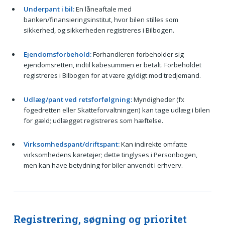
Underpant i bil:
En låneaftale med
banken/finansieringsinstitut, hvor bilen stilles som
sikkerhed, og sikkerheden registreres i Bilbogen.
Ejendomsforbehold:
Forhandleren forbeholder sig
ejendomsretten, indtil købesummen er betalt. Forbeholdet
registreres i Bilbogen for at være gyldigt mod tredjemand.
Udlæg/pant ved retsforfølgning:
Myndigheder (fx
fogedretten eller Skatteforvaltningen) kan tage udlæg i bilen
for gæld; udlægget registreres som hæftelse.
Virksomhedspant/driftspant:
Kan indirekte omfatte
virksomhedens køretøjer; dette tinglyses i Personbogen,
men kan have betydning for biler anvendt i erhverv.
Registrering, søgning og prioritet