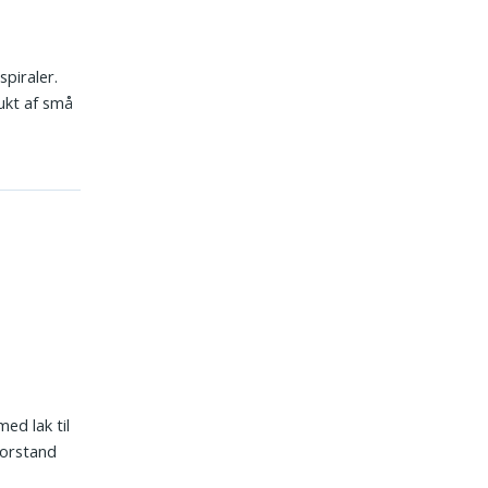
piraler.
ukt af små
ed lak til
forstand