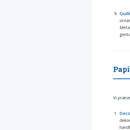
Quill
ornam
Metaf
genta
Papi
Vi præse
Dec
dekor
handl