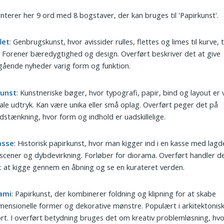
nterer her 9 ord med 8 bogstaver, der kan bruges til 'Papirkunst'.
let
: Genbrugskunst, hvor avissider rulles, flettes og limes til kurve,
. Forener bæredygtighed og design. Overført beskriver det at give
gående nyheder varig form og funktion.
unst
: Kunstneriske bøger, hvor typografi, papir, bind og layout er
ale udtryk. Kan være unika eller små oplag. Overført peger det på
dstænkning, hvor form og indhold er uadskillelige.
asse
: Historisk papirkunst, hvor man kigger ind i en kasse med lagd
scener og dybdevirkning. Forløber for diorama. Overført handler 
: at kigge gennem en åbning og se en kurateret verden.
gami
: Papirkunst, der kombinerer foldning og klipning for at skabe
mensionelle former og dekorative mønstre. Populært i arkitektonis
rt. I overført betydning bruges det om kreativ problemløsning, hv