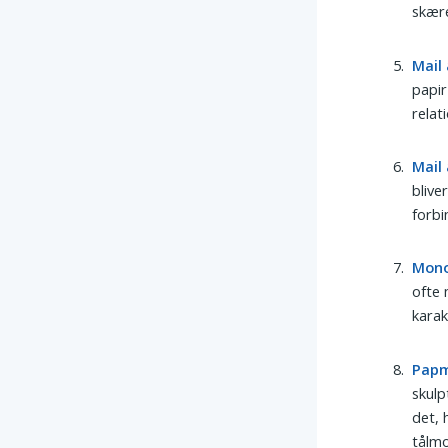
skære
Mail 
papir
relat
Mail 
blive
forbi
Mono
ofte 
karak
Pap
skulp
det, 
tålm