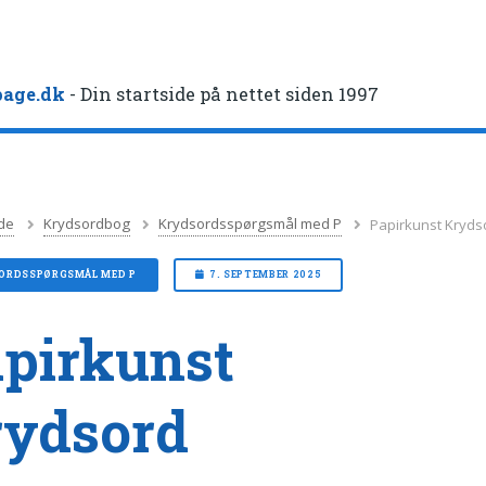
age.dk
- Din startside på nettet siden 1997
de
Krydsordbog
Krydsordsspørgsmål med P
Papirkunst Kryds
ORDSSPØRGSMÅL MED P
7. SEPTEMBER 2025
pirkunst
rydsord