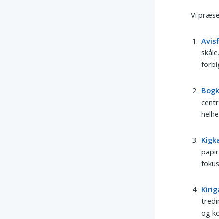
Vi præse
Avisf
skåle
forbi
Bogk
centr
helhe
Kigk
papir
fokus
Kiri
tredi
og ko