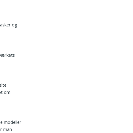
 tasker og
 værkets
elte
det om
ke modeller
or man