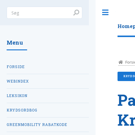
Toggle
Homep
Menu
Forsi
FORSIDE
KRYDS
WEBINDEX
Pa
LEKSIKON
KRYDSORDBOG
K
GREENMOBILITY RABATKODE