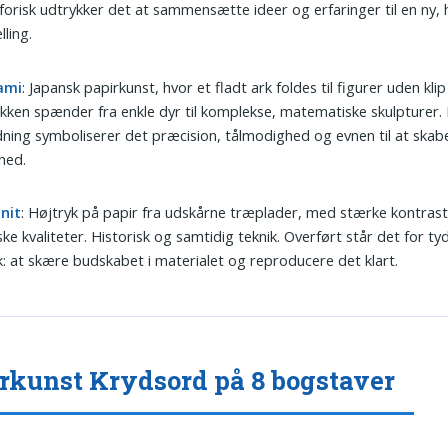
orisk udtrykker det at sammensætte ideer og erfaringer til en ny, 
lling.
ami
: Japansk papirkunst, hvor et fladt ark foldes til figurer uden klip 
kken spænder fra enkle dyr til komplekse, matematiske skulpturer. 
ning symboliserer det præcision, tålmodighed og evnen til at skab
hed.
nit
: Højtryk på papir fra udskårne træplader, med stærke kontras
ske kvaliteter. Historisk og samtidig teknik. Overført står det for ty
k: at skære budskabet i materialet og reproducere det klart.
rkunst Krydsord på 8 bogstaver