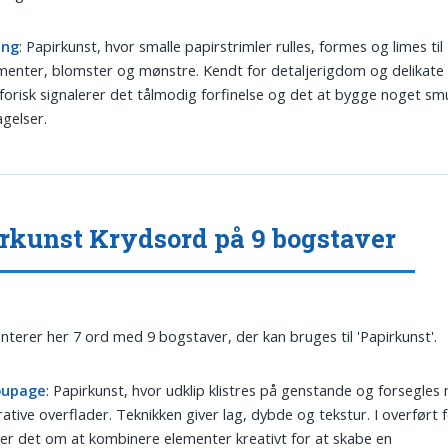
ing
: Papirkunst, hvor smalle papirstrimler rulles, formes og limes til
enter, blomster og mønstre. Kendt for detaljerigdom og delikate s
orisk signalerer det tålmodig forfinelse og det at bygge noget sm
gelser.
rkunst Krydsord på 9 bogstaver
nterer her 7 ord med 9 bogstaver, der kan bruges til 'Papirkunst'.
oupage
: Papirkunst, hvor udklip klistres på genstande og forsegles m
ative overflader. Teknikken giver lag, dybde og tekstur. I overført 
er det om at kombinere elementer kreativt for at skabe en