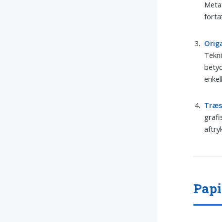
Metaf
fortæ
Orig
Tekni
betyd
enkel
Træs
grafi
aftry
Papi