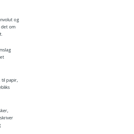
onvolut og
r det om
t.
omslag
det
til papir,
ebliks
sker,
skriver
g