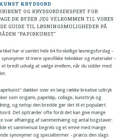
RKUNST KRYDSORD
KRIBENT OG KRYDSORDSEKSPERT FOR
AGE.DK BYDER JEG VELKOMMEN TIL VORES
DE GUIDE TIL LØSNINGSMULIGHEDER PÅ
RÅDEN "PAPIRKUNST"
rtikel har vi samlet hele 64 forskellige løsningsforslag -
e synonymer til mere specifikke teknikker og materialer -
r et bredt udvalg at vælge imellem, når du sidder med
et.
apirkunst" dækker over en lang række kreative udtryk
kker som origami, papirklip, collage, kunsttryk og
dning, og netop den bredde gør det til et populært
sord. Det optræder ofte fordi det kan give mange
ige svar afhængig af sammenhæng og antal bogstaver:
både et sammensat begreb og et emne med mange
nde synonymer og specialtermer - præcis den slags