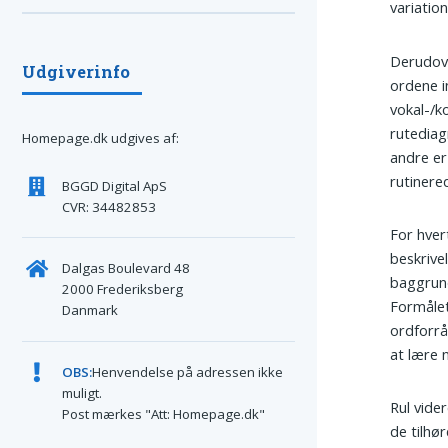
variatio
Derudove
Udgiverinfo
ordene i
vokal-/k
rutediag
Homepage.dk udgives af:
andre er
rutinere
BGGD Digital ApS
CVR: 34482853
For hvert
beskrive
Dalgas Boulevard 48
baggrun
2000 Frederiksberg
Formålet
Danmark
ordforrå
at lære 
OBS:
Henvendelse på adressen ikke
muligt.
Rul vider
Post mærkes "Att: Homepage.dk"
de tilhør