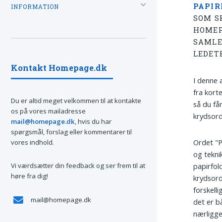
PAPI
INFORMATION
SOM S
HOMEP
SAMLE
LEDET
Kontakt Homepage.dk
I denne a
fra kort
Du er altid meget velkommen til at kontakte
så du få
os på vores mailadresse
krydsord
mail@homepage.dk
, hvis du har
spørgsmål, forslag eller kommentarer til
Ordet "P
vores indhold.
og tekni
Vi værdsætter din feedback og ser frem til at
papirfol
høre fra dig!
krydsord
forskell
mail@homepage.dk
det er 
nærligge