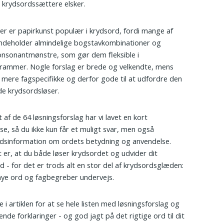
n krydsordssættere elsker.
r er papirkunst populær i krydsord, fordi mange af
ndeholder almindelige bogstavkombinationer og
onsonantmønstre, som gør dem fleksible i
rammer. Nogle forslag er brede og velkendte, mens
 mere fagspecifikke og derfor gode til at udfordre den
de krydsordsløser.
 af de 64 løsningsforslag har vi lavet en kort
lse, så du ikke kun får et muligt svar, men også
dsinformation om ordets betydning og anvendelse.
 er, at du både løser krydsordet og udvider dit
d - for det er trods alt en stor del af krydsordsglæden:
nye ord og fagbegreber undervejs.
e i artiklen for at se hele listen med løsningsforslag og
ende forklaringer - og god jagt på det rigtige ord til dit