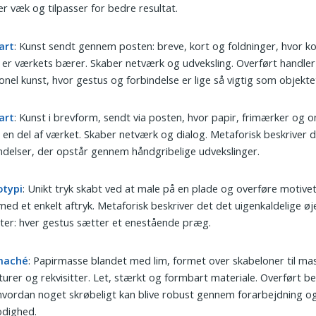
r væk og tilpasser for bedre resultat.
art
: Kunst sendt gennem posten: breve, kort og foldninger, hvor k
 er værkets bærer. Skaber netværk og udveksling. Overført handle
ionel kunst, hvor gestus og forbindelse er lige så vigtig som objekte
art
: Kunst i brevform, sendt via posten, hvor papir, frimærker og 
r en del af værket. Skaber netværk og dialog. Metaforisk beskriver 
ndelser, der opstår gennem håndgribelige udvekslinger.
typi
: Unikt tryk skabt ved at male på en plade og overføre motivet 
med et enkelt aftryk. Metaforisk beskriver det det uigenkaldelige øj
ter: hver gestus sætter et enestående præg.
maché
: Papirmasse blandet med lim, formet over skabeloner til ma
turer og rekvisitter. Let, stærkt og formbart materiale. Overført be
hvordan noget skrøbeligt kan blive robust gennem forarbejdning o
odighed.