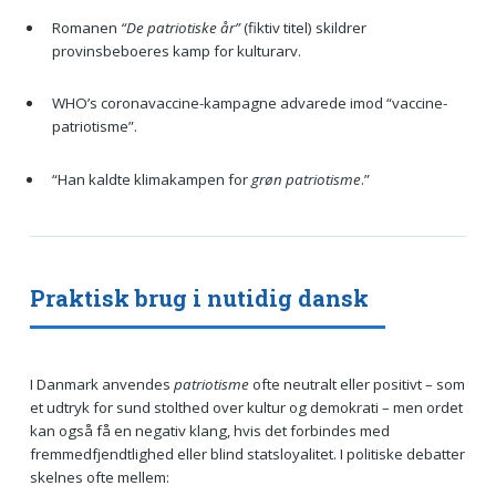
Romanen
“De patriotiske år”
(fiktiv titel) skildrer
provinsbeboeres kamp for kulturarv.
WHO’s coronavaccine-kampagne advarede imod “vaccine-
patriotisme”.
“Han kaldte klimakampen for
grøn patriotisme
.”
Praktisk brug i nutidig dansk
I Danmark anvendes
patriotisme
ofte neutralt eller positivt – som
et udtryk for sund stolthed over kultur og demokrati – men ordet
kan også få en negativ klang, hvis det forbindes med
fremmedfjendtlighed eller blind statsloyalitet. I politiske debatter
skelnes ofte mellem: