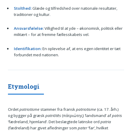
Stolthed:
Glæde og tilfredshed over nationale resultater,
traditioner og kultur.
Ansvarsfølelse:
Villighed til at yde – økonomisk, politisk eller
militært – for at fremme fællesskabets vel.
Identifikation:
En oplevelse af, at ens egen identitet er tæt
forbundet med nationen.
Etymologi
Ordet
patriotisme
stammer fra fransk
patriotisme
(ca. 17. årh.)
og bygger på græsk
patriōtēs
(πάτριώτης) ‘landsmand’ af
patris
‘fædreland, hjemland’. Det beslægtede latinske ord
patria
(fædreland) har givet afledninger som
pater
‘far’, hvilket