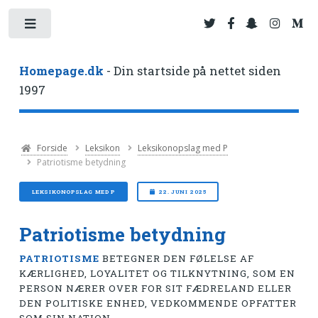
Toggle
Homepage.dk
- Din startside på nettet siden
1997
Forside
Leksikon
Leksikonopslag med P
Patriotisme betydning
LEKSIKONOPSLAG MED P
22. JUNI 2025
Patriotisme betydning
PATRIOTISME
BETEGNER DEN FØLELSE AF
KÆRLIGHED, LOYALITET OG TILKNYTNING, SOM EN
PERSON NÆRER OVER FOR SIT FÆDRELAND ELLER
DEN POLITISKE ENHED, VEDKOMMENDE OPFATTER