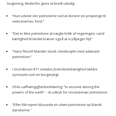
lovgivning. Nedenfor gives et bredt udvalg:
“Hun
udviste stor patriotisme
ved at donere sin prispenge til
veteranernes fond.”
“Det er ikke
patriotisme
at nægte kritik af regeringen; sand
kærlighed til landet kræver også at vi påpeger fejl.”
“Hans filosofi blander stoisk selvdisciplin med adamant
patriotisme
.”
I Grundloven §71 omtales
fosterlandskærlighed
(ældre
synonym) som en borgerpligt.
USAs uafhængighedserklæring: “to assume among the
powers of the earth” – et udtryk for revolutionær
patriotisme
.
“Efter EM-sejren blussede en uhørt
patriotisme
op blandt
danskerne.”