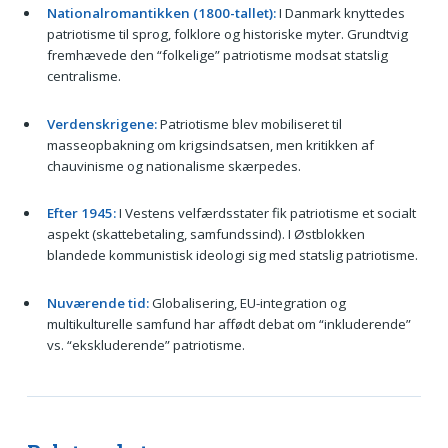
Nationalromantikken (1800-tallet):
I Danmark knyttedes
patriotisme til sprog, folklore og historiske myter. Grundtvig
fremhævede den “folkelige” patriotisme modsat statslig
centralisme.
Verdenskrigene:
Patriotisme blev mobiliseret til
masseopbakning om krigsindsatsen, men kritikken af
chauvinisme og nationalisme skærpedes.
Efter 1945:
I Vestens velfærdsstater fik patriotisme et socialt
aspekt (skattebetaling, samfundssind). I Østblokken
blandede kommunistisk ideologi sig med statslig patriotisme.
Nuværende tid:
Globalisering, EU-integration og
multikulturelle samfund har affødt debat om “inkluderende”
vs. “ekskluderende” patriotisme.