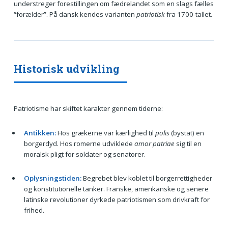
understreger forestillingen om fædrelandet som en slags fælles
“forælder”. På dansk kendes varianten
patriotisk
fra 1700-tallet.
Historisk udvikling
Patriotisme har skiftet karakter gennem tiderne:
Antikken:
Hos grækerne var kærlighed til
polis
(bystat) en
borgerdyd. Hos romerne udviklede
amor patriae
sig til en
moralsk pligt for soldater og senatorer.
Oplysningstiden:
Begrebet blev koblet til borgerrettigheder
og konstitutionelle tanker. Franske, amerikanske og senere
latinske revolutioner dyrkede patriotismen som drivkraft for
frihed.