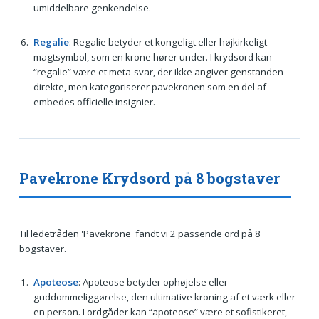
umiddelbare genkendelse.
Regalie
: Regalie betyder et kongeligt eller højkirkeligt
magtsymbol, som en krone hører under. I krydsord kan
“regalie” være et meta-svar, der ikke angiver genstanden
direkte, men kategoriserer pavekronen som en del af
embedes officielle insignier.
Pavekrone Krydsord på 8 bogstaver
Til ledetråden 'Pavekrone' fandt vi 2 passende ord på 8
bogstaver.
Apoteose
: Apoteose betyder ophøjelse eller
guddommeliggørelse, den ultimative kroning af et værk eller
en person. I ordgåder kan “apoteose” være et sofistikeret,