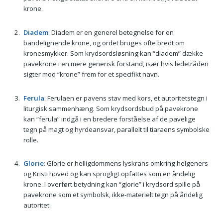
krone.
Diadem
: Diadem er en generel betegnelse for en
bandelignende krone, og ordet bruges ofte bredt om
kronesmykker. Som krydsordsløsning kan “diadem” dække
pavekrone i en mere generisk forstand, især hvis ledetråden
sigter mod “krone” frem for et specifikt navn.
Ferula
: Ferulaen er pavens stav med kors, et autoritetstegn i
liturgisk sammenhæng. Som krydsordsbud på pavekrone
kan “ferula” indgå i en bredere forståelse af de pavelige
tegn på magt og hyrdeansvar, parallelt til tiaraens symbolske
rolle.
Glorie
: Glorie er helligdommens lyskrans omkring helgeners
og Kristi hoved og kan sprogligt opfattes som en åndelig
krone. I overført betydning kan “glorie” i krydsord spille på
pavekrone som et symbolsk, ikke-materielt tegn på åndelig
autoritet.