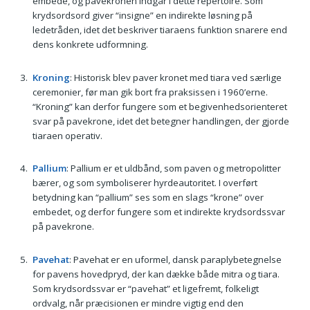
embede, og pavekronen indgår i dette repertoire. Som
krydsordsord giver “insigne” en indirekte løsning på
ledetråden, idet det beskriver tiaraens funktion snarere end
dens konkrete udformning.
Kroning
: Historisk blev paver kronet med tiara ved særlige
ceremonier, før man gik bort fra praksissen i 1960’erne.
“Kroning” kan derfor fungere som et begivenhedsorienteret
svar på pavekrone, idet det betegner handlingen, der gjorde
tiaraen operativ.
Pallium
: Pallium er et uldbånd, som paven og metropolitter
bærer, og som symboliserer hyrdeautoritet. I overført
betydning kan “pallium” ses som en slags “krone” over
embedet, og derfor fungere som et indirekte krydsordssvar
på pavekrone.
Pavehat
: Pavehat er en uformel, dansk paraplybetegnelse
for pavens hovedpryd, der kan dække både mitra og tiara.
Som krydsordssvar er “pavehat” et ligefremt, folkeligt
ordvalg, når præcisionen er mindre vigtig end den