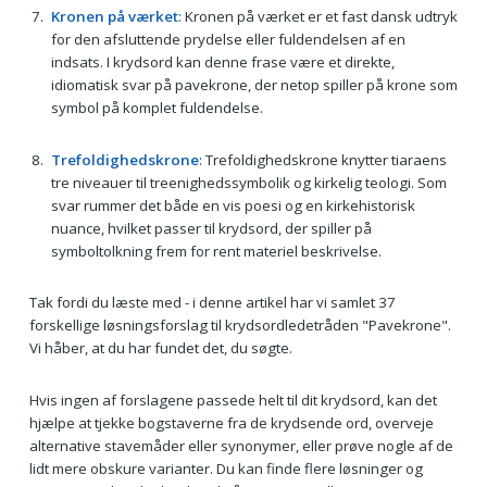
Kronen på værket
: Kronen på værket er et fast dansk udtryk
for den afsluttende prydelse eller fuldendelsen af en
indsats. I krydsord kan denne frase være et direkte,
idiomatisk svar på pavekrone, der netop spiller på krone som
symbol på komplet fuldendelse.
Trefoldighedskrone
: Trefoldighedskrone knytter tiaraens
tre niveauer til treenighedssymbolik og kirkelig teologi. Som
svar rummer det både en vis poesi og en kirkehistorisk
nuance, hvilket passer til krydsord, der spiller på
symboltolkning frem for rent materiel beskrivelse.
Tak fordi du læste med - i denne artikel har vi samlet 37
forskellige løsningsforslag til krydsordledetråden "Pavekrone".
Vi håber, at du har fundet det, du søgte.
Hvis ingen af forslagene passede helt til dit krydsord, kan det
hjælpe at tjekke bogstaverne fra de krydsende ord, overveje
alternative stavemåder eller synonymer, eller prøve nogle af de
lidt mere obskure varianter. Du kan finde flere løsninger og