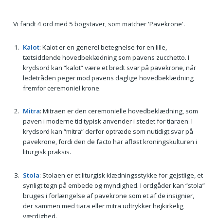
Vi fandt 4 ord med 5 bogstaver, som matcher 'Pavekrone'.
Kalot
: Kalot er en generel betegnelse for en lille,
tætsiddende hovedbeklædning som pavens zucchetto. I
krydsord kan “kalot” være et bredt svar på pavekrone, når
ledetråden peger mod pavens daglige hovedbeklædning
fremfor ceremoniel krone.
Mitra
: Mitraen er den ceremonielle hovedbeklædning, som
paven i moderne tid typisk anvender i stedet for tiaraen. I
krydsord kan “mitra” derfor optræde som nutidigt svar på
pavekrone, fordi den de facto har afløst kroningskulturen i
liturgisk praksis.
Stola
: Stolaen er et liturgisk klædningsstykke for gejstlige, et
synligt tegn på embede og myndighed. I ordgåder kan “stola”
bruges i forlængelse af pavekrone som et af de insignier,
der sammen med tiara eller mitra udtrykker højkirkelig
værdighed.