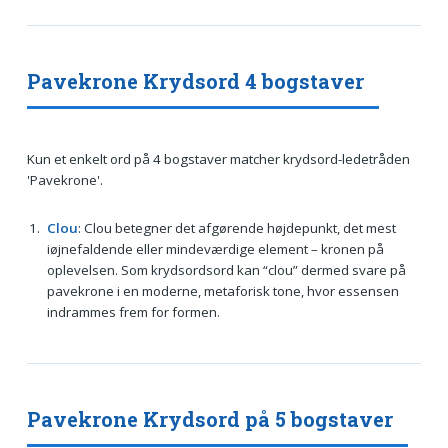
Pavekrone Krydsord 4 bogstaver
Kun et enkelt ord på 4 bogstaver matcher krydsord-ledetråden
'Pavekrone'.
Clou
: Clou betegner det afgørende højdepunkt, det mest
iøjnefaldende eller mindeværdige element – kronen på
oplevelsen. Som krydsordsord kan “clou” dermed svare på
pavekrone i en moderne, metaforisk tone, hvor essensen
indrammes frem for formen.
Pavekrone Krydsord på 5 bogstaver