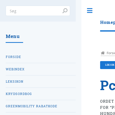
Toggle
Homep
Menu
Forsi
FORSIDE
LEKSI
WEBINDEX
Pc
LEKSIKON
KRYDSORDBOG
ORDE
GREENMOBILITY RABATKODE
FOR “P
HUNDR