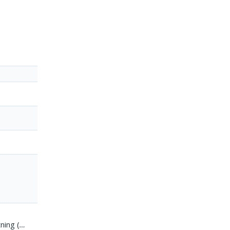
ning (
…