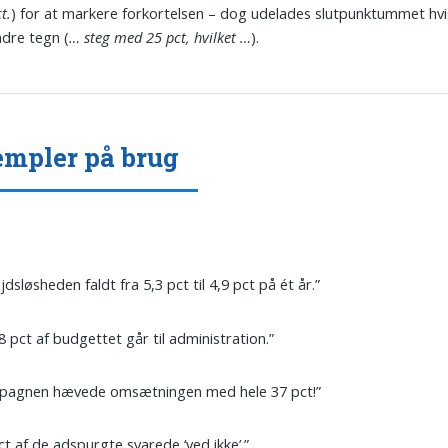
t.
) for at markere forkortelsen – dog udelades slutpunktummet hvi
ndre tegn (
… steg med 25 pct, hvilket …
).
mpler på brug
jdsløsheden faldt fra 5,3 pct til 4,9 pct på ét år.”
8 pct af budgettet går til administration.”
pagnen hævede omsætningen med hele 37 pct!”
ct af de adspurgte svarede ‘ved ikke’.”