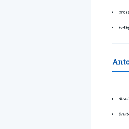
prc (
%‐te
Ant
Absol
Brutt