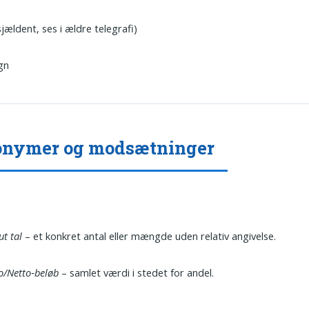
sjældent, ses i ældre telegrafi)
gn
onymer og modsætninger
ut tal
– et konkret antal eller mængde uden relativ angivelse.
o/Netto‐beløb
– samlet værdi i stedet for andel.