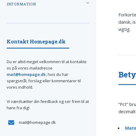
INFORMATION
Forkorte
dansk, i
vigtig.
Kontakt Homepage.dk
Du er altid meget velkommen til at kontakte
os på vores mailadresse
Bety
mail@homepage.dk
, hvis du har
spørgsmål, forslag eller kommentarer til
vores indhold.
Vi værdsætter din feedback og ser frem til at
“Pct” bru
høre fra dig!
decimalt
mail@homepage.dk
Mate