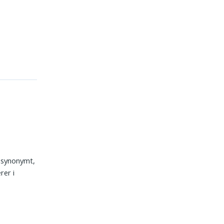
” synonymt,
rer i