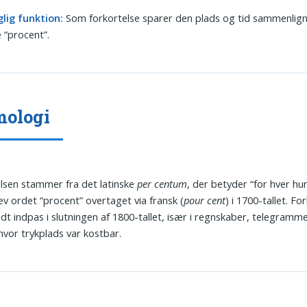
lig funktion:
Som forkortelse sparer den plads og tid sammenlig
e “procent”.
mologi
lsen stammer fra det latinske
per centum
, der betyder “for hver hu
ev ordet “procent” overtaget via fransk (
pour cent
) i 1700-tallet. Fo
ndt indpas i slutningen af 1800-tallet, især i regnskaber, telegramme
 hvor trykplads var kostbar.