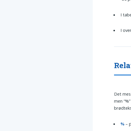
I tab
I ove
Rela
Det mest
men “%” 
brødteks
%
– 