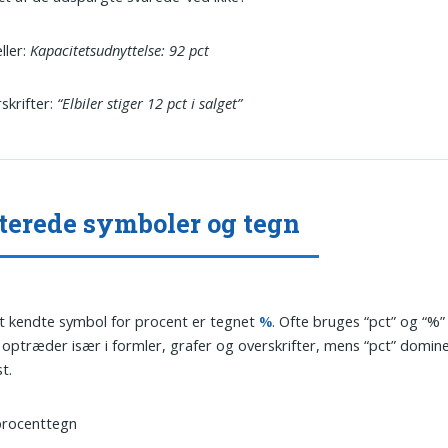
eller:
Kapacitetsudnyttelse: 92 pct
rskrifter:
“Elbiler stiger 12 pct i salget”
terede symboler og tegn
 kendte symbol for procent er tegnet
%
. Ofte bruges “pct” og “%
optræder især i formler, grafer og overskrifter, mens “pct” domine
t.
procenttegn