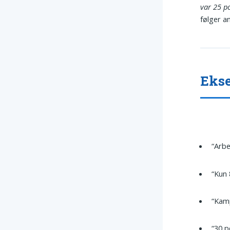
var 25 pc
følger a
Ekse
“Arbe
“Kun 
“Kam
“30 p