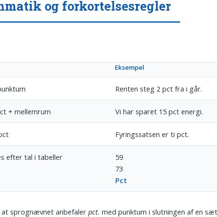
matik og forkortelsesregler
Eksempel
punktum
Renten steg 2 pct fra i går.
pct + mellemrum
Vi har sparet 15 pct energi.
pct
Fyringssatsen er ti pct.
s efter tal i tabeller
59
73
Pct
at sprognævnet anbefaler
pct.
med punktum i slutningen af en sæt