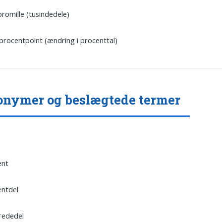
romille (tusindedele)
procentpoint (ændring i procenttal)
nymer og beslægtede termer
ent
entdel
rededel