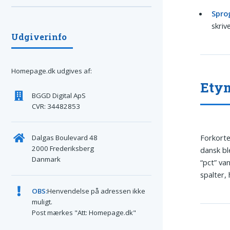
Sprog
skriv
Udgiverinfo
Homepage.dk udgives af:
Ety
BGGD Digital ApS
CVR: 34482853
Forkorte
Dalgas Boulevard 48
2000 Frederiksberg
dansk bl
Danmark
“pct” va
spalter,
OBS:
Henvendelse på adressen ikke
muligt.
Post mærkes "Att: Homepage.dk"