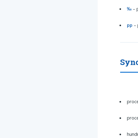
‰
– p
pp
– 
Syno
proc
proc
hund