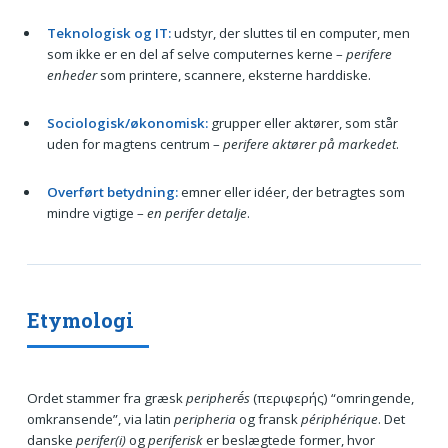
Teknologisk og IT:
udstyr, der sluttes til en computer, men
som ikke er en del af selve computernes kerne –
perifere
enheder
som printere, scannere, eksterne harddiske.
Sociologisk/økonomisk:
grupper eller aktører, som står
uden for magtens centrum –
perifere aktører på markedet
.
Overført betydning:
emner eller idéer, der betragtes som
mindre vigtige –
en perifer detalje
.
Etymologi
Ordet stammer fra græsk
peripherḗs
(περιφερής) “omringende,
omkransende”, via latin
peripheria
og fransk
périphérique
. Det
danske
perifer(i)
og
periferisk
er beslægtede former, hvor