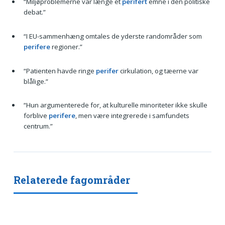
“Miljøproblemerne var længe et
perifert
emne i den politiske
debat.”
“I EU-sammenhæng omtales de yderste randområder som
perifere
regioner.”
“Patienten havde ringe
perifer
cirkulation, og tæerne var
blålige.”
“Hun argumenterede for, at kulturelle minoriteter ikke skulle
forblive
perifere
, men være integrerede i samfundets
centrum.”
Relaterede fagområder