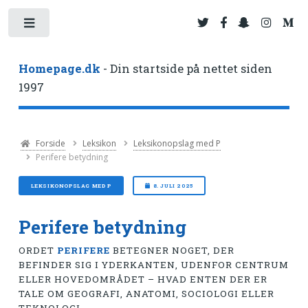
Toggle
Homepage.dk
- Din startside på nettet siden
1997
Forside
Leksikon
Leksikonopslag med P
Perifere betydning
LEKSIKONOPSLAG MED P
8. JULI 2025
Perifere betydning
ORDET
PERIFERE
BETEGNER NOGET, DER
BEFINDER SIG I YDERKANTEN, UDENFOR CENTRUM
ELLER HOVEDOMRÅDET – HVAD ENTEN DER ER
TALE OM GEOGRAFI, ANATOMI, SOCIOLOGI ELLER