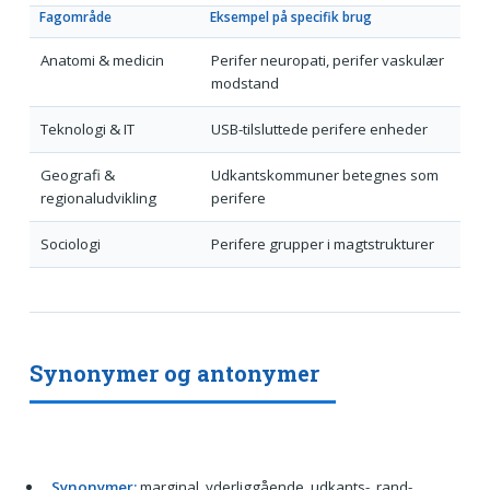
Fagområde
Eksempel på specifik brug
Anatomi & medicin
Perifer neuropati, perifer vaskulær
modstand
Teknologi & IT
USB-tilsluttede perifere enheder
Geografi &
Udkantskommuner betegnes som
regionaludvikling
perifere
Sociologi
Perifere grupper i magtstrukturer
Synonymer og antonymer
Synonymer:
marginal, yderliggående, udkants-, rand-,