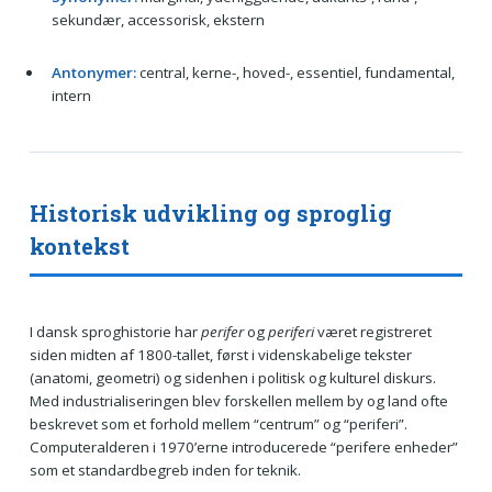
sekundær, accessorisk, ekstern
Antonymer:
central, kerne-, hoved-, essentiel, fundamental,
intern
Historisk udvikling og sproglig
kontekst
I dansk sproghistorie har
perifer
og
periferi
været registreret
siden midten af 1800-tallet, først i videnskabelige tekster
(anatomi, geometri) og sidenhen i politisk og kulturel diskurs.
Med industrialiseringen blev forskellen mellem by og land ofte
beskrevet som et forhold mellem “centrum” og “periferi”.
Computeralderen i 1970’erne introducerede “perifere enheder”
som et standardbegreb inden for teknik.