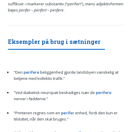
suffikset
-i
markerer substantiv (“periferi”), mens adjektivformen
bøjes
perifer – perifert – perifere
.
Eksempler på brug i sætninger
“Den
perifere
beliggenhed gjorde landsbyen vanskelig at
betjene med kollektiv trafik.”
“Ved diabetisk neuropati beskadiges især de
perifere
nerver i fødderne.”
“Printeren regnes som en
perifer
enhed, fordi den kun er
tilsluttet, når den skal bruges.”