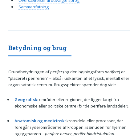
Oversættelser til udvalgte sprog
Sammenfatning
Betydning og brug
Grundbetydningen af
perifer
(og den bøjningsform
perifere
) er
“placeret i periferien” – altså i udkanten af et fysisk, mentalt eller
organisatorisk centrum. Brugsspektret spænder dog vidt:
Geografisk:
områder eller regioner, der ligger langt fra
økonomiske eller politiske centre (fx “de perifere landsdele”).
Anatomisk og medicinsk:
kropsdele eller processer, der
foregår i yderområderne af kroppen, især uden for hjernen
og rygmarven –
perifere nerver, perifer blodcirkulation
.