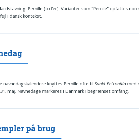
ardstavning: Pernille (to l’er). Varianter som “Pernile” opfattes no
fejl i dansk kontekst.
nedag
ke navnedagskalendere knyttes Pernille ofte til
Sankt Petronilla
med 
 31. maj. Navnedage markeres i Danmark i begrænset omfang.
mpler på brug