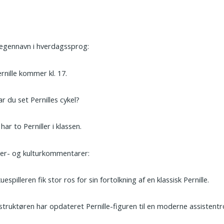
egennavn i hverdagssprog:
rnille kommer kl. 17.
r du set Pernilles cykel?
 har to Perniller i klassen.
ter- og kulturkommentarer:
uespilleren fik stor ros for sin fortolkning af en klassisk Pernille.
struktøren har opdateret Pernille-figuren til en moderne assistentro