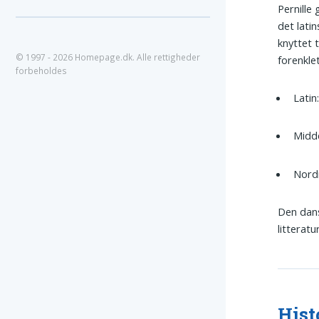
Pernille
det lati
knyttet 
© 1997 - 2026 Homepage.dk. Alle rettigheder
forenklet
forbeholdes
Latin
Midde
Nordi
Den dan
litteratur
Hist