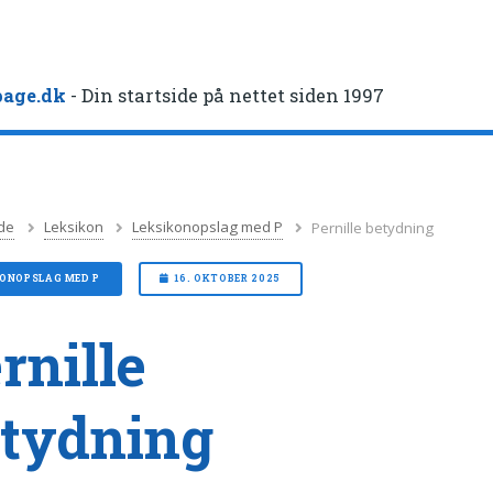
age.dk
- Din startside på nettet siden 1997
de
Leksikon
Leksikonopslag med P
Pernille betydning
KONOPSLAG MED P
16. OKTOBER 2025
rnille
tydning