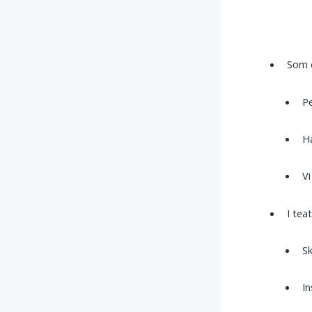
Som 
Pe
Ha
Vi
I tea
Sk
In