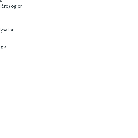
ière) og er
ysator.
nge