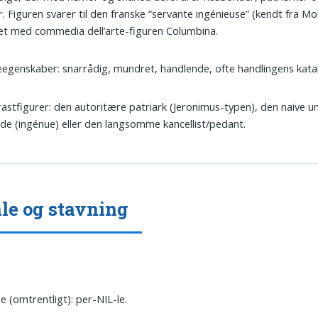
. Figuren svarer til den franske “servante ingénieuse” (kendt fra Mol
t med commedia dell’arte-figuren Columbina.
egenskaber: snarrådig, mundret, handlende, ofte handlingens katal
astfigurer: den autoritære patriark (Jeronimus-typen), den naive u
nde (ingénue) eller den langsomme kancellist/pedant.
le og stavning
e (omtrentligt): per-NIL-le.