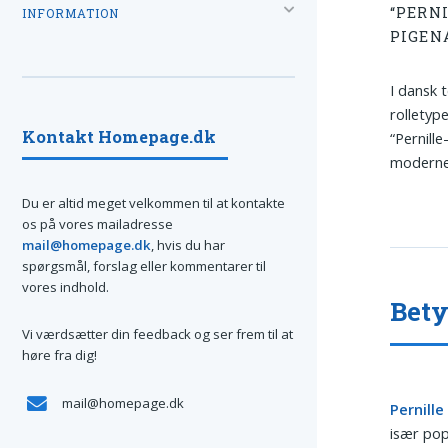
“PERN
INFORMATION
PIGEN
I dansk 
rolletyp
Kontakt Homepage.dk
“Pernille
moderne 
Du er altid meget velkommen til at kontakte
os på vores mailadresse
mail@homepage.dk
, hvis du har
spørgsmål, forslag eller kommentarer til
vores indhold.
Bety
Vi værdsætter din feedback og ser frem til at
høre fra dig!
mail@homepage.dk
Pernille
især pop