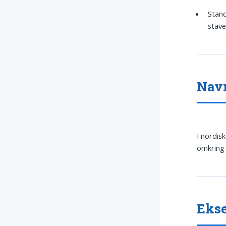
Stand
stave
Nav
I nordis
omkring
Ekse