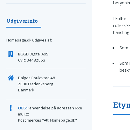
betydnin
I kultu
Udgiverinfo
rolleski
handling
Homepage.dk udgives af:
Som e
BGGD Digital ApS
CVR: 34482853
Som r
beskr
Dalgas Boulevard 48
2000 Frederiksberg
Danmark
Ety
OBS:
Henvendelse på adressen ikke
muligt.
Post mærkes "Att: Homepage.dk"