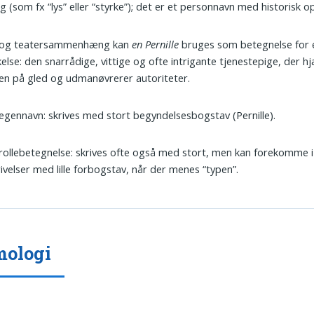
g (som fx “lys” eller “styrke”); det er et personnavn med historisk op
r- og teatersammenhæng kan
en Pernille
bruges som betegnelse for 
kkelse: den snarrådige, vittige og ofte intrigante tjenestepige, der h
en på gled og udmanøvrerer autoriteter.
gennavn: skrives med stort begyndelsesbogstav (Pernille).
ollebetegnelse: skrives ofte også med stort, men kan forekomme i
ivelser med lille forbogstav, når der menes “typen”.
mologi