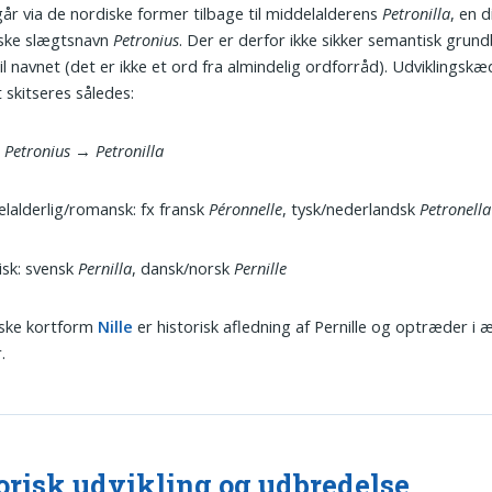
 går via de nordiske former tilbage til middelalderens
Petronilla
, en d
nske slægtsnavn
Petronius
. Der er derfor ikke sikker semantisk grun
til navnet (det er ikke et ord fra almindelig ordforråd). Udviklingsk
 skitseres således:
:
Petronius
→
Petronilla
lalderlig/romansk: fx fransk
Péronnelle
, tysk/nederlandsk
Petronella
sk: svensk
Pernilla
, dansk/norsk
Pernille
ske kortform
Nille
er historisk afledning af Pernille og optræder i 
.
orisk udvikling og udbredelse