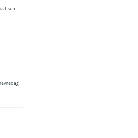
rmalt som
navnedag