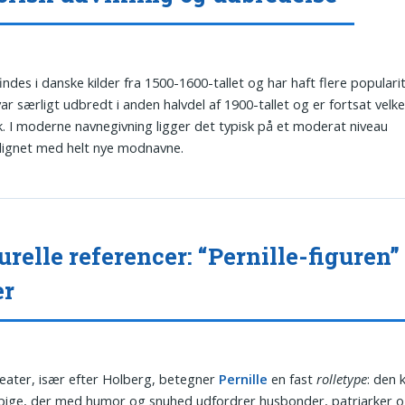
findes i danske kilder fra 1500-1600-tallet og har haft flere populari
ar særligt udbredt i anden halvdel af 1900-tallet og er fortsat velke
 I moderne navnegivning ligger det typisk på et moderat niveau
ignet med helt nye modnavne.
urelle referencer: “Pernille-figuren” 
er
teater, især efter Holberg, betegner
Pernille
en fast
rolletype
: den 
pige, der med humor og snuhed udfordrer husbonder, patriarker 