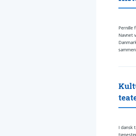
Pernille 
Navnet v
Danmark.
sammenl
Kult
teat
I dansk 
tjeneste