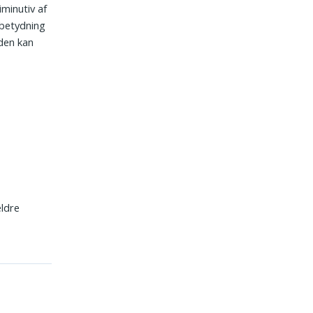
iminutiv af
dbetydning
æden kan
ældre