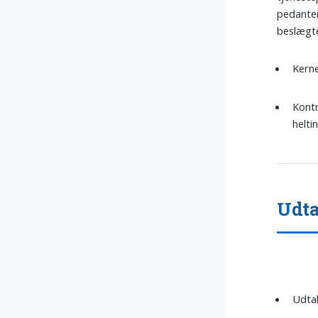
pedanter
beslægte
Kerne
Kontr
helti
Udta
Udtal