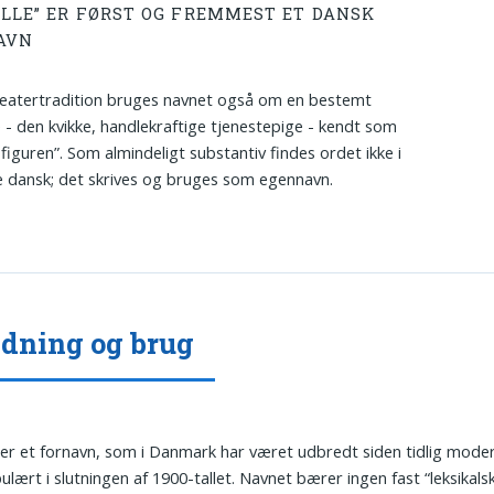
ILLE” ER FØRST OG FREMMEST ET DANSK
AVN
teatertradition bruges navnet også om en bestemt
e - den kvikke, handlekraftige tjenestepige - kendt som
-figuren”. Som almindeligt substantiv findes ordet ikke i
dansk; det skrives og bruges som egennavn.
dning og brug
er et fornavn, som i Danmark har været udbredt siden tidlig moder
ulært i slutningen af 1900-tallet. Navnet bærer ingen fast “leksikals