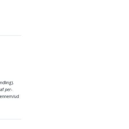
dling).
 af
per-
igennem/ud