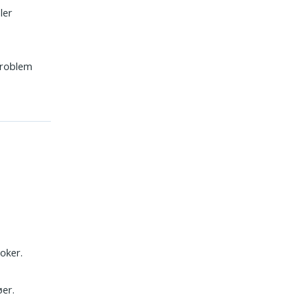
ler
problem
oker.
øer.