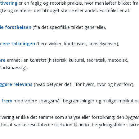
tivering
er en faglig og retorisk praksis, hvor man løfter blikket fra
te og relaterer det til noget større eller andet. Formålet er at:
de forståelsen
(fra det specifikke til det generelle),
cere tolkningen
(flere vinkler, kontraster, konsekvenser),
ere
emnet i en
kontekst
(historisk, kulturel, teoretisk, metodisk,
undsmæssig),
iggøre relevans
(hvad betyder det - for hvem, hvor og hvorfor?),
 frem
mod videre spørgsmål, begrænsninger og mulige implikation
ivering er ikke det samme som analyse eller fortolkning; den
bygge
 for at sætte resultaterne i relation til andre betydningsfulde større