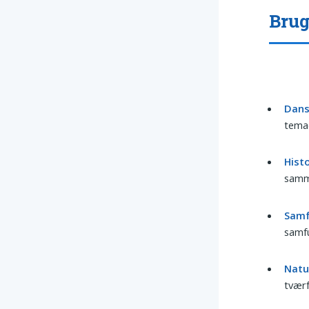
Brug
Dansk
temae
Histo
samme
Samf
samf
Natu
tværf