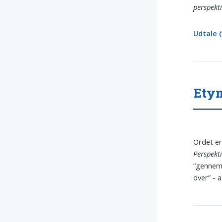
perspekt
Udtale (
Ety
Ordet er
Perspekt
“gennem
over” - 