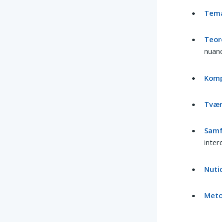
Tema
Teor
nuanc
Komp
Tvær
Samf
inter
Nuti
Meto