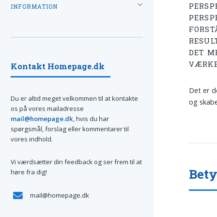
PERSP
INFORMATION
PERSP
FORST
RESUL
DET M
VÆRKE
Kontakt Homepage.dk
Det er d
Du er altid meget velkommen til at kontakte
og skabe
os på vores mailadresse
mail@homepage.dk
, hvis du har
spørgsmål, forslag eller kommentarer til
vores indhold.
Vi værdsætter din feedback og ser frem til at
Bety
høre fra dig!
mail@homepage.dk