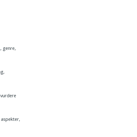
, genre,
ng,
 vurdere
 aspekter,