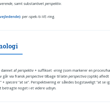
iverende
, samt substantivet
perspektiv
.
vejledende):
per-spek-ti-VE-ring.
mologi
 dannet af
perspektiv
+ suffikset
-ering
(som markerer en proces/han
iv
går via fransk
perspective
tilbage til latin
perspectiva
(optik) afledt
” +
specere
“at se”. Perspektivering er således bogstaveligt “at se 
at betragte noget i et videre udsyn.