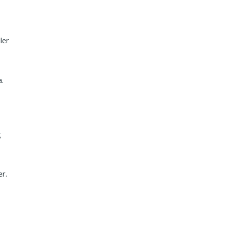
ler
.
g
er.