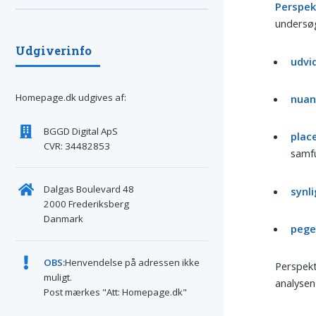
Perspek
undersøg
Udgiverinfo
udvi
Homepage.dk udgives af:
nuan
BGGD Digital ApS
plac
CVR: 34482853
samf
Dalgas Boulevard 48
synl
2000 Frederiksberg
Danmark
pege
OBS:
Henvendelse på adressen ikke
Perspekt
muligt.
analysen
Post mærkes "Att: Homepage.dk"