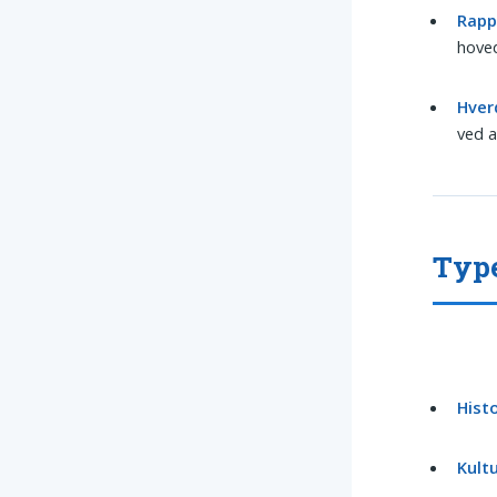
Rapp
hoved
Hver
ved a
Type
Histo
Kultu