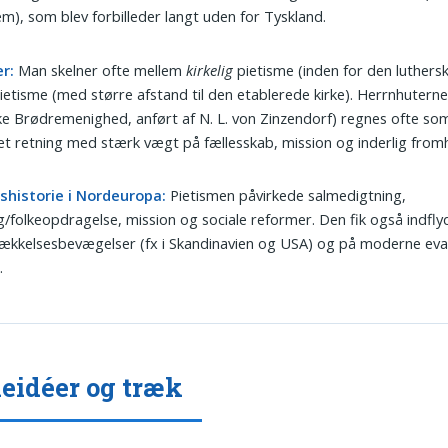
m), som blev forbilleder langt uden for Tyskland.
r:
Man skelner ofte mellem
kirkelig
pietisme (inden for den luthersk
ietisme (med større afstand til den etablerede kirke). Herrnhutern
e Brødremenighed, anført af N. L. von Zinzendorf) regnes ofte so
t retning med stærk vægt på fællesskab, mission og inderlig from
shistorie i Nordeuropa:
Pietismen påvirkede salmedigtning,
g/folkeopdragelse, mission og sociale reformer. Den fik også indfly
ækkelsesbevægelser (fx i Skandinavien og USA) og på moderne evan
.
eidéer og træk