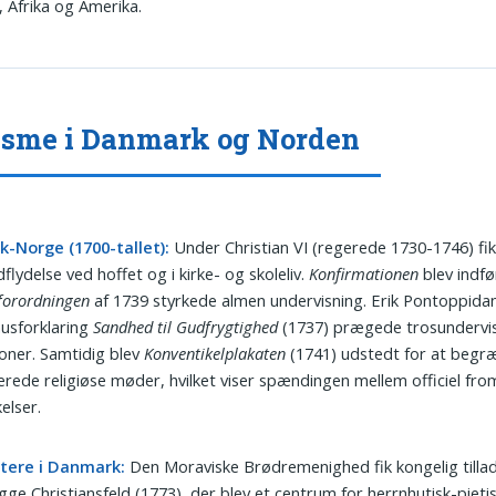
, Afrika og Amerika.
isme i Danmark og Norden
-Norge (1700-tallet):
Under Christian VI (regerede 1730-1746) fi
flydelse ved hoffet og i kirke- og skoleliv.
Konfirmationen
blev indfø
forordningen
af 1739 styrkede almen undervisning. Erik Pontoppida
usforklaring
Sandhed til Gudfrygtighed
(1737) prægede trosundervis
oner. Samtidig blev
Konventikelplakaten
(1741) udstedt for at begr
erede religiøse møder, hvilket viser spændingen mellem officiel fr
elser.
tere i Danmark:
Den Moraviske Brødremenighed fik kongelig tillade
ge Christiansfeld (1773), der blev et centrum for herrnhutisk-pietist