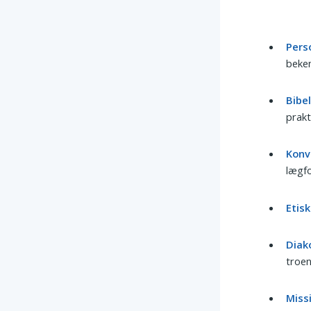
Pers
beken
Bibe
prakt
Konv
lægfo
Etisk
Diako
troen
Miss