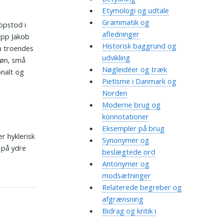
Etymologi og udtale
Grammatik og
opstod i
afledninger
ipp Jakob
Historisk baggrund og
n troendes
udvikling
bøn, små
Nøgleidéer og træk
nalt og
Pietisme i Danmark og
Norden
Moderne brug og
konnotationer
Eksempler på brug
r hyklerisk
Synonymer og
 på ydre
beslægtede ord
Antonymer og
modsætninger
Relaterede begreber og
afgrænsning
Bidrag og kritik i