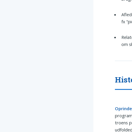
Afled
fx “p
Relat
om sk
Hist
Oprinde
programm
troens pr
udfolded