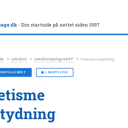
age.dk
- Din startside på nettet siden 1997
de
Leksikon
Leksikonopslag med P
Pietisme betydning
KONOPSLAG MED P
1. MARTS 2026
etisme
tydning