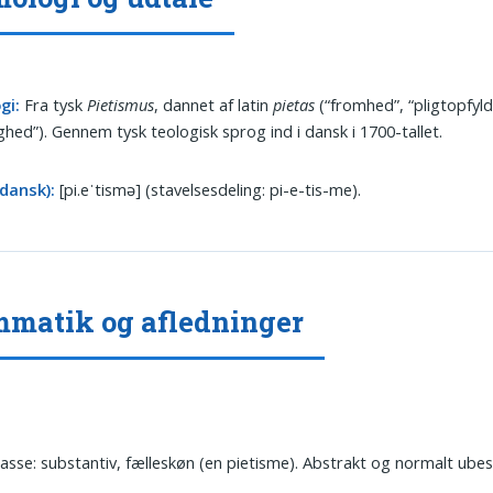
gi:
Fra tysk
Pietismus
, dannet af latin
pietas
(“fromhed”, “pligtopfyld
hed”). Gennem tysk teologisk sprog ind i dansk i 1700-tallet.
dansk):
[pi.eˈtismə] (stavelsesdeling: pi-e-tis-me).
matik og afledninger
asse: substantiv, fælleskøn (en pietisme). Abstrakt og normalt ubes