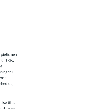
k pietismen
rt i 1736,
ns
ningen i
ænse
omhed og
lse til at
isk liv og