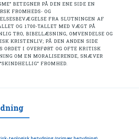
SME” BETEGNER PÅ DEN ENE SIDE EN
RSK FROMHEDS- OG
ELSESBEVÆGELSE FRA SLUTNINGEN AF
ALLET OG 1700-TALLET MED VÆGT PÅ
NLIG TRO, BIBELLÆSNING, OMVENDELSE OG
ISK KRISTENLIV; PÅ DEN ANDEN SIDE
S ORDET I OVERFØRT OG OFTE KRITISK
NING OM EN MORALISERENDE, SNÆVER
 “SKINDHELLIG” FROMHED.
ydning
orisk-teologisk betydning (primær betydning)