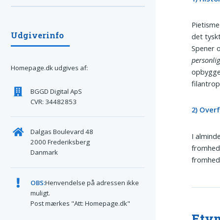
Pietisme
Udgiverinfo
det tysk
Spener o
personli
Homepage.dk udgives af:
opbyggel
filantrop
BGGD Digital ApS
CVR: 34482853
2) Over
Dalgas Boulevard 48
I almind
2000 Frederiksberg
fromhed 
Danmark
fromheds
OBS:
Henvendelse på adressen ikke
muligt.
Post mærkes "Att: Homepage.dk"
Etym