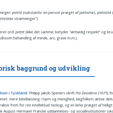
ninger:
pietist
(substantiv: en person præget af pietisme),
pietistisk
(
ietistiske strømninger”).
eret ord:
pietet
(ikke det samme; betyder “ærbødig respekt” og bru
ånsom behandling af minde, arv, grave m.m.).
orisk baggrund og udvikling
lsen i Tyskland:
Philipp Jakob Speners skrift
Pia Desideria
(1675) f
et: mere bibellæsning i hjem og menighed, lægfolkets aktive delt
aksis frem for ren intellektuel teologi, og en kirke præget af helligt l
e August Hermann Francke uddannelses- og socialinstitutioner (sko