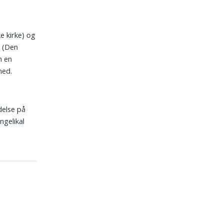
e kirke) og
e (Den
m en
hed.
delse på
gelikal