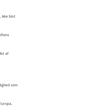
, ikke blot
iftens
det af
rlighed som
 Europa,