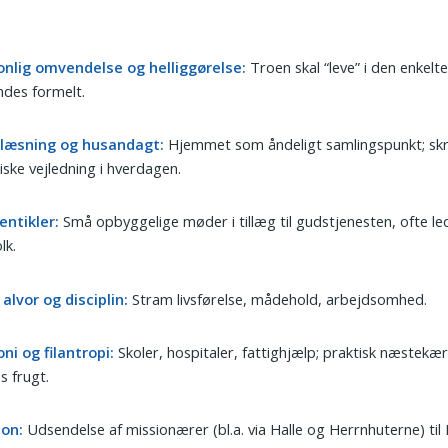
onlig omvendelse og helliggørelse:
Troen skal “leve” i den enkelte
des formelt.
llæsning og husandagt:
Hjemmet som åndeligt samlingspunkt; skr
iske vejledning i hverdagen.
entikler:
Små opbyggelige møder i tillæg til gudstjenesten, ofte le
lk.
 alvor og disciplin:
Stram livsførelse, mådehold, arbejdsomhed.
ni og filantropi:
Skoler, hospitaler, fattighjælp; praktisk næstekæ
s frugt.
ion:
Udsendelse af missionærer (bl.a. via Halle og Herrnhuterne) til