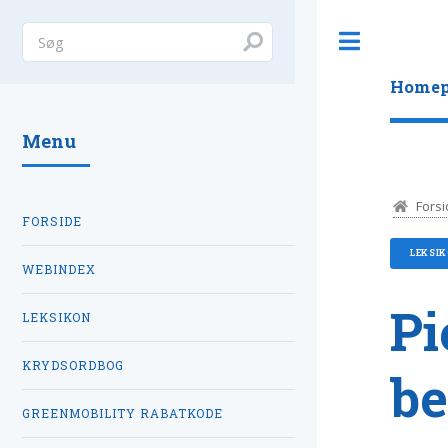
Toggle
Homep
Menu
Forsi
FORSIDE
LEKSI
WEBINDEX
Pi
LEKSIKON
KRYDSORDBOG
be
GREENMOBILITY RABATKODE