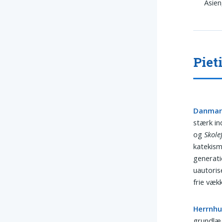
Asien
Piet
Danmark
stærk ind
og
Skole
katekism
generati
uautoris
frie vækk
Herrnhu
grundlæg