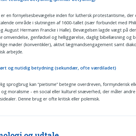
 er en fornyelsesbevægelse inden for luthersk protestantisme, der 
talende område i slutningen af 1600-tallet (især forbundet med Phil
g August Hermann Francke i Halle). Bevægelsen lagde vægt på de
ge
omvendelse, genfødsel og helliggørelse, daglig bibellæsning og 
ige møder (konventikler), aktivt lægmandsengagement samt diako
isk arbejde.
ført og nutidig betydning (sekundær, ofte værdiladet)
elig sprogbrug kan “pietisme” betegne overdreven, formynderisk elle
og moralisme - en social eller kulturel snæverhed, der måler andre
idealer. Denne brug er ofte kritisk eller polemisk.
ologi og udtale