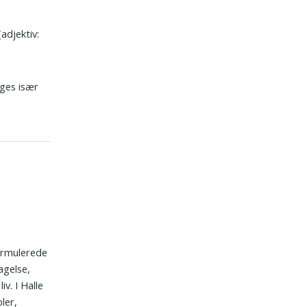
adjektiv:
ges især
ormulerede
agelse,
iv. I Halle
ler,