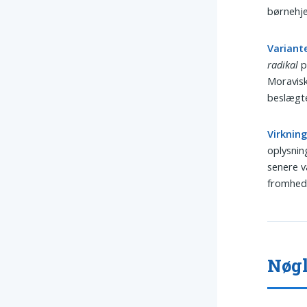
børnehje
Variante
radikal
p
Moravisk
beslægte
Virkning
oplysnin
senere v
fromhed
Nøgl