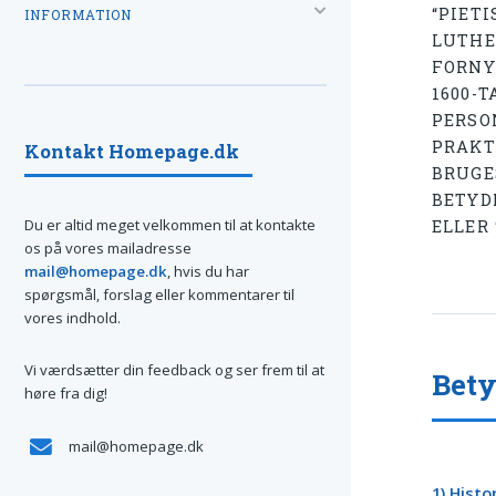
“PIETI
INFORMATION
LUTHE
FORNY
1600-T
PERSO
PRAKT
Kontakt Homepage.dk
BRUGE
BETYD
Du er altid meget velkommen til at kontakte
ELLER
os på vores mailadresse
mail@homepage.dk
, hvis du har
spørgsmål, forslag eller kommentarer til
vores indhold.
Vi værdsætter din feedback og ser frem til at
Bet
høre fra dig!
mail@homepage.dk
1) Hist