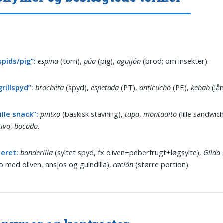
spids/pig”:
espina
(torn),
púa
(pig),
aguijón
(brod; om insekter).
grillspyd”:
brocheta
(spyd),
espetada
(PT),
anticucho
(PE),
kebab
(lå
lille snack”:
pintxo
(baskisk stavning),
tapa
,
montadito
(lille sandwich
tivo
,
bocado
.
teret:
banderilla
(syltet spyd, fx oliven+peberfrugt+løgsylte),
Gilda
o med oliven, ansjos og guindilla),
ración
(større portion).