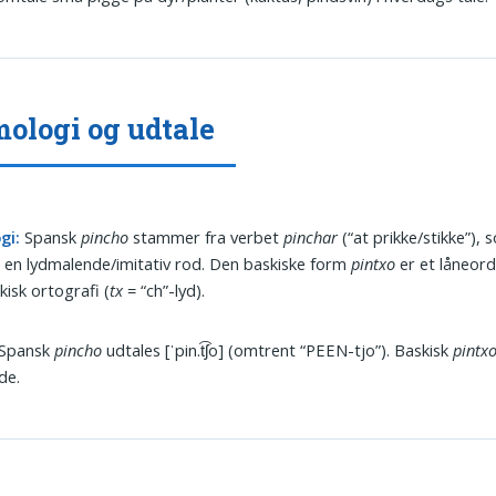
ologi og udtale
gi:
Spansk
pincho
stammer fra verbet
pinchar
(“at prikke/stikke”), 
r en lydmalende/imitativ rod. Den baskiske form
pintxo
er et låneord
isk ortografi (
tx
= “ch”-lyd).
Spansk
pincho
udtales [ˈpin.t͡ʃo] (omtrent “PEEN-tjo”). Baskisk
pintx
de.