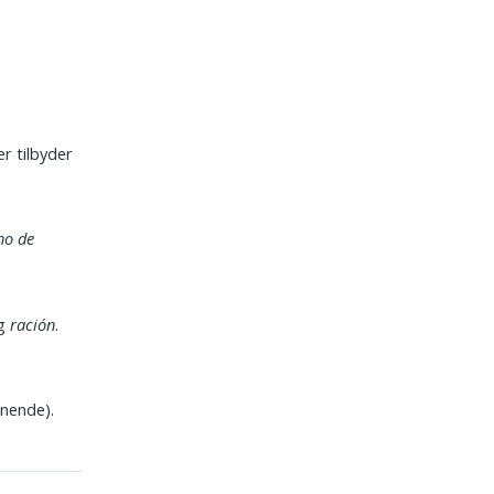
r tilbyder
.
ho de
g
ración
.
gnende).