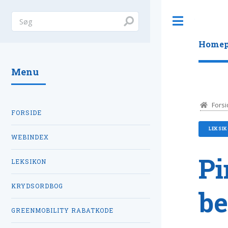
Toggle
Homep
Menu
Forsi
FORSIDE
LEKSI
WEBINDEX
Pi
LEKSIKON
KRYDSORDBOG
be
GREENMOBILITY RABATKODE