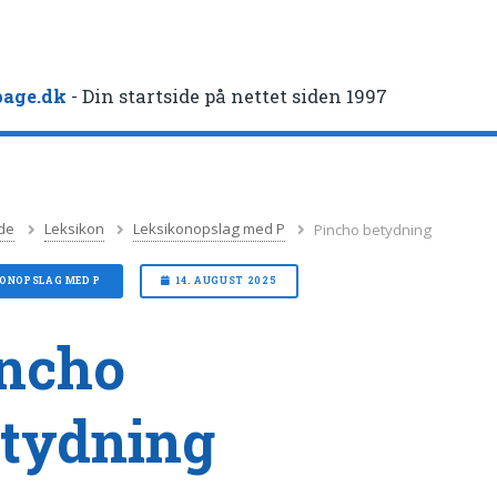
age.dk
- Din startside på nettet siden 1997
de
Leksikon
Leksikonopslag med P
Pincho betydning
KONOPSLAG MED P
14. AUGUST 2025
ncho
tydning