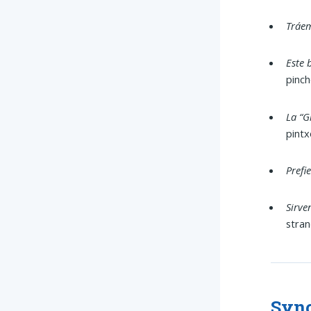
Tráem
Este 
pinch
La “G
pintx
Prefi
Sirve
stran
Syno