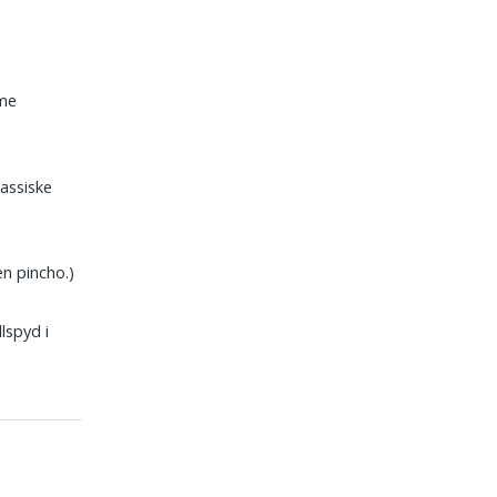
rme
lassiske
n pincho.)
lspyd i