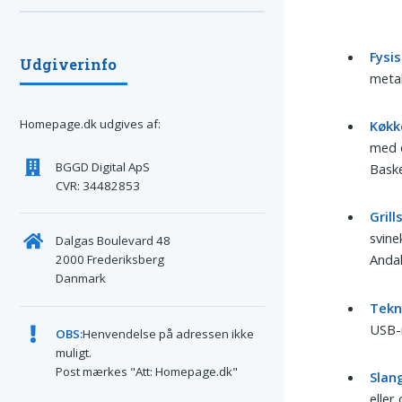
Fysi
Udgiverinfo
metal
Homepage.dk udgives af:
Køkk
med e
BGGD Digital ApS
Baske
CVR: 34482853
Grill
svine
Dalgas Boulevard 48
Andal
2000 Frederiksberg
Danmark
Tekn
USB-m
OBS:
Henvendelse på adressen ikke
muligt.
Post mærkes "Att: Homepage.dk"
Slang
eller