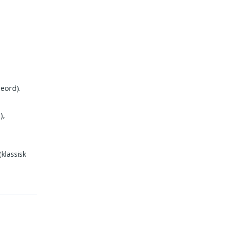
neord).
),
(klassisk