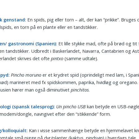
sk genstand:
En spids, pig eller torn – alt, der kan “prikke”. Bruges
spids, en torn på en plante eller en tandstikker.
en/ gastronomi (Spanien):
Et lille stykke mad, ofte på brød og tit 
n tandstikker. Udbredt i Baskerlandet, Navarra, Cantabrien og Astu
rlandet skrives det ofte
pintxo
(samme udtale).
spyd:
Pincho moruno
er et krydret spid (oprindeligt med lam, i Span
kød) marineret med fx spidskommen, paprika, hvidløg og oregano. 
usien hører man også diminutivet
pinchitos
.
ologi (spansk talesprog):
Un pincho USB
kan betyde en USB-nøgle 
odem/dongle, navngivet efter den “stikkende” form.
/kolloquialt:
Kan i visse sammenhænge betyde en hjemmelavet kniv
 omtale små pigge på dyr/planter (kaktus, pindsvin) i hverdags tale.