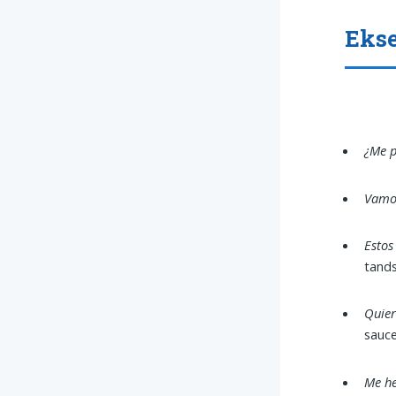
Ekse
¿Me p
Vamos
Estos
tands
Quier
sauce
Me he