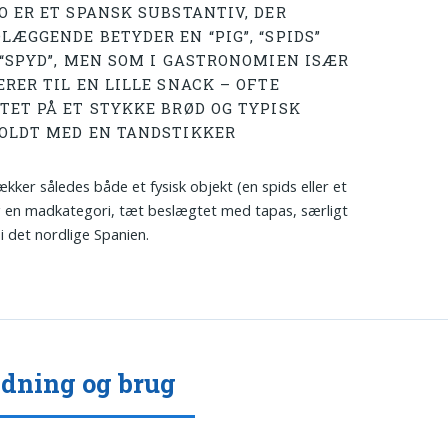
O ER ET SPANSK SUBSTANTIV, DER
LÆGGENDE BETYDER EN “PIG”, “SPIDS”
 “SPYD”, MEN SOM I GASTRONOMIEN ISÆR
RER TIL EN LILLE SNACK – OFTE
TET PÅ ET STYKKE BRØD OG TYPISK
OLDT MED EN TANDSTIKKER
kker således både et fysisk objekt (en spids eller et
 en madkategori, tæt beslægtet med tapas, særligt
i det nordlige Spanien.
dning og brug