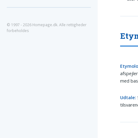
© 1997 - 2026 Homepage.dk. Alle rettigheder
forbeholdes
Etym
Etymolo
afspejle
med bask
Udtale:
tilsvaren