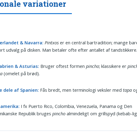
onale variationer
erlandet & Navarra:
Pintxos
er en central bartradition; mange bare
ort udvalg på disken. Man betaler ofte efter antallet af tandstikkere
abrien & Asturias:
Bruger oftest formen
pincho
; klassikere er
pinc
la
(omelet på brød).
e dele af Spanien:
Fås bredt, men terminologi veksler med
tapa
o
namerika:
I fx Puerto Rico, Colombia, Venezuela, Panama og Den
nikanske Republik bruges
pincho
almindeligt om grillspyd (kebab-li