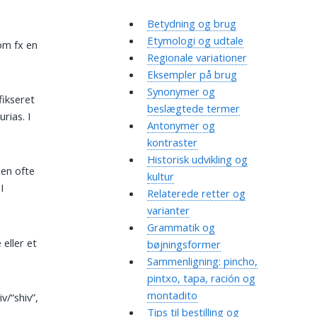
Betydning og brug
Etymologi og udtale
 om fx en
Regionale variationer
Eksempler på brug
Synonymer og
fikseret
beslægtede termer
rias. I
Antonymer og
kontraster
Historisk udvikling og
ien ofte
kultur
I
Relaterede retter og
varianter
Grammatik og
eller et
bøjningsformer
Sammenligning: pincho,
pintxo, tapa, ración og
montadito
/“shiv”,
Tips til bestilling og