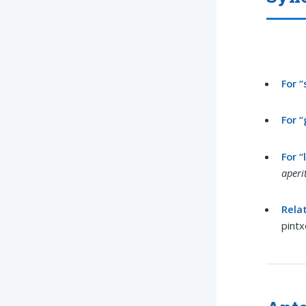
For “
For “
For “
aperi
Rela
pintx