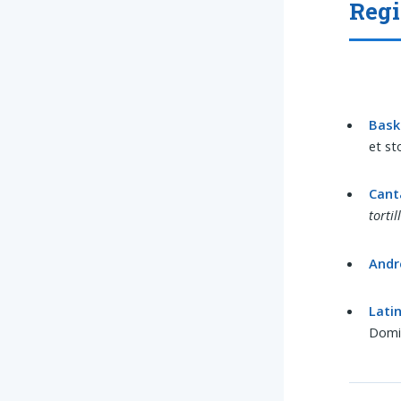
Regi
Bask
et st
Cant
tortil
Andr
Lati
Domi