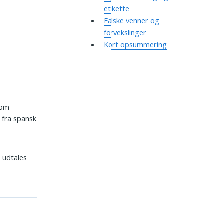
etikette
Falske venner og
forvekslinger
Kort opsummering
som
 fra spansk
o
udtales