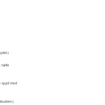
ydel.)
 tælle
ke spyd med
nbusken.)