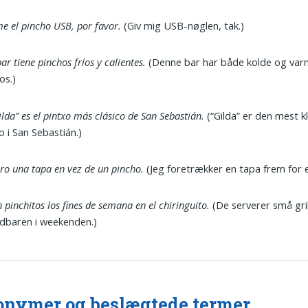
e el pincho USB, por favor.
(Giv mig USB-nøglen, tak.)
bar tiene pinchos fríos y calientes.
(Denne bar har både kolde og va
os.)
ilda” es el pintxo más clásico de San Sebastián.
(“Gilda” er den mest k
o i San Sebastián.)
ero una tapa en vez de un pincho.
(Jeg foretrækker en tapa frem for e
n pinchitos los fines de semana en el chiringuito.
(De serverer små gril
dbaren i weekenden.)
nymer og beslægtede termer