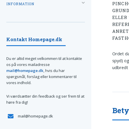
PINCH
INFORMATION
GRUND
ELLER
REFERE
ANRET
FASTH
Kontakt Homepage.dk
Ordet dæ
Du er altid meget velkommen til at kontakte
spyd) og
os på vores mailadresse
udbredt 
mail@homepage.dk
, hvis du har
spørgsmål, forslag eller kommentarer til
vores indhold.
Vi værdsætter din feedback og ser frem til at
høre fra dig!
Bety
mail@homepage.dk