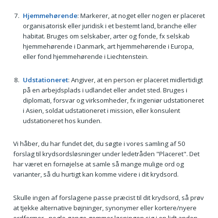
Hjemmehørende
: Markerer, at noget eller nogen er placeret
organisatorisk eller juridisk i et bestemt land, branche eller
habitat. Bruges om selskaber, arter og fonde, fx selskab
hjemmehørende i Danmark, art hjemmehørende i Europa,
eller fond hjemmehørende i Liechtenstein.
Udstationeret
: Angiver, at en person er placeret midlertidigt
på en arbejdsplads i udlandet eller andet sted. Bruges i
diplomati, forsvar og virksomheder, fx ingeniør udstationeret
i Asien, soldat udstationeret i mission, eller konsulent
udstationeret hos kunden.
Vi håber, du har fundet det, du søgte i vores samling af 50
forslag til krydsordsløsninger under ledetråden "Placeret". Det
har været en fornøjelse at samle så mange mulige ord og
varianter, så du hurtigt kan komme videre i dit krydsord.
Skulle ingen af forslagene passe præcist til dit krydsord, så prøv
at tjekke alternative bøjninger, synonymer eller kortere/nyere