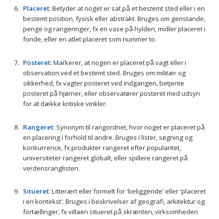
Placeret
: Betyder at noget er sat på et bestemt sted eller i en
bestemt position, fysisk eller abstrakt. Bruges om genstande,
penge og rangeringer, fx en vase på hylden, midler placeret i
fonde, eller en atlet placeret som nummer to.
Posteret
: Markerer, at nogen er placeret på vagt eller i
observation ved et bestemt sted. Bruges om militær og
sikkerhed, fx vagter posteret ved indgangen, betjente
posteret på hjørner, eller observatører posteret med udsyn
for at dække kritiske vinkler.
Rangeret
: Synonym til rangordnet, hvor noget er placeret på
en placering i forhold til andre. Bruges i lister, søgning og
konkurrence, fx produkter rangeret efter popularitet,
universiteter rangeret globalt, eller spillere rangeret på
verdensranglisten.
Situeret
: Litterært eller formelt for 'beliggende' eller 'placeret
i en kontekst'. Bruges i beskrivelser af geografi, arkitektur og
fortællinger, fx villaen situeret på skrænten, virksomheden