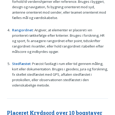
forhold til verdenshjørner eller reference. Bruges i byggeri,
design og navigation, fx bygning orienteret mod syd,
antenne orienteret mod sender, eller teamet orienteret mod
fælles mål og værdiskabelse.
Rangordnet
: Angiver, at elementer er placeret i en
prioriteret rækkefølge efter kriterier. Bruges i forskning, HR
og sport, fx ansøgere rangordnet efter point, tidsskrifter
rangordnet i kvartiler, eller hold rangordnet i tabellen efter
målscore og indbyrdes opgør.
Stedfæstet
: Præcist fastlagt i rum eller tid gennem måling,
kort eller dokumentation. Bruges i geodesi, jura og forskning,
fx skellet stedfæstet med GPS, aftalen stedfæstet i
protokollen, eller observationen stedfæstet i den
videnskabelige metode.
Placeret Krydsord over 10 bogstaver