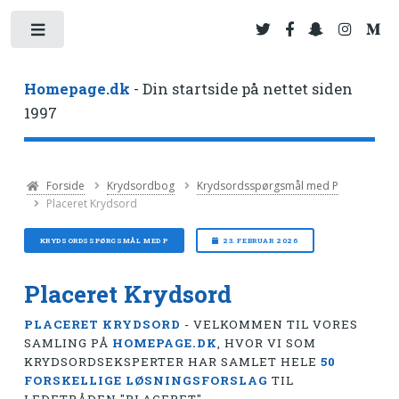
Toggle
Homepage.dk
- Din startside på nettet siden
1997
Forside
Krydsordbog
Krydsordsspørgsmål med P
Placeret Krydsord
KRYDSORDSSPØRGSMÅL MED P
23. FEBRUAR 2026
Placeret Krydsord
PLACERET KRYDSORD
- VELKOMMEN TIL VORES
SAMLING PÅ
HOMEPAGE.DK
, HVOR VI SOM
KRYDSORDSEKSPERTER HAR SAMLET HELE
50
FORSKELLIGE LØSNINGSFORSLAG
TIL