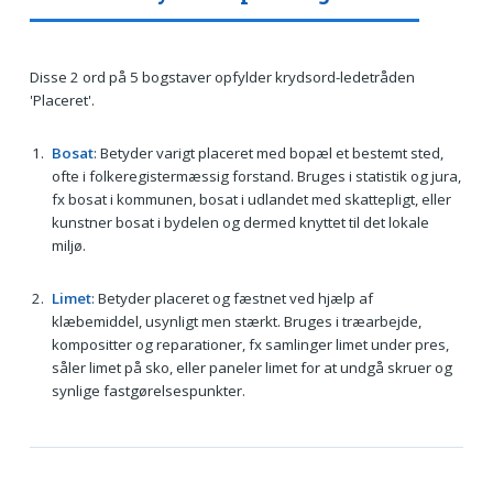
Disse 2 ord på 5 bogstaver opfylder krydsord-ledetråden
'Placeret'.
Bosat
: Betyder varigt placeret med bopæl et bestemt sted,
ofte i folkeregistermæssig forstand. Bruges i statistik og jura,
fx bosat i kommunen, bosat i udlandet med skattepligt, eller
kunstner bosat i bydelen og dermed knyttet til det lokale
miljø.
Limet
: Betyder placeret og fæstnet ved hjælp af
klæbemiddel, usynligt men stærkt. Bruges i træarbejde,
kompositter og reparationer, fx samlinger limet under pres,
såler limet på sko, eller paneler limet for at undgå skruer og
synlige fastgørelsespunkter.