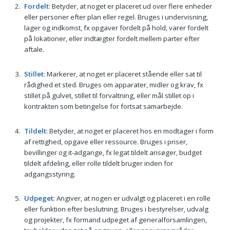
Fordelt
: Betyder, at noget er placeret ud over flere enheder
eller personer efter plan eller regel. Bruges i undervisning,
lager og indkomst, fx opgaver fordelt på hold, varer fordelt
på lokationer, eller indtægter fordelt mellem parter efter
aftale.
Stillet
: Markerer, at noget er placeret stående eller sat til
rådighed et sted. Bruges om apparater, midler og krav, fx
stillet på gulvet, stillet til forvaltning, eller mål stillet op i
kontrakten som betingelse for fortsat samarbejde.
Tildelt
: Betyder, at noget er placeret hos en modtager i form
af rettighed, opgave eller ressource. Bruges i priser,
bevillinger og it-adgange, fx legat tildelt ansøger, budget
tildelt afdeling, eller rolle tildelt bruger inden for
adgangsstyring.
Udpeget
: Angiver, at nogen er udvalgt og placeret i en rolle
eller funktion efter beslutning. Bruges i bestyrelser, udvalg
og projekter, fx formand udpeget af generalforsamlingen,