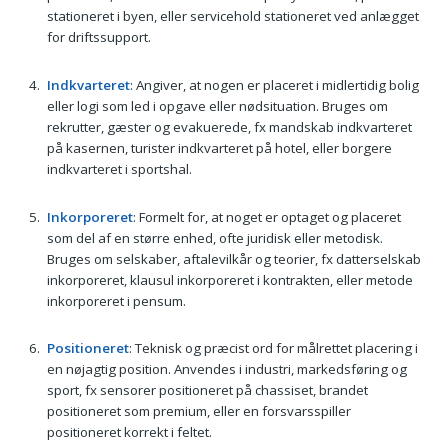
stationeret i byen, eller servicehold stationeret ved anlægget
for driftssupport.
Indkvarteret
: Angiver, at nogen er placeret i midlertidig bolig
eller logi som led i opgave eller nødsituation. Bruges om
rekrutter, gæster og evakuerede, fx mandskab indkvarteret
på kasernen, turister indkvarteret på hotel, eller borgere
indkvarteret i sportshal.
Inkorporeret
: Formelt for, at noget er optaget og placeret
som del af en større enhed, ofte juridisk eller metodisk.
Bruges om selskaber, aftalevilkår og teorier, fx datterselskab
inkorporeret, klausul inkorporeret i kontrakten, eller metode
inkorporeret i pensum.
Positioneret
: Teknisk og præcist ord for målrettet placering i
en nøjagtig position. Anvendes i industri, markedsføring og
sport, fx sensorer positioneret på chassiset, brandet
positioneret som premium, eller en forsvarsspiller
positioneret korrekt i feltet.