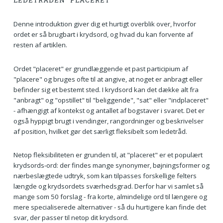
LEDETRÅDEN "PLACERET"
Denne introduktion giver dig et hurtigt overblik over, hvorfor
ordet er så brugbart i krydsord, og hvad du kan forvente af
resten af artiklen.
Ordet "placeret" er grundlæggende et past participium af
"placere" og bruges ofte til at angive, at noget er anbragt eller
befinder sig et bestemt sted. I krydsord kan det dække alt fra
"anbragt" og "opstillet" til "beliggende", "sat" eller "indplaceret"
- afhængigt af kontekst og antallet af bogstaver i svaret. Det er
også hyppigt brugt i vendinger, rangordninger og beskrivelser
af position, hvilket gør det særligt fleksibelt som ledetråd.
Netop fleksibiliteten er grunden til, at "placeret" er et populært
krydsords‑ord: der findes mange synonymer, bøjningsformer og
nærbeslægtede udtryk, som kan tilpasses forskellige felters
længde og krydsordets sværhedsgrad. Derfor har vi samlet så
mange som 50 forslag - fra korte, almindelige ord til længere og
mere specialiserede alternativer - så du hurtigere kan finde det
svar, der passer til netop dit krydsord.