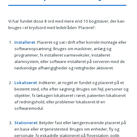
Vi har fundet disse 8 ord med mere end 10 bogstaver, der kan
bruges i et krydsord med ledetråden 'Placeret':
Installeret
: Placeret og sat i drift efter korrekt montage eller
softwareopsætning. Bruges om maskiner, anlæg og
programmer, fx installeret varmeveksler, installeret
alarmsystem, eller software installeret på serveren med de
nødvendige afhængigheder og rettigheder aktiveret.
Lokaliseret
: Indikerer, at noget er fundet og placeret på et
bestemt sted, ofte efter søgning. Bruges om fejl, personer og
objekter, fx lækagen lokaliseret i røret, patienten lokaliseret
af redningshold, eller problemer lokaliseret til en
softwaremodul.
Stationeret
: Betyder fast eller længerevarende placeret på
en base eller et tjenestested. Bruges om enheder, fly og
personale, fx eskadrille stationeret på flyvestation, politi