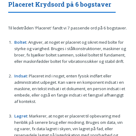
Placeret Krydsord på 6 bogstaver
Til ledetråden 'Placeret' fandt vi 7 passende ord på 6 bogstaver.
Boltet
: Angiver, at noget er placeret og sikret med bolte for
styrke og varighed. Bruges i stålkonstruktioner, maskiner og
broer, fx bjælker boltet sammen, sokkel boltet til fundament,
eller maskinfødder boltet for vibrationssikker og stabil drift.
Indsat
: Placeret ind i noget, enten fysisk indført eller
administrativt udpeget. Kan være en komponent indsat i en
maskine, en tekst indsat i et dokument, en person indsat i et
embede, eller også en fange indsat i et fængsel afhængigt
af kontekst.
Lagret
: Markerer, at noget er placeret til opbevaring med
henblik på senere brug eller modning. Bruges om data, vin
og varer, fx data lagret i skyen, vin lagret på fad, eller
reservedele lagret på lagerlokation med sporbarhed og