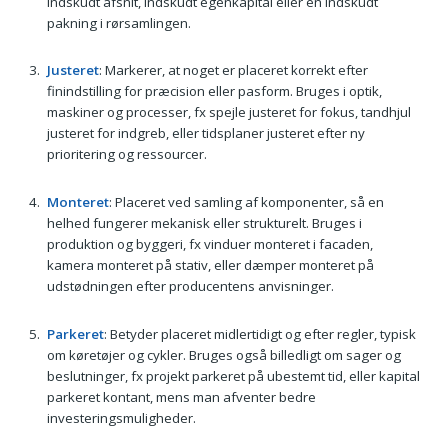
indskudt afsnit, indskudt egenkapital eller en indskudt
pakning i rørsamlingen.
Justeret
: Markerer, at noget er placeret korrekt efter
finindstilling for præcision eller pasform. Bruges i optik,
maskiner og processer, fx spejle justeret for fokus, tandhjul
justeret for indgreb, eller tidsplaner justeret efter ny
prioritering og ressourcer.
Monteret
: Placeret ved samling af komponenter, så en
helhed fungerer mekanisk eller strukturelt. Bruges i
produktion og byggeri, fx vinduer monteret i facaden,
kamera monteret på stativ, eller dæmper monteret på
udstødningen efter producentens anvisninger.
Parkeret
: Betyder placeret midlertidigt og efter regler, typisk
om køretøjer og cykler. Bruges også billedligt om sager og
beslutninger, fx projekt parkeret på ubestemt tid, eller kapital
parkeret kontant, mens man afventer bedre
investeringsmuligheder.