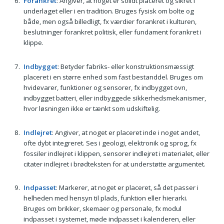
Forankret
: Angiver, at noget er solidt placeret og sikret i
underlaget eller i en tradition. Bruges fysisk om bolte og
både, men også billedligt, fx værdier forankret i kulturen,
beslutninger forankret politisk, eller fundament forankret i
klippe.
Indbygget
: Betyder fabriks- eller konstruktionsmæssigt
placeret i en større enhed som fast bestanddel. Bruges om
hvidevarer, funktioner og sensorer, fx indbygget ovn,
indbygget batteri, eller indbyggede sikkerhedsmekanismer,
hvor løsningen ikke er tænkt som udskiftelig.
Indlejret
: Angiver, at noget er placeret inde i noget andet,
ofte dybt integreret. Ses i geologi, elektronik og sprog, fx
fossiler indlejret i klippen, sensorer indlejret i materialet, eller
citater indlejret i brødteksten for at understøtte argumentet.
Indpasset
: Markerer, at noget er placeret, så det passer i
helheden med hensyn til plads, funktion eller hierarki.
Bruges om brikker, skemaer og personale, fx modul
indpasset i systemet, møde indpasset i kalenderen, eller