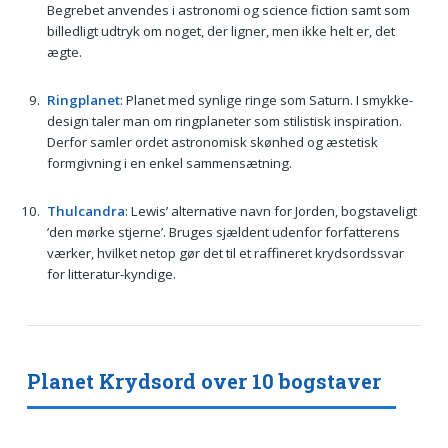
Begrebet anvendes i astronomi og science fiction samt som
billedligt udtryk om noget, der ligner, men ikke helt er, det
ægte.
Ringplanet
: Planet med synlige ringe som Saturn. I smykke­
design taler man om ringplaneter som stilistisk inspiration.
Derfor samler ordet astronomisk skønhed og æstetisk
formgivning i en enkel sammensætning.
Thulcandra
: Lewis’ alternative navn for Jorden, bogstaveligt
’den mørke stjerne’. Bruges sjældent udenfor forfatterens
værker, hvilket netop gør det til et raffineret krydsordssvar
for litteratur-kyndige.
Planet Krydsord over 10 bogstaver