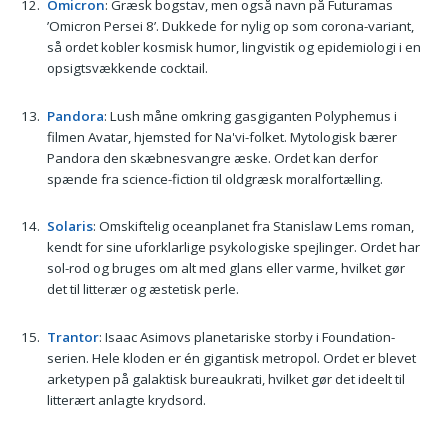
Omicron
: Græsk bogstav, men også navn på Futuramas
’Omicron Persei 8’. Dukkede for nylig op som corona-variant,
så ordet kobler kosmisk humor, lingvistik og epidemiologi i en
opsigtsvækkende cocktail.
Pandora
: Lush måne omkring gasgiganten Polyphemus i
filmen Avatar, hjemsted for Na'vi-folket. Mytologisk bærer
Pandora den skæbnesvangre æske. Ordet kan derfor
spænde fra science-fiction til oldgræsk moral­fortælling.
Solaris
: Omskiftelig oceanplanet fra Stanislaw Lems roman,
kendt for sine uforklarlige psykologiske spejlinger. Ordet har
sol-rod og bruges om alt med glans eller varme, hvilket gør
det til litterær og æstetisk perle.
Trantor
: Isaac Asimovs planetariske storby i Foundation-
serien. Hele kloden er én gigantisk metropol. Ordet er blevet
arketypen på galaktisk bureau­krati, hvilket gør det ideelt til
litterært anlagte krydsord.