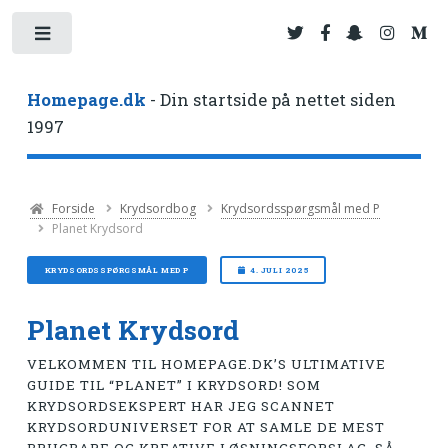
Toggle
Homepage.dk
- Din startside på nettet siden
1997
Forside
Krydsordbog
Krydsordsspørgsmål med P
Planet Krydsord
KRYDSORDSSPØRGSMÅL MED P
4. JULI 2025
Planet Krydsord
VELKOMMEN TIL HOMEPAGE.DK’S ULTIMATIVE
GUIDE TIL “PLANET” I KRYDSORD! SOM
KRYDSORDSEKSPERT HAR JEG SCANNET
KRYDSORDUNIVERSET FOR AT SAMLE DE MEST