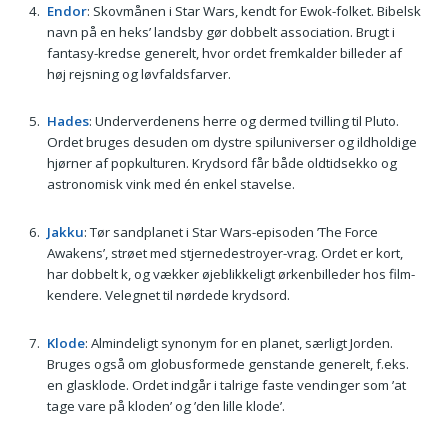
Endor
: Skovmånen i Star Wars, kendt for Ewok-folket. Bibelsk
navn på en heks’ landsby gør dobbelt association. Brugt i
fantasy-kredse generelt, hvor ordet fremkalder billeder af
høj rejsning og løvfaldsfarver.
Hades
: Underverdenens herre og dermed tvilling til Pluto.
Ordet bruges desuden om dystre spiluniverser og ildholdige
hjørner af popkulturen. Krydsord får både oldtids­ekko og
astronomisk vink med én enkel stavelse.
Jakku
: Tør sandplanet i Star Wars-episoden ’The Force
Awakens’, strøet med stjerne­destroyer-vrag. Ordet er kort,
har dobbelt k, og vækker øjeblikkeligt ørken­billeder hos film­
kendere. Velegnet til nørdede krydsord.
Klode
: Almindeligt synonym for en planet, særligt Jorden.
Bruges også om globusformede genstande generelt, f.eks.
en glas­klode. Ordet indgår i talrige faste vendinger som ’at
tage vare på kloden’ og ’den lille klode’.