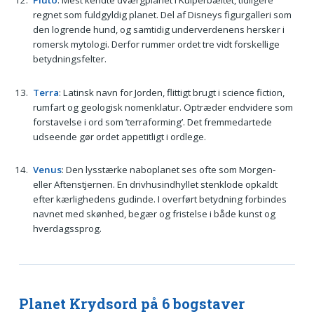
Pluto
: Mest kendte dværgplanet i Kuiper­bæltet, tidligere
regnet som fuldgyldig planet. Del af Disneys figurgalleri som
den logrende hund, og samtidig underverdenens hersker i
romersk mytologi. Derfor rummer ordet tre vidt forskellige
betydnings­felter.
Terra
: Latinsk navn for Jorden, flittigt brugt i science fiction,
rumfart og geologisk nomenklatur. Optræder endvidere som
forstavelse i ord som ’terraforming’. Det fremmedartede
udseende gør ordet appetitligt i ord­lege.
Venus
: Den lysstærke naboplanet ses ofte som Morgen-
eller Aftenstjernen. En drivhus­indhyllet stenklode opkaldt
efter kærlighedens gudinde. I overført betydning forbindes
navnet med skønhed, begær og fristelse i både kunst og
hverdags­sprog.
Planet Krydsord på 6 bogstaver