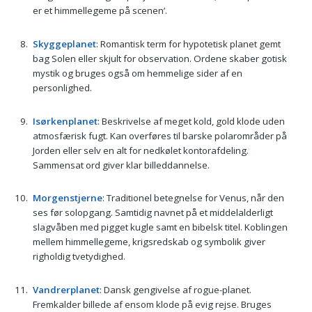
er et himmellegeme på scenen’.
Skyggeplanet
: Romantisk term for hypotetisk planet gemt
bag Solen eller skjult for observation. Ordene skaber gotisk
mystik og bruges også om hemmelige sider af en
personlighed.
Isørkenplanet
: Beskrivelse af meget kold, gold klode uden
atmosfærisk fugt. Kan overføres til barske polarområder på
Jorden eller selv en alt for nedkølet kontorafdeling.
Sammensat ord giver klar billeddannelse.
Morgenstjerne
: Traditionel betegnelse for Venus, når den
ses før solopgang. Samtidig navnet på et middelalderligt
slagvåben med pigget kugle samt en bibelsk titel. Koblingen
mellem himmellegeme, krigsredskab og symbolik giver
righoldig tvetydighed.
Vandrerplanet
: Dansk gengivelse af rogue-planet.
Fremkalder billede af ensom klode på evig rejse. Bruges