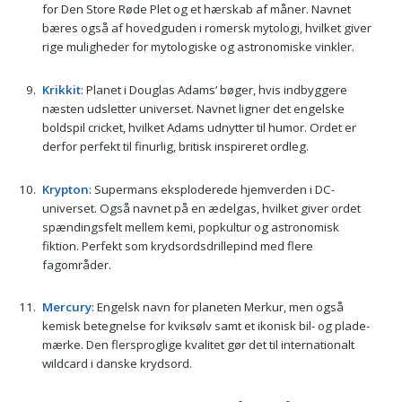
for Den Store Røde Plet og et hærskab af måner. Navnet
bæres også af hovedguden i romersk mytologi, hvilket giver
rige muligheder for mytologiske og astronomiske vinkler.
Krikkit
: Planet i Douglas Adams’ bøger, hvis indbyggere
næsten udsletter universet. Navnet ligner det engelske
boldspil cricket, hvilket Adams udnytter til humor. Ordet er
derfor perfekt til finurlig, britisk inspireret ordleg.
Krypton
: Supermans eksploderede hjemverden i DC-
universet. Også navnet på en ædelgas, hvilket giver ordet
spændingsfelt mellem kemi, popkultur og astronomisk
fiktion. Perfekt som krydsords­drillepind med flere
fagområder.
Mercury
: Engelsk navn for planeten Merkur, men også
kemisk beteg­nelse for kviksølv samt et ikonisk bil- og plade­
mærke. Den flersproglige kvalitet gør det til internationalt
wildcard i danske krydsord.