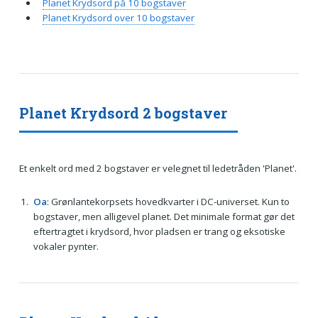
Planet Krydsord på 10 bogstaver
Planet Krydsord over 10 bogstaver
Planet Krydsord 2 bogstaver
Et enkelt ord med 2 bogstaver er velegnet til ledetråden 'Planet'.
Oa
: Grønlantekorpsets hovedkvarter i DC-universet. Kun to
bogstaver, men alligevel planet. Det minimale format gør det
eftertragtet i krydsord, hvor pladsen er trang og eksotiske
vokaler pynter.