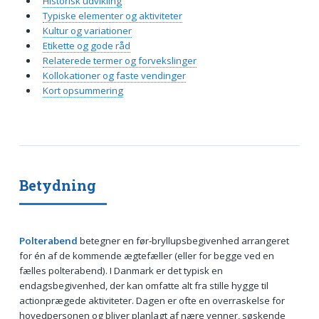
Historisk udvikling
Typiske elementer og aktiviteter
Kultur og variationer
Etikette og gode råd
Relaterede termer og forvekslinger
Kollokationer og faste vendinger
Kort opsummering
Betydning
Polterabend
betegner en før-bryllupsbegivenhed arrangeret
for én af de kommende ægtefæller (eller for begge ved en
fælles polterabend). I Danmark er det typisk en
endagsbegivenhed, der kan omfatte alt fra stille hygge til
actionprægede aktiviteter. Dagen er ofte en overraskelse for
hovedpersonen og bliver planlagt af nære venner, søskende