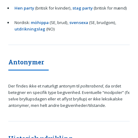
Hen party
(britisk for kvinder),
stag party
(britisk for mænd)
Nordisk:
möhippa
(SE, brud),
svensexa
(SE, brudgom),
utdrikningslag
(NO)
Antonymer
Der findes ikke et naturligt antonym til
polterabend
, da ordet
betegner en specifik type begivenhed. Eventuelle “modpoler” (fx
selve bryllupsdagen eller et aflyst bryllup) er ikke leksikalske
antonymer, men helt andre begivenheder/tilstande.