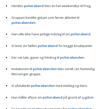
Hendes
polterabend
blev en hel weekendtur til Prag.
Gruppen bestilte gokart som første aktivitet til
polterabenden
.
Han ville ikke have pinlige indslag til sin
polterabend
.
Vi laver en fælles
polterabend
for begge brudeparter.
Der var tale, gaver og fotobog til
polterabenden
.
Invitationen til
polterabenden
blev sendt i en hemmelig
Messenger-gruppe.
Vi afsluttede
polterabenden
med middag og dans.
Hun måtte aflyse sin
polterabend
på grund af sygdom.
De lavede en skattejagt som tema for
polterabenden
.