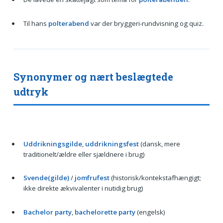
Til hans
polterabend
var der bryggeri-rundvisning og quiz.
Synonymer og nært beslægtede
udtryk
Uddrikningsgilde
,
uddrikningsfest
(dansk, mere
traditionelt/ældre eller sjældnere i brug)
Svende(gilde)
/
jomfrufest
(historisk/kontekstafhængigt;
ikke direkte ækvivalenter i nutidig brug)
Bachelor party
,
bachelorette party
(engelsk)