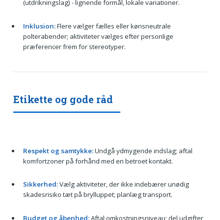
(utdrikningslag) - lignende formål, lokale variationer.
Inklusion:
Flere vælger fælles eller kønsneutrale
polterabender; aktiviteter vælges efter personlige
præferencer frem for stereotyper.
Etikette og gode råd
Respekt og samtykke:
Undgå ydmygende indslag; aftal
komfortzoner på forhånd med en betroet kontakt.
Sikkerhed:
Vælg aktiviteter, der ikke indebærer unødig
skadesrisiko tæt på brylluppet; planlæg transport.
Budget og åbenhed:
Aftal omkostningsniveau; del udgifter