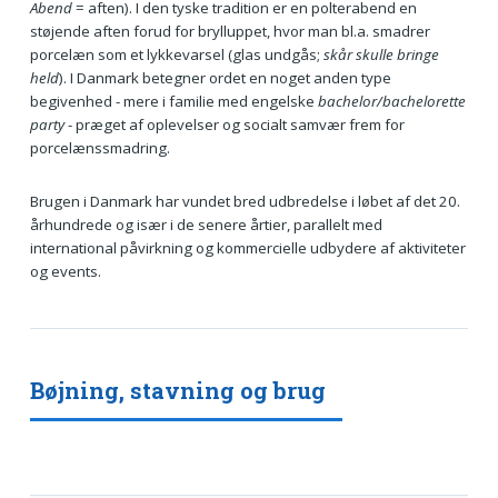
Abend
= aften). I den tyske tradition er en polterabend en
støjende aften forud for brylluppet, hvor man bl.a. smadrer
porcelæn som et lykkevarsel (glas undgås;
skår skulle bringe
held
). I Danmark betegner ordet en noget anden type
begivenhed - mere i familie med engelske
bachelor/bachelorette
party
- præget af oplevelser og socialt samvær frem for
porcelænssmadring.
Brugen i Danmark har vundet bred udbredelse i løbet af det 20.
århundrede og især i de senere årtier, parallelt med
international påvirkning og kommercielle udbydere af aktiviteter
og events.
Bøjning, stavning og brug