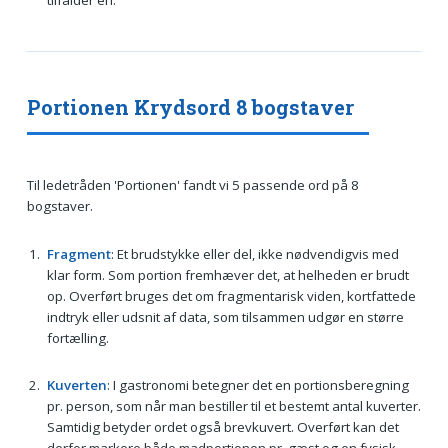
Portionen Krydsord 8 bogstaver
Til ledetråden 'Portionen' fandt vi 5 passende ord på 8
bogstaver.
Fragment
: Et brudstykke eller del, ikke nødvendigvis med
klar form. Som portion fremhæver det, at helheden er brudt
op. Overført bruges det om fragmentarisk viden, kortfattede
indtryk eller udsnit af data, som tilsammen udgør en større
fortælling.
Kuverten
: I gastronomi betegner det en portionsberegning
pr. person, som når man bestiller til et bestemt antal kuverter.
Samtidig betyder ordet også brevkuvert. Overført kan det