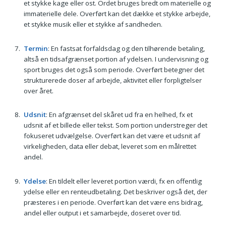
et stykke kage eller ost. Ordet bruges bredt om materielle og
immaterielle dele. Overført kan det dække et stykke arbejde,
et stykke musik eller et stykke af sandheden.
Termin
: En fastsat forfaldsdag og den tilhørende betaling,
altså en tidsafgrænset portion af ydelsen. I undervisning og
sport bruges det også som periode. Overført betegner det
strukturerede doser af arbejde, aktivitet eller forpligtelser
over året.
Udsnit
: En afgrænset del skåret ud fra en helhed, fx et
udsnit af et billede eller tekst. Som portion understreger det
fokuseret udvælgelse. Overført kan det være et udsnit af
virkeligheden, data eller debat, leveret som en målrettet
andel.
Ydelse
: En tildelt eller leveret portion værdi, fx en offentlig
ydelse eller en renteudbetaling. Det beskriver også det, der
præsteres i en periode. Overført kan det være ens bidrag,
andel eller output i et samarbejde, doseret over tid.