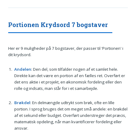
Portionen Krydsord 7 bogstaver
Her er 9 muligheder på 7 bogstaver, der passer til 'Portionen' i
dit krydsord.
Andelen
: Den del, som tilfalder nogen af et samlet hele.
Direkte kan det være en portion af en fælles ret. Overført er
det ens aktie i et projekt, en økonomisk fordeling eller den
rolle og indsats, man står for i et samarbejde.
Brøkdel
: En delmængde udtrykt som brøk, ofte en lille
portion. I sprog bruges det om meget små andele: en brøkdel
af et sekund eller budget. Overført understreger det præcis,
matematisk opdeling, når man kvantificerer fordeling eller
ansvar.