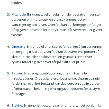
bidder.
Mængde
: En kvantitet eller volumen, der beskriver hvor stor
portionen er. I matematik og statistik bruges det om
samlinger og størrelser. Overført kan det betegne omfanget
af opgaver, ansvar eller indtryk, man “får serveret” i et givent
tidsrum.
Omgang
: En runde eller et set i et forløb, også om servering:
en omgang til bordet. Overført kan det være ens portion af
skældud, ros eller drikkevarer i en gruppe. Fremhæver
cyklisk fordeling, hvor hver får på skift eller pr. tur.
Ration
: En strengt opmålt portion, ofte i militær eller
nødsituationer. Ordet signalerer begrænset tilgang og nøje
fordeling. I overført forstand kan det være en daglig portion
af information, belønning eller opgaver, doseret for at styre
forbruget.
Stykke
: En generisk betegnelse for en afgrænset portion, fx