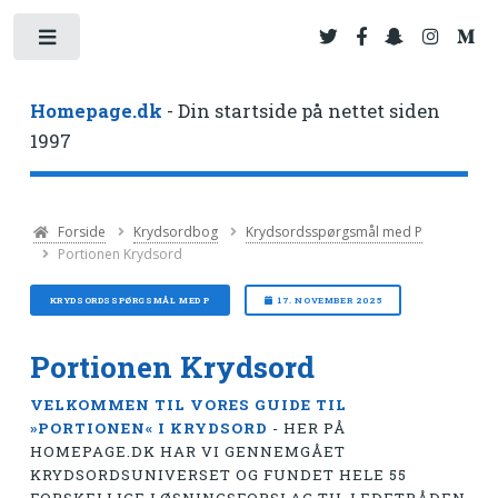
Toggle
Homepage.dk
- Din startside på nettet siden
1997
Forside
Krydsordbog
Krydsordsspørgsmål med P
Portionen Krydsord
KRYDSORDSSPØRGSMÅL MED P
17. NOVEMBER 2025
Portionen Krydsord
VELKOMMEN TIL VORES GUIDE TIL
»PORTIONEN« I KRYDSORD
- HER PÅ
HOMEPAGE.DK HAR VI GENNEMGÅET
KRYDSORDSUNIVERSET OG FUNDET HELE 55