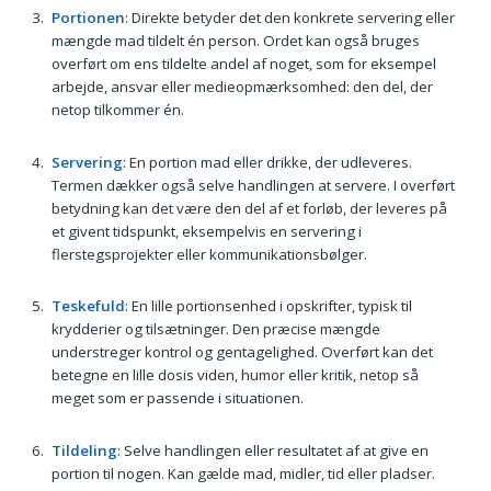
Portionen
: Direkte betyder det den konkrete servering eller
mængde mad tildelt én person. Ordet kan også bruges
overført om ens tildelte andel af noget, som for eksempel
arbejde, ansvar eller medieopmærksomhed: den del, der
netop tilkommer én.
Servering
: En portion mad eller drikke, der udleveres.
Termen dækker også selve handlingen at servere. I overført
betydning kan det være den del af et forløb, der leveres på
et givent tidspunkt, eksempelvis en servering i
flerstegsprojekter eller kommunikationsbølger.
Teskefuld
: En lille portionsenhed i opskrifter, typisk til
krydderier og tilsætninger. Den præcise mængde
understreger kontrol og gentagelighed. Overført kan det
betegne en lille dosis viden, humor eller kritik, netop så
meget som er passende i situationen.
Tildeling
: Selve handlingen eller resultatet af at give en
portion til nogen. Kan gælde mad, midler, tid eller pladser.