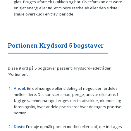
glas. Bruges uformelt i køkken og bar. Overført kan det være
en sjat energi eller tid, et mindre restbeløb eller den sidste
smule overskud i en travl periode.
Portionen Krydsord 5 bogstaver
Disse 9 ord på 5 bogstaver passer til krydsord-ledetråden
'Portionen'.
Andel
: En delmængde eller tildeling af noget, der fordeles
mellem flere. Det kan være mad, penge, ansvar eller ære. I
faglige sammenhænge bruges det i statistikker, økonomi og
foreningsliv, hvor andele præciserer hver deltagers præcise
portion.
Dosis
: En nøje opmålt portion medicin eller stof, der indtages