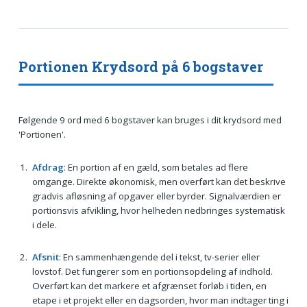
Portionen Krydsord på 6 bogstaver
Følgende 9 ord med 6 bogstaver kan bruges i dit krydsord med
'Portionen'.
Afdrag
: En portion af en gæld, som betales ad flere
omgange. Direkte økonomisk, men overført kan det beskrive
gradvis afløsning af opgaver eller byrder. Signalværdien er
portionsvis afvikling, hvor helheden nedbringes systematisk
i dele.
Afsnit
: En sammenhængende del i tekst, tv-serier eller
lovstof. Det fungerer som en portionsopdeling af indhold.
Overført kan det markere et afgrænset forløb i tiden, en
etape i et projekt eller en dagsorden, hvor man indtager ting i