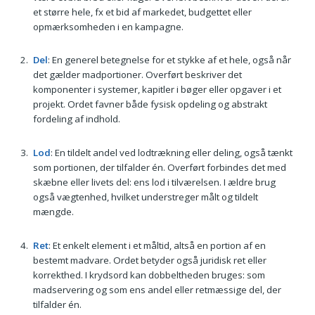
et større hele, fx et bid af markedet, budgettet eller
opmærksomheden i en kampagne.
Del
: En generel betegnelse for et stykke af et hele, også når
det gælder madportioner. Overført beskriver det
komponenter i systemer, kapitler i bøger eller opgaver i et
projekt. Ordet favner både fysisk opdeling og abstrakt
fordeling af indhold.
Lod
: En tildelt andel ved lodtrækning eller deling, også tænkt
som portionen, der tilfalder én. Overført forbindes det med
skæbne eller livets del: ens lod i tilværelsen. I ældre brug
også vægtenhed, hvilket understreger målt og tildelt
mængde.
Ret
: Et enkelt element i et måltid, altså en portion af en
bestemt madvare. Ordet betyder også juridisk ret eller
korrekthed. I krydsord kan dobbeltheden bruges: som
madservering og som ens andel eller retmæssige del, der
tilfalder én.