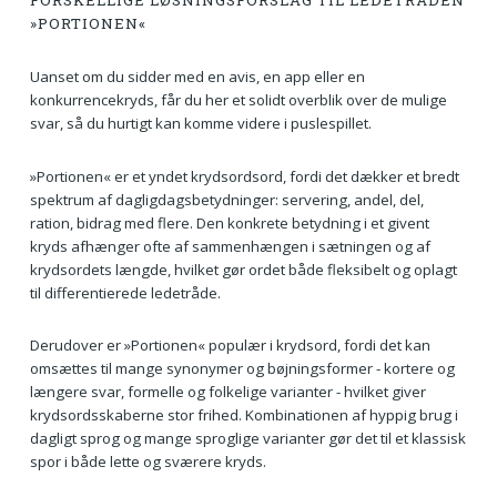
FORSKELLIGE LØSNINGSFORSLAG TIL LEDETRÅDEN
»PORTIONEN«
Uanset om du sidder med en avis, en app eller en
konkurrencekryds, får du her et solidt overblik over de mulige
svar, så du hurtigt kan komme videre i puslespillet.
»Portionen« er et yndet krydsordsord, fordi det dækker et bredt
spektrum af dagligdagsbetydninger: servering, andel, del,
ration, bidrag med flere. Den konkrete betydning i et givent
kryds afhænger ofte af sammenhængen i sætningen og af
krydsordets længde, hvilket gør ordet både fleksibelt og oplagt
til differentierede ledetråde.
Derudover er »Portionen« populær i krydsord, fordi det kan
omsættes til mange synonymer og bøjningsformer - kortere og
længere svar, formelle og folkelige varianter - hvilket giver
krydsordsskaberne stor frihed. Kombinationen af hyppig brug i
dagligt sprog og mange sproglige varianter gør det til et klassisk
spor i både lette og sværere kryds.