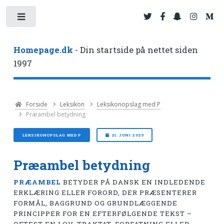
Toggle
Homepage.dk
- Din startside på nettet siden
1997
Forside
Leksikon
Leksikonopslag med P
Præambel betydning
LEKSIKONOPSLAG MED P
21. JUNI 2025
Præambel betydning
PRÆAMBEL
BETYDER PÅ DANSK EN INDLEDENDE
ERKLÆRING ELLER FORORD, DER PRÆSENTERER
FORMÅL, BAGGRUND OG GRUNDLÆGGENDE
PRINCIPPER FOR EN EFTERFØLGENDE TEKST –