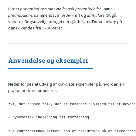
Ordet
præambel
kommer via fransk
préambule
fra latinsk
preambulum
, sammensat af
prae-
(før) og
ambulare
(at gå;
vandre). Bogstaveligt: »noget der går foran«. Første belæg på
dansk kendes fra 1700-tallet.
Anvendelse og eksempler
Nedenfor ses et udvalg af konkrete eksempler på, hvordan en
præambel kan formuleres:
“Vi, det danske folk, der er forenede i viljen til at bevare
– hypotetisk indledning til forfatning
“De kontraherende parter, som er besluttede på at sikre fred