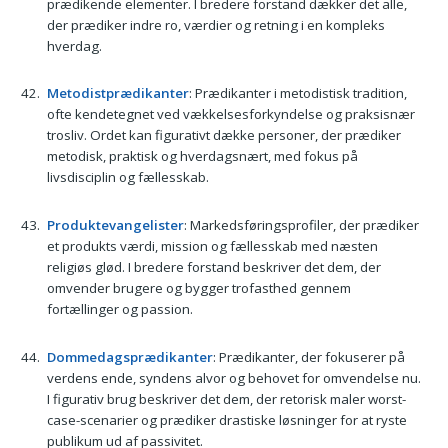
prædikende elementer. I bredere forstand dækker det alle,
der prædiker indre ro, værdier og retning i en kompleks
hverdag.
Metodistprædikanter
: Prædikanter i metodistisk tradition,
ofte kendetegnet ved vækkelsesforkyndelse og praksisnær
trosliv. Ordet kan figurativt dække personer, der prædiker
metodisk, praktisk og hverdagsnært, med fokus på
livsdisciplin og fællesskab.
Produktevangelister
: Markedsføringsprofiler, der prædiker
et produkts værdi, mission og fællesskab med næsten
religiøs glød. I bredere forstand beskriver det dem, der
omvender brugere og bygger trofasthed gennem
fortællinger og passion.
Dommedagsprædikanter
: Prædikanter, der fokuserer på
verdens ende, syndens alvor og behovet for omvendelse nu.
I figurativ brug beskriver det dem, der retorisk maler worst-
case-scenarier og prædiker drastiske løsninger for at ryste
publikum ud af passivitet.