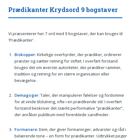
Prædikanter Krydsord 9 bogstaver
Vi præsenterer her 7 ord med 9 bogstaver, der kan bruges til
'Prædikanter'.
Biskopper
: Kirkelige overhyrder, der prædiker, ordinerer
præster og sætter retning for stiftet. I overført forstand
bruges det om øverste autoriteter, der prædiker rammer,
tradition og retning for en større organisation eller
bevægelse.
Demagoger
: Taler, der manipulerer følelser og fordomme
for at vinde tilslutning, ofte i en prædikende stil. I overført
forstand beskriver det stærkt performative “prædikanter”,
der anråber publikum med forenklede sandheder.
Formanere
: Dem, der giver formaninger, advarsler og råd i
belærende tone – en form for prædikanter. Udtrykket peger