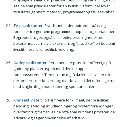
kropslige idealer, der prædiker disciplin og vaner. Figurativt
ses de som prædikanter for en fysisk livsform, der lover
resultater gennem metoder, programmer og fællesskaber.
Tv-prædikanter
: Prædikanter, der optræder på tv og
formidler tro gennem programmer, appeller og donationer.
Begrebet bruges også om mediepersonligheder, der
belærer masserne via skærmen, og “prædiker” en bestemt
livsstil, moral eller politisk holdning.
Gadeprædikanter
: Personer, der prædiker offentligt på
gader og pladser, typisk med direkte appel til
forbipasserende. Termen kan også dække aktivister eller
performere, der belærer og overbeviser i det offentlige rum
med slagkraftige budskaber og spontane taler.
Klimaaktivister
: Forkæmpere for klimaet, der prædiker
handling, afvikling af udledninger og systemforandringer. I
overført brug fremstilles de ofte som nutidens profeter, der
advarer og søger omvendelse af adfærd.