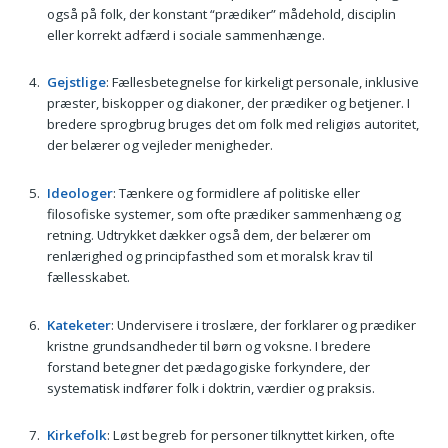
også på folk, der konstant “prædiker” mådehold, disciplin
eller korrekt adfærd i sociale sammenhænge.
Gejstlige
: Fællesbetegnelse for kirkeligt personale, inklusive
præster, biskopper og diakoner, der prædiker og betjener. I
bredere sprogbrug bruges det om folk med religiøs autoritet,
der belærer og vejleder menigheder.
Ideologer
: Tænkere og formidlere af politiske eller
filosofiske systemer, som ofte prædiker sammenhæng og
retning. Udtrykket dækker også dem, der belærer om
renlærighed og principfasthed som et moralsk krav til
fællesskabet.
Kateketer
: Undervisere i troslære, der forklarer og prædiker
kristne grundsandheder til børn og voksne. I bredere
forstand betegner det pædagogiske forkyndere, der
systematisk indfører folk i doktrin, værdier og praksis.
Kirkefolk
: Løst begreb for personer tilknyttet kirken, ofte