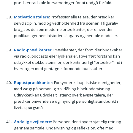
prædiker radikale kursændringer for at undgå forfald.
Motivationstalere
: Professionelle talere, der prædiker
selvdisciplin, mod og vedholdenhed fra scenen. I figurativ
brug ses de som moderne prædikanter, der omvender
publikum gennem historier, slogans og mentale modeller.
Radio-prædikanter
: Prædikanter, der formidler budskaber
via radio, podcasts eller lydkanaler. I overført forstand kan
udtrykket dække stemmer, der kontinuerligt “prædiker” ind i
hverdagen med gentagne, formende budskaber.
Baptistprædikanter
: Forkyndere i baptistiske menigheder,
med vægt på personlig tro, dåb og bibelundervisning.
Udtrykket kan udvides til stærkt overbeviste talere, der
prædiker omvendelse og myndigt personligt standpunkt i
livets spørgsmål.
Åndelige vejledere
: Personer, der tilbyder sjælelig retning
gennem samtale, undervisning og refleksion, ofte med