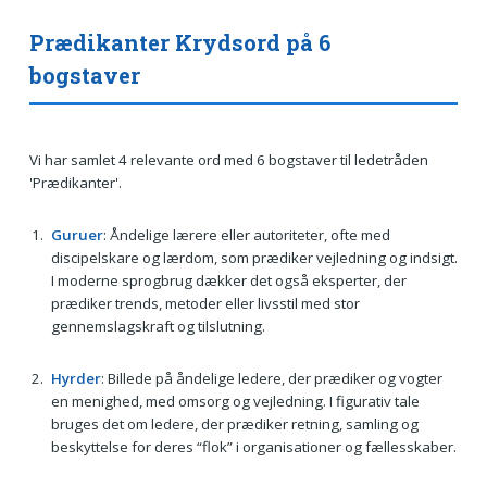
Prædikanter Krydsord på 6
bogstaver
Vi har samlet 4 relevante ord med 6 bogstaver til ledetråden
'Prædikanter'.
Guruer
: Åndelige lærere eller autoriteter, ofte med
discipelskare og lærdom, som prædiker vejledning og indsigt.
I moderne sprogbrug dækker det også eksperter, der
prædiker trends, metoder eller livsstil med stor
gennemslagskraft og tilslutning.
Hyrder
: Billede på åndelige ledere, der prædiker og vogter
en menighed, med omsorg og vejledning. I figurativ tale
bruges det om ledere, der prædiker retning, samling og
beskyttelse for deres “flok” i organisationer og fællesskaber.