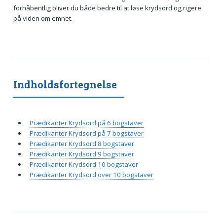
forhåbentlig bliver du både bedre til at løse krydsord og rigere
på viden om emnet.
Indholdsfortegnelse
Prædikanter Krydsord på 6 bogstaver
Prædikanter Krydsord på 7 bogstaver
Prædikanter Krydsord 8 bogstaver
Prædikanter Krydsord 9 bogstaver
Prædikanter Krydsord 10 bogstaver
Prædikanter Krydsord over 10 bogstaver