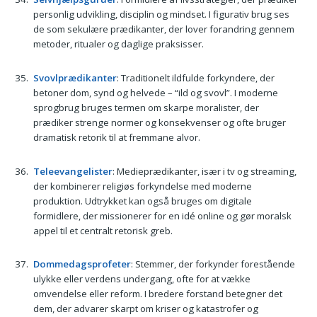
personlig udvikling, disciplin og mindset. I figurativ brug ses
de som sekulære prædikanter, der lover forandring gennem
metoder, ritualer og daglige praksisser.
Svovlprædikanter
: Traditionelt ildfulde forkyndere, der
betoner dom, synd og helvede – “ild og svovl”. I moderne
sprogbrug bruges termen om skarpe moralister, der
prædiker strenge normer og konsekvenser og ofte bruger
dramatisk retorik til at fremmane alvor.
Teleevangelister
: Medieprædikanter, især i tv og streaming,
der kombinerer religiøs forkyndelse med moderne
produktion. Udtrykket kan også bruges om digitale
formidlere, der missionerer for en idé online og gør moralsk
appel til et centralt retorisk greb.
Dommedagsprofeter
: Stemmer, der forkynder forestående
ulykke eller verdens undergang, ofte for at vække
omvendelse eller reform. I bredere forstand betegner det
dem, der advarer skarpt om kriser og katastrofer og