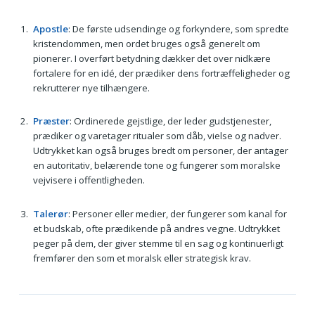
Apostle
: De første udsendinge og forkyndere, som spredte
kristendommen, men ordet bruges også generelt om
pionerer. I overført betydning dækker det over nidkære
fortalere for en idé, der prædiker dens fortræffeligheder og
rekrutterer nye tilhængere.
Præster
: Ordinerede gejstlige, der leder gudstjenester,
prædiker og varetager ritualer som dåb, vielse og nadver.
Udtrykket kan også bruges bredt om personer, der antager
en autoritativ, belærende tone og fungerer som moralske
vejvisere i offentligheden.
Talerør
: Personer eller medier, der fungerer som kanal for
et budskab, ofte prædikende på andres vegne. Udtrykket
peger på dem, der giver stemme til en sag og kontinuerligt
fremfører den som et moralsk eller strategisk krav.