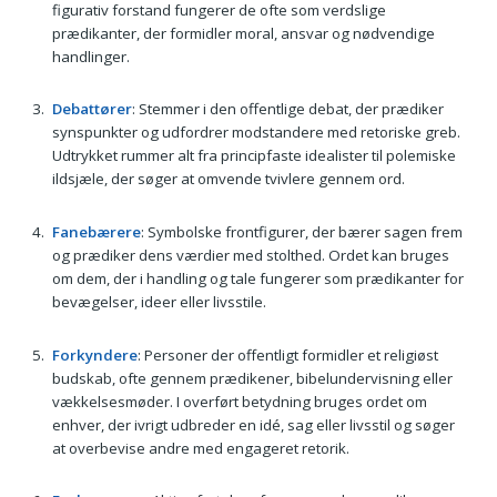
figurativ forstand fungerer de ofte som verdslige
prædikanter, der formidler moral, ansvar og nødvendige
handlinger.
Debattører
: Stemmer i den offentlige debat, der prædiker
synspunkter og udfordrer modstandere med retoriske greb.
Udtrykket rummer alt fra principfaste idealister til polemiske
ildsjæle, der søger at omvende tvivlere gennem ord.
Fanebærere
: Symbolske frontfigurer, der bærer sagen frem
og prædiker dens værdier med stolthed. Ordet kan bruges
om dem, der i handling og tale fungerer som prædikanter for
bevægelser, ideer eller livsstile.
Forkyndere
: Personer der offentligt formidler et religiøst
budskab, ofte gennem prædikener, bibelundervisning eller
vækkelsesmøder. I overført betydning bruges ordet om
enhver, der ivrigt udbreder en idé, sag eller livsstil og søger
at overbevise andre med engageret retorik.