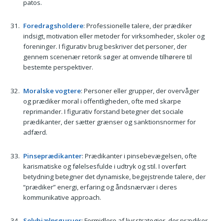
patos.
Foredragsholdere
: Professionelle talere, der prædiker
indsigt, motivation eller metoder for virksomheder, skoler og
foreninger. I figurativ brug beskriver det personer, der
gennem scenenær retorik søger at omvende tilhørere til
bestemte perspektiver.
Moralske vogtere
: Personer eller grupper, der overvåger
og prædiker moral i offentligheden, ofte med skarpe
reprimander. I figurativ forstand betegner det sociale
prædikanter, der sætter grænser og sanktionsnormer for
adfærd.
Pinseprædikanter
: Prædikanter i pinsebevægelsen, ofte
karismatiske og følelsesfulde i udtryk og stil. I overført
betydning betegner det dynamiske, begejstrende talere, der
“prædiker” energi, erfaring og åndsnærvær i deres
kommunikative approach.
Selvhjælpsguruer
: Formidlere af livsstrategier, der prædiker